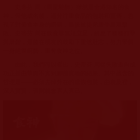
史蒂芬·周（周星馳飾）雖然是全港知名的食
神，但他成名後，過分注重食品的包裝和宣傳，忽
視了對美食本身的鑽研，最後被徒弟唐牛當眾擊
敗。史蒂芬·周在飲食界無法立足，經歷了種種打擊
與磨難，最後在朋友的鼓勵下重燃壯志，努力學得
一身絕世廚藝，重奪食神之位。
由此，我們可以看出，史蒂芬·周從失敗走向成
功正是由華而不實到腳踏實地的結果。其中蘊含的
哲理是——必須去掉外在的虛假包裝，由表及裡，
深入實質，否則就會害人害己。