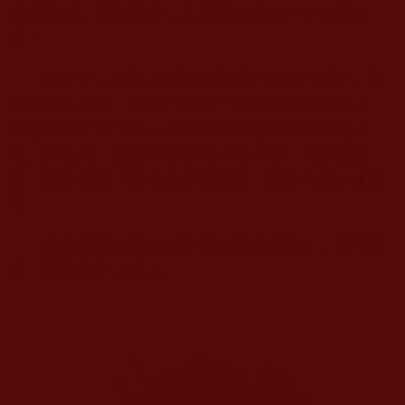
遇浪即折，遇力即碎，又怎麼能拿去作中流砥柱
呢？
近些年，很多人越來越崇尚外在的“包裝”，崇
其表而失其裡，彷彿不經過一番包裝就無法示人。
於是便有了上千元一盒的高檔月餅拆開只有兩三
塊，幾百元一盒的草莓拆開只有
25
顆。過度的包
裝，完全蓋住了商品本身的風頭，最終只能令人失
望。
這種過度包裝已經不僅出現在禮品上，更有甚
者，還用在了人身上。