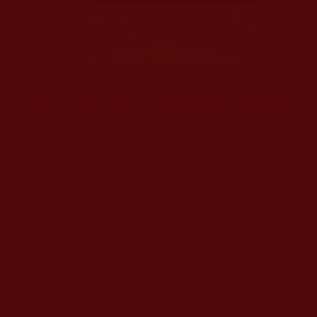
大量佛弟子恭聞羌佛法音，修學如來正法，而獲諸受用。
◆
本站遵奉依行南無第三世多杰羌佛與釋迦牟尼佛所說的教法
為無上根本指南，並遵照第三世多杰羌佛辦公室的文告努
力實行運作。
◆
除三段金釦大聖德能作開示所說法義錯誤較少，四段金釦以
上的巨聖德能作正確開示之外，本站所發布的法王、尊
者、仁波且、法師、居士等的文章均不作為法義依據，最
多只能作為知見行持參考之用，凡不符合南無第三世多杰
羌佛說法的內容，皆屬邪說邊見錯誤之理，一概不可依從
學習。
◆
本站網站的型式、目錄的編排、圖文的呈現等一切資料與相
關規劃，均為本站建置人員自我的意思，非南無第三世多