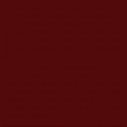
再來就是被人詬病的“名媛包裝”。有些女士沒
有相應的經濟實力與社會地位，卻硬要秀高消費，
把自己包裝成經濟獨立、歲月靜好“名媛”，實際上
信用卡都不知道刷爆了多少張，玩著自欺欺人的花
樣。古人說：“腹有詩書氣自華。”外在條件可以造
假，但內在底蘊卻是裝不出來的，有泡沫遲早會破
裂。
還有
佛教
界所謂高僧大德的“外衣包裝”。末法
時期，魚龍混雜。很多人或由各自弟子抬捧，或自
己虛吹，抑或者通過他人造勢等方式，把自己扮成
了“高僧大德、聖者再來”，實質上他們卻是不懂佛
法的騙子而已。可是佛弟子們不明就裡，以為這些
身披佛教外衣的人真是了不起的聖者再來，對他們
五體投地、頂禮膜拜。