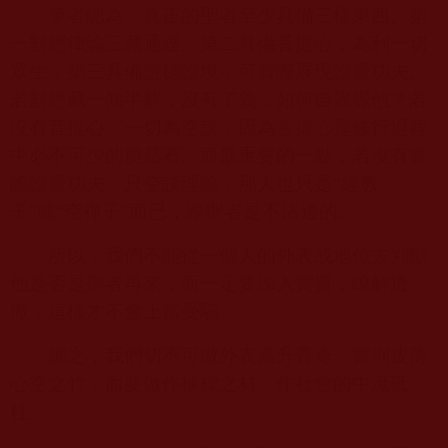
筆者認為，真正的聖者至少具備三樣東西。第
一對經律論三藏通達。第二具備菩提心，為利一切
眾生；第三具備證德證境，可實際展現證量功夫。
若對經藏一知半解，沒有了義，如何自覺覺他？若
沒有菩提心，一切為空談，因為
菩提心
是修行過程
中必不可少的奠基石。而最重要的一點，若沒有實
際證量功夫，只空談理論，那人也只是“經教
子”或“空禪子”而已，跟聖者是不沾邊的。
所以，我們不能從一個人的外表或地位去判斷
他是否是聖者再來，而一定要深入實質，瞭解透
徹，這樣才不會上當受騙。
總之，我們切不可做外表高升青奇、實則皮薄
心空之竹，而要做作棟樑之材，作社會的中流砥
柱。