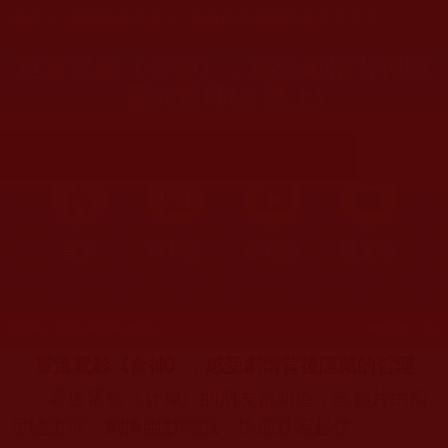
您在這裡
首頁
»
佛教鑑師之道
»
佛教鑑師相關法著文論見地
重溫電影《食神》，感受劇情背後隱
藏的哲理(在路上)
首頁
圖片區
影視區
檔案區
發文時間：2022年06月29日 星期三
瀏覽次數：1363
重溫電影《食神》，感受劇情背後隱藏的哲理
看過電影《食神》的朋友都知道，該影片由周
星馳主演，劇情幽默嘲諷，情節跌宕起伏。