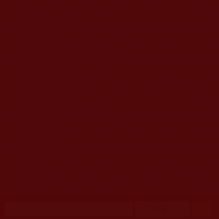
移至主內容
首頁
佛教文告通知 (370)
第三世多杰羌佛簡介與相關資訊 (423)
佛菩薩尊者高僧大德們 (421)
佛教各單位資訊與法會活動 (417)
佛教經藏法義論著 (776)
佛教法會聖蹟證量 (149)
佛教鑑師之道 (292)
佛教聞法點 (792)
佛教修行受用與知見 (3823)
菩提行德 (494)
理諦護法 (726)
文學藝術工巧 (691)
娑婆有溫情 (107)
科學眼 (110)
線上學院 (11)