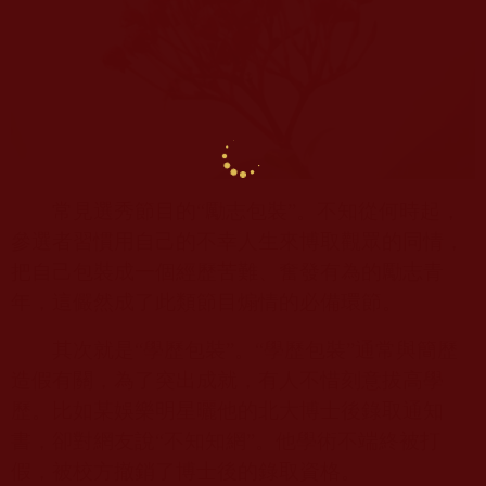
常見選秀節目的“勵志包裝”。不知從何時起，
參選者習慣用自己的不幸人生來博取觀眾的同情，
把自己包裝成一個經歷苦難、奮發有為的勵志青
年，這儼然成了此類節目煽情的必備環節。
其次就是“學歷包裝”。“學歷包裝”通常與簡歷
造假有關，為了突出成就，有人不惜刻意拔高學
歷。比如某娛樂明星曬他的北大博士後錄取通知
書，卻對網友說“不知知網”。他學術不端終被打
假，被校方撤銷了博士後的錄取資格。