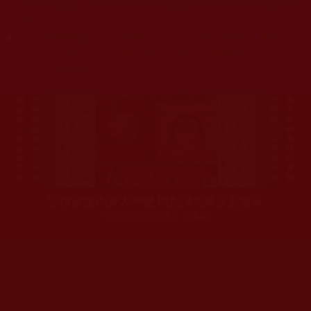
杰羌佛或第三世多杰羌佛辦公室等其他機構單位所指使派
令。
◆
本區大量轉載諸佛弟子修學如來正法的受用文章，其內容可
能有若干錯誤，故只能作為參考交流、薰陶鼓勵之用，不
為正見法理依據。
聖僧寂後肉身大神變 開創佛史圓寂新篇章
印證解脫法源就在羌佛處
您在這裡
首頁
»
佛教修行受用與知見
»
佛教行者修行知見
»
《世法
您在這裡
首頁
»
佛教修行受用與知見
»
法著文集影視心得
»
影視啟