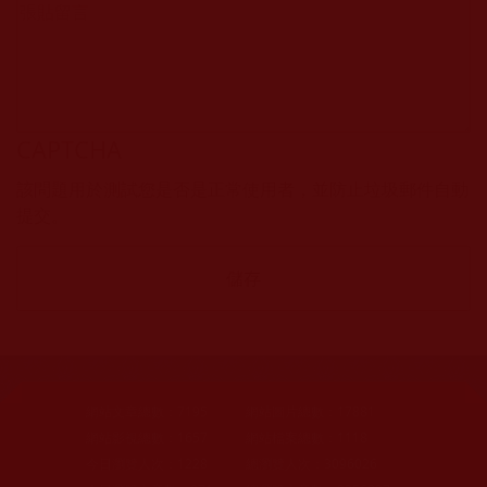
CAPTCHA
該問題用於測試您是否是正常使用者，並防止垃圾郵件自動
提交。
網站文章總數：
7195
網站圖片總數：
17881
網站影視總數：
1657
網站檔案總數：
1118
今日瀏覽人次：
1228
總瀏覽人次：
3096026