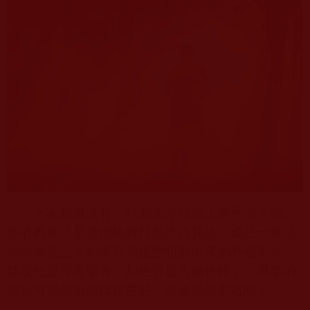
大家想過沒有：什麼人才稱得上是高僧大德、
聖者再來？是憑他搖鈴打鼓誇誇其談，還是一身法
袍高高在上？如果只憑這些包裝出來的外在形式，
就說他是得道聖者，那絕對是大錯特錯了。專業的
演員可以裝扮演繹得更好，難道也是聖者嗎？