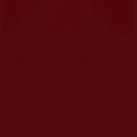
正如
南無第三世多杰羌佛
在《
世法哲言
》中所
說：“
雄才之料必當內充其實也，華其外而碎其內弗
可大器而登堂，心空之竹終非棟樑之材。
”
意思是說：凡是具有雄才大略、才華橫溢而為
社會作出貢獻的人，必須既具有充實的內心世界，
深厚的道德修養，又必須具有淵博的學識。有的
人，表面上看起來很有學問，誇誇其談，頭頭是
道，但內心空虛，靈魂蒼白，這樣的人是絕不能成
為氣候的，外表好看而內境劣昧的人終究不能登堂
入室，成就大業。正如像空心的竹子，外表高升青
奇，其實皮薄心空，就不能作棟樑之材，因為它會