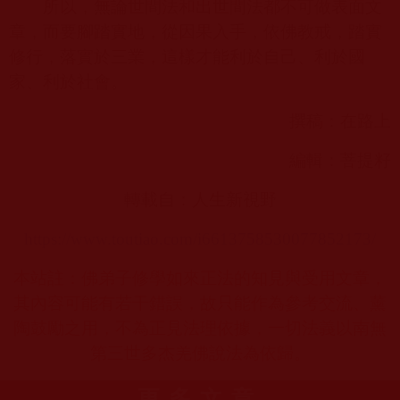
所以，無論世間法和出世間法都不可做表面文
章，而要腳踏實地，從因果入手，依佛教戒，踏實
修行，落實於三業，這樣才能利於自己、利於國
家、利於社會。
撰稿：在路上
編輯：菩提籽
轉載自：人生新視野
https://www.toutiao.com/i6613758530077852173/
本站註：佛弟子修學如來正法的知見與受用文章，
其內容可能有若干錯誤，故只能作為參考交流、薰
陶鼓勵之用，不為正見法理依據，一切法義以南無
第三世多杰羌佛說法為依歸。
更多文章