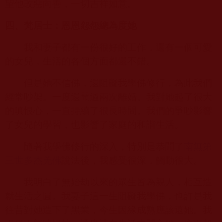
望他改惡向善，一切吉祥如意。
四、梵居士：恩恩怨怨總為度她
我和妻子都有一份很好的工作，還有一個可愛
的女兒，生活的各個方面都還不錯。
但是她不信佛，還阻礙我學佛修行，為此我們
經常吵架。一度還鬧過兩次離婚。我對她起了很大
的嗔恨心，一直持續了很長時間。我們的爭吵影響
了女兒的學習，也影響了家庭的和諧生活。
隨著我學佛修行的深入，特別是恭聞了
南無第
三世多杰羌佛
說法後，我感受很深，觸動很大。
我明白了無始劫以來的眾生皆為親人，相互造
就生活之圓。我妻子這一生阻礙我學佛，也許是我
往昔對她造下了黑業，今生因緣成熟應該還她。我