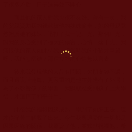
了很多矛盾，日子過得並不開心。
而且他的家人對我也很不友好。曾有一次，我
的父親資助我的錢款被他的妹妹偷走，她的母親竟
然袒護她的妹妹，還打了我一記耳光。那個耳光，
讓我的身心受到了極大的傷害，心情一落千丈。我
痛恨他的家人如此待我，但當時我的小孩才兩歲
呀，我能怎麼辦？那種複雜的心情無以言表。
後來我發現他的人品有問題，欠朋友錢不還，
而且還謊話連篇。更嚴重的是他在外邊有了外遇！
為了不影響孩子的學習，我默默忍受到孩子上大學
後，才選擇了和平分手。
此後我的福報因緣成熟，學到了如來正法，這
才從痛苦中解脫了出來。今生我所遭受的一切都是
因果因緣的關係，我原諒了他，並默默祝福他，希