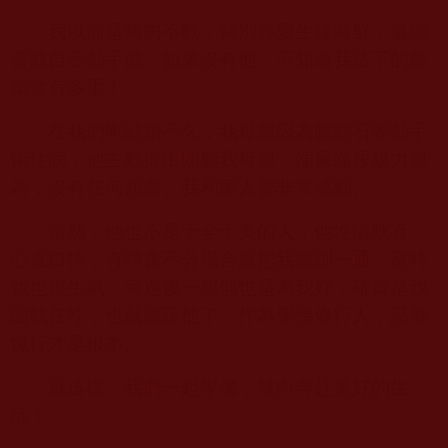
我以前是無肉不歡，特別喜愛生猛海鮮，還總
喜歡自己動手做。如果沒有他，不知道我造下的殺
業會有多重！
在我們剛結婚不久，我母親因為膽結石要動手
術住院，他主動提出照顧我母親，端屎端尿親力親
為，沒有任何怨言。我和家人都非常感動。
當然，他也不是十全十美的人，他性情耿直，
心直口快，有時會不分場合就把我教訓一通。當時
我也很生氣，可過後一想他也是為我好，確實是我
固執任性，也就原諒他了。作為學佛修行人，忍辱
愧行才是根本。
就這樣，我們一起學佛，雙向奔赴美好的生
活！