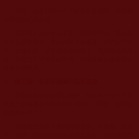
我想，往昔我恐怕欠了前妻許多債吧，今生她
才對我如此惡劣吧。
既然兩人已經水火不容，再這樣下去，恐怕我
不死也得脫層皮。所以和家人溝通後，我們和平分
手。在我心裡，前妻仍是我的親人，等我成就解脫
後，有能力了再來度她學佛，助她脫離六道輪回才
是真正的慈悲。
三、陳老師：在多年婚姻中忍辱負重
我與他是自由戀愛結婚的，婚前有一種不可名
狀的力量驅使著我和他奔赴“圍城”。可惜，我期盼
的婚姻失敗了！
當時我父母都不贊同我的選擇，可是我一意孤
行。婚後，我發現他個性好強又自私，因此我們鬧