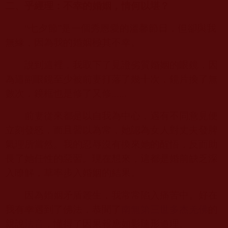
二、乎經理：不幸的婚姻，情何以堪？
“七夕節”是一個秀恩愛的溫馨節日，但卻與我
無緣，因為我的婚姻極其不幸。
說到這裡，我取下了見證劣質婚姻的眼鏡，因
為這副眼鏡至少被前妻打落了幾十次，鏡片換了無
數次，鏡框也是修了又修
......
前妻從來都是以自我為中心，遇有不同意見便
立刻發怒，而且習以為常，她認為女人對丈夫發脾
氣理所當然。我的忍辱沒有換來她的醒悟，反而助
長了她任性的惡習。現在想來，這都是婚前缺乏深
入瞭解，草率步入婚姻的結果。
因為婚姻矛盾叢生，我常常陷入痛苦中。好在
我有幸遇到了佛法，恭聞了
南無第三世多杰羌佛
的
親說
法音
，懂得了因果報應如影隨形道理。