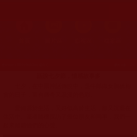
首頁
圖片區
影視區
檔案區
發文時間：2022年08月05日 星期五
瀏覽次數：126
話說七夕節，情感故事多
七夕，在中國神話傳說中，是牛郎織女鵲橋相
會的日子，富有傳奇又浪漫的色彩。
愛情源於生活，又好似高於生活，卻又沉澱在
生活中。筆者隨機採訪了幾位朋友和同事，我們一
起來傾聽他們的心聲。