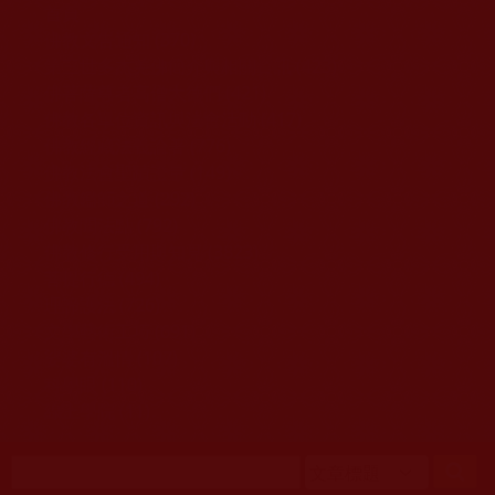
移至主內容
首頁
佛教文告通知 (370)
第三世多杰羌佛簡介與相關資訊 (423)
佛菩薩尊者高僧大德們 (421)
佛教各單位資訊與法會活動 (417)
佛教經藏法義論著 (776)
佛教法會聖蹟證量 (149)
佛教鑑師之道 (292)
佛教聞法點 (792)
佛教修行受用與知見 (3823)
菩提行德 (494)
理諦護法 (726)
文學藝術工巧 (691)
娑婆有溫情 (107)
科學眼 (110)
線上學院 (11)