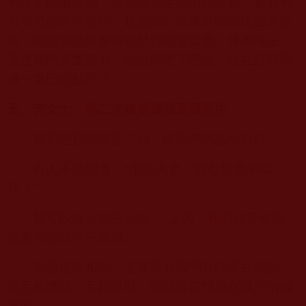
不僅不能嗔恨她，還應該在生活中關心她，進而努
力引導她學佛修行。我把自己做佛事的功德回向給
她，祈請佛菩薩加持她早日明信因果，修學佛法。
通過我的多重努力，她也轉變了態度，現在對我學
佛一事已經默許了。
五、芳女士：第二次婚姻讓我重獲新生
我和老趙雖然是二婚，但我們的感情很好。
有人不禁問道：“半路夫妻，能有那麼幸福
嗎？”
我可以肯定地告訴你：“是的，我們非常幸福，
說蜜裡調油也不為過。”
家庭這麼和諧，主要源於我們有許多共同點，
能互相體諒，互相幫助，但關鍵還體現在以下兩個
方面。