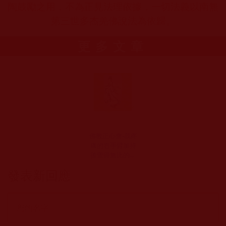
陶鼓勵之用，不為正見法理依據，一切法義以南無
第三世多杰羌佛說法為依歸。
更多文章
佛教正心會-我疼
痛的右手臂加持
後覺得無比的輕
鬆愉悅(許淑琳)
發表新回應