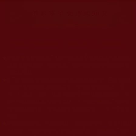
大量佛弟子恭聞羌佛法音，修學如來正法，而獲諸受用。
◆
本站遵奉依行南無第三世多杰羌佛與釋迦牟尼佛所說的教法
為無上根本指南，並遵照第三世多杰羌佛辦公室的文告努
力實行運作。
◆
除三段金釦大聖德能作開示所說法義錯誤較少，四段金釦以
上的巨聖德能作正確開示之外，本站所發布的法王、尊
者、仁波且、法師、居士等的文章均不作為法義依據，最
多只能作為知見行持參考之用，凡不符合南無第三世多杰
羌佛說法的內容，皆屬邪說邊見錯誤之理，一概不可依從
學習。
◆
本站網站的型式、目錄的編排、圖文的呈現等一切資料與相
關規劃，均為本站建置人員自我的意思，非南無第三世多