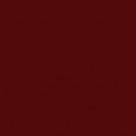
首先，我們兩人都非常注重孝道。對於鄉下公
婆，我從不考慮個人得失，一切自然隨緣，經濟上
捨得，身體上力行。對家中孩子和老人，我都平等
對待，沒有分別。我的先生對我亦是如此。所以我
們雙方的父母都是我們生活中的助緣，也對我們很
認可。
其次，我們互相理解，很少有是非爭執，凡事
都能達成共識。我們三觀相近，我說什麼，他同
意，他說什麼，我點頭。夫唱婦隨，婦唱夫跟，凡
事有商有量，我們的感情在時光流轉中愈發親厚。
值得稱讚的是，我先生對我學佛之事非常支
持。不管颳風下雨，只要我去共修聞法，他都是車
接車送，沒有任何怨言。目前讓我遺憾的是，他尚
未和我共同學習如來正法。值此“七夕”之際，我發