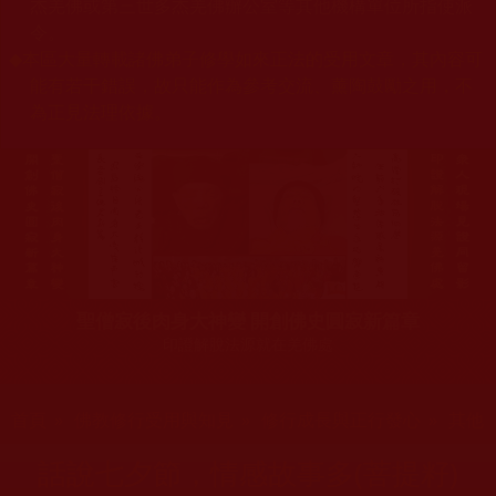
杰羌佛或第三世多杰羌佛辦公室等其他機構單位所指使派
令。
◆
本區大量轉載諸佛弟子修學如來正法的受用文章，其內容可
能有若干錯誤，故只能作為參考交流、薰陶鼓勵之用，不
為正見法理依據。
聖僧寂後肉身大神變 開創佛史圓寂新篇章
印證解脫法源就在羌佛處
您在這裡
首頁
»
佛教修行受用與知見
»
修行成長與正行發心
»
其他
話說七夕節，情感故事多(菩提籽)