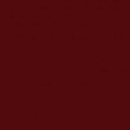
煩憂。夫妻之間、情侶之間，應該相互關愛，彼此
包容，多看對方優點，少看對方缺點。遇到矛盾多
溝通，通過善言、善行感化對方，化干戈為玉帛。
這樣違緣在適當之時也能轉化為順緣。
同時，希望幸福的人們繼續幸福，每一天都隨
緣自在！
撰稿：菩提籽
編輯：悅色
轉載自：人生新視野
https://weibo.com/ttarticle/p/show?id=2309404798795
396547328
本站註：佛弟子修學如來正法的知見與受用文章，
其內容可能有若干錯誤，故只能作為參考交流、薰