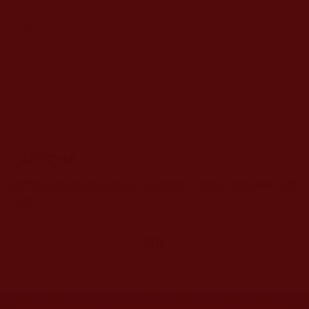
CAPTCHA
該問題用於測試您是否是正常使用者，並防止垃圾郵件自動
提交。