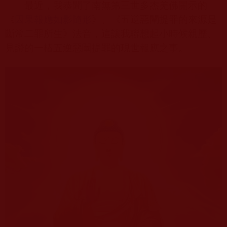
最近，我恭聞了南無第三世多杰羌佛開示的
《
因果報應如影隨形
》、《五逆惡闡提罪的來源是
斷常二罪所生》法音，這讓我聯想起小時候親歷、
見證的一樁五逆惡闡提罪的現世報應之事。