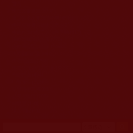
移至主內容
首頁
佛教文告通知 (370)
第三世多杰羌佛簡介與相關資訊 (423)
佛菩薩尊者高僧大德們 (421)
佛教各單位資訊與法會活動 (417)
佛教經藏法義論著 (776)
佛教法會聖蹟證量 (149)
佛教鑑師之道 (292)
佛教聞法點 (792)
佛教修行受用與知見 (3823)
菩提行德 (494)
理諦護法 (726)
文學藝術工巧 (691)
娑婆有溫情 (107)
科學眼 (110)
線上學院 (11)