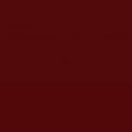
CAPTCHA
該問題用於測試您是否是正常使用者，並防止垃圾郵件自動
提交。
網站文章總數：
7194
網站圖片總數：
17881
網站影視總數：
1658
網站檔案總數：
1118
今日瀏覽人次：
718
總瀏覽人次：
3089158
今日瀏覽文章數：
541
總瀏覽文章數：
2351352
今日瀏覽影視數：
20
總瀏覽影視數：
90769