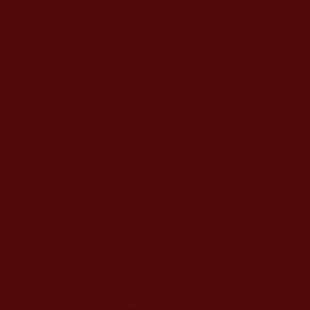
記得那是上個世紀六十年代的「文革」初期，
那時社會上出現了形形色色的造反派，他們凡能拉
七八個人，扛五六條槍，扯一面旗就稱隊伍；再戴
上「紅臂套」，佔個地盤，刻個「菜頭印、蘿蔔
章」，就可稱
XX
派，可稱司令部。
當時我家那邊就有個造反派，實際上就是由一
些在單位中不學無術的人員和社會閑漢們組成，他
們佔據了人民公社，連牌子都沒有掛就自稱某某造
反司令部了。名義上是 「破四舊」，實際是到處打
砸搶。有一天，他們出了一張不倫不類的布告，大
致意思說要處斬「老四佛」。
「老四佛」即是福州東金寺的一尊「肉身脫胎
貼金佛像」，有著很悠久的傳說。相傳明朝天啟年
間，福州發大水，有一尊肉身和尚法體不知從哪裡