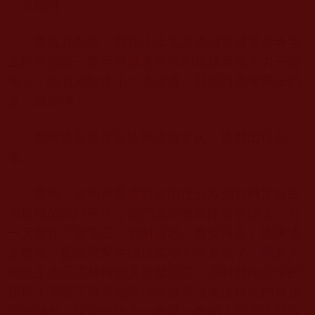
「老四佛」…
當晚九點多，我在小土地支弄口看見東金寺老
主持旁抱著一尊全身裹著黃布的物體坐在人力三輪
車上，急急地駛進小土地支弄。我明白裹著黃布的
是「老四佛」……
那幫造反派作惡造孽後沒多久，逐個出現惡
報。
當時，福州市互相對立的造反派們就時常發生
大規模的武鬥事件，他們還衝擊部隊搶奪槍支。有
一天家住「猴龍王」廟附近的「造反司令」謝天流
居然被一顆流彈擊中頭頂當場嗚呼哀哉了。很多人
傳說是謝天流持槍朝天射擊玩耍，不料射向空中的
那顆子彈落下時不偏不倚準確無誤地從自個的頭頂
穿到咽喉。這能怪誰？一報還一報吧！謝天流是這