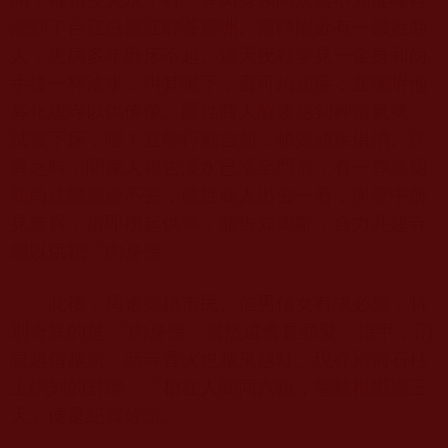
漂到了台江白龍江畔蒼霞洲。當時附近有一嚴姓商
人，患病多年卧床不起。這天夜裡夢見一金身和尚
手捧一杯法水，叫其喝下，言可治頑疾；並囑咐他
募化建寺以供佛像。嚴姓商人醒後感到神清氣爽，
試嘗下床，嘿！立能行動自如，頓覺頑疾俱消。詫
異之時，聞家人報告溪水已漲至門前，有一尊盤腿
和尚法體纏繞不去，嚴姓商人出去一看，與夢中所
見無異，當即撈起供奉，並告知鄉鄰，合力共建寺
廟以供祀「肉身佛」。
此後，周邊鄉鎮市民、信男信女有求必應，特
別奇異的是 「肉身佛」居然還會長頭髮、指甲，消
息越傳越廣，新寺香火也越來越旺。現存殿前石柱
上鐫刻的對聯：「相在人間同六祖，塵離根斷證三
天」便是紀實佐證。