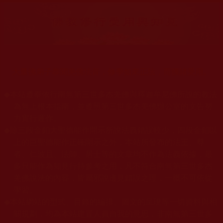
大量佛弟子恭聞羌佛法音，修學如來正法，而獲諸受用。
◆
本站遵奉依行南無第三世多杰羌佛與釋迦牟尼佛所說的教法
為無上根本指南，並遵照第三世多杰羌佛辦公室的文告努
力實行運作。
◆
除三段金釦大聖德能作開示所說法義錯誤較少，四段金釦以
上的巨聖德能作正確開示之外，本站所發布的法王、尊
者、仁波且、法師、居士等的文章均不作為法義依據，最
多只能作為知見行持參考之用，凡不符合南無第三世多杰
羌佛說法的內容，皆屬邪說邊見錯誤之理，一概不可依從
學習。
◆
本站網站的型式、目錄的編排、圖文的呈現等一切資料與相
關規劃，均為本站建置人員自我的意思，非南無第三世多