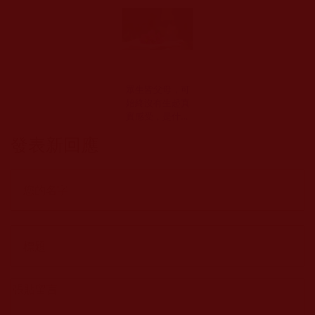
眾生皆父母，可
始終沒有生起真
實感受，是什麼
觸動了我的心
發表新回應
弦？(籬菊半開)