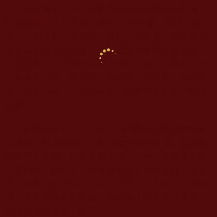
話說那天上午，這幫造反派竄到東金寺造反，
打砸佛像把「老四佛」押到 「司令部」進行「審
判」，判決對「老四佛」實行公開斬首。隨即遭到
很多老年群眾的譴責，這幫造反派懾於眾怒就把
「司令部」大門關閉起來不讓外人進去。直到下午
三點多毛天涼、張四款、胡答喝、劉鼻哥、馮驚散
等「造反頭目」（均為化名）到齊後又把大門緊閉
起來。
當時我僅十二、三歲，我們幾個小夥伴們就前
往偷看「斬老四佛」，有的從門縫中窺視，我則爬
到窗戶上偷瞧。起先見毛天涼（化名）拿著菜刀斫
「老四佛」的脖子，咚咚幾聲沒見什麼異樣；後來
毛天涼用力揮刀砍去，這下只見刀丟人倒，「老四
佛」還安然地坐在那裡；倒在地上的毛天涼叫道：
這個菩薩還真硬，砍不了。