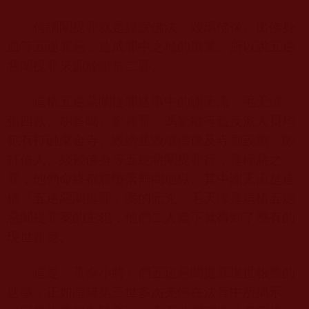
何謂闡提罪就是誹謗佛法、毀環佛像、出佛身
血等五逆罪惡，造成罪中之極的黑業。所以說五逆
惡闡提罪來源於斷常二罪。
這樁五逆惡闡提罪迭事中的謝天流、毛天涼、
張四款、胡答喝、劉鼻哥、馮驚散等造反派人員均
犯有打砸東金寺、毀謗並毀壞佛像及寺廟設施、毆
打僧人、殘殺佛身等五逆惡闡提罪行，是極惡之
罪，他們命終都將墮落無間地獄。其中謝天流是這
樁「五逆惡闡提罪」案的元兇，毛天涼是這樁五逆
惡闡提罪案的主犯，他們二人當下就得到了應有的
現世報應。
這是「革命小將」們五逆惡闡提罪現世報應的
迭事，正如南無第三世多杰羌佛在法音中所揭示