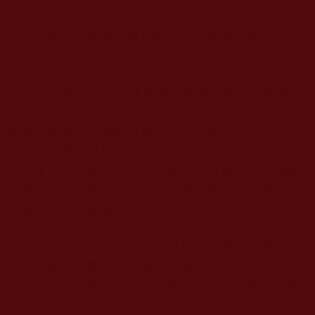
樁五逆惡闡提罪案的元兇，當下遭了天譴。這正合
法音
所開示的因果報應如影隨形和因果報應分毫不
差的法理。
1976
年我因從部隊探親回福州，某一天路過白
龍社時，遠遠看到一個黑不溜湫的蓬頭垢面的赤身
裸體的瘋漢子，面朝著東金寺，一會跪著又哭又
叫，一會爬起且舞且跳，當他轉身時，我認出近前
這個臭兮兮的就是毛天涼。他可是這樁五逆惡闡體
罪案的主犯。我想這是他向佛菩薩懺悔吧。總之這
也是現世因果報應。
佛教
所指的「五逆惡」是所有惡業中最重者；
所謂「逆」者即罪大惡極，大逆於常理之意。造作
「五逆惡」是墮無間地獄的業因，命終將墮落無間
地獄。