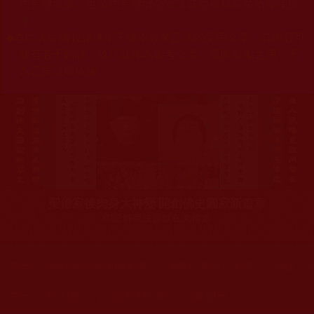
杰羌佛或第三世多杰羌佛辦公室等其他機構單位所指使派
令。
◆
本區大量轉載諸佛弟子修學如來正法的受用文章，其內容可
能有若干錯誤，故只能作為參考交流、薰陶鼓勵之用，不
為正見法理依據。
聖僧寂後肉身大神變 開創佛史圓寂新篇章
印證解脫法源就在羌佛處
您在這裡
首頁
»
佛教修行受用與知見
»
佛教行者修行知見
»
因緣、
您在這裡
首頁
»
科學眼
»
佐證佛法軼事
»
因果報應