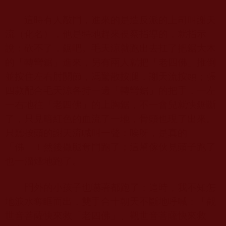
這時有人敲門，進來的是造反派的上司叫謝天
流（化名），他是特地趕來視察指導的，就指示
說：砍不了，鋸吧。毛天涼就跑出去扛了把鋸大木
的「轉彎鋸」進來，另有兩人就把「老四佛」推倒
並按住左右肘關節，馮驚散按腿，謝天流按頭；張
四款配合毛天涼各持一邊「轉彎鋸」的把手，一左
一右地往「老四佛」的上胸鋸，不一會兒就快鋸斷
了，只見暗紅色的血流了一地，骨頭也現了出來。
只聽按頭的謝天流喊叫一聲：唉呀，是真的
「佛」！然後撒腿奪門跑了；這幫傢伙見頭子跑了
也一溜煙地跑了。
門外的小孩子也嚇著都跑了；這時，我不知怎
地淚水奪眶而出，雙手合十朝天不斷地呼喊：「觀
世音菩薩快來救「老四佛」、觀世音菩薩快來救