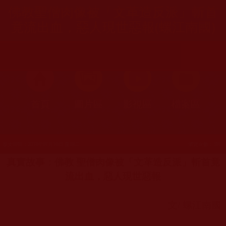
佛教聖僧肉像被「文革造反派」斬首
竟流出血，惡人現世惡報(螺江南國)
首頁
圖片區
影視區
檔案區
發文時間：2018年01月16日 星期二
瀏覽次數：391
真實故事：佛教 聖僧肉像被「文革造反派」斬首竟
流出血，惡人現世惡報
文
/
螺江南國