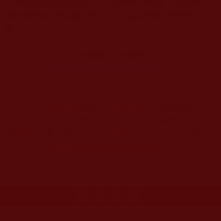
《因果報應如影隨形》，看著他們破壞「老四佛」
而遭到的現世報應，怎麼不引起我們的警覺和深
思？
轉載自：古佛網
http://gufowang.com/12829/
本站註：佛弟子修學如來正法的知見與受用文章，
其內容可能有若干錯誤，故只能作為參考交流、薰
陶鼓勵之用，不為正見法理依據，一切法義以南無
第三世多杰羌佛說法為依歸。
更多文章