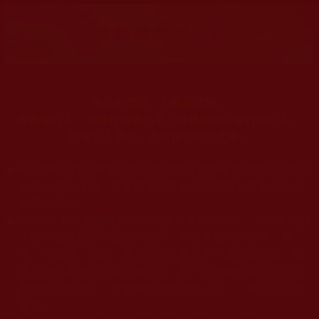
佛法在世間，不離世間覺。
身為修行人，有時行持還比不上外邊那些不修行的好人，
就連非人眾生，亦有良善慈悲之舉。
◆
本站遵奉依行南無第三世多杰羌佛與釋迦牟尼佛所說的教法
為無上根本指南，並遵照第三世多杰羌佛辦公室的文告努
力實行運作。
◆
除三段金釦大聖德能作開示所說法義錯誤較少，四段金釦以
上的巨聖德能作正確開示之外，本站所發布的法王、尊
者、仁波且、法師、居士等的文章均不作為法義依據，最
多只能作為知見行持參考之用，凡不符合南無第三世多杰
羌佛說法的內容，皆屬邪說邊見錯誤之理，一概不可依從
學習。