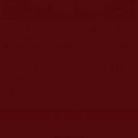
死而復活的母雞，堅忍哺育幼雞的偉大“事
蹟”，傳遍村裡，大家爭相探視慰問，見它脖子貼著
醫用膠布，猶細心照顧雛雞的模樣，無不心生憐惜
感動。
李家的屠刀從此高高掛，全家更約定讓受創倖
存的母雞好好活下去。
轉載自：
https://mp.weixin.qq.com/s/IngCpLSfTEj
j7NyYfGdSEQ
更多文章