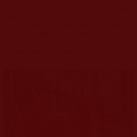
隔了多日，一個烏雲密佈的黃昏，突然驚見那
隻跑掉的雞現身回來了，而且後面還拖了一群小
雞，可愛地咯咯叫食。大夥兒稱奇之餘定睛細瞧；
牠
的氣管仍“藉斷絲連”，傷口雖已癒合，但努力拉
直脖頸吞食，飯粒偶爾會從結疤的洞口溢出，喝進
的水像漏斗般噴出。可憐
牠
仍無怨無悔呵護兒女覓
食。