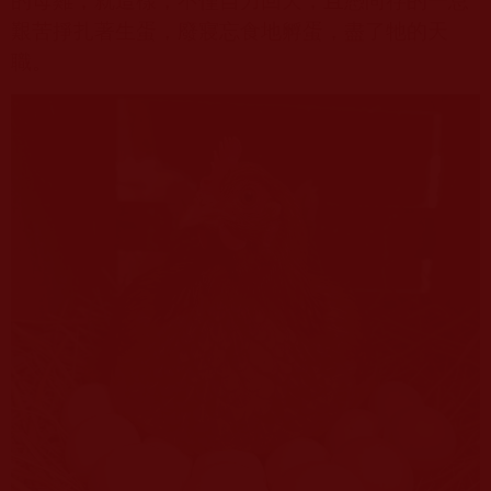
艱苦掙扎著生蛋，廢寢忘食地孵蛋，盡了
牠
的天
職。