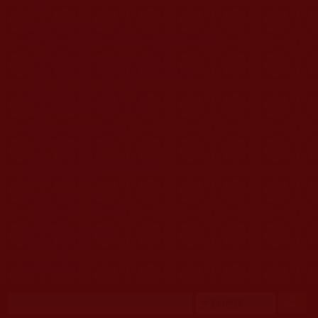
移至主內容
首頁
佛教文告通知 (370)
第三世多杰羌佛簡介與相關資訊 (423)
佛菩薩尊者高僧大德們 (421)
佛教各單位資訊與法會活動 (417)
佛教經藏法義論著 (776)
佛教法會聖蹟證量 (149)
佛教鑑師之道 (292)
佛教聞法點 (792)
佛教修行受用與知見 (3823)
菩提行德 (494)
理諦護法 (726)
文學藝術工巧 (691)
娑婆有溫情 (107)
科學眼 (110)
線上學院 (11)