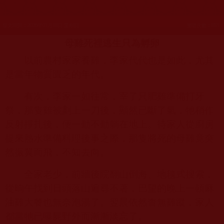
發文時間：2026年01月18日 星期日
瀏覽次數：881
母雞死裡逃生只為孵卵
以前農村家家養雞，李家代代也是如此，尤其
是當年物質匱乏的年代。
有次，李家一如往常，宰了只肥雞準備打牙
祭，那隻雞被劃上一刀後，顯然已斷了氣，
牠
稍作
反射掙扎後，便一動不動躺在地上。待家人從廚房
提來熱水準備料理後事之際，那隻將死的母雞竟突
然振翼而飛，不知去向。
全家老少，前牆後院翻山倒海、地毯式搜索，
從晌午找到日頭落山遍尋不著，巴望的晚上一頓麻
油雞大餐也無奈泡湯了。翌晨依然杳無雞蹤，家人
都當牠已曝屍野外而漸漸淡忘了。