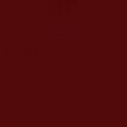
身心交瘁的我，
在絕望掙扎中遇
到了救星……(慈
芳)
發表新回應