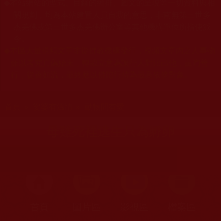
本站網站的型式、目錄的編排、圖文的呈現等一切資料與相
◆
關規劃，均為本站建置人員自我的意思，非南無第三世多
杰羌佛或第三世多杰羌佛辦公室等其他機構單位所指使派
令。
本區大量視頻文章非從佛教機構發行，視頻文章內之人事物
◆
難以考究真偽始末，轉載立意為讓行人對比己他，薰陶善
行，從善如流，最終應以佛陀行持為最高依傍對象。
您在這裡
首頁
»
娑婆有溫情
»
動物間有愛
母雞死裡逃生只為孵卵
首頁
圖片區
影視區
檔案區