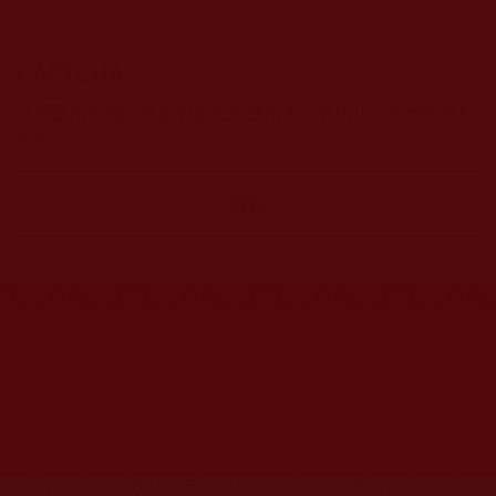
CAPTCHA
該問題用於測試您是否是正常使用者，並防止垃圾郵件自動
提交。
網站文章總數：
7195
網站圖片總數：
17882
網站影視總數：
1658
網站檔案總數：
1118
今日瀏覽人次：
1257
總瀏覽人次：
3093988
今日瀏覽文章數：
978
總瀏覽文章數：
2355166
今日瀏覽影視數：
101
總瀏覽影視數：
91007