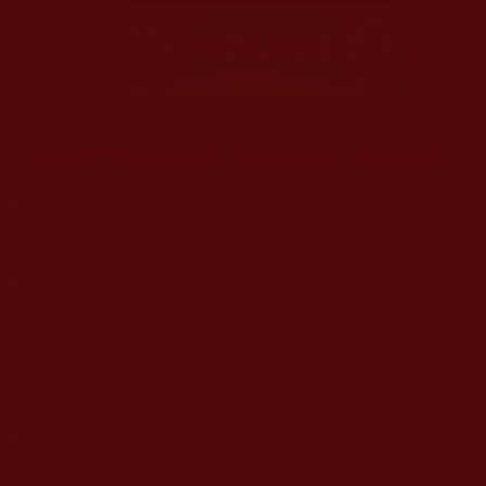
大量佛弟子恭聞羌佛法音，修學如來正法，而獲諸受用。
◆
本站遵奉依行南無第三世多杰羌佛與釋迦牟尼佛所說的教法
為無上根本指南，並遵照第三世多杰羌佛辦公室的文告努
力實行運作。
◆
除三段金釦大聖德能作開示所說法義錯誤較少，四段金釦以
上的巨聖德能作正確開示之外，本站所發布的法王、尊
者、仁波且、法師、居士等的文章均不作為法義依據，最
多只能作為知見行持參考之用，凡不符合南無第三世多杰
羌佛說法的內容，皆屬邪說邊見錯誤之理，一概不可依從
學習。
◆
本站網站的型式、目錄的編排、圖文的呈現等一切資料與相
關規劃，均為本站建置人員自我的意思，非南無第三世多