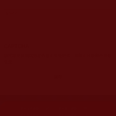
CAPTCHA
該問題用於測試您是否是正常使用者，並防止垃圾郵件自動
提交。
網站文章總數：
7195
網站圖片總數：
17881
網站影視總數：
1657
網站檔案總數：
1118