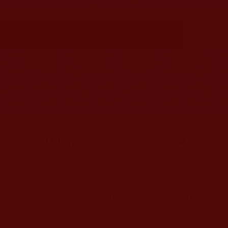
嗎？(祉予)
首頁
圖片區
影視區
檔案區
發文時間：2022年08月08日 星期一
瀏覽次數：202
家人阻礙你學佛，想過是什麼問題嗎？
有的時候總會覺得，哎呀，世間的違緣太多！
我的家人障礙我學佛，好委屈，被罵被打都沒
有這件事委屈。連家人的目光都不敢看，話也不敢
多說，總覺得——他們不理解我。