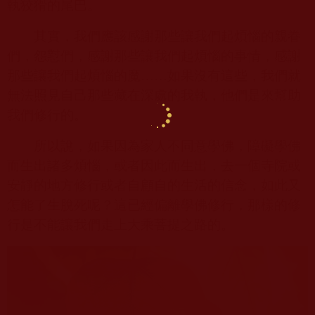
執狡猾的尾巴。
其實，我們應該感謝那些讓我們起煩惱的親眷
們，怨懟們，感謝那些讓我們起煩惱的事情，感謝
那些讓我們起煩惱的魔……如果沒有這些，我們就
無法照見自己那些藏在深處的我執，他們是來幫助
我們修行的。
所以說，如果因為家人不同意學佛，障礙學佛
而生出諸多煩惱，或者因此而生出，去一個寺院或
安靜的地方修行或者自顧自的生活的信念，如此又
怎能了生脫死呢？這已經偏離學佛修行，那樣的修
行是不能讓我們走上大乘菩提之路的。