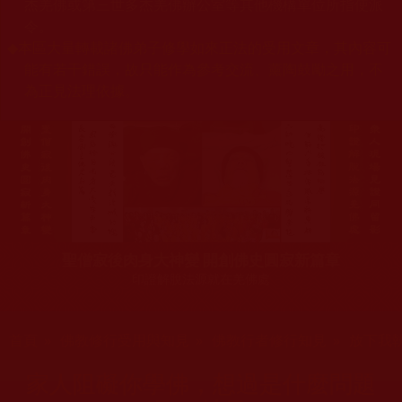
杰羌佛或第三世多杰羌佛辦公室等其他機構單位所指使派
令。
◆
本區大量轉載諸佛弟子修學如來正法的受用文章，其內容可
能有若干錯誤，故只能作為參考交流、薰陶鼓勵之用，不
為正見法理依據。
聖僧寂後肉身大神變 開創佛史圓寂新篇章
印證解脫法源就在羌佛處
您在這裡
首頁
»
佛教修行受用與知見
»
佛教行者修行知見
»
放下我
家人阻礙你學佛，想過是什麼問題