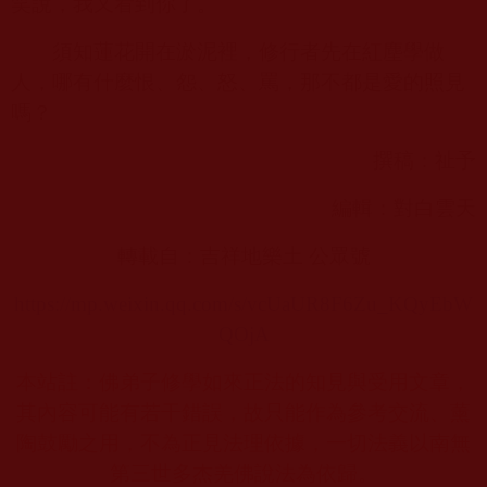
笑說，我又看到你了。
須知蓮花開在淤泥裡，修行者先在紅塵學做
人，哪有什麼恨、怨、怒、罵，那不都是愛的照見
嗎？
撰稿：祉予
編輯：對白雲天
轉載自：吉祥地樂土 公眾號
https://mp.weixin.qq.com/s/vcUaUR8F6Zu_KQyEbW
QOjA
本站註：佛弟子修學如來正法的知見與受用文章，
其內容可能有若干錯誤，故只能作為參考交流、薰
陶鼓勵之用，不為正見法理依據，一切法義以南無
第三世多杰羌佛說法為依歸。