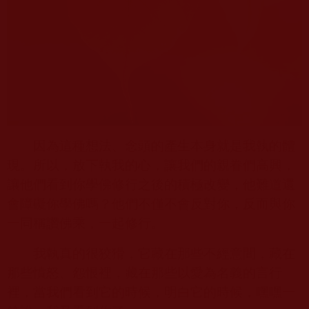
因為這種想法、念頭的產生本身就是我執的體
現。所以，放下執我的心，讓我們的親眷們高興，
讓他們看到你學佛修行之後的積極改變，他難道還
會障礙你學佛嗎？他們不僅不會反對你，反而與你
一同稱讚佛乘，一起修行。
我執真的很狡猾，它藏在那些不經意間，藏在
那些憤怒、怨恨裡，藏在那些以愛為名義的言行
裡，當我們看到它的時候，明白它的時候，嘿嘿一