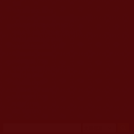
移至主內容
首頁
佛教文告通知 (370)
第三世多杰羌佛簡介與相關資訊 (423)
佛菩薩尊者高僧大德們 (421)
佛教各單位資訊與法會活動 (417)
佛教經藏法義論著 (776)
佛教法會聖蹟證量 (149)
佛教鑑師之道 (292)
佛教聞法點 (792)
佛教修行受用與知見 (3823)
菩提行德 (494)
理諦護法 (726)
文學藝術工巧 (691)
娑婆有溫情 (107)
科學眼 (110)
線上學院 (11)