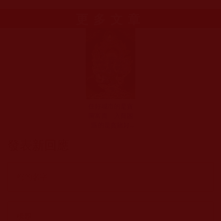
更多文章
住好城市的是貪
圖富貴、入貧困
區的是貪賭好
色……你自己聽聽
發表新回應
你們自己自打嘴
巴的荒謬狂背之
言，完全赤裸裸
的暴露你們無所
不用其極的妖魔
本性！(江如云)