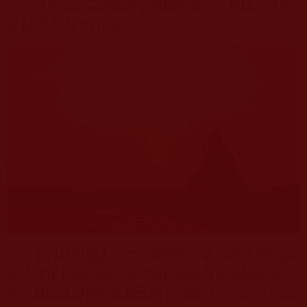
但是等到真的深思鑒慮的時候，才發現，這些
全都是“我執”在作怪。
平日裡與他人相處，時間短，還不容易暴露那
深植在根處的我執，當與我們的親眷或怨懟相處
時，自己就管控不住自己的心和言行了，露出了我