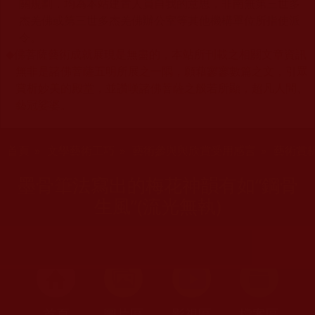
關規劃，均為本站建置人員自我的意思，非南無第三世多
杰羌佛或第三世多杰羌佛辦公室等其他機構單位所指使派
令。
◆
佛菩薩藝術成就展現是無盡的，本站所刊載之相關文章資訊
無非是諸佛菩薩五明所展之一隅，願藉寥寥數篇之文，引眾
賞析妙美的殿堂，並讚嘆諸佛菩薩之般若所顯，超凡人間、
藝冠娑婆。
您在這裡
首頁
»
文學藝術工巧
»
藝術參與與欣賞受用感言
»
藝術賞
墨骨筆法寫出的梅花神韻有如“鋼骨
生風”(流光無執)
首頁
圖片區
影視區
檔案區