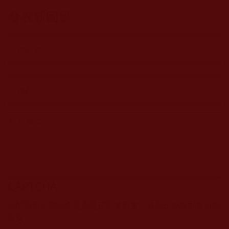
發表新回應
CAPTCHA
該問題用於測試您是否是正常使用者，並防止垃圾郵件自動
提交。