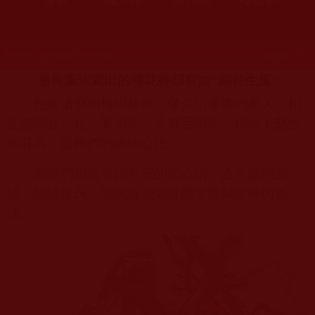
發文時間：2022年08月25日 星期四
瀏覽次數：154
墨骨筆法寫出的梅花神韻有如“鋼骨生風”
飽經滄桑的梅樹枝幹，像久別重逢的老人，相
互簇擁在一起、絮叨著、手舞足蹈著。枝幹上怒放
的花容，是她們的綿綿心語。
老友們相逢有說不完的知心話、道不盡的深
情，妙語連珠，娓娓訴說著世間冷暖與乾坤的更
迭。