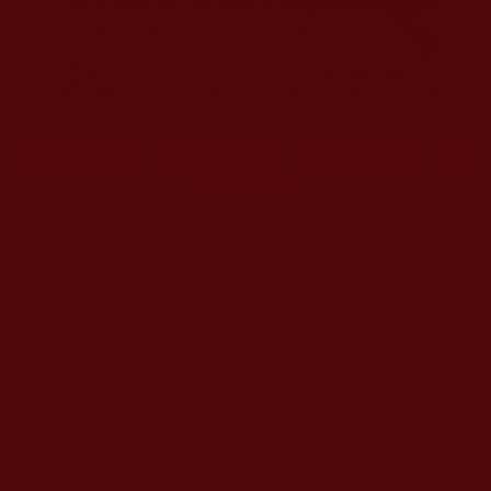
信手拈霧石中存，韻雕石柱應聲縮，凡夫巧匠無能複，藍台
巍巍佇娑婆。
◆
本站遵奉依行南無第三世多杰羌佛與釋迦牟尼佛所說的教法
為無上根本指南，並遵照第三世多杰羌佛辦公室的文告努
力實行運作。
◆
除三段金釦大聖德能作開示所說法義錯誤較少，四段金釦以
上的巨聖德能作正確開示之外，本站所發布的法王、尊
者、仁波且、法師、居士等的文章均不作為法義依據，最
多只能作為知見行持參考之用，凡不符合南無第三世多杰
羌佛說法的內容，皆屬邪說邊見錯誤之理，一概不可依從
學習。
◆
本站網站的型式、目錄的編排、圖文的呈現等一切資料與相