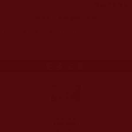
撰稿
/
流光無執
轉載自：朗墨運轉一乾坤
https://baijiahao.baidu.com/s?id=17419617283775305
25
更多文章
H.H.第三世多杰
羌佛詩詞歌賦作
品：太湖玉