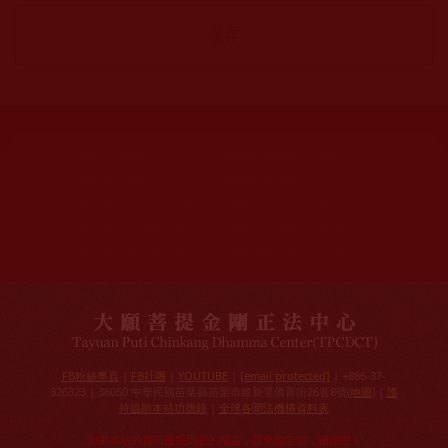
網站文章總數：
7195
網站圖片總數：
17881
網站影視總數：
1657
網站檔案總數：
1118
今日瀏覽人次：
1228
總瀏覽人次：
3096026
今日瀏覽文章數：
971
總瀏覽文章數：
2356827
今日瀏覽影視數：
48
總瀏覽影視數：
91029
FB粉絲專頁
|
FB社團
|
YOUTUBE
|
[email protected]
| +886-37-
326323 | 36050 中華民國苗栗縣苗栗市維新里僑育街26巷8號(
地圖
) |
護
持協助本站功德錄
|
全球各聞法機構資料表
如果本站的資訊侵犯到您的權益，請來信告知，謝謝您！