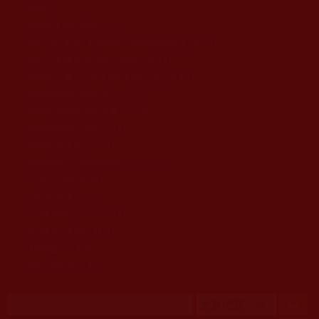
移至主內容
首頁
佛教文告通知 (370)
第三世多杰羌佛簡介與相關資訊 (423)
佛菩薩尊者高僧大德們 (421)
佛教各單位資訊與法會活動 (417)
佛教經藏法義論著 (776)
佛教法會聖蹟證量 (149)
佛教鑑師之道 (292)
佛教聞法點 (792)
佛教修行受用與知見 (3823)
菩提行德 (494)
理諦護法 (726)
文學藝術工巧 (691)
娑婆有溫情 (107)
科學眼 (110)
線上學院 (11)