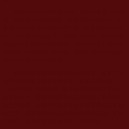
要說到善於經營畫面空間，南無羌佛是一位巨
匠。此幅畫中的樹幹梅枝，相互重疊交錯盤旋，把
畫面分割出大小錯落的立體空間，和形狀各異的空
白，在實形的對比之下，顯得乾淨之極，給人帶來
亦天亦水亦霧嵐的朦朧聯想、同時又給人以幽祥的
寧靜感，彷彿時間已然凝固，另有一個世外桃源的
彼岸世界呈現在人們面前。
熟悉南無羌佛繪畫藝術的人都知道，祂筆下的
藝術空間永遠是那麼新奇多變，那麼空靈剔透。
《鋼骨生風》中的梅樹，似乎比其他畫家筆下的松
柏還要高大。好像畫的不是現實的梅園，而是橫空
臨世的仙樹，讀者大可以透過這樹樹重疊的深邃藝
術空間，去追尋自由自在的內心佳境與真我，完全
沉醉在一個芬芳馥鬱的世界中，欣然自得。