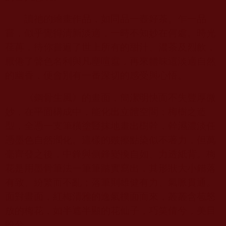
讀祂的繪畫作品，如同品一壺好茶。乍一品
嘗，似乎覺得清新淡適，一時不知妙在何處。時光
荏苒，待你嘗遍了世上所有的甜汁、濃茶及烈飲，
厭倦了聲色名利與凡塵喧囂，再來體味這淡適自然
的幽香，便會別有一番深切的感受與心悟。
《鋼骨生風》的畫面，簡潔明快而不失豐厚微
妙，在平面構成中，能化出立體空間；梅樹之造
型，全憑一支筆橫塗豎抹地畫出樹幹，幹濕濃淡任
憑墨色自然潤化。這樣的皴擦點染似不著力，但萬
毫齊發之後，中鋒與側鋒變換自如、力透紙背。梅
花是用墨骨筆法一筆筆踏實寫出，其形狀大小錯落
有致、紛繁而不亂；落筆則雄健有力、氣脈貫通。
面對畫面，紅梅清雅的逸氣撲面而來，叢叢含苞怒
放的梅花，如半遮半顯的花仙子，巧笑倩兮，美目
盼兮。