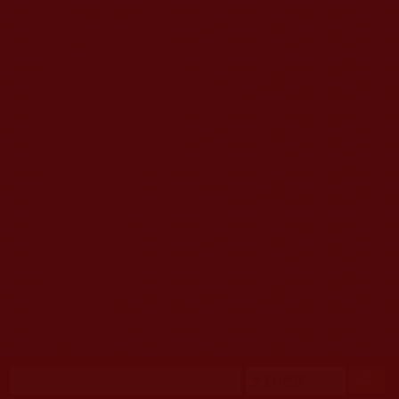
移至主內容
首頁
佛教文告通知 (370)
第三世多杰羌佛簡介與相關資訊 (423)
佛菩薩尊者高僧大德們 (421)
佛教各單位資訊與法會活動 (417)
佛教經藏法義論著 (776)
佛教法會聖蹟證量 (149)
佛教鑑師之道 (292)
佛教聞法點 (792)
佛教修行受用與知見 (3823)
菩提行德 (494)
理諦護法 (726)
文學藝術工巧 (691)
娑婆有溫情 (107)
科學眼 (110)
線上學院 (11)