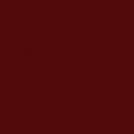
孩兒體書法聖品
《小不點》盡顯
童心無執 意境天
然(樵夫)
發表新回應