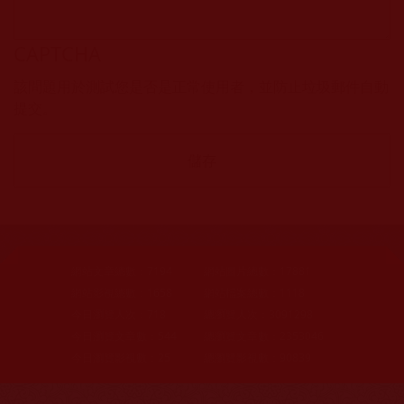
CAPTCHA
該問題用於測試您是否是正常使用者，並防止垃圾郵件自動
提交。
網站文章總數：
7194
網站圖片總數：
17881
網站影視總數：
1658
網站檔案總數：
1118
今日瀏覽人次：
718
總瀏覽人次：
3091298
今日瀏覽文章數：
544
總瀏覽文章數：
2353046
今日瀏覽影視數：
25
總瀏覽影視數：
90839