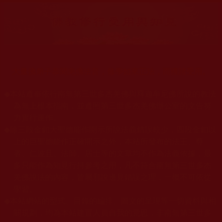
大量佛弟子恭聞羌佛法音，修學如來正法，而獲諸受用。
◆
本站遵奉依行南無第三世多杰羌佛與釋迦牟尼佛所說的教法
為無上根本指南，並遵照第三世多杰羌佛辦公室的文告努
力實行運作。
◆
除三段金釦大聖德能作開示所說法義錯誤較少，四段金釦以
上的巨聖德能作正確開示之外，本站所發布的法王、尊
者、仁波且、法師、居士等的文章均不作為法義依據，最
多只能作為知見行持參考之用，凡不符合南無第三世多杰
羌佛說法的內容，皆屬邪說邊見錯誤之理，一概不可依從
學習。
◆
本站網站的型式、目錄的編排、圖文的呈現等一切資料與相
關規劃，均為本站建置人員自我的意思，非南無第三世多