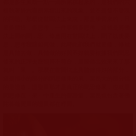
都是多生累劫一點一滴所累積起來的，是我們的六
根執著於六塵所累積出來的現象，並不是發不發現
的問題。那麼從世間法上來說，那是學習來的，只
要多體悟，多思考，一件事情多思考，這就是將佛
法上面的聞，思，修應用在世間法上，聞了以後要
思，思考我該如何做，此時此刻我們就要修，修就
是具體去做，具體做的好與不好就要根據我們聞思
修來的正理去應照符不符合，最後做出效果來了那
就叫『果』。那麼在世間法上具體做得好的部分，
這是指小的部分的聞思修果的果，當然大的部分指
的是證道，證聖量那才是真正的聞思修果，也就是
聞思修在『果』中產生的聖證量，當然也包含著佛
陀菩薩覺量的證量都在裡面。