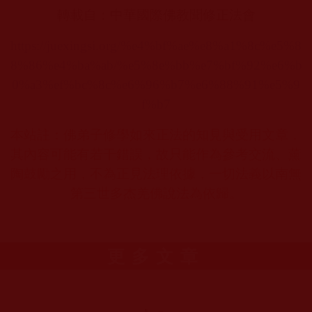
轉載自：中華國際佛教聞修正法會
https://juexingsi.org/%e4%bf%ae%e8%a1%8c%e5%8
8%86%e4%ba%ab/%e5%8e%bb%e7%bf%92%e6%b
0%a3%ef%bc%8c%e6%96%b7%e6%88%91%e5%9
f%b7
本站註：佛弟子修學如來正法的知見與受用文章，
其內容可能有若干錯誤，故只能作為參考交流、薰
陶鼓勵之用，不為正見法理依據，一切法義以南無
第三世多杰羌佛說法為依歸。
更多文章