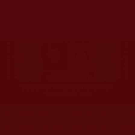
杰羌佛或第三世多杰羌佛辦公室等其他機構單位所指使派
令。
◆
本區大量轉載諸佛弟子修學如來正法的受用文章，其內容可
能有若干錯誤，故只能作為參考交流、薰陶鼓勵之用，不
為正見法理依據。
聖僧寂後肉身大神變 開創佛史圓寂新篇章
印證解脫法源就在羌佛處
您在這裡
首頁
»
佛教修行受用與知見
»
佛教行者修行知見
»
放下我
您在這裡
首頁
»
佛教修行受用與知見
»
佛教行者修行知見
»
恭聞佛