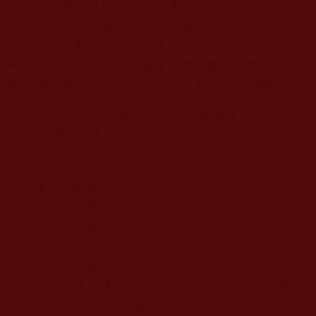
恆時之中要多考慮到眾生，考慮他人的利益，當你
考慮到他人的利益的時間，那麼我執慢慢就輕了，
在這個名譽興衰，名利的爭鬥之下，我們把自己放
到最後的位置上，如此也就沒有很嚴重的我執了，
此時我執慢慢淡化下來，一點一點的放下就斷了。
(
只要我們從表面上的訓練達到爐火純青的地
步，那麼我執就如同是「但自懷中解垢衣」般的簡
單。
其二
:
從根本上來說，是要從法性真如當中去
悟，去明白，世間一切有為法都是夢幻泡影，本來
就不值得執著的，只要符合眾生的利益，只要符合
正法的利益，而不是附佛外道，不是外道的利益，
不是封建迷信的利益，那麼這件事做了對他人有好
處，能給他人帶來幸福愉快或者減輕他人的勞累，
這個時候啊，我們所做的事就是佛事的行為了。