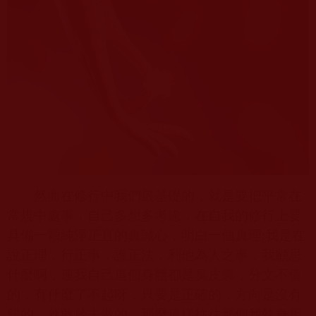
然而在修行中我們最基礎的，就是要把平常在
常規中處事，自己多想多考慮，在自我的修行上要
具備一顆純淨正直的真誠心，明白一個真理
:
我是在
說正理，行正事，護正法，利他為人之事，我顧忌
什麼啊，連我自己這個身體都是臭皮囊，分文不值
的，有什麼了不起呀，只要是正確的，方向是沒有
錯的，就敢於去做的，那麼這樣往往那個我執身相