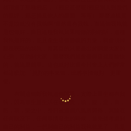
就頂過了那種顧忌，（顧忌甚麼呢
?
顧忌別人對我們
的批評，顧忌損及他人的顏面…等等） 那麼這樣是
不是說就沒有我執啊
?
當然還有我執，而這個我執就
是想做好，而且這種我執如果能做的對的話，這種
我執是好的，並且產生這個勝義的力量，就會頂掉
那種狹隘的我執，而其目的只要是出於關愛大家的
心態，幫助到大家，那麼我們就會覺得這就是愉快
的，就這麼簡單。這也就好比當今社會上人們經常
都這麼說
:
『挑對的事來做，比將事情做對』更重
要。
有關這個斷我執這個問題，實際上眾生都有我
執，因為眾生是生活在這個貪，瞋，癡，愛，喜，
怒，哀，樂之中，整日被這個八風所襲捲，無論在
任何狀況下，任何事情發生的時候，首先就考慮到
自己的利益，一想到自己的利益我執就來了，凡是