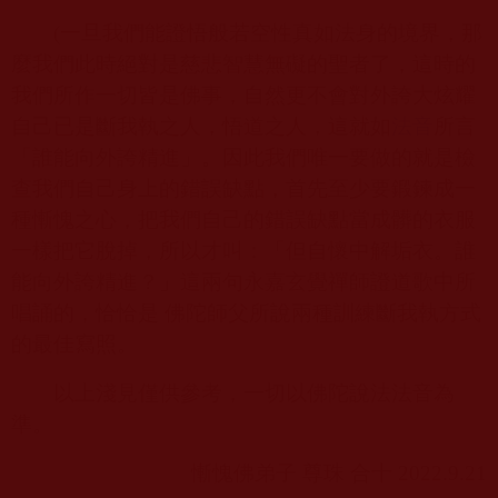
(
一旦我們能證悟般若空性真如法身的境界，那
麼我們此時絕對是慈悲智慧無礙的聖者了，這時的
我們所作一切皆是佛事，自然更不會對外誇大炫耀
自己已是斷我執之人，悟道之人，這就如
法音
所言
「誰能向外誇精進」。因此我們唯一要做的就是檢
查我們自己身上的錯誤缺點，首先至少要鍛鍊成一
種慚愧之心，把我們自己的錯誤缺點當成髒的衣服
一樣把它脫掉，所以才叫：「但自懷中解垢衣。誰
能向外誇精進？」這兩句永嘉玄覺禪師證道歌中所
唱誦的，恰恰是 佛陀師父所說兩種訓練斷我執方式
的最佳寫照。
以上淺見僅供參考，一切以佛陀說法法音為
準。
慚愧佛弟子 尊珠 合十
2022.9.21