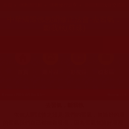
您在這裡
首頁
»
佛教聞法點
»
佛教修行分享
»
恭聞佛陀法音交流稿
中華國際佛教聞修正法會-去習氣，
斷我執(尊珠)
首頁
圖片區
影視區
檔案區
發文時間：2022年10月03日 星期一
瀏覽次數：219
去習氣，斷我執
依個人聞法後之淺見
:
我們的習氣，無論好的壞
的習氣我們自己都很難發現，因為習氣無論好壞那