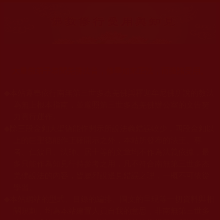
大量佛弟子恭聞羌佛法音，修學如來正法，而獲諸受用。
◆
本站遵奉依行南無第三世多杰羌佛與釋迦牟尼佛所說的教法
為無上根本指南，並遵照第三世多杰羌佛辦公室的文告努
力實行運作。
◆
除三段金釦大聖德能作開示所說法義錯誤較少，四段金釦以
上的巨聖德能作正確開示之外，本站所發布的法王、尊
者、仁波且、法師、居士等的文章均不作為法義依據，最
多只能作為知見行持參考之用，凡不符合南無第三世多杰
羌佛說法的內容，皆屬邪說邊見錯誤之理，一概不可依從
學習。
◆
本站網站的型式、目錄的編排、圖文的呈現等一切資料與相
關規劃，均為本站建置人員自我的意思，非南無第三世多