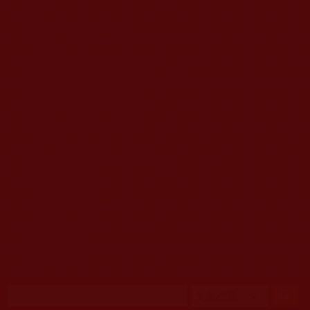
移至主內容
首頁
佛教文告通知 (370)
第三世多杰羌佛簡介與相關資訊 (423)
佛菩薩尊者高僧大德們 (421)
佛教各單位資訊與法會活動 (417)
佛教經藏法義論著 (776)
佛教法會聖蹟證量 (149)
佛教鑑師之道 (292)
佛教聞法點 (792)
佛教修行受用與知見 (3823)
菩提行德 (494)
理諦護法 (726)
文學藝術工巧 (691)
娑婆有溫情 (107)
科學眼 (110)
線上學院 (11)