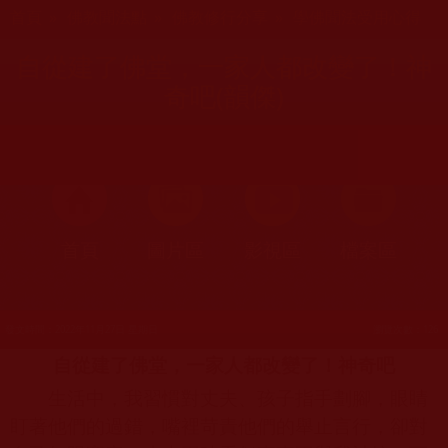
您在這裡
首頁
»
佛教聞法點
»
佛教修行分享
»
學佛聞法受用心得
自從建了佛堂，一家人都改變了！神
奇吧(韻傑)
首頁
圖片區
影視區
檔案區
發文時間：2022年11月27日 星期日
瀏覽次數：126
自從建了佛堂，一家人都改變了！神奇吧
生活中，我習慣對丈夫、孩子指手劃腳，眼睛
盯著他們的過錯，嘴裡苛責他們的舉止言行，卻對