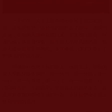
一天中午，丈夫上班時開吊車吊十噸左右的
貨。還沒調整好，由於車的滑杆出了故障，貨瞬間
滑落，在場的人嚇得目瞪口呆，丈夫脫口而出，阿
彌陀佛，佛菩薩保佑。讓所有人不可思議的是，無
論人還是貨都安然無恙。這件事後，讓丈夫堅定了
對佛法的堅信不疑。
學佛修行改變了我的家人，我的生活。願我的
家人早點兒皈依佛門。種一分功，長一分德，修一
分行，證一分善境，學一分法，得一分證量。行、
法同時並舉，不錯因果。學習真正的如來正法，真
正老老實實的學佛菩薩的行為，這是我們全家最正
確和明智的選擇。