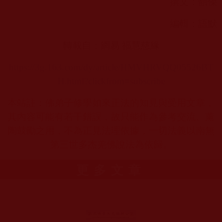
撰文：韻傑
編輯：語默
轉載自：網易 福慧慈緣
https://3g.163.com/dy/article/HMVHRVQQ05526BT
H.html?clickfrom=subscribe
本站註：佛弟子修學如來正法的知見與受用文章，
其內容可能有若干錯誤，故只能作為參考交流、薰
陶鼓勵之用，不為正見法理依據，一切法義以南無
第三世多杰羌佛說法為依歸。
更多文章