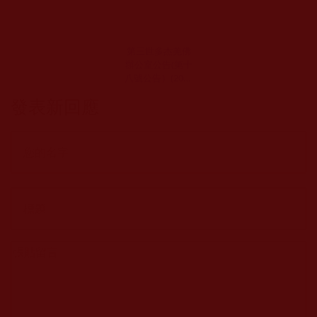
第三世多杰羌佛
辦公室公告(第十
八號公告）(2011
年2月3日)
發表新回應