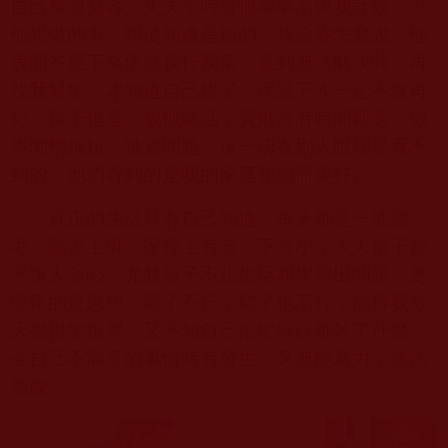
自己無限寬容。丈夫平時看似事事不與我計較，可
他想做的事，即使知道是錯的，無論你怎麼說，他
表面答應下來依然我行我素，直到無法解決時，再
找我幫忙，才知道自己錯了，保證下次一定不會再
犯。孩子也是，貌似聽話，實則沒有時間觀念，做
事懶惰拖拉，逃避問題。這一切在別人眼裡是看不
到的，他們看到的是我的家庭和諧而美好。
真正的生活只有自己知道，每天都是一地雞
毛。除去上班，家裡上有老，下有小，大人孩子都
不讓人省心，尤其孩子不止生活和學習出問題，更
頭疼的是思想，嚴了不行，鬆了也不行，搞得我每
天都很忙很累，又不知自己忙忙碌碌都幹了什麼，
令自己不滿意的事情時有發生，又無能為力，無法
擺脫。