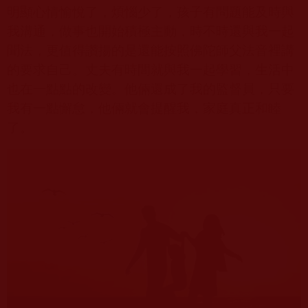
明顯心情愉悅了，煩惱少了，孩子有問題能及時與
我溝通，做事也開始積極主動，時不時還與我一起
聞法，更值得讚揚的是還能按照佛陀師父法音裡講
的要求自己。丈夫有時間就與我一起學習，生活中
也在一點點的改變。他倆還成了我的監督員，只要
我有一點懈怠，他倆就會提醒我，家庭真正和睦
了。