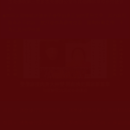
杰羌佛或第三世多杰羌佛辦公室等其他機構單位所指使派
令。
◆
本區大量轉載諸佛弟子修學如來正法的受用文章，其內容可
能有若干錯誤，故只能作為參考交流、薰陶鼓勵之用，不
為正見法理依據。
聖僧寂後肉身大神變 開創佛史圓寂新篇章
印證解脫法源就在羌佛處
您在這裡
首頁
»
佛教修行受用與知見
»
佛事修行得受用
»
建置輔助
您在這裡
首頁
»
佛教修行受用與知見
»
學佛聞法受用心得
»
家庭婚