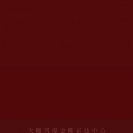
CAPTCHA
該問題用於測試您是否是正常使用者，並防止垃圾郵件自動
提交。
網站文章總數：
7195
網站圖片總數：
17881
網站影視總數：
1657
網站檔案總數：
1118
今日瀏覽人次：
1228
總瀏覽人次：
3096026
今日瀏覽文章數：
971
總瀏覽文章數：
2356827
今日瀏覽影視數：
48
總瀏覽影視數：
91029