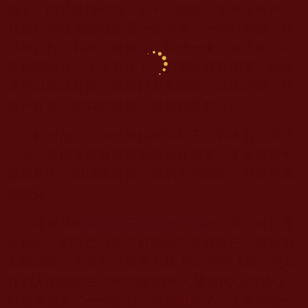
絕了。由於疫情封控，孩子上網課，丈夫沒事幹，
我就軟磨硬泡讓他跟我一起學習。一段時間後，他
不再反對，我抓住機會說，疫情一來，就不能去聞
法點聞法音，太不方便了，如果家裡有佛堂，以後
還可以請法音接引親朋好友來聞法，該多好啊！他
默不作聲，按我的理解，無聲就是默許。
解封後，在師兄師姐的幫助下，我考取了聞法
上師，緊跟著就緊鑼密鼓開始建佛堂，丈夫居然也
參與其中，壇城建好後，我的生活開始了日新月異
的變化。
通過恭聞
南無第三世多杰羌佛
的法音，每天迴
光返照，把自己做的不好的地方及時改正。想挑別
人錯誤時，先看自己是否有錯
;
想評判別人時，先站
在別人的角度去思考問題
;
對家人發自內心的關心，
對眾生也多了一份愛心。奇跡出現了，丈夫和孩子