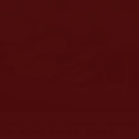
多杰羌佛
於《
世法哲言
》中如是教誡我們：“
得之於福皆
之入苦，苦之出福，苦兮由福兮，了了如是耳。
”