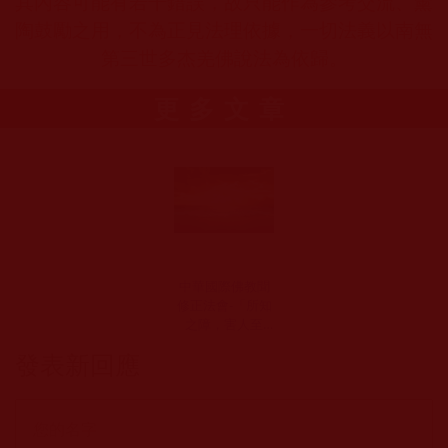
其內容可能有若干錯誤，故只能作為參考交流、薰
陶鼓勵之用，不為正見法理依據，一切法義以南無
第三世多杰羌佛說法為依歸。
更多文章
中華國際佛教聞
修正法會-「所知
之障，害人至
深」有感(憶彤)
發表新回應