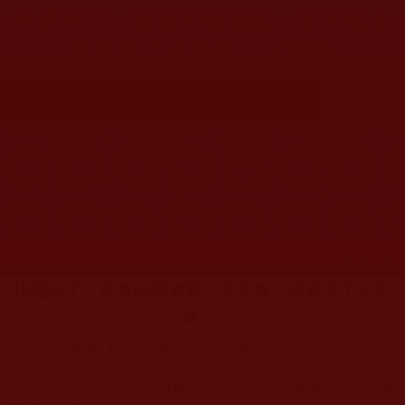
快過年了，家養的豬被殺，當天晚上
母親哭了大半宿......(雪馨)
首頁
圖片區
影視區
檔案區
發文時間：2023年01月19日 星期四
瀏覽次數：408
快過年了，家養的豬被殺，當天晚上母親哭了大半
宿
......
“快過年了，你家買上肉了嗎？”
“買上了，今年的豬肉不算貴，
15
塊錢一斤，我