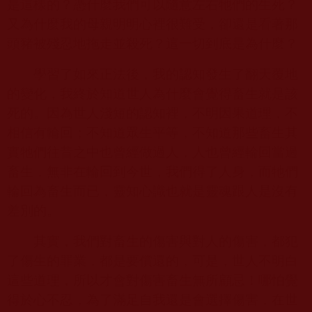
是這樣的？憑什麼我們可以隨意左右牠們的生死？
又為什麼我的母親明明心裡很難受，卻還是看著那
頭豬被殘忍地拖走並殺死？這一切到底是為什麼？
學習了如來正法後，我的認知發生了翻天覆地
的變化，我終於知道世人為什麼會覺得畜生就是該
死的。因為世人淺短的認知裡，不明因果道理，不
相信有輪回；不知道眾生平等，不知道那些畜生其
實牠們往昔之中也曾經做過人，人也曾經輪回當過
畜生，無非在輪回到今世，我們得了人身，而牠們
輪回為畜生而已，靈知心識也就是靈魂跟人是沒有
差別的。
其實，我們對畜生的傷害與對人的傷害，都犯
了傷生的罪業，都是要償還的，可是，世人不明白
這些道理，所以才會對傷害畜生無所顧忌！哪怕覺
得於心不忍，為了滿足自我還是會選擇傷害，在世