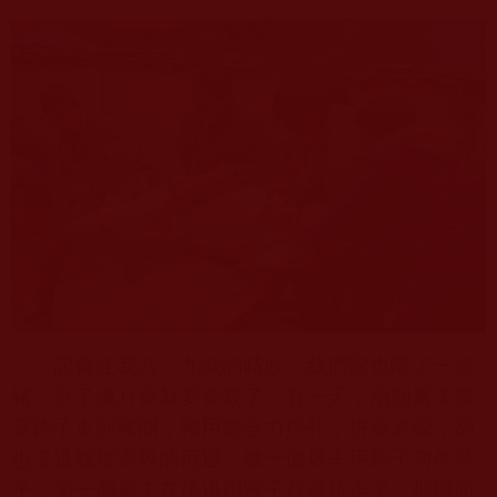
記得在我八、九歲的時候，我們家也喂了一頭
豬，到了臘月豬就要被殺了。有一天，兩個屠夫拿
著鉤子走到豬圈，豬用盡全力掙扎，拼命哀嚎，卻
也沒逃脫被宰殺的厄運，被一個屠夫用鉤子勾住鼻
子，另一個屠夫在後邊用鞭子趕著拉走了，那場面