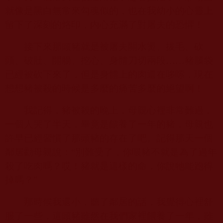
就像是黑白無常來勾魂似的，也在我幼小的心靈上
留下了深刻的烙印，內心充滿了對屠夫的恐懼！
接下來那頭豬就是被屠夫開水燙、拔毛、砍
頭、破肚、開腸、挖心、身體刀切兩段……豬腦袋
已經被砍下來了，但是身體上的肉還在哆嗦，現在
想想豬被殺的時候是多麼的痛苦多麼的絕望啊！
我記得，豬被殺的晚上，母親心裡非常難過，
一個人哭了半天，畢竟是餵養了一年的豬，母親也
許早已經習慣了那頭豬的存在了吧。記得那天一個
鄰居勸母親說：“別難受了，你喂豬不就是為了過年
殺了吃肉嗎？哎！豬就是這樣的命，你說牠能跑得
掉嗎？”
那時候我還小，聽了鄰居的話，我覺得心裡舒
服了一些，這頭豬雖然在我們家裡餵養了一年，雖