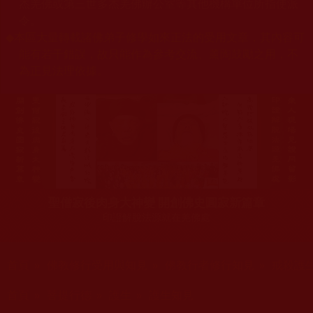
杰羌佛或第三世多杰羌佛辦公室等其他機構單位所指使派
令。
◆
本區大量轉載諸佛弟子修學如來正法的受用文章，其內容可
能有若干錯誤，故只能作為參考交流、薰陶鼓勵之用，不
為正見法理依據。
聖僧寂後肉身大神變 開創佛史圓寂新篇章
印證解脫法源就在羌佛處
您在這裡
首頁
»
佛教修行受用與知見
»
佛教行者修行知見
»
戒殺護
您在這裡
首頁
»
菩提行德
»
護生
»
護生知見