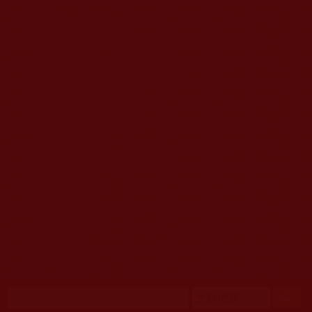
移至主內容
首頁
佛教文告通知 (370)
第三世多杰羌佛簡介與相關資訊 (423)
佛菩薩尊者高僧大德們 (421)
佛教各單位資訊與法會活動 (417)
佛教經藏法義論著 (776)
佛教法會聖蹟證量 (149)
佛教鑑師之道 (292)
佛教聞法點 (792)
佛教修行受用與知見 (3823)
菩提行德 (494)
理諦護法 (726)
文學藝術工巧 (691)
娑婆有溫情 (107)
科學眼 (110)
線上學院 (11)