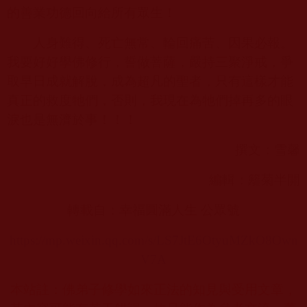
的善業功德回向給所有眾生！
人身難得、死亡無常、輪回痛苦、因果必報。
我要好好學佛修行，誓做菩薩，嚴持三聚淨戒，爭
取早日成就解脫，成為超凡的聖者，只有這樣才能
真正的救度牠們，否則，我現在為牠們掉再多的眼
淚也是無濟於事！！！
撰文：雪馨
編輯：籬菊半開
轉載自：幸福圓滿人生 公眾號
https://mp.weixin.qq.com/s/LS7JtE6OtyuMZkO8Own
V7A
本站註：佛弟子修學如來正法的知見與受用文章，