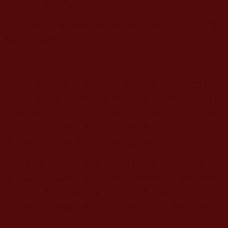
買了
500
塊錢的。”
“我昨天剛買的，村裡剛殺出來的，買了
300
塊
錢的，我還買了個豬頭。”
……
在我們農村老家，過了臘八就是年，人們就開
始備年貨並著急買肉。有些人，過一個年買上幾百
塊錢的豬肉，甚至有的人買一頭活豬，然後找人幫
忙殺了，當天晚上再熬一大鍋豬肉，叫上不錯的朋
友來家裡吃肉喝酒，似乎這就是年味。
村裡大街上有個地方，每到臘月就開始殺豬宰
羊。以前每當我走過那個地方的時候，一聽到豬的
慘叫聲，我就不敢睜眼，我害怕看見豬臨死時候的
拼命掙扎和哀嚎，更害怕看到那些屠夫兇狠的樣
子。