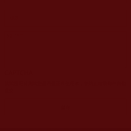
CAPTCHA
該問題用於測試您是否是正常使用者，並防止垃圾郵件自動
提交。