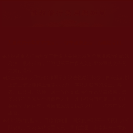
大量佛弟子恭聞羌佛法音，修學如來正法，而獲諸受用。
◆
本站遵奉依行南無第三世多杰羌佛與釋迦牟尼佛所說的教法
為無上根本指南，並遵照第三世多杰羌佛辦公室的文告努
力實行運作。
◆
除三段金釦大聖德能作開示所說法義錯誤較少，四段金釦以
上的巨聖德能作正確開示之外，本站所發布的法王、尊
者、仁波且、法師、居士等的文章均不作為法義依據，最
多只能作為知見行持參考之用，凡不符合南無第三世多杰
羌佛說法的內容，皆屬邪說邊見錯誤之理，一概不可依從
學習。
◆
本站網站的型式、目錄的編排、圖文的呈現等一切資料與相
關規劃，均為本站建置人員自我的意思，非南無第三世多