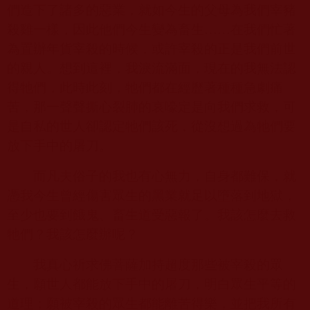
們造下了諸多的惡業，就如今生的父母為我們宰豬
殺雞一樣，因此他們今生變為畜生……在我們忙著
為置辦年貨宰殺的時候，或許宰殺的正是我們前世
的親人。想到這裡，我淚流滿面，現在的我無法認
得牠們，此時此刻，牠們都在經歷著種種急劇痛
苦，那一聲聲撕心裂肺的哀嚎定是向我們求救，可
是自私的世人卻認定牠們該死，從沒想過為牠們要
放下手中的屠刀。
而凡夫俗子的我也有心無力，自身都難保，就
憑我今生曾經傷害眾生的黑業就足以墮落到地獄，
至少也要到餓鬼、畜生道受惡報了。我該怎麼去救
牠們？我該怎麼辦呢？
我真心祈求佛菩薩加持超度那些被宰殺的眾
生，願世人都能放下手中的屠刀，明白眾生平等的
道理；願被宰殺的眾生都能離苦得樂，並把我所有