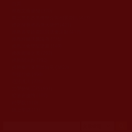
移至主內容
首頁
佛教文告通知 (370)
第三世多杰羌佛簡介與相關資訊 (423)
佛菩薩尊者高僧大德們 (421)
佛教各單位資訊與法會活動 (417)
佛教經藏法義論著 (776)
佛教法會聖蹟證量 (149)
佛教鑑師之道 (292)
佛教聞法點 (792)
佛教修行受用與知見 (3823)
菩提行德 (494)
理諦護法 (726)
文學藝術工巧 (691)
娑婆有溫情 (107)
科學眼 (110)
線上學院 (11)