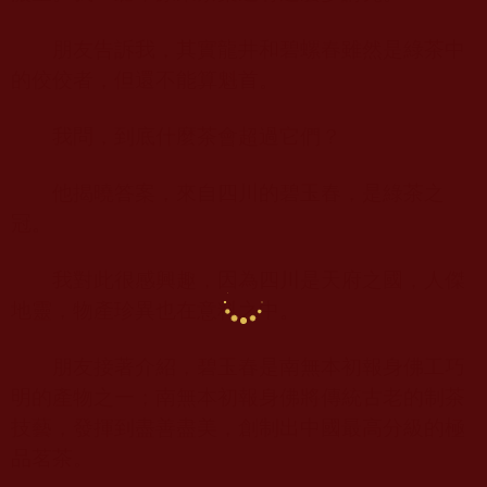
朋友告訴我，其實龍井和碧螺春雖然是綠茶中
的佼佼者，但還不能算魁首。
我問，到底什麼茶會超過它們？
他揭曉答案，來自四川的碧玉春，是綠茶之
冠。
我對此很感興趣，因為四川是天府之國，人傑
地靈，物產珍異也在意料之中。
朋友接著介紹，碧玉春是南無本初報身佛工巧
明的產物之一；南無本初報身佛將傳統古老的制茶
技藝，發揮到盡善盡美，創制出中國最高分級的極
品茗茶。