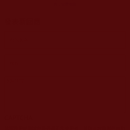
悔，定墮地獄
發表新回應
CAPTCHA
該問題用於測試您是否是正常使用者，並防止垃圾郵件自動