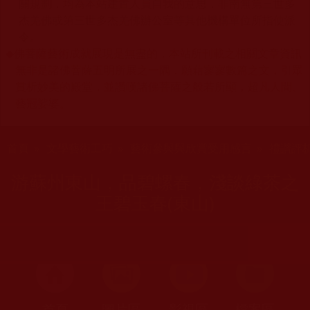
關規劃，均為本站建置人員自我的意思，非南無第三世多
杰羌佛或第三世多杰羌佛辦公室等其他機構單位所指使派
令。
◆
佛菩薩藝術成就展現是無盡的，本站所刊載之相關文章資訊
無非是諸佛菩薩五明所展之一隅，願藉寥寥數篇之文，引眾
賞析妙美的殿堂，並讚嘆諸佛菩薩之般若所顯，超凡人間、
藝冠娑婆。
您在這裡
首頁
»
文學藝術工巧
»
藝術參與與欣賞受用感言
»
禮讚評
游蘇州東山，品碧螺春，淺談綠茶之
王碧玉春(東山)
首頁
圖片區
影視區
檔案區