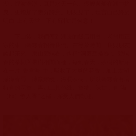
湖，煙波浩渺，真是水天一色。幾艘遊船在湖中搖
曳，更增加了幾分詩意。朋友見了，坦言自己終於
明白“上有天堂，下有蘇杭”是何意！
下山後，我們便到湖邊的飯店用餐，老闆用正
宗的東山碧螺春招待我們。在等菜時間，我與朋友
談起茶來。東山碧螺春，也稱“洞庭碧螺春”。碧螺
春的茶樹與果樹相間而種，每到春天，茶樹的新芽
在一片“香雪海”中，吸收了大量的花香，加上太湖
濛濛春雨，薄霧繚繞，滋潤茶樹，所以碧螺春有著
特有的花香，再加上其色綠、香糯、味甘，有“嚇
（
ha
）煞人香”之稱，深受人們歡迎。