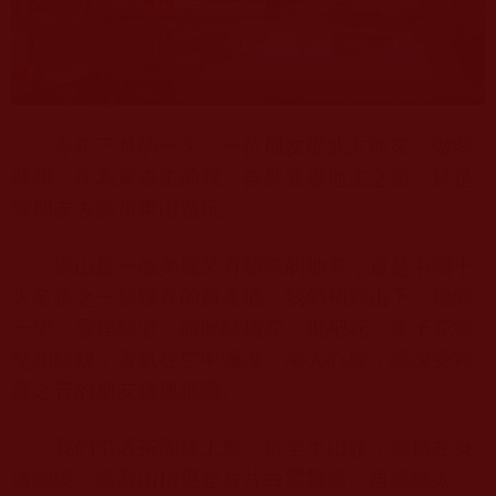
今年三月的一天，一位朋友從北方而來，做客
蘇州。作為東道主的我，自然要盡地主之誼，於是
帶朋友去蘇州東山遊玩。
東山是一個美麗又有韻味的地方，還是中國十
大名茶之一碧螺春的原產地。我們初到山下，抬頭
一望，雲煙飄渺，而此時梅花、枇杷花、李子花等
交相輝映，香氣在空中彌漫，沁人心脾，讓深受霧
霾之苦的朋友連連稱讚。
我們沿著茶園往上攀，待至半山腰，霧氣在身
邊圍繞，遙看山頂更是片片白雲飄過。再遠眺太