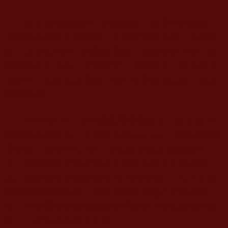
碧玉春風味獨特，品格高雅，是茶中的極品，
堪稱綠茶皇冠上的明珠！其外形緊結油亮，毫峰顯
露，呈碧玉色澤，內質集毫香、熟香型於一體，具
雞湯熟栗之清香，沉渾甘爽，濃郁持久，其湯色清
澈明亮，呈碧玉之潤綠，如一泓瑩麗之山泉，品之
回味無窮。
1989
年
6
月，在中國茗茶優選會上，碧玉春力
壓碧螺春和龍井，並獲超分級
101.5
分，成為中國茗
茶榜首。同年
8
月
23
日，碧玉春在北京召開鑒評
會，中國茶葉界專家學者及各界知名人士參加會
議，鑒評結果碧玉春被譽為“稀世珍品”，七十多家
新聞媒體爭相報導，北京電視臺還進行了現場直
播，中央電視臺新聞節目專門報導了碧玉春鑒評結
果——碧玉春為茶中之冠。