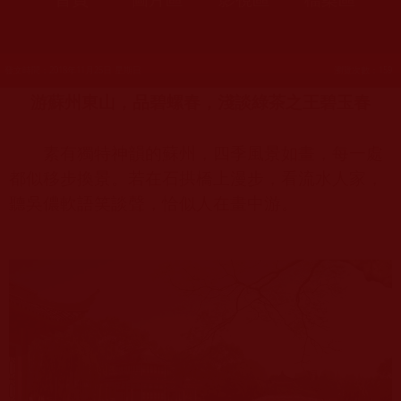
發文時間：2018年11月25日 星期日
瀏覽次數：159
游蘇州東山，品碧螺春，淺談綠茶之王碧玉春
素有獨特神韻的蘇州，四季風景如畫，每一處
都似移步換景。若在石拱橋上漫步，看流水人家，
聽吳儂軟語笑談聲，恰似人在畫中游。