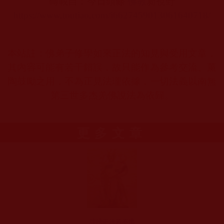
轉載自：今日頭條
佛教
新視野
https://www.toutiao.com/i6627459013061640718/
本站註：佛弟子修學如來正法的知見與受用文章，
其內容可能有若干錯誤，故只能作為參考交流、薰
陶鼓勵之用，不為正見法理依據，一切法義以南無
第三世多杰羌佛說法為依歸。
更多文章
誹謗正法若不懺