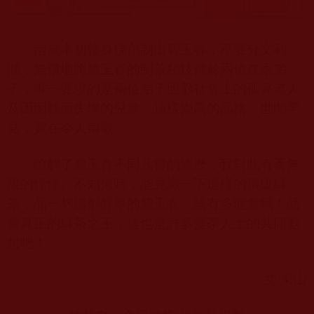
南無本初報身佛創制出碧玉春，不要分文利
潤，無償地將碧玉春的制茶秘技傳於兩位在家弟
子，唯一要求的是兩位弟子照顧社會上的孤寡老人
及因困難而失學的兒童。這樣崇高的品格，世間罕
見，實在令人崇敬。
瞭解了碧玉春不同凡響的經歷，我對此有著無
限的憧憬。不知何時，能見識一下這樣的頂級綠
茶，品一杯濃郁醇厚的碧玉春，該有多愜意啊！品
嘗真正的綠茶之王，這也是許多愛茶人士的共同遐
想吧！
文
/
東山