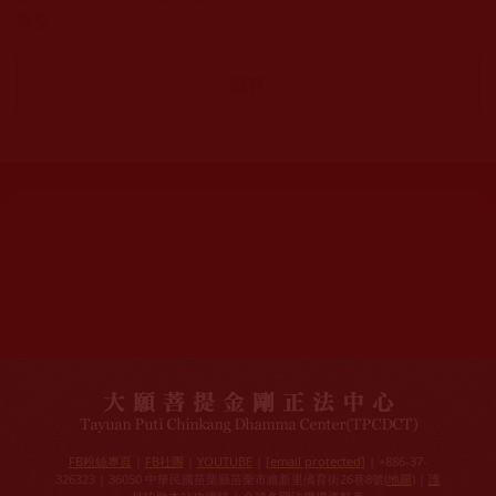
提交。
網站文章總數：
7195
網站圖片總數：
17881
網站影視總數：
1657
網站檔案總數：
1118
今日瀏覽人次：
1228
總瀏覽人次：
3096026
今日瀏覽文章數：
971
總瀏覽文章數：
2356827
今日瀏覽影視數：
48
總瀏覽影視數：
91029
FB粉絲專頁
|
FB社團
|
YOUTUBE
|
[email protected]
| +886-37-
326323 | 36050 中華民國苗栗縣苗栗市維新里僑育街26巷8號(
地圖
) |
護