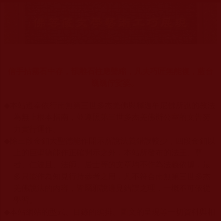
信手拈霧石中存，韻雕石柱應聲縮，凡夫巧匠無能複，藍台
巍巍佇娑婆。
◆
本站遵奉依行南無第三世多杰羌佛與釋迦牟尼佛所說的教法
為無上根本指南，並遵照第三世多杰羌佛辦公室的文告努
力實行運作。
◆
除三段金釦大聖德能作開示所說法義錯誤較少，四段金釦以
上的巨聖德能作正確開示之外，本站所發布的法王、尊
者、仁波且、法師、居士等的文章均不作為法義依據，最
多只能作為知見行持參考之用，凡不符合南無第三世多杰
羌佛說法的內容，皆屬邪說邊見錯誤之理，一概不可依從
學習。
◆
本站網站的型式、目錄的編排、圖文的呈現等一切資料與相