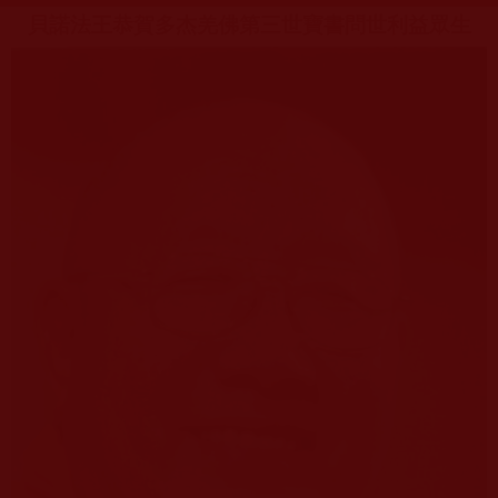
貝諾法王恭賀多杰羌佛第三世寶書問世利益眾生