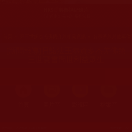
HKS香港衛視紀錄片
《走近南無羌佛》系列節目
您在這裡
首頁
»
第三世多杰羌佛簡介與相關資訊
»
各宗派與其他單位
[新聞報導]貝諾法王恭賀多杰羌佛第
三世寶書問世利益眾生
首頁
圖片區
影視區
檔案區
發文時間：2023年06月24日 星期六
瀏覽次數：252