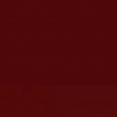
上的巨聖德能作正確開示之外，本站所發布的法王、尊
者、仁波且、法師、居士等的文章均不作為法義依據，最
多只能作為知見行持參考之用，凡不符合南無第三世多杰
羌佛說法的內容，皆屬邪說邊見錯誤之理，一概不可依從
學習。
◆
本站網站的型式、目錄的編排、圖文的呈現等一切資料與相
關規劃，均為本站建置人員自我的意思，非南無第三世多
杰羌佛或第三世多杰羌佛辦公室等其他機構單位所指使派
令。
◆
南無第三世多杰羌佛圓展無量智境，體顯五明圓滿無上，本
站所刊載之聖蹟、五明、事例無非是南無羌佛無量智慧海
中之一粟，願藉寥寥數篇之文，引眾入學，依止羌佛，修
學無上佛道。