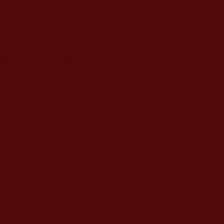
後來，仁波且又從多位偉大的上師、經師堪布
等那裏接承了多世自有的各種法要，包括：南卻傳
承大圓滿之掌中佛、八大黑嚕嘎、大寶伏藏、惹那
林巴伏藏（惹林）、大圓滿、大圓滿心要法及秘密
護法等等的教法，並依教修持，獲得成就。之後，
貝諾仁波且在塔唐地方和他的上師秋竹圖登卻吉達
瓦進行長期的閉關，從基礎的前行至最深奧的大圓
滿，還回了他無始的法性真如。近代甯瑪巴第二位
法王──頂果欽哲法王曾經公開說：「貝諾法王已經
是一位超越三昧耶的聖者。」有許多法王都說他是
肉身的佛。
在法王舉行的藥師佛法會上，彩虹自曼達供盤
中升起，且嘎巴拉（顱蓋杯）上甘露溢流。有一次
在舉行「瑪貢」的成就法會上，空行母的供養餅乾