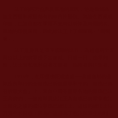
法王的慈悲也惠及當地的居民，他造橋鋪路，
設立西醫和藏醫都有的綜合性醫院。無論在西藏或
印度，仁波且都在季雨不來時以祈降及時雨聞名。
當地的印度居民，因此給法王上了個暱稱
~
「雨喇
嘛」。
法王是身具足清淨戒體的比丘，為超過兩千五
百位以上的僧眾授予出家戒。日復一日，由早到
晚，法王無私地利益著在世者、臨終者與往生者。
1993
年，在印度佛陀成道處──菩提迦耶的金
剛座所舉行的全甯瑪巴祈願世界和平的「甯瑪巴傳
召祈願大會」上，來自中國等世界各地的甯瑪巴法
王高僧們，一致推舉貝諾法王為甯瑪巴前輩掌教法
王報化之後的繼位寧瑪巴總法王。這樣的總法王位
乃實至名歸也！因為仁波且為了教法與眾生的利