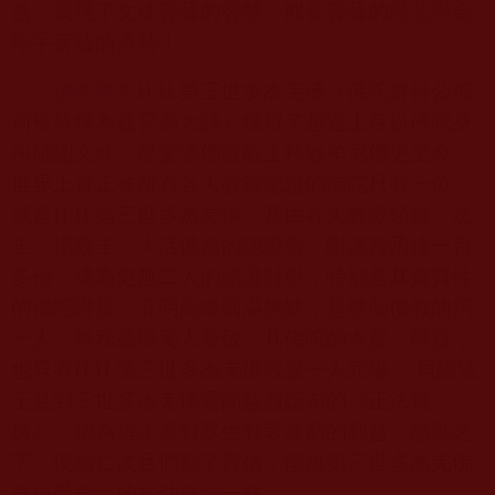
益，展現了文殊菩薩的智慧、觀音菩薩的慈悲與金
剛手菩薩的勇勢！
佛教教皇
H.H.
第三世多杰羌佛（佛陀身份公佈
前被尊稱為義雲高大師）獲得了超過上百份佛陀身
份確認文件，從娑婆佛教教主釋迦牟尼佛史至今，
世界上真正被所有各大教派認證的佛陀只有一位，
就是
H.H.
第三世多杰羌佛，其由各大教派領袖、法
王、攝政王、大活佛寫的認證書、附議賀函達一百
多份，成為史無二人的認證壯舉，特別是其實質性
的佛陀證量、五明高峰圓滿無缺，是整個佛教的第
一人，無私德境受人愛敬，其佛陀的本質、體質，
也只有
H.H.
第三世多杰羌佛教皇一人完備， 貝諾法
王見到三世多杰羌佛雲高益西諾布的《正法寶
典》，認為這本書對眾生有著無窮的利益，感動之
下，便給仁波且們寫了賀信，南無第三世多杰羌佛
身份受肯定的文件再添一件。