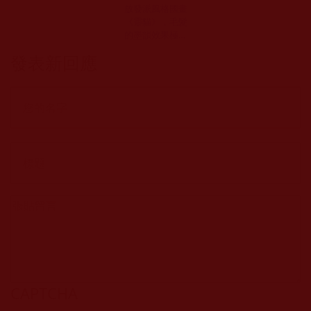
放發派風格國畫
《靈貓》，毛髮
的墨韻效果極其
獨特(小星)
發表新回應
CAPTCHA