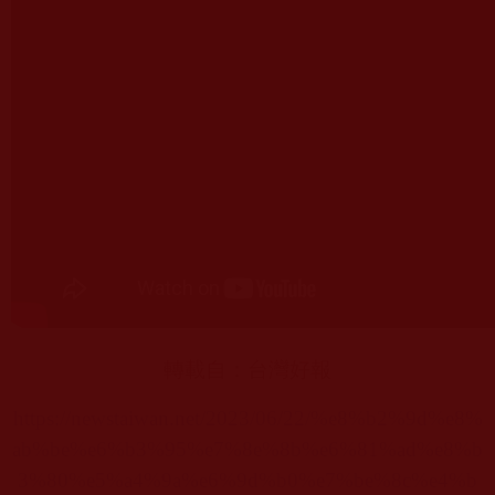
轉載自：台灣好報
https://newstaiwan.net/2023/06/22/%e8%b2%9d%e8%
ab%be%e6%b3%95%e7%8e%8b%e6%81%ad%e8%b
3%80%e5%a4%9a%e6%9d%b0%e7%be%8c%e4%b