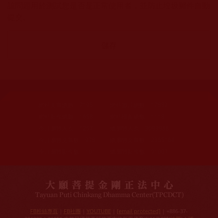
該問題用於測試您是否是正常使用者，並防止垃圾郵件自動
提交。
網站文章總數：
7195
網站圖片總數：
17882
網站影視總數：
1658
網站檔案總數：
1118
今日瀏覽人次：
1257
總瀏覽人次：
3093988
今日瀏覽文章數：
978
總瀏覽文章數：
2355166
今日瀏覽影視數：
101
總瀏覽影視數：
91007
FB粉絲專頁
|
FB社團
|
YOUTUBE
|
[email protected]
| +886-37-