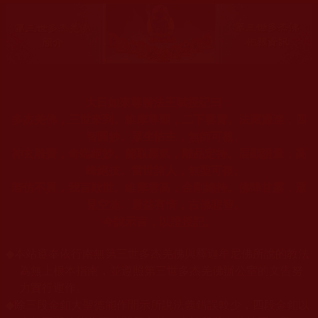
大日如來尊勝法王賦授記曰：
多杰羌佛，三世來到。維摩尊聖，二下雲霄。法藏通達，四
智圓妙。眾生怙主，無師可教。
神玄雕寶，奇端絕妙。能取霧氣，雕品定持。展顯證量，高
峰絕技。當世諸人，無聖可複。
若仿不異，我言欺世。維摩雲高，金剛總持。佛降甘露，眾
見空施。最益有情，古佛悲智。
今說示言，以證授記。
◆
本站遵奉依行南無第三世多杰羌佛與釋迦牟尼佛所說的教法
為無上根本指南，並遵照第三世多杰羌佛辦公室的文告努
力實行運作。
◆
除三段金釦大聖德能作開示所說法義錯誤較少，四段金釦以