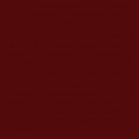
份舉行了史無前例的金瓶掣籤，從
120
支密封籤中
抽出一支，確認貝諾法王是金剛手菩薩的化身，而
此身份正是三世多杰羌佛提前就作出的認證。
於西元
1932
年（藏曆水猴年）十二月降生在東
藏康省（西康）一個稱為波沃的地方（古稱波密，
又稱波窩）。父親叫做蘇南久美，母親叫做宗吉。
此村落在寒冷乾燥的冬天是看不到花朵的，但是貝
諾法王誕生時，此地卻出奇地綻放芬芳的花朵。
五歲時，貝諾仁波且被迎至西康白玉祖寺，在
上一世秋竹仁波且圖滇卻吉達瓦和第十代法王──第
四世噶瑪古千仁波且噶瑪帖秋寧波的主持下，在其
前世的法王座上行坐床典禮，正式認證他為第二世
貝諾法王巴千都巴的轉世，及成為第十一代白玉傳
承法座持有者。