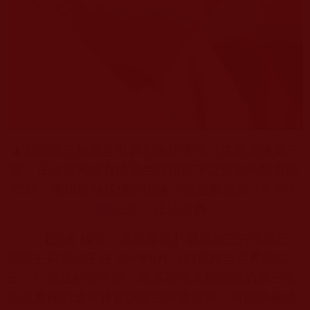
▲貝諾法王致函全世界仁波切表示《多杰羌佛第三
世》正法寶典使有情眾生獲得當下之樂和永離世間
苦難，獲得終極成佛的因緣（楊宜翻攝自
多杰羌
《
佛第三世
正法寶典）
》
【記者 楊宜／專題報導】世界第三任寧瑪巴
總教主貝諾法王在
200
年
8
月
11
日寫給全世界的法
王、仁波且的信中說：眾多高僧大德認證的第三世
多杰羌佛的成就將會讓眾生離苦得樂，獲得終極成