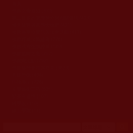
移至主內容
首頁
佛教文告通知 (370)
第三世多杰羌佛簡介與相關資訊 (423)
佛菩薩尊者高僧大德們 (421)
佛教各單位資訊與法會活動 (417)
佛教經藏法義論著 (776)
佛教法會聖蹟證量 (149)
佛教鑑師之道 (292)
佛教聞法點 (792)
佛教修行受用與知見 (3823)
菩提行德 (494)
理諦護法 (726)
文學藝術工巧 (691)
娑婆有溫情 (107)
科學眼 (110)
線上學院 (11)