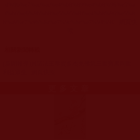
d%9b%e7%ac%ac%e4%b8%89%e4%b8%96%e5%a
f%b6%e6%9b%b8%e5%95%8f%e4%b8%96%e5%8
8%a9%e7%9b%8a%e7%9c%be%e7%94%9f/
|
網頁快
照
相關新聞轉載
[
新聞報導]
貝諾法王恭賀多杰羌佛第三世寶書問世
利益眾生
|
網頁快照
更多文章