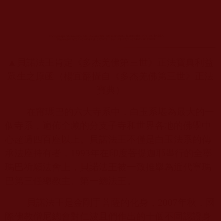
▲貝諾法王肯定《多杰羌佛第三世》正法寶典利益
眾生之原函（楊宜翻攝自《多杰羌佛第三世》正法
寶典）
在甯瑪巴的六大寺系中，白玉系堪為最大的一
個寺系，遍佈全藏的分支子寺和世界各地的佛學中
心超過四百座以上。貝諾法王不僅是白玉法系的傳
承法座持有者，
1993
年在印度菩提迦耶舉行的全寧
瑪巴祈願法會上，貝諾法王被一致推舉為近代寧瑪
巴第三任總教主、第一總法王。
貝諾法王是金剛手菩薩的化身，
2007
年秋，國
際佛教僧尼總會對仁波且們作出的十個不同認證身