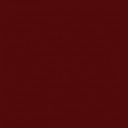
很明顯地顫動著。
很少地位如同貝諾法王的仁波且會經歷過貝諾
法王曾經歷過的艱苦。仁波且以其大悲大願以及源
源不絕的毅力，不為橫在眼前的任何困境、障礙所
擾，年復一年，不僅重建了白玉主寺和過去世中建
立的白玉佛學院，在印度創辦南卓林寺和雅久寧瑪
佛學院，漸次地修復傳承中各個亟待修復的子寺，
並且在包括臺灣、香港、澳門、大陸各地、新加
坡、馬來西亞、菲律賓、美國、加拿大等佛學中
心，近年足跡亦履及希臘、德國、法國等歐洲國
土。今日，在南印度的南卓林寺已成為世界上規模
最宏偉的藏傳佛寺之一，已有超過三千人的僧眾，
堪稱中國之外於全球最大的寧瑪寺院。仁波且不辭
辛勞地奔波於印度、喜瑪拉雅山區、東南亞和歐美
的土地上，為的就是將佛法傳佈至世界各地，讓所
有眾生都同受法益。