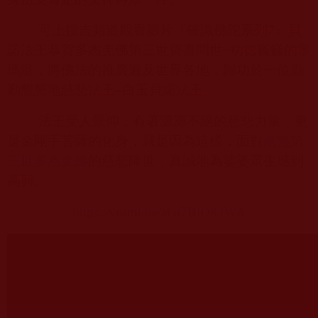
可上搜吉頻道觀看影片『確識佛陀系列
7
』貝
諾法王恭賀多杰羌佛第三世寶書問世
~
功德巍巍的寧
瑪派，將佛法的推廣遍及世界各地，歸功於一位勤
勤懇懇地慈悲法王–白玉貝諾法王。
法王受人景仰，有著源源不絕的慈悲力量，更
是金剛手菩薩的化身，就是因為這樣，面對
南無第
三世多杰羌佛
的慈悲降世，真誠地為娑婆眾生感到
高興。
https://youtu.be/aGi7BlD82WA