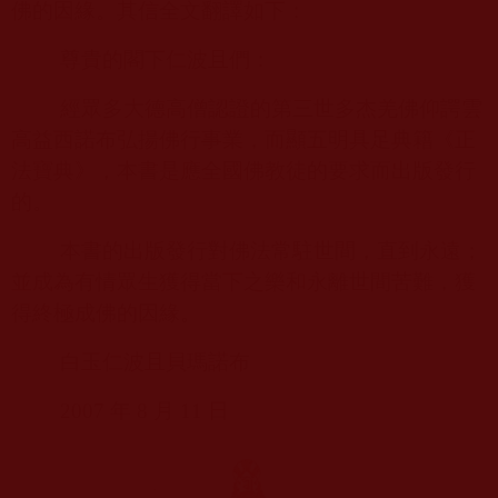
佛的因緣。其信全文翻譯如下：
尊貴的閣下仁波且們：
經眾多大德高僧認證的第三世多杰羌佛仰諤雲
高益西諾布弘揚佛行事業，而顯五明具足典籍《正
法寶典》，本書是應全國佛教徒的要求而出版發行
的。
本書的出版發行對佛法常駐世間，直到永遠；
並成為有情眾生獲得當下之樂和永離世間苦難，獲
得終極成佛的因緣。
白玉仁波且貝瑪諾布
2007
年
8
月
11
日