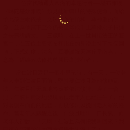
一位當代精通大圓滿的卓越行者──堪布雅嘎
（噶陀堪欽雅嘎）預見此新轉世的特殊使命，而給
予此孩童皈依戒、文殊菩薩灌頂和一尊神聖的佛
像，並為他寫下至今仍被全球成千上萬佛弟子持誦
之長壽祈請文。十三歲時，在上一世貝諾法王的寢
宮中，在五位主要堪布和比丘的見證主持下接受圓
頂，正式剃度，法名「豆雅謝祝天津丘雷南嘉」，
意為「經續教法修持尊勝最高持有者」。
當仁波且還是一個小男孩時，有一天，一位老
年人走到仁波且面前，堅持要仁波且為他修頗瓦
法。仁波且很天真地答應並依法修持。過了一會
兒，仁波且驚訝地發現這位老年人已經往生了。他
對著躺在面前的屍體，再度修法以挽回老人家的性
命。當老年人蘇醒之後，仁波且吐出一口長氣。而
老年人卻說：「天啊！仁波且為何把我叫回來？我
已經在阿彌陀佛的西方極樂世界淨土了！」