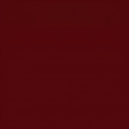
大量佛弟子恭聞羌佛法音，修學如來正法，而獲諸受用。
◆
本站遵奉依行南無第三世多杰羌佛與釋迦牟尼佛所說的教法
為無上根本指南，並遵照第三世多杰羌佛辦公室的文告努
力實行運作。
◆
除三段金釦大聖德能作開示所說法義錯誤較少，四段金釦以
上的巨聖德能作正確開示之外，本站所發布的法王、尊
者、仁波且、法師、居士等的文章均不作為法義依據，最
多只能作為知見行持參考之用，凡不符合南無第三世多杰
羌佛說法的內容，皆屬邪說邊見錯誤之理，一概不可依從
學習。
◆
本站網站的型式、目錄的編排、圖文的呈現等一切資料與相
關規劃，均為本站建置人員自我的意思，非南無第三世多