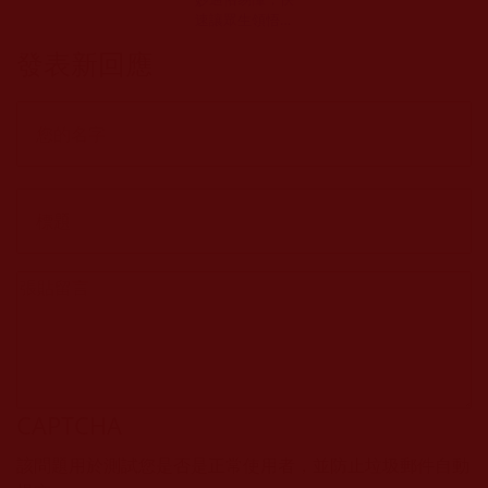
速讓眾生領悟佛
法的真諦？(如行
發表新回應
愧者)
CAPTCHA
該問題用於測試您是否是正常使用者，並防止垃圾郵件自動