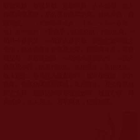
財物耗減，眷屬分離，賢聖呵責，人不信用，他人
作罪橫罹其殃，是名現在惡業之果。捨此身已，當
墮地獄。
」《梵網菩薩戒經》【第二十不行放救
戒】其中提到：“
若佛子，以慈心故，行放生業。一
切男子是我父，一切女人是我母，我生生無不從之
受生，故六道眾生皆是我父母。而殺而食者，即殺
我父母，亦殺我故身。一切地水是我先身，一切火
風是我本體，故常行放生。生生受生，常住之法。
教人放生。若見世人殺畜生時，應方便救護，解其
苦難。常教化講說菩薩戒，救度眾生。若父母兄弟
死亡之日，應請法師講菩薩戒經律，福資亡者，得
見諸佛，生人天上。若不爾者，犯輕垢罪。
”