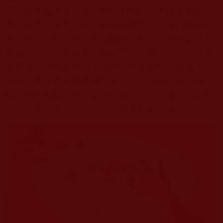
一旦墮入畜生道，要經歷數千劫以上才能各依業力
脫出惡道，又畜生被宰殺時的痛苦，要等到牠的最
後一塊肉被食盡時，方能解除，因此放生時必須為
其授三皈依，並為其念佛持咒，承佛、法、僧三寶
及佛號咒語的加持力，使其今生報盡時不再淪入三
惡道，並使其親聞佛號咒音，於八識田中植下道
種，他日因緣成熟，必能值遇佛法學佛修行，永斷
六道生死輪迴，此是放生中最重要的意義。