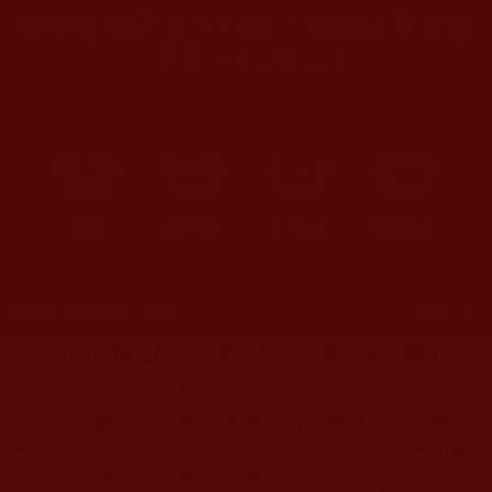
你知道佛定放生日嗎？你明白爲何放
生嗎？(江如云)
首頁
圖片區
影視區
檔案區
發文時間：2023年10月15日 星期日
瀏覽次數：615
你知道佛定放生日嗎？你明白爲何放生嗎？
《大智度論》釋初品中戒相義第二十二之一
云：「
諸餘罪中，殺罪最重；諸功德中，不殺第
一。
」《優婆塞戒經》受戒品第十四云：「
一切眾
生因殺生故，現在獲得惡色、惡力、惡名、短命、