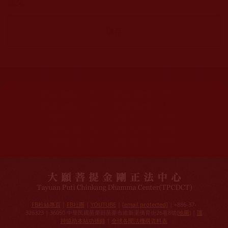
提交。
網站文章總數：
7194
網站圖片總數：
17881
網站影視總數：
1658
網站檔案總數：
1118
今日瀏覽人次：
718
總瀏覽人次：
3091298
今日瀏覽文章數：
544
總瀏覽文章數：
2353046
今日瀏覽影視數：
25
總瀏覽影視數：
90839
FB粉絲專頁
|
FB社團
|
YOUTUBE
|
[email protected]
| +886-37-
326323 | 36050 中華民國苗栗縣苗栗市維新里僑育街26巷8號(
地圖
) |
護
持協助本站功德錄
|
全球各聞法機構資料表