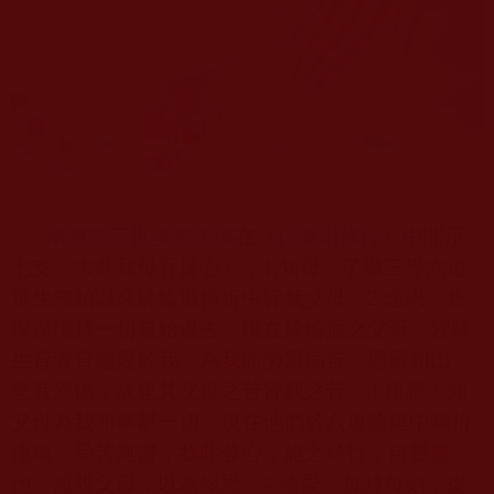
南無第三世多杰羌佛
在《
什麼叫修行
》中開示
七支「大悲我母菩提心」：
1.
知母：了徹三界六道
眾生無始以來於輪迴轉折中皆我父母。
2.
念恩：應
深深憶持一切無始過去、現在於輪迴之父母，皆曾
生育養育體愛於我，為我而勞累病苦，恩重如山，
念其恩德，故思其父母之苦皆我之苦。
3.
報恩：知
父母為我而奉獻一切，現在他們於六道輪迴中轉折
流離，受苦無盡，我此發心，施之於行，自覺覺
他，渡脫父母，以為報恩。
4.
慈愛：每時每刻，從