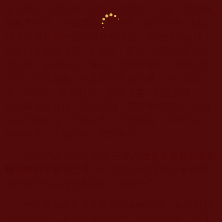
於三業之行所生發，慈愛一切眾生、父母，長壽無
病富貴吉祥，終生喜樂。
5.
慈悲：於三時中，願請
諸佛菩薩加持一切父母脫離諸苦，得遇佛法修持，
脫離輪迴解脫諸苦。
6.
捨貪：所做一切利益眾生父
母之事，無掛於心，養成三業無著善行，故成天然
自行，本質為善，並非刻意所為行善，做了即忘
了。
7.
斷執：於行持中，所修諸善，利益父母，一
切法義應無所住，斷掉我執，空明覺相輕安，於修
法中不執於法，不除妄念，不求於真，不來不去，
樂明無念，平如靜水，當體即空。
當我們徹底明白體認“
三界六道眾生無始以來於
輪迴轉折中皆我父母
”時，放生的道理便清澈易明，
進行放生也就是理所當然、責無旁貸！
放生過程中最重要且不可省略的是，為所有放
生的物命行三皈依及念佛持咒。經典中記載，眾生