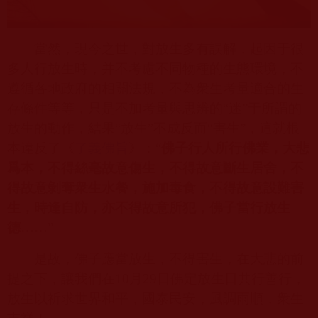
當然，現今之世，對放生多有誤解，起因于很
多人行放生時，并不考慮不同物種的生態環境，不
遵循各地政府的相關法規，不為衆生考量適合的生
存條件等等，只是不加考量與思辨的“迷”于所謂的
放生的動作，結果“放生”不成反而“害生”，這就根
本違反了《
了義佛旨
》：“
佛子行人所行佛業，大悲
爲本，不得絲毫故意傷生，不得故意斷生居舍，不
得故意剝奪衆生水餐，施加毒食，不得故意設難害
生，時逢自防，亦不得故意所犯，佛子當行放生
德
……
”
是故，佛子應當放生，不得害生，在大悲的前
提之下，讓我們在
10
月
29
日佛定放生日共行善行，
放生以祈求世界和平，國泰民安，風調雨順，衆生