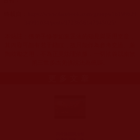
吉祥！
轉載自：
https://www.facebook.com/groups/16198629
34991034/posts/3723656147945025/
本站註：佛弟子修學如來正法的知見與受用文章，
其內容可能有若干錯誤，故只能作為參考交流、薰
陶鼓勵之用，不為正見法理依據，一切法義以南無
第三世多杰羌佛說法為依歸。
更多文章
當今誰能講法精
妙通俗易懂，快