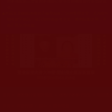
杰羌佛或第三世多杰羌佛辦公室等其他機構單位所指使派
令。
◆
本區大量轉載諸佛弟子修學如來正法的受用文章，其內容可
能有若干錯誤，故只能作為參考交流、薰陶鼓勵之用，不
為正見法理依據。
聖僧寂後肉身大神變 開創佛史圓寂新篇章
印證解脫法源就在羌佛處
您在這裡
首頁
»
佛教修行受用與知見
»
佛教行者修行知見
»
戒殺護
您在這裡
首頁
»
菩提行德
»
護生
»
護生知見