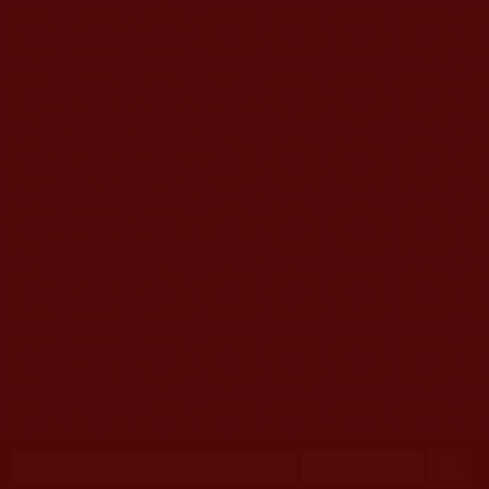
移至主內容
首頁
佛教文告通知 (370)
第三世多杰羌佛簡介與相關資訊 (423)
佛菩薩尊者高僧大德們 (421)
佛教各單位資訊與法會活動 (417)
佛教經藏法義論著 (776)
佛教法會聖蹟證量 (149)
佛教鑑師之道 (292)
佛教聞法點 (792)
佛教修行受用與知見 (3823)
菩提行德 (494)
理諦護法 (726)
文學藝術工巧 (691)
娑婆有溫情 (107)
科學眼 (110)
線上學院 (11)