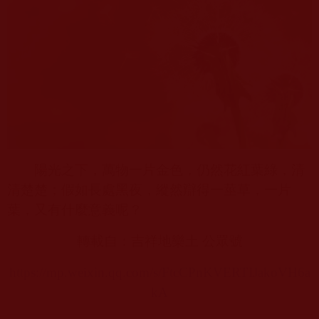
陽光之下，萬物一片金色，仍然花紅葉綠，清
清楚楚；假如長處黑夜，縱然辯得一莖草，一片
葉，又有什麼意義呢？
轉載自：吉祥地樂土 公眾號
https://mp.weixin.qq.com/s/FtcCPnKVERTIJakoVH6a
kA