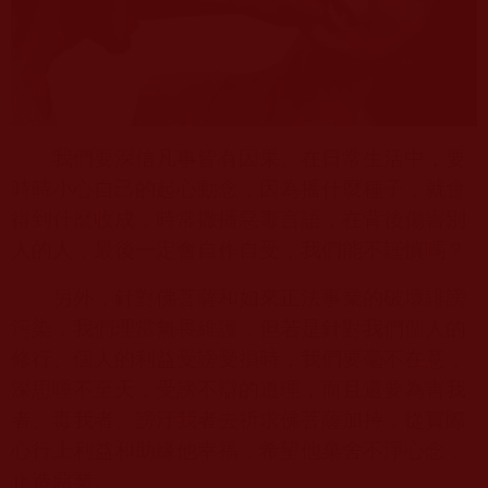
我們要深信凡事皆有因果。在日常生活中，要
時時小心自己的起心動念，因為播什麼種子，就會
得到什麼收成，時常撒播惡毒言語，在背後傷害別
人的人，最後一定會自作自受，我們能不謹慎嗎？
另外，針對佛菩薩和如來正法事業的破壞誹謗
污染，我們理當無畏維護，但若是針對我們個人的
修行、個人的利益受謗受損時，我們要毫不在意，
深思唾不至天，受謗不辯的道理，而且還要為害我
者、毒我者、謗汙我者去祈求佛菩薩加持，從實際
心行上利益和助緣他幸福，希望他棄舍不淨心念，
止造惡業。