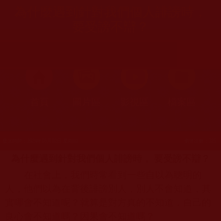
為什麼遇到針對我們個人誹謗時，
要受謗不辯？
首頁
圖片區
影視區
檔案區
發文時間：2024年05月02日 星期四
瀏覽次數：325
為什麼遇到針對我們個人誹謗時， 要受謗不辯？
在社會上，我們時常看到一些自以為聰明的
人，他們以為在背後誹謗別人，別人不會知道，其
實哪會不知道呢？就算是對方真的不知道，自己的
良心會不知道嗎？因果會不知道嗎？