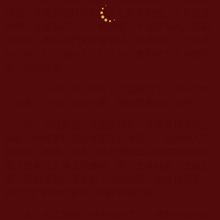
現前，皆因都是我無始造下之黑業因種，今為償還
報應，是還我自己欠下的謗債，不是謗我的人造成
的禍根。所以我們常常會發現，信者恒信，不信者
恒不信。對不信的人，辯一句，會招來百千句的不
信。越辯越黑。
三、不辯自消。有些人說完就完了，他自己也
不當真。一個巴掌拍不響，覺得無趣自然消停。
四、不辯有益。凡傷謗我者，皆是助我成道之
緣起，此時鑒析菩提道果是忍辱第一，如果他人對
我無謗、無嗔、無害，我怎麼練出忍辱性體無生證
量？罪業凡夫被人說幾句，實在大有好處，大有必
要。比如虛名大過實德，預埋禍端，此時就需要一
些“謗毀”來沖抵虛名，清醒和檢討自己。
五、與己無關。很多情況下，人們需要找一個