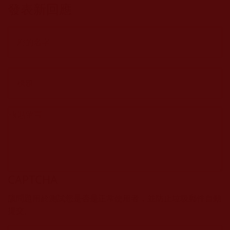
發表新回應
CAPTCHA
該問題用於測試您是否是正常使用者，並防止垃圾郵件自動
提交。