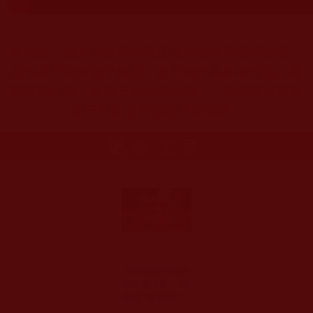
本站註：佛弟子修學如來正法的知見與受用文章，
其內容可能有若干錯誤，故只能作為參考交流、薰
陶鼓勵之用，不為正見法理依據，一切法義以南無
第三世多杰羌佛說法為依歸。
更多文章
陪考隊伍中出現
的奇葩現象：“穿
旗袍”“舉葵花”“提
粽子”(葵心)