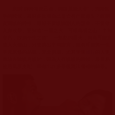
所謂“靜時常思己過，閒談莫論人非”，清閒無
事的時候，最好多反省自己是否有什麼過失？跟朋
友閒談的時候，最好不要談論別人的是非，不要做
人身攻擊。要知道“一星之火，可燒萬頃之山；半句
非言，誤損平生之德”，一點點的星火，就有可能造
成大火燒山，只要講出半句謗言，就有可能將一生
辛苦所修的品德，完全損壞。尤其學佛
修行
的人更
應該去除嗔恚嫉妒，因為人在嗔嫉的時候，最容易
被怒氣所支配，而做出許多事後無法彌補的錯事。