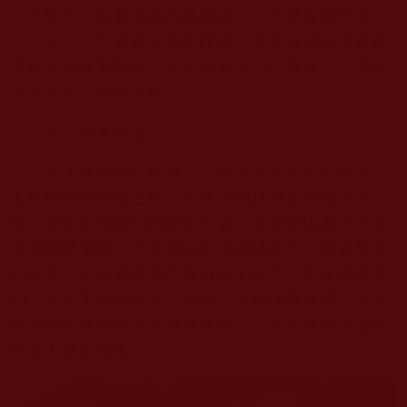
人作靶子，以發表自己的聲音。一方拼命抬升某
人，另一方也就必定拼命踹踏。其實這些好壞說辭
與被說者毫無關係，被說者要是自己捲進去，必成
風暴之眼，自找苦吃。
六、因果知道。
凡夫世界的任何染汙，都是眾生受業力所遷，
產生的無明愚癡之暗，而佛法的真諦如同旭日光
耀，慧照生死輪回的黑暗長途。當我們因業力之風
而遍體鱗傷時，只要持以正見繼續前行，那些受傷
的地方一定會變成我們最強壯的地方，也會成為我
們心底最柔軟的地方，因為它也將提醒我們，要如
何學習南無觀世音菩薩那樣慈悲，並智慧地去避免
對他人施以傷害。