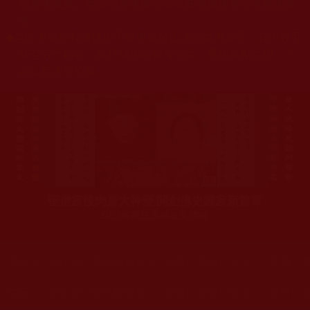
杰羌佛或第三世多杰羌佛辦公室等其他機構單位所指使派
令。
◆
本區大量轉載諸佛弟子修學如來正法的受用文章，其內容可
能有若干錯誤，故只能作為參考交流、薰陶鼓勵之用，不
為正見法理依據。
聖僧寂後肉身大神變 開創佛史圓寂新篇章
印證解脫法源就在羌佛處
您在這裡
首頁
»
佛教修行受用與知見
»
佛教行者修行知見
»
忍辱、
您在這裡
首頁
»
佛教修行受用與知見
»
佛教行者修行知見
»
修好口