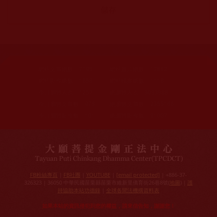
網站文章總數：
7195
網站圖片總數：
17882
網站影視總數：
1658
網站檔案總數：
1118
今日瀏覽人次：
1257
總瀏覽人次：
3093988
今日瀏覽文章數：
978
總瀏覽文章數：
2355166
今日瀏覽影視數：
101
總瀏覽影視數：
91007
FB粉絲專頁
|
FB社團
|
YOUTUBE
|
[email protected]
| +886-37-
326323 | 36050 中華民國苗栗縣苗栗市維新里僑育街26巷8號(
地圖
) |
護
持協助本站功德錄
|
全球各聞法機構資料表
如果本站的資訊侵犯到您的權益，請來信告知，謝謝您！