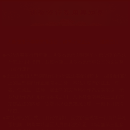
大量佛弟子恭聞羌佛法音，修學如來正法，而獲諸受用。
◆
本站遵奉依行南無第三世多杰羌佛與釋迦牟尼佛所說的教法
為無上根本指南，並遵照第三世多杰羌佛辦公室的文告努
力實行運作。
◆
除三段金釦大聖德能作開示所說法義錯誤較少，四段金釦以
上的巨聖德能作正確開示之外，本站所發布的法王、尊
者、仁波且、法師、居士等的文章均不作為法義依據，最
多只能作為知見行持參考之用，凡不符合南無第三世多杰
羌佛說法的內容，皆屬邪說邊見錯誤之理，一概不可依從
學習。
◆
本站網站的型式、目錄的編排、圖文的呈現等一切資料與相
關規劃，均為本站建置人員自我的意思，非南無第三世多