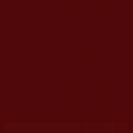
移至主內容
首頁
佛教文告通知 (370)
第三世多杰羌佛簡介與相關資訊 (423)
佛菩薩尊者高僧大德們 (421)
佛教各單位資訊與法會活動 (417)
佛教經藏法義論著 (776)
佛教法會聖蹟證量 (149)
佛教鑑師之道 (292)
佛教聞法點 (792)
佛教修行受用與知見 (3823)
菩提行德 (494)
理諦護法 (726)
文學藝術工巧 (691)
娑婆有溫情 (107)
科學眼 (110)
線上學院 (11)