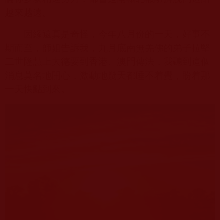
越來越遠。
因緣還真是奇怪，今年八月份的一天，好事不
期而至，師姐告訴我，九月底南無羌佛的弟子拉堅
二世隆慧上大德要到香港、澳門傳法，我聽到這個
消息莫名地開心，激動地幾天都睡不着覺，盼着那
一天快點到來。