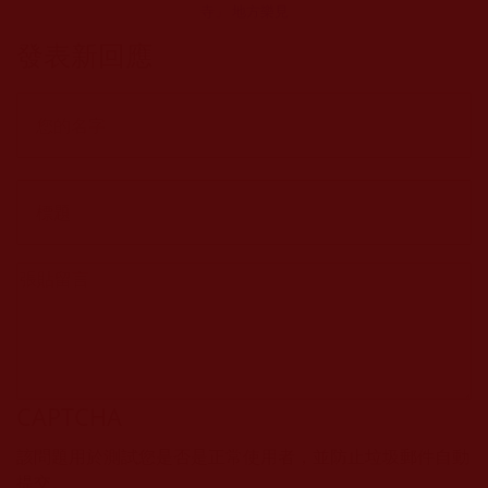
寺」 地方樂見
發表新回應
CAPTCHA
該問題用於測試您是否是正常使用者，並防止垃圾郵件自動
提交。