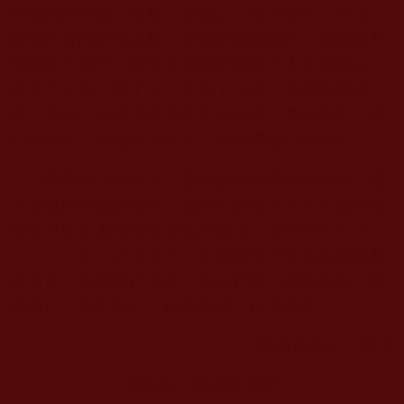
門期間的住宿、素餐、並統計上報了皈依、求法、
參加法會的所有資料，使我們輕輕鬆松，順順利利
地飛到了澳門，非常幸運的拜見到了上大德師父，
皈依了三寶，學了法，參加了法會，讓我收穫滿
滿。看到上大德不遠萬里來到這裡，為利眾生，滿
心的感恩，這也更加堅定了我學佛修行的決心。
佛陀的法音就是一盞照破無明黑暗的明燈，指
引着我們前進的道路。我決心更進一步深入修學南
無第三世多杰羌佛所說至高佛法《
極聖解脫大手
印
》、《
藉心經說真諦
》及南無第三世多杰羌佛所
說法音，依教奉行而修，依法行持，諸惡莫作，眾
善奉行，發菩提心，自利利他，自覺覺他！
慚愧佛弟子：無名
轉載自：華藏學佛苑