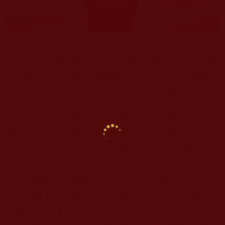
通過恭聞法音，我懂得唸誦佛號不僅要一心不
亂， 還要嚴持戒律。如果不懂得如何
修行
，即便把
嘴巴唸破也是枉然，我對學佛的概念有了重新的認
知。
學佛
不是天天唸幾萬遍佛號，也不是讀多少遍
佛經，而是要學真正的佛法，從修行入手，嚴持戒
律，孝敬父母，善良慈悲大眾，從自身做起，做一
個愛祖國、愛人民、無私奉獻於他人，使人人都成
為善良誠實的好人。要息滅貪嗔癡，勤修戒定
慧……
佛陀的法音如甘露滋潤着我的心田，糾正了我
之前的很多不正知見！讓我真正體會到了，學佛修
行必須要了義，否則知見不正，行持就會偏差。不
論你多麼精進努力，都會是南轅北轍離解脫的道路