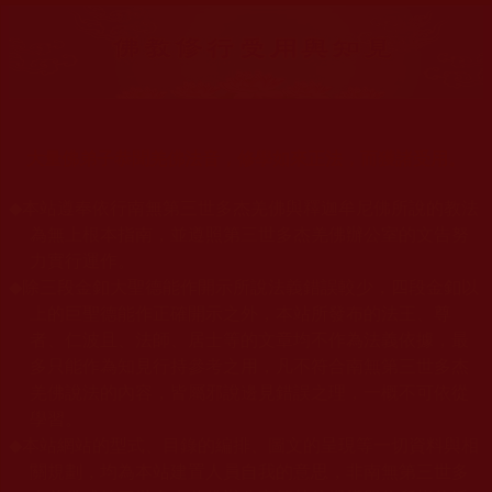
大量佛弟子恭聞羌佛法音，修學如來正法，而獲諸受用。
◆
本站遵奉依行南無第三世多杰羌佛與釋迦牟尼佛所說的教法
為無上根本指南，並遵照第三世多杰羌佛辦公室的文告努
力實行運作。
◆
除三段金釦大聖德能作開示所說法義錯誤較少，四段金釦以
上的巨聖德能作正確開示之外，本站所發布的法王、尊
者、仁波且、法師、居士等的文章均不作為法義依據，最
多只能作為知見行持參考之用，凡不符合南無第三世多杰
羌佛說法的內容，皆屬邪說邊見錯誤之理，一概不可依從
學習。
◆
本站網站的型式、目錄的編排、圖文的呈現等一切資料與相
關規劃，均為本站建置人員自我的意思，非南無第三世多