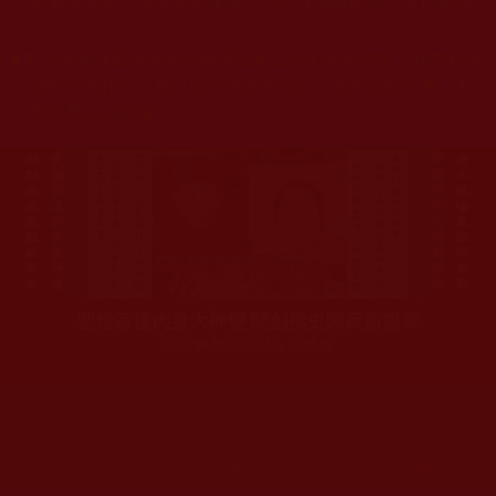
杰羌佛或第三世多杰羌佛辦公室等其他機構單位所指使派
令。
◆
本區大量轉載諸佛弟子修學如來正法的受用文章，其內容可
能有若干錯誤，故只能作為參考交流、薰陶鼓勵之用，不
為正見法理依據。
聖僧寂後肉身大神變 開創佛史圓寂新篇章
印證解脫法源就在羌佛處
您在這裡
首頁
»
佛教修行受用與知見
»
學佛聞法受用心得
»
知見心
您在這裡
首頁
»
佛教聞法點
»
佛教修行分享
»
學佛聞法受用心得