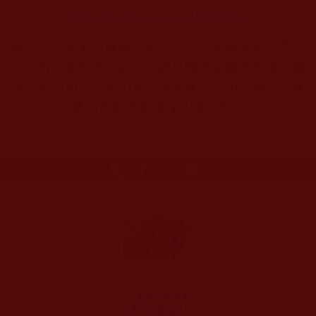
http://xuefoyuan.org/4435.html
本站註：佛弟子修學如來正法的知見與受用文章，
其內容可能有若干錯誤，故只能作為參考交流、薰
陶鼓勵之用，不為正見法理依據，一切法義以南無
第三世多杰羌佛說法為依歸。
更多文章
〈北部〉苗市要
蓋「台版東大