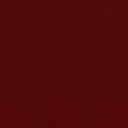
大，當我把這些感受與師姐交流時，師姐告訴我要
恭聞南無第三世多杰羌佛的
法音
，聽懂法義，一步
一個腳印地去做，還要拜真正的聖德為師，我非常
相信師姐說的話，我願意按照她的建議和要求去
做。
我在師姐家的莊嚴壇城恭聞南無第三世多杰羌
佛親說法音，淚流滿面，法喜充滿，終於找到了，
這才是真正的佛法！