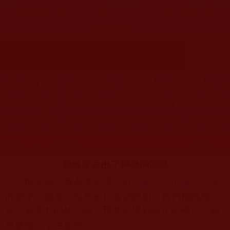
華藏學佛苑-我終於走出了學佛的誤
區(無名)
首頁
圖片區
影視區
檔案區
發文時間：2024年12月06日 星期五
瀏覽次數：190
我終於走出了學佛的誤區
龍年初，我有幸認識一位
南無第三世多杰羌佛
的弟子，她是一位在家仁波切師姐，我們相識相
知，有着共同的心願，那就是學到真正的佛法，福
慧雙修，了生脫死。