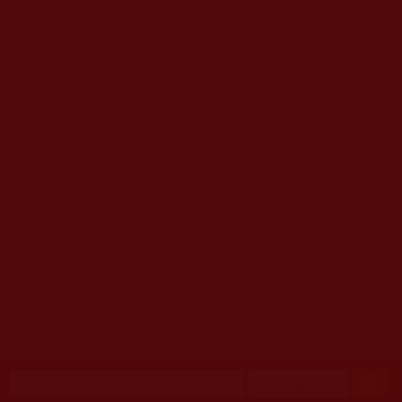
移至主內容
首頁
佛教文告通知 (370)
第三世多杰羌佛簡介與相關資訊 (423)
佛菩薩尊者高僧大德們 (421)
佛教各單位資訊與法會活動 (417)
佛教經藏法義論著 (776)
佛教法會聖蹟證量 (149)
佛教鑑師之道 (292)
佛教聞法點 (792)
佛教修行受用與知見 (3823)
菩提行德 (494)
理諦護法 (726)
文學藝術工巧 (691)
娑婆有溫情 (107)
科學眼 (110)
線上學院 (11)