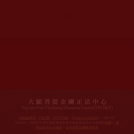
網站文章總數：
7194
網站圖片總數：
17881
網站影視總數：
1658
網站檔案總數：
1118
今日瀏覽人次：
718
總瀏覽人次：
3091298
今日瀏覽文章數：
544
總瀏覽文章數：
2353046
今日瀏覽影視數：
25
總瀏覽影視數：
90839
FB粉絲專頁
|
FB社團
|
YOUTUBE
|
[email protected]
| +886-37-
326323 | 36050 中華民國苗栗縣苗栗市維新里僑育街26巷8號(
地圖
) |
護
持協助本站功德錄
|
全球各聞法機構資料表