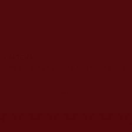
CAPTCHA
該問題用於測試您是否是正常使用者，並防止垃圾郵件自動
提交。
網站文章總數：
7196
網站圖片總數：
17884