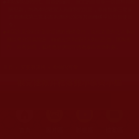
本站網站的型式、目錄的編排、圖文的呈現等一切資料與相
◆
關規劃，均為本站建置人員自我的意思，非南無第三世多
杰羌佛或第三世多杰羌佛辦公室等其他機構單位所指使派
令。
本區大量視頻文章非從佛教機構發行，視頻文章內之人事物
◆
難以考究真偽始末，轉載立意為讓行人對比己他，薰陶善
行，從善如流，最終應以佛陀行持為最高依傍對象。
您在這裡
首頁
»
娑婆有溫情
»
動物間有愛
猴兒拯救井裡落難小猴與小貓
首頁
圖片區
影視區
檔案區