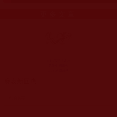
更多文章
H.H.第三世多杰
羌佛中國畫作
品：墨韻超然
發表新回應