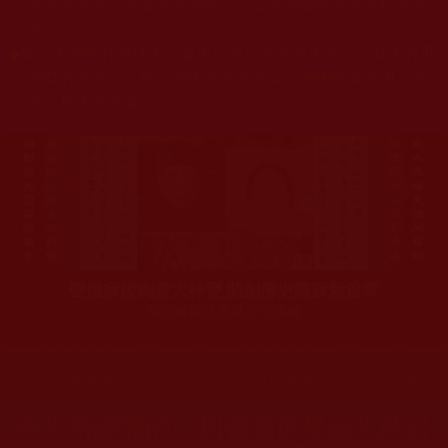
杰羌佛或第三世多杰羌佛辦公室等其他機構單位所指使派
令。
◆
本區大量轉載諸佛弟子修學如來正法的受用文章，其內容可
能有若干錯誤，故只能作為參考交流、薰陶鼓勵之用，不
為正見法理依據。
聖僧寂後肉身大神變 開創佛史圓寂新篇章
印證解脫法源就在羌佛處
您在這裡
首頁
»
佛教修行受用與知見
»
佛教行者修行知見
»
因緣、
今生所經歷的一切都是因果緣生的必