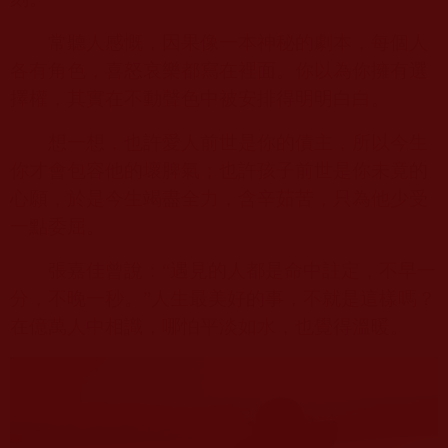
常聽人感慨，因果像一本神秘的劇本，每個人
各有角色，喜怒哀樂都寫在裡面。你以為你擁有選
擇權，其實在不動聲色中被安排得明明白白。
想一想，也許愛人前世是你的債主，所以今生
你才會包容他的壞脾氣；也許孩子前世是你未竟的
心願，於是今生竭盡全力，含辛茹苦，只為他少受
一點委屈。
張嘉佳曾說：“遇見的人都是命中註定，不早一
分，不晚一秒。”人生最美好的事，不就是這樣嗎？
在億萬人中相識，哪怕平淡如水，也覺得溫暖。