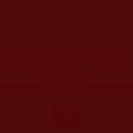
菩提籽
轉載自：福智人生 公眾號
https://mp.weixin.qq.com/s/yHxEPt_m2RVYiz5usXrur
A
本站註：佛弟子修學如來正法的知見與受用文章，
其內容可能有若干錯誤，故只能作為參考交流、薰
陶鼓勵之用，不為正見法理依據，一切法義以南無
第三世多杰羌佛說法為依歸。
更多文章