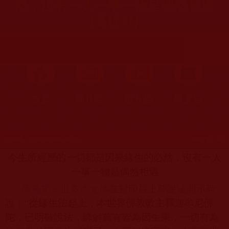
然，沒有一人一事一物是偶然相遇
(菩提籽)
首頁
圖片區
影視區
檔案區
發文時間：2025年08月08日 星期五
瀏覽次數：625
今生所經歷的一切都是因果緣生的必然，沒有一人
一事一物是偶然相遇
南無第三世多杰羌佛
在對印昌上尊說法開示時
說：“
從緣生法起上，本世界佛教教主釋迦牟尼佛
陀，已明確說法，詳解萬有皆為因生果，一切有為