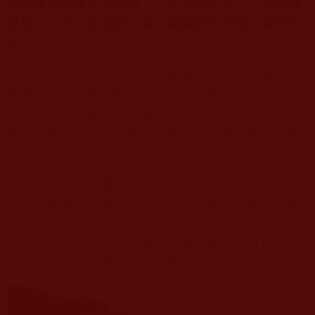
法無常於因果生滅變異，大至無邊宇宙，小至毫端
微塵，乃至一念微因之識，統屬因果所轄，無有例
外
”。
有人說，這一生之所以會遇到某些人，其實是
因為前世欠了他們的債。該還的，總歸得還。我們
在這人間拐了個彎，重逢在人海。你以為是一場偶
然，其實不過是因果緣生的關係，在某時某刻必然
成熟，不以個人的意志為轉移。
中年以後，越來越能體會到“緣分”二字的重
量。年輕時候，愛情是一場春光明媚的冒險，誰都
以為可以挑來選去，所有關係都掌握在手裡。可到
了中年才明白，許多人出現又轉身離開，真正留下
陪你過日子的，其實屈指可數。