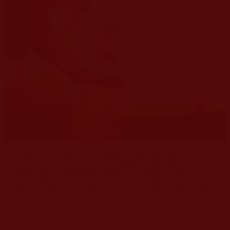
有多少夫妻，因為柴米油鹽走進婚姻，日子並
不轟轟烈烈，卻勝在細水長流。有多少朋友，不知
不覺成了彼此的“救命稻草”，但凡遇上煩惱，第一
個想到的就是對方。還有那些過路人，只在你生命
中停留一小會兒，卻給你點醒、陪你度過至暗時
刻。