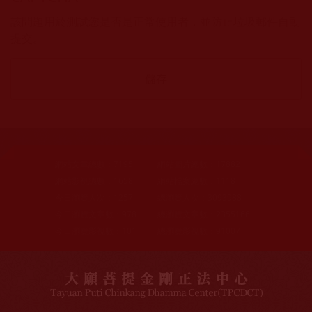
該問題用於測試您是否是正常使用者，並防止垃圾郵件自動
提交。
網站文章總數：
7195
網站圖片總數：
17882
網站影視總數：
1658
網站檔案總數：
1118
今日瀏覽人次：
1257
總瀏覽人次：
3093988
今日瀏覽文章數：
978
總瀏覽文章數：
2355166
今日瀏覽影視數：
101
總瀏覽影視數：
91007