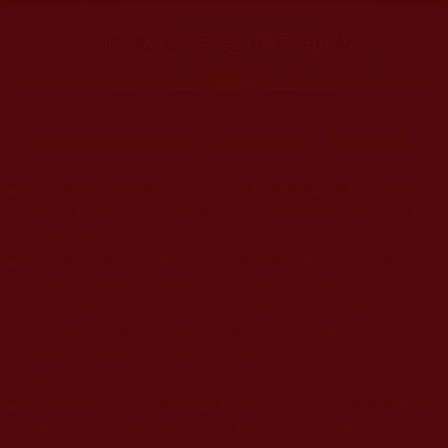
大量佛弟子恭聞羌佛法音，修學如來正法，而獲諸受用。
◆
本站遵奉依行南無第三世多杰羌佛與釋迦牟尼佛所說的教法
為無上根本指南，並遵照第三世多杰羌佛辦公室的文告努
力實行運作。
◆
除三段金釦大聖德能作開示所說法義錯誤較少，四段金釦以
上的巨聖德能作正確開示之外，本站所發布的法王、尊
者、仁波且、法師、居士等的文章均不作為法義依據，最
多只能作為知見行持參考之用，凡不符合南無第三世多杰
羌佛說法的內容，皆屬邪說邊見錯誤之理，一概不可依從
學習。
◆
本站網站的型式、目錄的編排、圖文的呈現等一切資料與相
關規劃，均為本站建置人員自我的意思，非南無第三世多