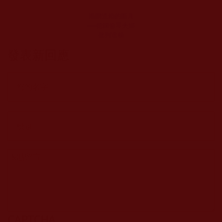
揭開達賴的面具
──德國倫琴夫婦
批判達賴
發表新回應
CAPTCHA