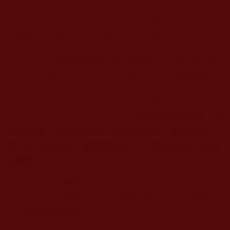
如果說，前世欠的債今生要還，那麼此生遇見
的人，就是命中註定的恩賜。願你歷盡千帆，歸來
仍與有緣人相伴。不負遇見，不負時光。
你有沒有這種感覺，讀到這裡，心頭彷彿也變
暖了？讓我們珍惜今生所遇到的一切，惡緣當做消
業觀，善緣不喜，當明其理。因此，作為
修行
學佛
人當從因果入手，因果就是佛法的根源和本體。正
如
南無第三世多杰羌佛
說法：“
要知萬法皆因果，善
因得善報，善報結善果，善果獲正法，依法圓福
慧，步入成就境，脫離眾生苦，了脫生死輪，圓滿
成佛道
”。
我們當依佛教戒明信因果，不錯因果，如法修
行，才能轉化因果、直至福慧圓滿，最終了徹因
果，覺證菩提聖道。