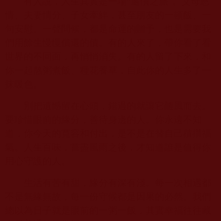
有人說，人生其實是一場“還債之旅”。父母恩
情、夫妻情分、子女牽絆，甚至朋友的一頓飯、一
句安慰、一聲問候，都是命運的贈予，也是需要我
們用餘生慢慢償還的債。有的人來了，帶你看了看
世界的不同面，再悄悄消失。有的人留了下來，和
你一起熬粥煮飯、種花養草，自此你的人生多了一
抹暖色。
別把遺憾留在心頭，錯過的就讓它隨風而去。
要珍惜眼前的緣分，善待身邊的人。你永遠不知
道，你今天的寬容和付出，是不是在替自己積攢福
氣。人生百味，嘗盡風雨之後，才知道誰是值得你
用心守護的人。
生活有苦有甜，緣分有深有淺。每一次相遇都
不是無緣無故，每一份守候都是因果的必然。我們
總以為日子就是眼前的一粥一飯，其實幸福往往藏