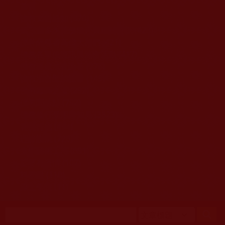
移至主內容
首頁
佛教文告通知 (370)
第三世多杰羌佛簡介與相關資訊 (423)
佛菩薩尊者高僧大德們 (421)
佛教各單位資訊與法會活動 (417)
佛教經藏法義論著 (776)
佛教法會聖蹟證量 (149)
佛教鑑師之道 (292)
佛教聞法點 (792)
佛教修行受用與知見 (3823)
菩提行德 (494)
理諦護法 (726)
文學藝術工巧 (691)
娑婆有溫情 (107)
科學眼 (110)
線上學院 (11)