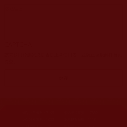
CAPTCHA
該問題用於測試您是否是正常使用者，並防止垃圾郵件自動
提交。
網站文章總數：
7195
網站圖片總數：
17882
網站影視總數：
1658
網站檔案總數：
1118
今日瀏覽人次：
1257
總瀏覽人次：
3093988