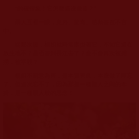
“的確很象！它怎麼還沒遊走？”
兩人互看一眼，意外、驚奇、感動盡在不言
中。
從那次後，楊姐就時常牽掛著它，不知它還在
放生地不？是否游到長江去了？會不會再次被捕
撈，被宰殺？
楊姐不刻意為善，是本質善良，本應做了即忘
了。但這次忘不了，因為那是
一種親人之間的牽
掛，是一種親人般的思念！