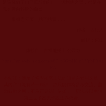
是隨緣做了自己應該做的，一切利他之舉，都是在
滋養奔向解脫的自己！
楊姐思索著，點了點頭……
作者：西行人
編輯：東山
轉載自：吉祥地樂土 公眾號
https://mp.weixin.qq.com/s/8F_p6GtoH8rpUVpbPRAa
RA
本站註：佛弟子修學如來正法的知見與受用文章，
其內容可能有若干錯誤，故只能作為參考交流、薰
陶鼓勵之用，不為正見法理依據，一切法義以南無
第三世多杰羌佛說法為依歸。