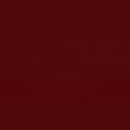
學習。
本站網站的型式、目錄的編排、圖文的呈現等一切資料與相
◆
關規劃，均為本站建置人員自我的意思，非南無第三世多
杰羌佛或第三世多杰羌佛辦公室等其他機構單位所指使派
令。
該聖寺是由巨聖德或大聖德來主持
真誠護持該寺，就是立下了真正大功德
您在這裡
首頁
»
菩提行德
»
護生
»
戒殺護生
您在這裡
首頁
»
佛教修行受用與知見
»
佛教行者修行知見
»
戒殺護