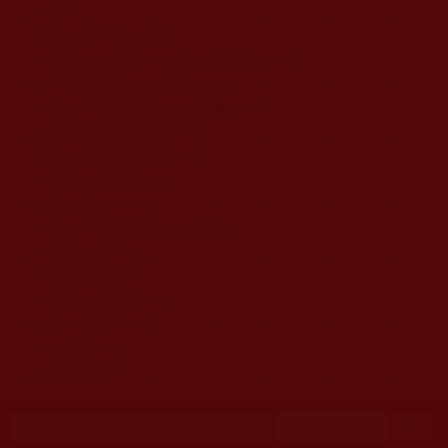
移至主內容
首頁
佛教文告通知 (370)
第三世多杰羌佛簡介與相關資訊 (423)
佛菩薩尊者高僧大德們 (421)
佛教各單位資訊與法會活動 (417)
佛教經藏法義論著 (776)
佛教法會聖蹟證量 (149)
佛教鑑師之道 (292)
佛教聞法點 (792)
佛教修行受用與知見 (3823)
菩提行德 (494)
理諦護法 (726)
文學藝術工巧 (691)
娑婆有溫情 (107)
科學眼 (110)
線上學院 (11)