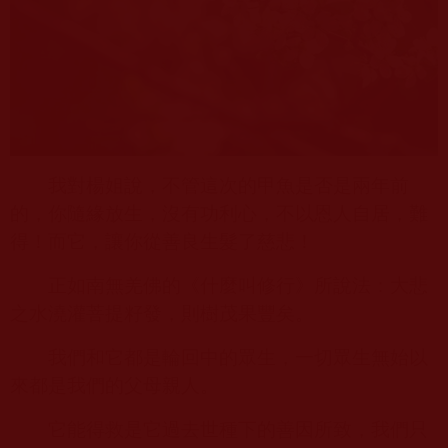
我對楊姐說，不管這次的甲魚是否是兩年前
的，你隨緣放生，沒有功利心，不以恩人自居，難
得！而它，讓你從善良生髮了慈悲！
正如南無羌佛的《什麼叫修行》所說法：大悲
之水澆灌菩提籽發，則樹茂果豐矣。
我們和它都是輪回中的眾生，一切眾生無始以
來都是我們的父母親人。
它能得救是它過去世種下的善因所致，我們只