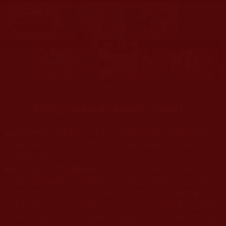
菩提道上，佛事為重，利他修行，功德增上。
◆
本站遵奉依行南無第三世多杰羌佛與釋迦牟尼佛所說的教法
為無上根本指南，並遵照第三世多杰羌佛辦公室的文告努
力實行運作。
◆
除三段金釦大聖德能作開示所說法義錯誤較少，四段金釦以
上的巨聖德能作正確開示之外，本站所發布的法王、尊
者、仁波且、法師、居士等的文章均不作為法義依據，最
多只能作為知見行持參考之用，凡不符合南無第三世多杰
羌佛說法的內容，皆屬邪說邊見錯誤之理，一概不可依從