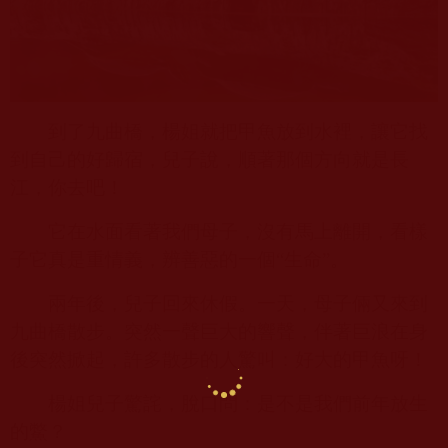
到了九曲橋，楊姐就把甲魚放到水裡，讓它找
到自己的好歸宿，兒子說，順著那個方向就是長
江，你去吧！
它在水面看著我們母子，沒有馬上離開，看樣
子它真是重情義，辨善惡的一個“生命”。
兩年後，兒子回來休假。一天，母子倆又來到
九曲橋散步。突然一聲巨大的響聲，伴著巨浪在身
後突然掀起，許多散步的人驚叫：好大的甲魚呀！
楊姐兒子驚詫，脫口問：是不是我們前年放生
的鱉？