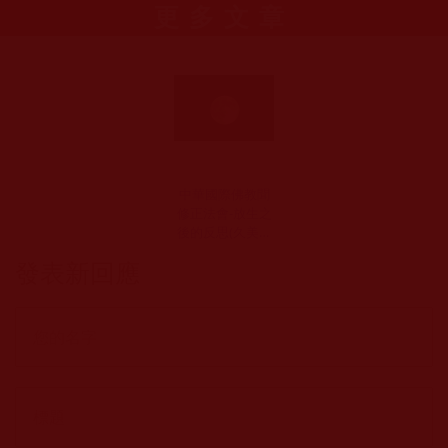
更多文章
中華國際佛教聞
修正法會-放生之
後的反思(久美多
杰)
發表新回應