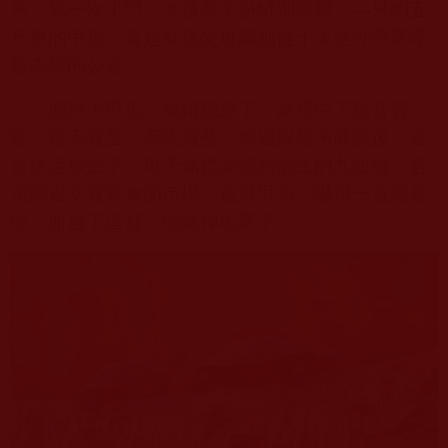
來，第一次上門，女孩帶了份特別厚禮：—只約五
斤重的甲魚。這是女孩父母讓她從千里之外帶來孝
敬未來的公婆。
面對大甲魚，楊姐犯愁了，家裡供了觀音菩
薩，從不殺生，不吃這些。經過與兒子商議後，還
是決定放生了。母子倆從家裡到放生的九曲橋，必
須經過宰殺家禽的市場，這只甲魚，嚇得一直縮著
頭，而過了這裡，頭就伸出來
了。