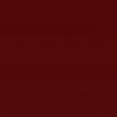
這是我們兩年前放生的那只甲魚吧？
(西行人)
首頁
圖片區
影視區
檔案區
發文時間：2022年07月25日 星期一
瀏覽次數：164
這是我們兩年前放生的那只甲魚吧？
那天在楊姐店裡買床單，她跟我敘述了一件
事，讓我感動不已。
原來楊姐在大學當老師的兒子，帶了女朋友回