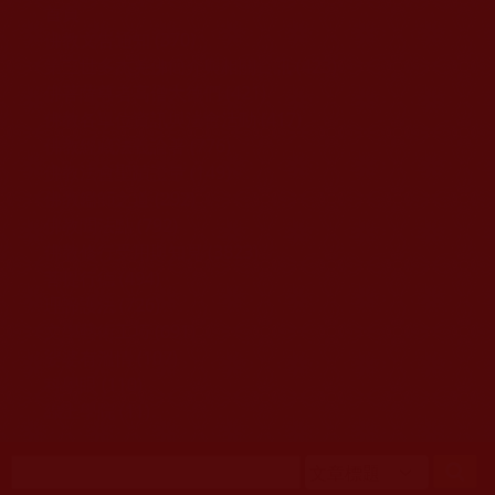
移至主內容
首頁
佛教文告通知 (370)
第三世多杰羌佛簡介與相關資訊 (423)
佛菩薩尊者高僧大德們 (421)
佛教各單位資訊與法會活動 (417)
佛教經藏法義論著 (776)
佛教法會聖蹟證量 (149)
佛教鑑師之道 (292)
佛教聞法點 (792)
佛教修行受用與知見 (3823)
菩提行德 (494)
理諦護法 (726)
文學藝術工巧 (691)
娑婆有溫情 (107)
科學眼 (110)
線上學院 (11)