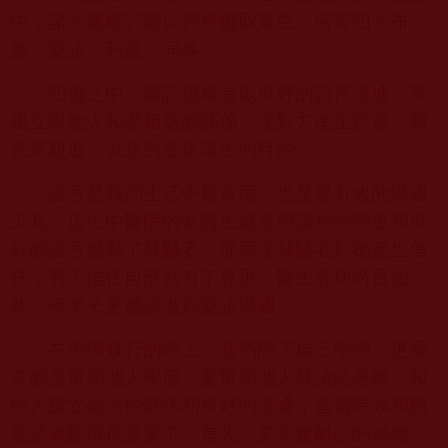
中，諸菩薩摩訶薩以四事攝取眾生。何等四？布
施、愛語、利益、同事。」
四攝之中，愛語攝就是以良好的語言溝通，來
建立與他人和諧相處的關係，使對方產生歡喜，願
意來親近，以達到度化眾生的目的。
語言是我們生活中最常用、也是最有效的溝通
工具。這位中醫院的女醫生就是用溫和的態度和良
好的語言感動了就醫者，從而使就醫者對她產生信
任，有了信任自然就有了尊重。醫生看病尚且如
此，佛弟子更應該做到愛語溝通。
在學佛修行的路上，我們除了自己學佛，更重
要的是幫助他人學佛，要幫助他人就須結善緣，和
他人建立融洽的關係和良好的溝通，這個時候和顏
愛語就顯得很重要了。首先，要學會耐心的傾聽，