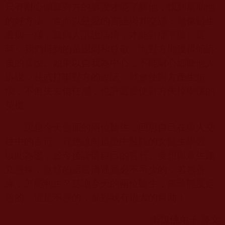
只有耐心傾聽對方的訴說才能了解他，找到幫助他
的好方法，進而以慈愛的言語與其交談；就像醫生
看病一樣，聽病人訴說病情，才能對症下藥。這
時，我們得到的是認同和尊敬，而對方則獲得傾訴
後的喜悅。如果以自我為中心，不能耐心細聽他人
訴說，甚或打斷對方的說話，就會使對方產生煩
惱，不但失去信任感，也許還會使對方失掉學佛的
契機。
想想今天會面的兩位醫生，回思自己在與人交
往中的言行，真應該向這位中醫院的女醫生學習，
以此為鑒，於今後謹慎自己的言行。要想與眾生建
立善緣，良好的語言溝通是必不可少的，若無善
緣，怎能利生？感謝今天的兩位醫生，無論態度是
善的、還是不善的，都對我有很大的幫助！
慚愧佛弟子 滕文