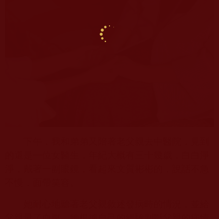
下午，我和弟弟又陪著老父親去中醫院，見到
的還是一位女醫生，年紀大概有三十幾歲，白白淨
淨，戴著一副眼鏡，看起來文質彬彬的，說話不急
不慢，面帶笑容。
她耐心地聽著老父親敘述發病時的情況，並給
父親量了血壓，她根據自己的經驗判斷父親的病情