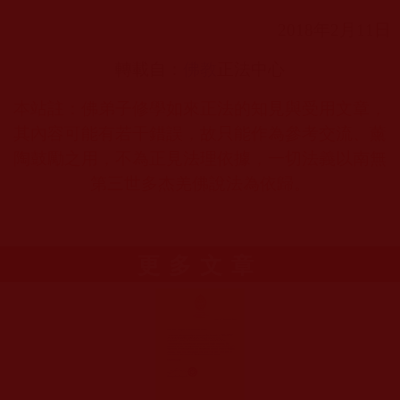
2018
年
2
月
11
日
轉載自：
佛教
正法中心
本站註：佛弟子修學如來正法的知見與受用文章，
其內容可能有若干錯誤，故只能作為參考交流、薰
陶鼓勵之用，不為正見法理依據，一切法義以南無
第三世多杰羌佛說法為依歸。
更多文章