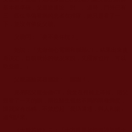
基本都準確，父親連連說「對」。這時，門外已有
三、四位準備看病的患者在排隊，她只是看了一
下，並沒有催促父親。
父親問：「要不要住院？」
她說：「先做個心電圖和腦部
CT
，結果出來後
再決定，目前就你的狀況來說，先回家也行，可以
吃些藥。」
父親滿臉笑容連說：「謝謝！」
弟弟陪父親去做
CT
，我坐在長椅上等候。陪父
親看了一天的病，兩位醫生截然不同的兩種態度，
讓我深有感觸，不禁想起「愛語溝通，與人和樂」
這句話來。
《大般若經》云：「十方世界如恒河沙等國土