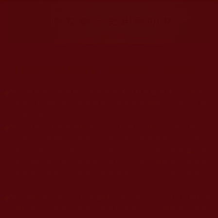
大量佛弟子恭聞羌佛法音，修學如來正法，而獲諸受用。
◆
本站遵奉依行南無第三世多杰羌佛與釋迦牟尼佛所說的教法
為無上根本指南，並遵照第三世多杰羌佛辦公室的文告努
力實行運作。
◆
除三段金釦大聖德能作開示所說法義錯誤較少，四段金釦以
上的巨聖德能作正確開示之外，本站所發布的法王、尊
者、仁波且、法師、居士等的文章均不作為法義依據，最
多只能作為知見行持參考之用，凡不符合南無第三世多杰
羌佛說法的內容，皆屬邪說邊見錯誤之理，一概不可依從
學習。
◆
本站網站的型式、目錄的編排、圖文的呈現等一切資料與相
關規劃，均為本站建置人員自我的意思，非南無第三世多