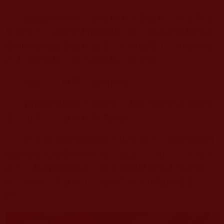
她說話的時候，眼睛根本不看父親，而是看著
其他地方，或時不時的溜我一眼。我真想跟她理論
幾句然後拉起老父親就走，不用她看了，但想到修
行人不能這樣，我不能跟她一般見識。
我說：「好吧！我們住院。」
她很痛快地開了住院單，我和父親拿著住院單
走了出來，一直來到弟弟的家。
老父親滿腹牢騷終於可以發洩了，他絮絮叨叨
地說著這位女醫生的不是。我說：「好了，不說人
家了，她有她的難處，每天看那麼多病人也很累
的，理解一下就行了，我們下午去中醫院看看
吧！」