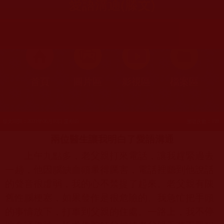
愛語溝通(滕文)
首頁
圖片區
影視區
檔案區
發文時間：2021年06月10日 星期四
瀏覽次數：199
兩位醫生讓我明白了愛語溝通
上午九點多，老父親打來電話，讓我趕緊過去
一趟，他因腦缺血頭暈得厲害，電話裡聽到他說話
的聲音很虛弱，我的心不禁提了起來。老父親有陳
舊性腦梗塞，如果發作是很危險的。我急忙把手頭
的事情放下，打車到父親的住處。一路上，我不停