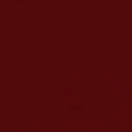
地念誦佛號，祈求佛陀師父加持老父親千萬不要犯
病。
到了父親的住處，一進門，父親就說：「我現
在感覺好多了，不難受了，我不想去醫院了。」
聽老父親這麼一說，我放下心中的石頭，稍微
鬆了一口氣。為了讓老父親安心，我還是決定帶他
去醫院檢查一下。