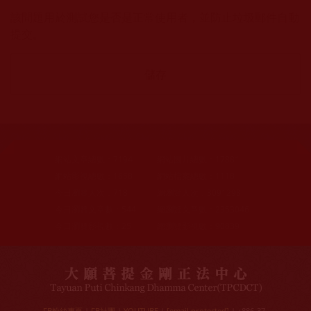
該問題用於測試您是否是正常使用者，並防止垃圾郵件自動
提交。
網站文章總數：
7194
網站圖片總數：
17881
網站影視總數：
1658
網站檔案總數：
1118
今日瀏覽人次：
718
總瀏覽人次：
3091298
今日瀏覽文章數：
544
總瀏覽文章數：
2353046
今日瀏覽影視數：
25
總瀏覽影視數：
90839
FB粉絲專頁
|
FB社團
|
YOUTUBE
|
[email protected]
| +886-37-