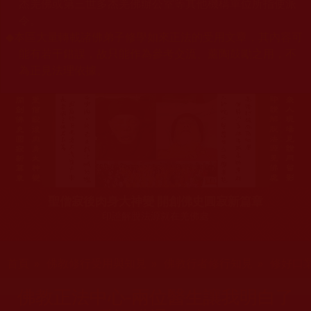
杰羌佛或第三世多杰羌佛辦公室等其他機構單位所指使派
令。
◆
本區大量轉載諸佛弟子修學如來正法的受用文章，其內容可
能有若干錯誤，故只能作為參考交流、薰陶鼓勵之用，不
為正見法理依據。
聖僧寂後肉身大神變 開創佛史圓寂新篇章
印證解脫法源就在羌佛處
您在這裡
首頁
»
佛教修行受用與知見
»
佛教行者修行知見
»
修好口
佛教正法中心-兩位醫生讓我明白了