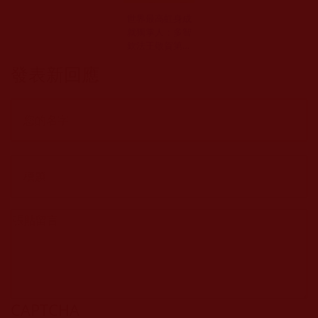
世界最高虹身成
就獨掌人：多智
欽法王敬賀第三
世多杰羌佛
發表新回應
CAPTCHA