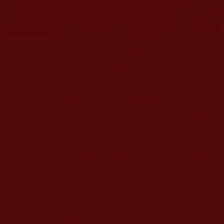
我們來到市醫院，掛了個專家號，等待看病。
接待我們的是一位五十多歲的女醫生，面無表情，
眼大而無神，說話語速極快。
老父親想把病情說一下，她幾次打斷父親說
話，並且用極不耐煩的口氣說：「你不要跟我說那
麼多，用那麼長的時間描述你的病情，後面還有好
幾個病人等著看病，你的這種情況最佳看病時間是
四到六個小時，不然的話，後果會很嚴重，建議你
最好住院。」
老父親想先做個心電圖和腦部
CT
，這位醫生
說：「住院後會安排你做心電圖和做
CT
，你現在就
決定住不住院吧！」