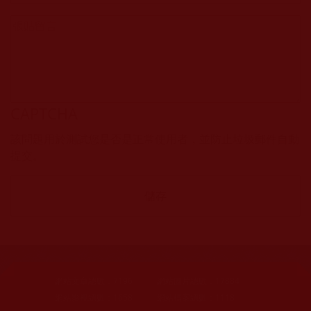
CAPTCHA
該問題用於測試您是否是正常使用者，並防止垃圾郵件自動
提交。
網站文章總數：
7196
網站圖片總數：
17884
網站影視總數：
1658
網站檔案總數：
1118