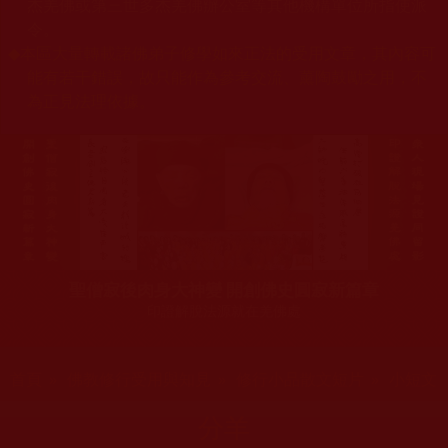
杰羌佛或第三世多杰羌佛辦公室等其他機構單位所指使派
令。
◆
本區大量轉載諸佛弟子修學如來正法的受用文章，其內容可
能有若干錯誤，故只能作為參考交流、薰陶鼓勵之用，不
為正見法理依據。
聖僧寂後肉身大神變 開創佛史圓寂新篇章
印證解脫法源就在羌佛處
您在這裡
首頁
»
佛教修行受用與知見
»
修行小品散文短片
»
小短文
分羊