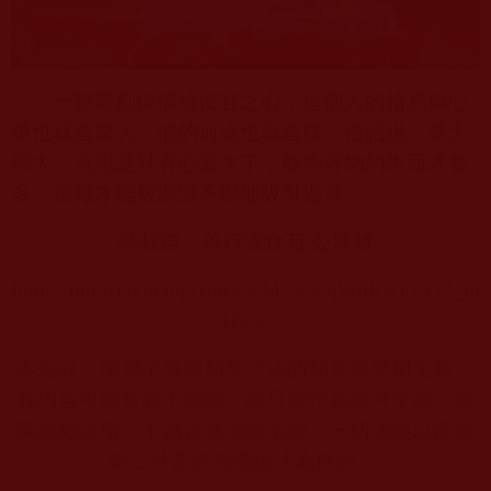
一顆時刻懷揣撿便宜之心，這個人的格局與心
眼也就這麼大，他的前途也就這樣。俗話說：量大
福大。意思是只有心量大了，能夠容納的東西才會
多，福報才能被源源不斷地吸引過來
……
轉載自：善行素食苑 公眾號
https://mp.weixin.qq.com/s/wM2-stwqWnKKECQ2_iu
Hww
本站註：佛弟子修學如來正法的知見與受用文章，
其內容可能有若干錯誤，故只能作為參考交流、薰
陶鼓勵之用，不為正見法理依據，一切法義以南無
第三世多杰羌佛說法為依歸。