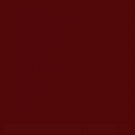
移至主內容
首頁
佛教文告通知 (370)
第三世多杰羌佛簡介與相關資訊 (423)
佛菩薩尊者高僧大德們 (421)
佛教各單位資訊與法會活動 (417)
佛教經藏法義論著 (776)
佛教法會聖蹟證量 (149)
佛教鑑師之道 (292)
佛教聞法點 (792)
佛教修行受用與知見 (3823)
菩提行德 (494)
理諦護法 (726)
文學藝術工巧 (691)
娑婆有溫情 (107)
科學眼 (110)
線上學院 (11)