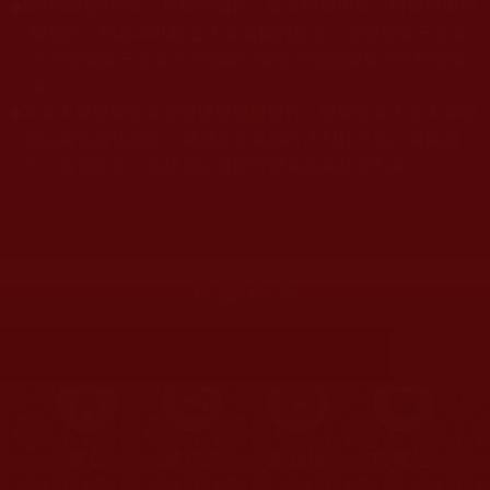
本站網站的型式、目錄的編排、圖文的呈現等一切資料與相
◆
關規劃，均為本站建置人員自我的意思，非南無第三世多
杰羌佛或第三世多杰羌佛辦公室等其他機構單位所指使派
令。
本區大量視頻文章非從佛教機構發行，視頻文章內之人事物
◆
難以考究真偽始末，轉載立意為讓行人對比己他，薰陶善
行，從善如流，最終應以佛陀行持為最高依傍對象。
您在這裡
首頁
»
娑婆有溫情
»
孝順
耳聾爸爸
首頁
圖片區
影視區
檔案區