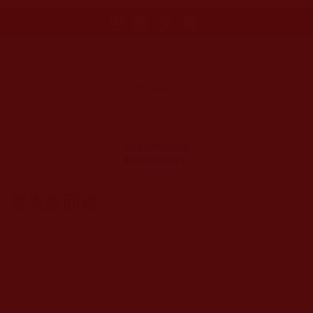
更多文章
國際佛教僧尼總
會公告(2009年11
月7日)
發表新回應