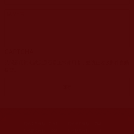
CAPTCHA
該問題用於測試您是否是正常使用者，並防止垃圾郵件自動
提交。
網站文章總數：
7194
網站圖片總數：
17881
網站影視總數：
1658
網站檔案總數：
1118