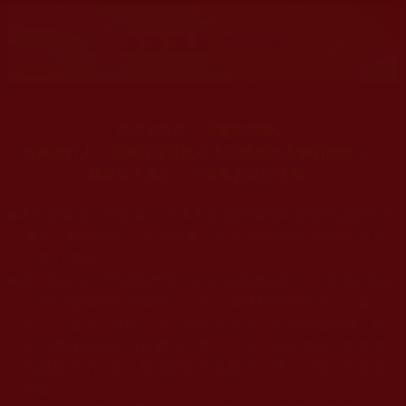
佛法在世間，不離世間覺。
身為修行人，有時行持還比不上外邊那些不修行的好人，
就連非人眾生，亦有良善慈悲之舉。
◆
本站遵奉依行南無第三世多杰羌佛與釋迦牟尼佛所說的教法
為無上根本指南，並遵照第三世多杰羌佛辦公室的文告努
力實行運作。
◆
除三段金釦大聖德能作開示所說法義錯誤較少，四段金釦以
上的巨聖德能作正確開示之外，本站所發布的法王、尊
者、仁波且、法師、居士等的文章均不作為法義依據，最
多只能作為知見行持參考之用，凡不符合南無第三世多杰
羌佛說法的內容，皆屬邪說邊見錯誤之理，一概不可依從
學習。