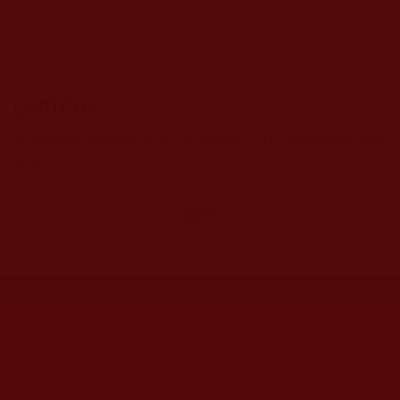
CAPTCHA
該問題用於測試您是否是正常使用者，並防止垃圾郵件自動
提交。
網站文章總數：
7195
網站圖片總數：
17881
網站影視總數：
1657
網站檔案總數：
1118
今日瀏覽人次：
1228
總瀏覽人次：
3096026
今日瀏覽文章數：
971
總瀏覽文章數：
2356827