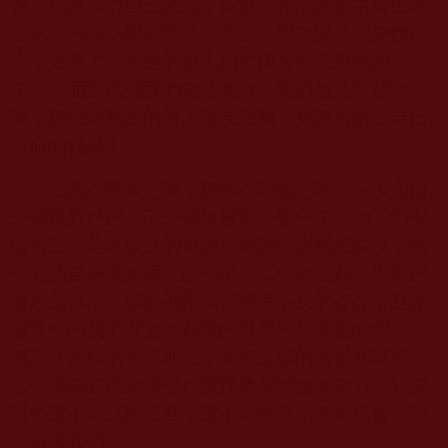
在。就拿我們自己來說，確實是在不經意中發生著
變化，不知不覺就老了，頭上出現白髮了，身體也
大不如前了，身邊的親人朋友很多都已經離開
了……面對這些我們無能為力，我們無法定住時
間，無法讓離去的親人朋友回轉，更無法阻止自己
生命的耗盡！
生命在呼吸之間，無常在刹那之時。多少人前
一刻還好好的，下一刻就被意外砸中了。倒下的安
倍晉三、此起彼伏的車禍、地震洪水颶風瘟疫，還
有我們自身遽然而至的疾患，工作的變動，生意的
忽起忽落……樣樣都是我們措手不及的存在，紅塵
俗世中的我們在如此動盪的世界裡是那麼的弱小，
無論什麼樣的身份地位，擁有怎樣的名譽和財富，
都一樣要在這動盪裡摔擺跌爬甚或無能為力。只要
我們跳不出紅塵俗世，跳不出輪回，無常就會時刻
跟隨著我們。