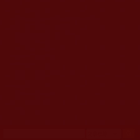
移至主內容
首頁
佛教文告通知 (370)
第三世多杰羌佛簡介與相關資訊 (423)
佛菩薩尊者高僧大德們 (421)
佛教各單位資訊與法會活動 (417)
佛教經藏法義論著 (776)
佛教法會聖蹟證量 (149)
佛教鑑師之道 (292)
佛教聞法點 (792)
佛教修行受用與知見 (3823)
菩提行德 (494)
理諦護法 (726)
文學藝術工巧 (691)
娑婆有溫情 (107)
科學眼 (110)
線上學院 (11)