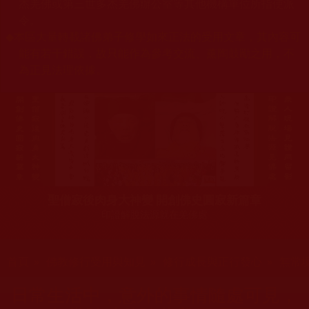
杰羌佛或第三世多杰羌佛辦公室等其他機構單位所指使派
令。
◆
本區大量轉載諸佛弟子修學如來正法的受用文章，其內容可
能有若干錯誤，故只能作為參考交流、薰陶鼓勵之用，不
為正見法理依據。
聖僧寂後肉身大神變 開創佛史圓寂新篇章
印證解脫法源就在羌佛處
您在這裡
首頁
»
佛教修行受用與知見
»
修行成長與正行發心
»
無常
日常生活中，意外的事情隨處可見，