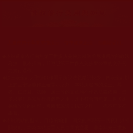
大量佛弟子恭聞羌佛法音，修學如來正法，而獲諸受用。
◆
本站遵奉依行南無第三世多杰羌佛與釋迦牟尼佛所說的教法
為無上根本指南，並遵照第三世多杰羌佛辦公室的文告努
力實行運作。
◆
除三段金釦大聖德能作開示所說法義錯誤較少，四段金釦以
上的巨聖德能作正確開示之外，本站所發布的法王、尊
者、仁波且、法師、居士等的文章均不作為法義依據，最
多只能作為知見行持參考之用，凡不符合南無第三世多杰
羌佛說法的內容，皆屬邪說邊見錯誤之理，一概不可依從
學習。
◆
本站網站的型式、目錄的編排、圖文的呈現等一切資料與相
關規劃，均為本站建置人員自我的意思，非南無第三世多