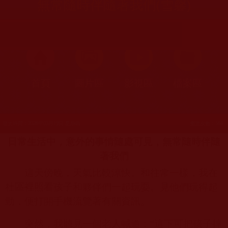
無常隨時伴隨著我們(雪馨)
首頁
圖片區
影視區
檔案區
發文時間：2026年03月19日 星期四
瀏覽次數：564
日常生活中，意外的事情隨處可見，無常隨時伴隨
著我們
這天傍晚，天氣比較涼快。和往常一樣，我在
社區裡照看孩子和夥伴們一起玩耍。見他們玩得起
勁，便打開手機流覽著有關資訊。
突然，我聽見一個老人喊道：“這下可把孩子摔