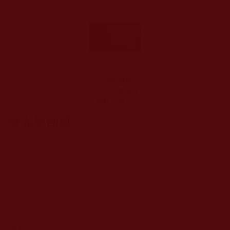
您真的無懼死亡
嗎？只是無知無
畏罷了(暇生)
發表新回應