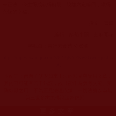
來正法，今生得成就得解脫，脫離六道輪回，獲得
永恆的幸福。
撰文：雪馨
編輯：籬菊半開、芝麻開花
轉載自：善行素食苑 公眾號
https://mp.weixin.qq.com/s/82BjKYPKw2GwcHjiEJfA
QQ
本站註：佛弟子修學如來正法的知見與受用文章，
其內容可能有若干錯誤，故只能作為參考交流、薰
陶鼓勵之用，不為正見法理依據，一切法義以南無
第三世多杰羌佛說法為依歸。
更多文章