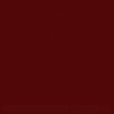
移至主內容
首頁
佛教文告通知 (370)
第三世多杰羌佛簡介與相關資訊 (423)
佛菩薩尊者高僧大德們 (421)
佛教各單位資訊與法會活動 (417)
佛教經藏法義論著 (776)
佛教法會聖蹟證量 (149)
佛教鑑師之道 (292)
佛教聞法點 (792)
佛教修行受用與知見 (3823)
菩提行德 (494)
理諦護法 (726)
文學藝術工巧 (691)
娑婆有溫情 (107)
科學眼 (110)
線上學院 (11)