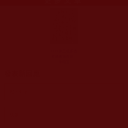
H.H.第三世多杰
羌佛書法作品：
羊脂玉
發表新回應