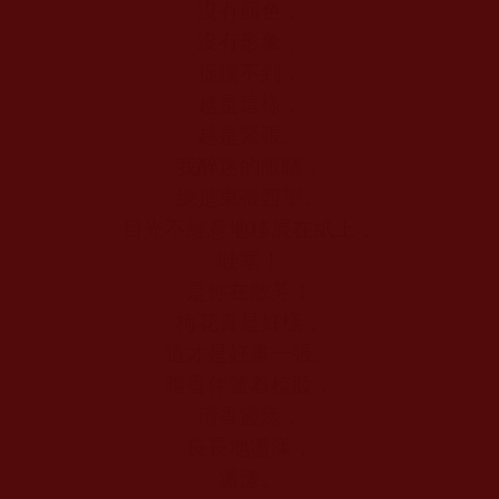
沒有顏色，
沒有形象，
捉摸不到，
越是這樣，
越是緊張。
我醉迷的眼睛，
總是東張西望。
目光不經意地移展在紙上，
哇塞！
是你在散芳！
梅花真是好樣，
這才是好畫一張。
暗香伴隨着梳妝，
清香盪漾，
長長地盪漾，
盪漾。