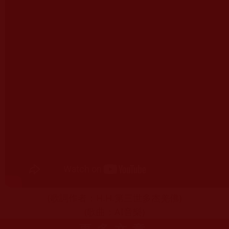
(歌詞作者：H.H.第三世多杰羌佛)
(歌曲：AI音樂)
更多文章