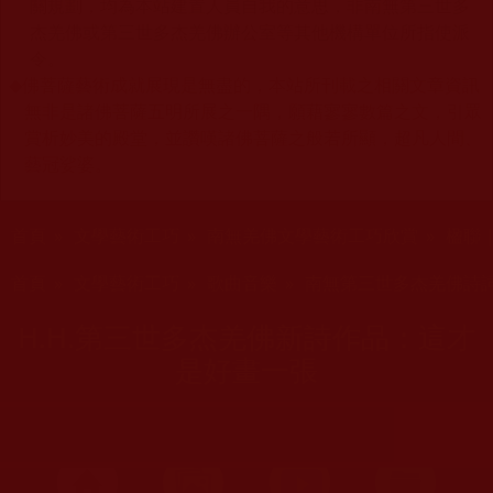
關規劃，均為本站建置人員自我的意思，非南無第三世多
杰羌佛或第三世多杰羌佛辦公室等其他機構單位所指使派
令。
◆
佛菩薩藝術成就展現是無盡的，本站所刊載之相關文章資訊
無非是諸佛菩薩五明所展之一隅，願藉寥寥數篇之文，引眾
賞析妙美的殿堂，並讚嘆諸佛菩薩之般若所顯，超凡人間、
藝冠娑婆。
您在這裡
首頁
»
文學藝術工巧
»
南無羌佛文學藝術工巧欣賞
»
楹聯 
您在這裡
首頁
»
文學藝術工巧
»
歌曲音樂
»
南無第三世多杰羌佛詩
H.H.第三世多杰羌佛新詩作品：這才
是好畫一張