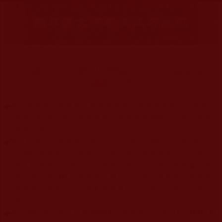
信手拈霧石中存，韻雕石柱應聲縮，凡夫巧匠無能複，藍台
巍巍佇娑婆。
◆
本站遵奉依行南無第三世多杰羌佛與釋迦牟尼佛所說的教法
為無上根本指南，並遵照第三世多杰羌佛辦公室的文告努
力實行運作。
◆
除三段金釦大聖德能作開示所說法義錯誤較少，四段金釦以
上的巨聖德能作正確開示之外，本站所發布的法王、尊
者、仁波且、法師、居士等的文章均不作為法義依據，最
多只能作為知見行持參考之用，凡不符合南無第三世多杰
羌佛說法的內容，皆屬邪說邊見錯誤之理，一概不可依從
學習。
◆
本站網站的型式、目錄的編排、圖文的呈現等一切資料與相