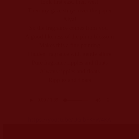
look first east, then west
Then my gaze strays over the paper
Aiya!
So the fragrance comes from you!
A good likeness of the plum blossom
Makes this a fine painting
Hidden fragrance with gentle allure
Pure fragrance ripples and floats
Always ripples and floats
Ripples and floats
https://youtu.be/UGlbFKYW4KA