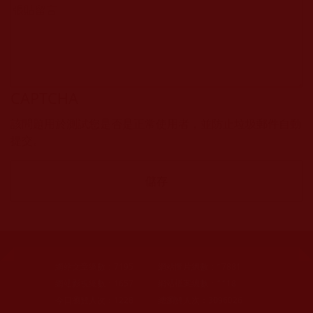
CAPTCHA
該問題用於測試您是否是正常使用者，並防止垃圾郵件自動
提交。
網站文章總數：
7195
網站圖片總數：
17881
網站影視總數：
1657
網站檔案總數：
1118
今日瀏覽人次：
1228
總瀏覽人次：
3096026