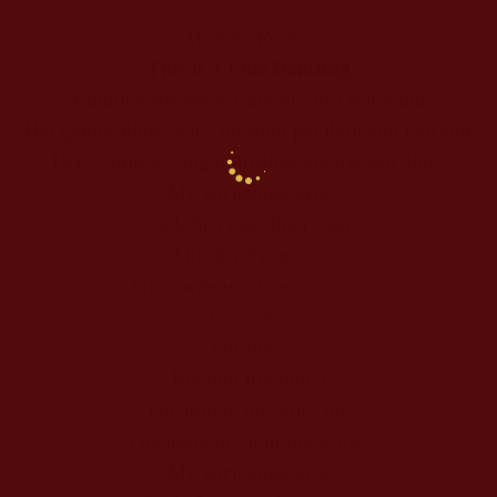
Modern Poetry
This is a Fine Painting
A hidden fragrance rides on the clear wind,
Her gentle allure wafts through pavilion and corridor
Her wordless song nourishes these poetic lines
My enchanted eyes
look first east, then west
This lovely aroma
From whence does it come?
Colorless
Formless
Beyond my touch
The longer this goes on,
The more my longing grows
My enchanted eyes