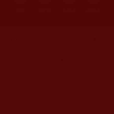
首頁
圖片區
影視區
檔案區
發文時間：2026年03月25日 星期三
瀏覽次數：490
H.H.第三世多杰羌佛新詩作品：這才是好畫一張
新詩
這才是好畫一張
暗香伴隨着清風，
她輕柔的梳妝浮動着亭廊，
她無言的歌唱孕育着華章，
我迷醉的眼睛，
總是東張西望，
這舒心的芳香，
它從哪裡流放？