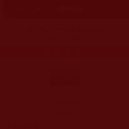
(歌詞作者：H.H.第三世多杰羌佛)
(歌曲：AI音樂)
更多文章
2015年大悲行願
無處不現財神送
米里長供粥音樂
相隨愛心送暖活
發表新回應
動