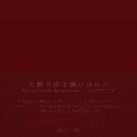
網站文章總數：
7195
網站圖片總數：
17882
網站影視總數：
1658
網站檔案總數：
1118
今日瀏覽人次：
1257
總瀏覽人次：
3093988
今日瀏覽文章數：
978
總瀏覽文章數：
2355166
今日瀏覽影視數：
101
總瀏覽影視數：
91007
FB粉絲專頁
|
FB社團
|
YOUTUBE
|
[email protected]
| +886-37-
326323 | 36050 中華民國苗栗縣苗栗市維新里僑育街26巷8號(
地圖
) |
護
持協助本站功德錄
|
全球各聞法機構資料表
如果本站的資訊侵犯到您的權益，請來信告知，謝謝您！
電腦版
|
手機版