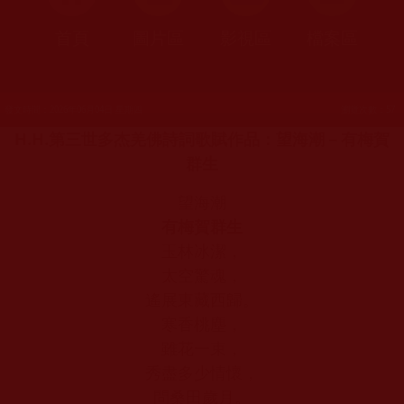
首頁
圖片區
影視區
檔案區
發文時間：2026年06月04日 星期四
瀏覽次數：57
H.H.第三世多杰羌佛詩詞歌賦作品：望海潮－有梅賀
群生
望海潮
有梅賀群生
玉林冰潔，
太空驚魂，
遙展東藏西歸。
寒香桃塵，
雖花一束，
秀盡多少情懷，
問桑田歲月。