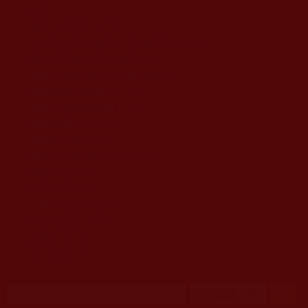
移至主內容
首頁
佛教文告通知 (370)
第三世多杰羌佛簡介與相關資訊 (423)
佛菩薩尊者高僧大德們 (421)
佛教各單位資訊與法會活動 (417)
佛教經藏法義論著 (776)
佛教法會聖蹟證量 (149)
佛教鑑師之道 (292)
佛教聞法點 (792)
佛教修行受用與知見 (3823)
菩提行德 (494)
理諦護法 (726)
文學藝術工巧 (691)
娑婆有溫情 (107)
科學眼 (110)
線上學院 (11)