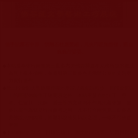
信手拈霧石中存，韻雕石柱應聲縮，凡夫巧匠無能複，藍台
巍巍佇娑婆。
◆
本站遵奉依行南無第三世多杰羌佛與釋迦牟尼佛所說的教法
為無上根本指南，並遵照第三世多杰羌佛辦公室的文告努
力實行運作。
◆
除三段金釦大聖德能作開示所說法義錯誤較少，四段金釦以
上的巨聖德能作正確開示之外，本站所發布的法王、尊
者、仁波且、法師、居士等的文章均不作為法義依據，最
多只能作為知見行持參考之用，凡不符合南無第三世多杰
羌佛說法的內容，皆屬邪說邊見錯誤之理，一概不可依從
學習。
◆
本站網站的型式、目錄的編排、圖文的呈現等一切資料與相