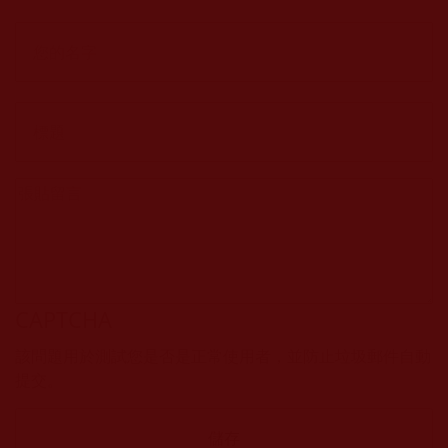
CAPTCHA
該問題用於測試您是否是正常使用者，並防止垃圾郵件自動
提交。