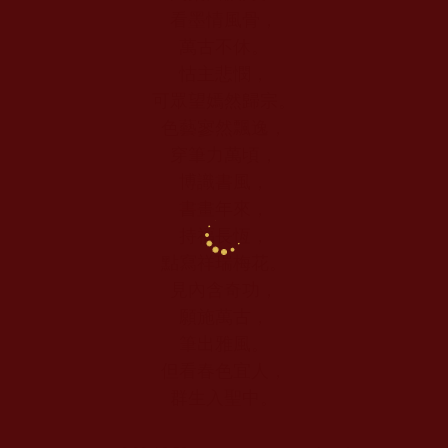
看墨情風骨，
萬古不休。
怙主悲憫，
可眾望嫣然歸宗。
色藝寥然飄逸，
穿筆力萬頃，
博識書風，
書畫年來，
持福長恆，
點寫祥瑞梅花。
見內含奇功，
願施萬古，
筆出雅風。
但看春色宜人，
群生入聖中。