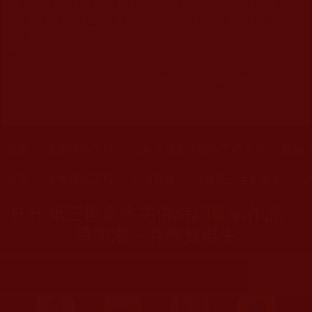
關規劃，均為本站建置人員自我的意思，非南無第三世多
杰羌佛或第三世多杰羌佛辦公室等其他機構單位所指使派
令。
◆
佛菩薩藝術成就展現是無盡的，本站所刊載之相關文章資訊
無非是諸佛菩薩五明所展之一隅，願藉寥寥數篇之文，引眾
賞析妙美的殿堂，並讚嘆諸佛菩薩之般若所顯，超凡人間、
藝冠娑婆。
您在這裡
首頁
»
文學藝術工巧
»
南無羌佛文學藝術工巧欣賞
»
楹聯 
您在這裡
首頁
»
文學藝術工巧
»
歌曲音樂
»
南無第三世多杰羌佛詩
H.H.第三世多杰羌佛詩詞歌賦作品：
望海潮－有梅賀群生