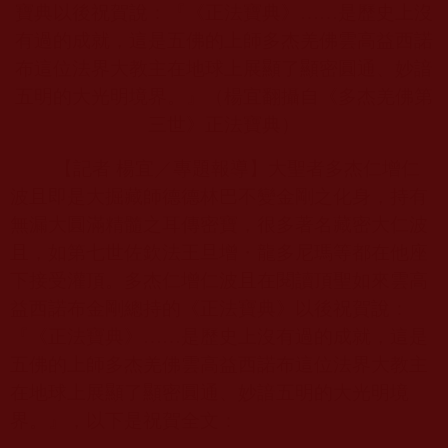
寶典以後祝賀說：『《正法寶典》……是歷史上沒
有過的成就，這是五佛的上師多杰羌佛雲高益西諾
布這位法界大教主在地球上展顯了顯密圓通、妙諳
五明的大光明境界。』（楊宜翻攝自《多杰羌佛第
三世》正法寶典）
【記者 楊宜／專題報導】大聖者多杰仁增仁
波且即是大掘藏師德德林巴不變金剛之化身，持有
無漏大圓滿精髓之耳傳密寶，很多著名藏密大仁波
且，如第七世佐欽法王旦增・龍多尼瑪等都在他座
下接受灌頂。多杰仁增仁波且在閱讀頂聖如來雲高
益西諾布金剛總持的《正法寶典》以後祝賀說：
『《正法寶典》……是歷史上沒有過的成就，這是
五佛的上師多杰羌佛雲高益西諾布這位法界大教主
在地球上展顯了顯密圓通、妙諳五明的大光明境
界。』，以下是祝賀全文：