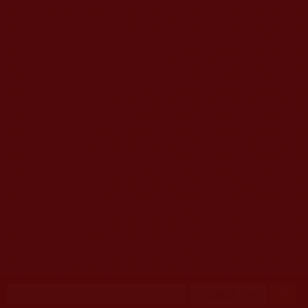
移至主內容
首頁
佛教文告通知 (370)
第三世多杰羌佛簡介與相關資訊 (423)
佛菩薩尊者高僧大德們 (421)
佛教各單位資訊與法會活動 (417)
佛教經藏法義論著 (776)
佛教法會聖蹟證量 (149)
佛教鑑師之道 (292)
佛教聞法點 (792)
佛教修行受用與知見 (3823)
菩提行德 (494)
理諦護法 (726)
文學藝術工巧 (691)
娑婆有溫情 (107)
科學眼 (110)
線上學院 (11)