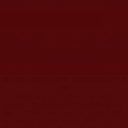
現自己在行“假忍辱”(行茶)
首頁
圖片區
影視區
檔案區
發文時間：2025年04月09日 星期三
瀏覽次數：697
讀忍辱仙人與歌利王的故事，頓然發現自己在行“假
忍辱”
釋迦佛陀還是忍辱仙人的時候，有一天在山中
修習禪定，波羅奈國王歌利王帶著獵鷹獵犬到山林
圍獵，正在圍捕一隻狼，情急之下，狼倉惶而逃在
仙人身邊一閃就近躲進一個山洞。歌利王一行很快