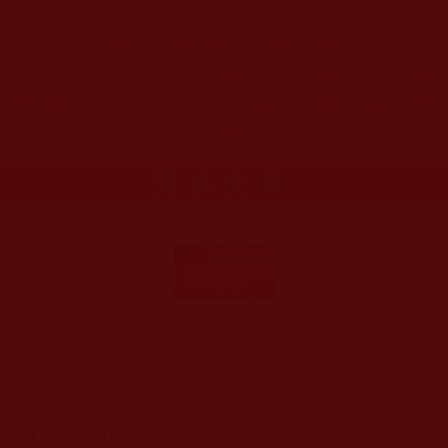
tQ
本站註：佛弟子修學如來正法的知見與受用文章，
其內容可能有若干錯誤，故只能作為參考交流、薰
陶鼓勵之用，不為正見法理依據，一切法義以南無
第三世多杰羌佛說法為依歸。
更多文章
人生就是一場
夢，你願不願意
早點醒來？(在路
上)
發表新回應