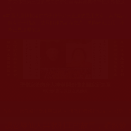
杰羌佛或第三世多杰羌佛辦公室等其他機構單位所指使派
令。
◆
本區大量轉載諸佛弟子修學如來正法的受用文章，其內容可
能有若干錯誤，故只能作為參考交流、薰陶鼓勵之用，不
為正見法理依據。
聖僧寂後肉身大神變 開創佛史圓寂新篇章
印證解脫法源就在羌佛處
您在這裡
首頁
»
佛教修行受用與知見
»
佛教行者修行知見
»
忍辱、
讀忍辱仙人與歌利王的故事，頓然發