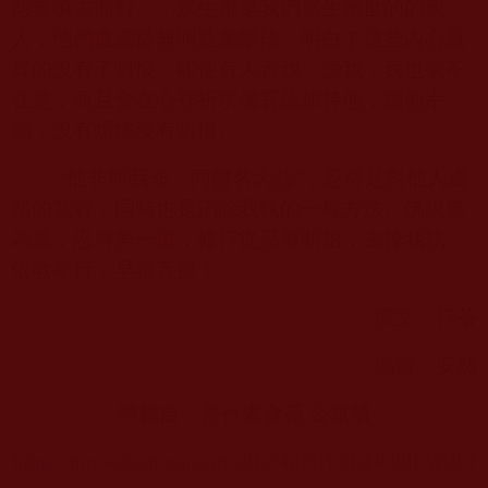
怨無嗔去面對……眾生都是我們累生累世的的親
人，他們還處於無明造業階段，明白了這些內心就
真的沒有了嗔恨。即使有人害我、謗我，我也毫不
在意，而且會在心裡祈求佛菩薩加持他，願他幸
福，沒有煩惱沒有嗔恨。
“他非即我非，同體名大悲”，忍辱是對他人過
錯的寬容，同時也是消除我執的一種方法。佛說無
為最，忍辱第一道，修行從忍辱開始，去掉我執，
依教奉行，早證菩提！
撰文：行茶
編輯：安然
轉載自：善行素食苑 公眾號
https://mp.weixin.qq.com/s/Bs74uf0iYdKOO9IFW9FJ