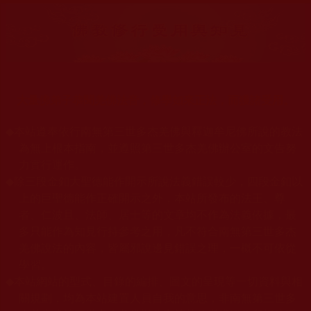
大量佛弟子恭聞羌佛法音，修學如來正法，而獲諸受用。
◆
本站遵奉依行南無第三世多杰羌佛與釋迦牟尼佛所說的教法
為無上根本指南，並遵照第三世多杰羌佛辦公室的文告努
力實行運作。
◆
除三段金釦大聖德能作開示所說法義錯誤較少，四段金釦以
上的巨聖德能作正確開示之外，本站所發布的法王、尊
者、仁波且、法師、居士等的文章均不作為法義依據，最
多只能作為知見行持參考之用，凡不符合南無第三世多杰
羌佛說法的內容，皆屬邪說邊見錯誤之理，一概不可依從
學習。
◆
本站網站的型式、目錄的編排、圖文的呈現等一切資料與相
關規劃，均為本站建置人員自我的意思，非南無第三世多