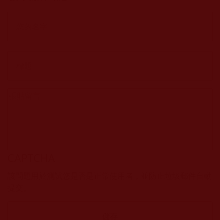
CAPTCHA
該問題用於測試您是否是正常使用者，並防止垃圾郵件自動
提交。