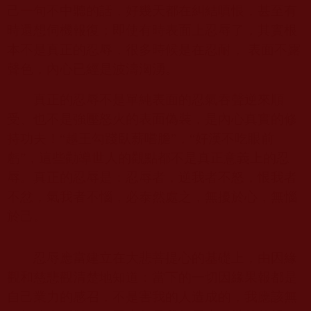
己一句不中聽的話，好幾天都在糾結嗔恨，甚至有
時還想伺機報復；即使有時表面上忍辱了，其實根
本不是真正的忍辱，很多時候是在忍耐， 表面不露
聲色，內心已經是波濤洶湧。
真正的忍辱不是單純表面的忍氣吞聲逆來順
受、也不是強壓怒火的表面偽裝，是內心真實的修
持功夫！“越王勾踐臥薪嚐膽”，“好漢不吃眼前
虧”，這些勸導世人的觀點都不是真正意義上的忍
辱。真正的忍辱是：忍辱者，逆我者不怒，恨我者
不忿，氣我者不惱，必泰然處之，無擾於心，無惱
於己。
忍辱應當建立在大悲菩提心的基礎上，由因緣
觀和慈悲觀清楚地知道：當下的一切因緣果報都是
自己業力的感召，不是害我的人造成的，我應該無