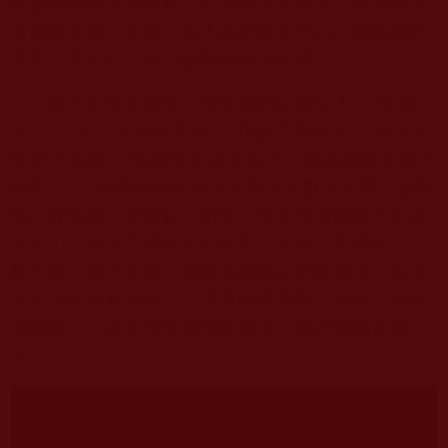
就循著狼的足跡來到了忍辱仙人的面前，便問仙人
有沒有看到一隻狼，仙人由於慈悲不忍心讓狼受到
傷害，又不想打妄語默默靜坐不回答。
歌利王很是氣憤，憤怒地問忍辱仙人：“你是
誰？”，仙人平靜地答道：“我是忍辱仙人。”歌利王
哈哈大笑說：“既然你是忍辱仙人，我就看看你能不
能忍”。一向暴躁的歌利王認為仙人默不作聲，是對
他心存藐視，頓時起了嗔恨。喪失理智的歌利王拔
出尖刀，砍下忍辱仙人的右手！然而，忍辱仙人一
動不動，面不改色，面對如此殘忍的歌利王，忍辱
仙人不但沒有嗔恨，心中還暗暗發願：有朝一日我
成道後，一定要先來度化歌利王，免得他殘害眾
生。