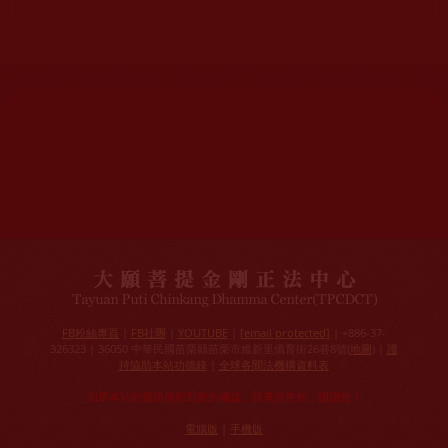
網站文章總數：
7194
網站圖片總數：
17881
網站影視總數：
1658
網站檔案總數：
1118
今日瀏覽人次：
718
總瀏覽人次：
3091298
今日瀏覽文章數：
544
總瀏覽文章數：
2353046
今日瀏覽影視數：
25
總瀏覽影視數：
90839
FB粉絲專頁
|
FB社團
|
YOUTUBE
|
[email protected]
| +886-37-
326323 | 36050 中華民國苗栗縣苗栗市維新里僑育街26巷8號(
地圖
) |
護
持協助本站功德錄
|
全球各聞法機構資料表
如果本站的資訊侵犯到您的權益，請來信告知，謝謝您！
電腦版
|
手機版