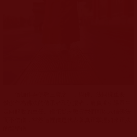
僧伽作為佛教三寶之一，與佛、法同樣重要。
僧伽作為佛法的傳承者和弘揚者，肩負著引導眾生
走向解脫的重任。佛陀從未教導我們可以只信佛法
而不信僧，當然這裡僧是代表著真正掌握如來正法
的賢聖僧。