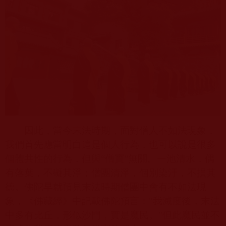
因此，當今末法時期，面對僧人不如法現象，
我們首先應當明白這是個人行為，也可以說是很多
個體共性的行為，但與“僧寶”無關。一池清水，偶
有落葉，不礙其淨；僧團清淨，個別染汙，不損其
德。佛陀早就預見末法時期僧團中會有不如法現
象，《佛藏經》中記載佛陀預言：
"
我滅度後，末法
中多有比丘，形似沙門，實是魔民。
"
但此魔民並不