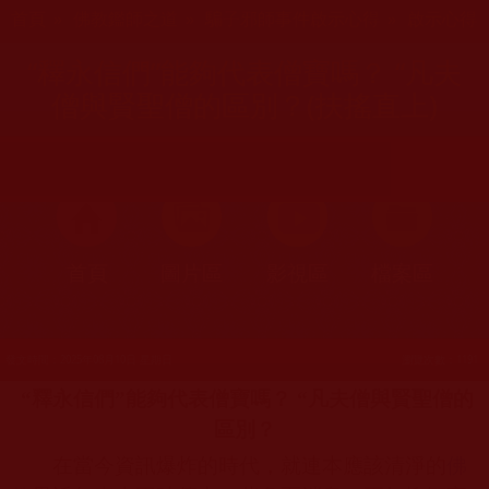
您在這裡
首頁
»
佛教鑑師之道
»
騙子邪師事件啟示心得
»
啟示心得
“釋永信們”能夠代表僧寶嗎？ “凡夫
僧與賢聖僧的區別？(扶搖直上)
首頁
圖片區
影視區
檔案區
發文時間：2025年08月10日 星期日
瀏覽次數：1191
“釋永信們”能夠代表僧寶嗎？ “凡夫僧與賢聖僧的
區別？
在當今資訊爆炸的時代，就連本應該清淨的
佛