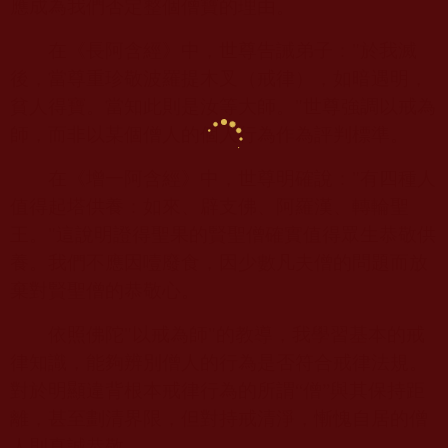
應成為我們否定整個僧寶的理由。
在《長阿含經》中，世尊告誡弟子：
"
於我滅
後，當尊重珍敬波羅提木叉（戒律），如暗遇明，
貧人得寶。當知此則是汝等大師。
"
世尊強調以戒為
師，而非以某個僧人的個人行為作為評判標準。
在《增一阿含經》中，世尊明確說：
"
有四種人
值得起塔供養：如來、辟支佛、阿羅漢、轉輪聖
王。
"
這說明證得聖果的賢聖僧確實值得眾生恭敬供
養。我們不應因噎廢食，因少數凡夫僧的問題而放
棄對賢聖僧的恭敬心。
依照佛陀
"
以戒為師
"
的教導，我學習基本的戒
律知識，能夠辨別僧人的行為是否符合戒律法規。
對於明顯違背根本戒律行為的所謂“僧”與其保持距
離，甚至劃清界限，但對持戒清淨，慚愧自居的僧
人則真誠恭敬。