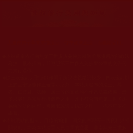
大量佛弟子恭聞羌佛法音，修學如來正法，而獲諸受用。
◆
本站遵奉依行南無第三世多杰羌佛與釋迦牟尼佛所說的教法
為無上根本指南，並遵照第三世多杰羌佛辦公室的文告努
力實行運作。
◆
除三段金釦大聖德能作開示所說法義錯誤較少，四段金釦以
上的巨聖德能作正確開示之外，本站所發布的法王、尊
者、仁波且、法師、居士等的文章均不作為法義依據，最
多只能作為知見行持參考之用，凡不符合南無第三世多杰
羌佛說法的內容，皆屬邪說邊見錯誤之理，一概不可依從
學習。
◆
本站網站的型式、目錄的編排、圖文的呈現等一切資料與相
關規劃，均為本站建置人員自我的意思，非南無第三世多