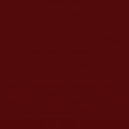
賢聖僧伽真福田。
不以凡夫遮慧眼，
中道正見自現前。
扶搖直上
轉載自：幸福人生新視野 公眾號
https://mp.weixin.qq.com/s/Ne282d49KBUeH45Wcbg
7Fg
本站註：佛弟子修學如來正法的知見與受用文章，
其內容可能有若干錯誤，故只能作為參考交流、薰
陶鼓勵之用，不為正見法理依據，一切法義以南無
第三世多杰羌佛說法為依歸。
更多文章