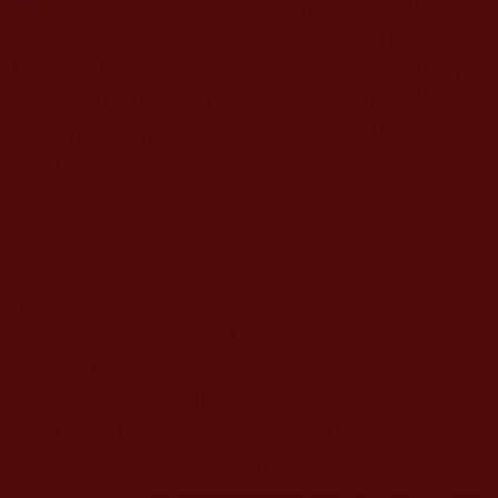
教
界近年來也不時傳出一些負面消息，正如柳智宇
所感悟“寺院比社會還複雜”。而近期甚囂塵上的“少
林寺
CEO
釋永信”事件的公之於眾，甚至導致部分佛
弟子產生了對佛法認知的偏差，甚至說以後
"
只信佛
法不信僧
"
，當然我們理解說此話的人，因為他們可
能被那些“著名僧人”給徹底傷透了，失望了，那麼
我們怎麼來認識這個問題呢，到底僧人值不值得信
任呢？“釋永信們”能夠代表僧寶嗎？
其實這種將
"
佛
"
與
"
僧
"
割裂開來的觀點，表面
上看似有理，實則隱藏著嚴重的知見偏差，若不及
時糾正，恐將斷送修行人的慧命。作為一名佛弟
子，我們更應具有區分“凡夫僧”和“賢聖僧
"
的能力
和正確知見，而不是因為某些邪僧的偏知邪行來”一
棍子打翻一船人”否認“僧寶”，因為他們沒有資格代
表僧寶，正如“貪嗔癡”不能代表“戒定慧”。