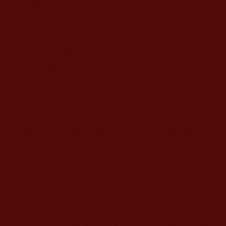
規律的如實陳述。
南無第三世多杰羌佛
曾說法：“他非即我非，同
體名大悲。”犯戒僧人自有其因果承擔，但也有突然
醒悟，改過自新的可能。《菩提道次第廣論》中
說：
"
觀德獲成就，察過不得益。
"
過分關注僧人過
失，沒有從中吸取經驗教訓來警示自己，也沒有因
此而升起大悲之心，則會損害我們自己的修行。
佛教界的負面新聞層出不窮，這是末法時期眾
生的共業，也是魔子魔孫利用此手段來斷滅眾生慧
命的一個手段，一個真正的修行人不應因此對真正
的佛教佛法產生疑慮，既而不再學習佛法，因為明
白那只是魔子魔孫的異化現象，不是佛法有問題，
也不是學佛有問題。
因此我們首先，應做到鑒別出誰是能夠代表三
寶之一僧寶的出家人，如果是賢聖僧，我們真誠恭