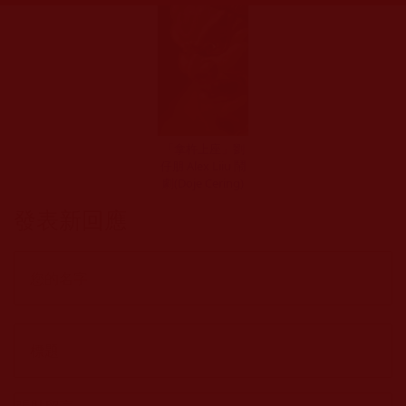
「拿杵上座」劉
仔朋 Alex Liiu 鬧
劇(Doje Cering)
發表新回應