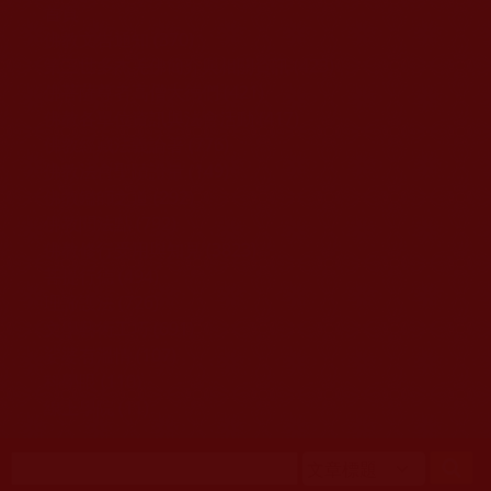
移至主內容
首頁
佛教文告通知 (370)
第三世多杰羌佛簡介與相關資訊 (423)
佛菩薩尊者高僧大德們 (421)
佛教各單位資訊與法會活動 (417)
佛教經藏法義論著 (776)
佛教法會聖蹟證量 (149)
佛教鑑師之道 (292)
佛教聞法點 (792)
佛教修行受用與知見 (3823)
菩提行德 (494)
理諦護法 (726)
文學藝術工巧 (691)
娑婆有溫情 (107)
科學眼 (110)
線上學院 (11)