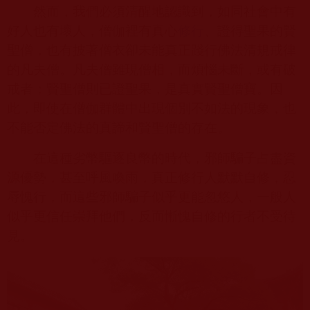
然而，我們必須清醒地認識到，如同社會中有
好人也有壞人，僧伽裡有真心
修行
、證得聖果的賢
聖僧，也有披著僧衣卻未能真正踐行佛法清規戒律
的凡夫僧。凡夫僧雖現僧相，而煩惱未斷，或有破
戒者；賢聖僧則已證聖果，是真實賢聖僧寶。因
此，即使在僧伽群體中出現個別不如法的現象，也
不能否定佛法的真諦和賢聖僧的存在。
在這種劣幣驅逐良幣的時代，邪師騙子占盡資
源優勢，甚至呼風喚雨，真正修行人默默自修，忍
辱愧行，而這些邪師騙子似乎更能忽悠人，一般人
似乎更信任崇拜他們，反而慚愧自修的行者不受待
見。