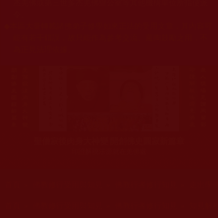
杰羌佛或第三世多杰羌佛辦公室等其他機構單位所指使派
令。
◆
本區大量轉載諸佛弟子修學如來正法的受用文章，其內容可
能有若干錯誤，故只能作為參考交流、薰陶鼓勵之用，不
為正見法理依據。
聖僧寂後肉身大神變 開創佛史圓寂新篇章
印證解脫法源就在羌佛處
您在這裡
首頁
»
佛教修行受用與知見
»
佛教行者修行知見
»
走出學
您在這裡
首頁
»
佛教修行受用與知見
»
佛教行者修行知見
»
知見解