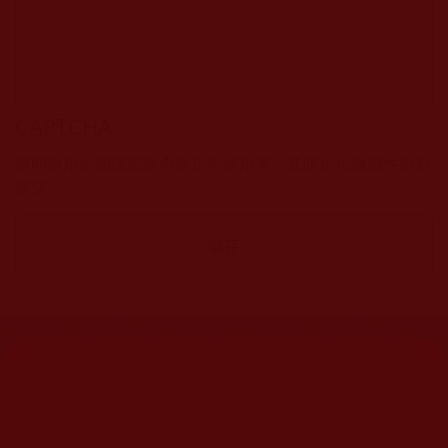
CAPTCHA
該問題用於測試您是否是正常使用者，並防止垃圾郵件自動
提交。
網站文章總數：
7196
網站圖片總數：
17884
網站影視總數：
1658
網站檔案總數：
1118
今日瀏覽人次：
1486
總瀏覽人次：
3098564
今日瀏覽文章數：
1142
總瀏覽文章數：
2358798