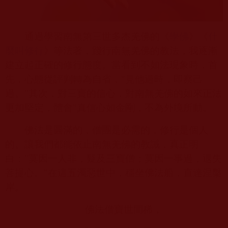
通過學習南無第三世多杰羌佛的《
學佛
》《
什
麼叫修行
》等法著，踐行南無羌佛的教法，我逐漸
建立起正確的修行態度。當看到不如法現象時，首
先，心態從評判轉為自省，
"
見他過時，即察己
過。
"
其次，對三寶的信心，對南無羌佛的如來正法
更加堅定，體會
"
真信心如金剛，不為外境所動。
佛法是圓滿的，僧團是必需的，修行是個人
的。讓我們都能依止南無羌佛的教誡，真正明
白：
"
莫因一人非，疑及三寶僧；莫因一事過，退失
菩提心。
"
在這五濁惡世中，穩坐佛法船，直達涅槃
岸。
佛法僧寶世間稀，