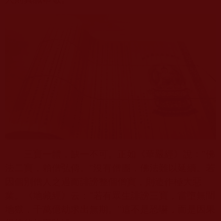
三寶一體，缺一不可。正如《華嚴經》說：
"
佛
法二寶，賴僧弘傳。
"
沒有僧團，佛法難以延續。若
因個別僧人之過而誹謗整個僧寶，則造作極大惡
業。《地藏經》云：
"
若有眾生誹謗三寶，當墮無間
地獄，千萬億劫求出無期。
"
這不是恐嚇，而是因果