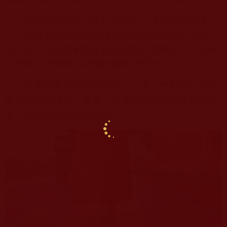
然而當我靜下心來仔細思考，這種罔顧法儀，
不守戒律卑劣齷齪的行徑完全與佛陀教誡背道而
馳，這不正是波旬魔王化現的魔子魔孫穿上袈裟進
入僧團，破壞佛法律儀的真實寫照嗎？
妖魔的本質必然破壞佛法，讓人們對佛法產生
偏見而遠離佛法，避免人們通過修學佛法成為解脫
者，藉以維護魔宮的繁榮。