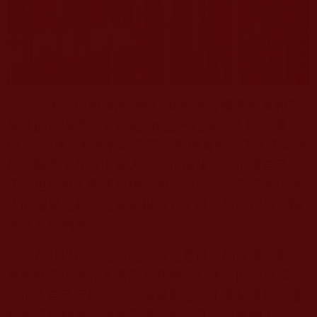
趕走一個粗暴的“僧人”就能洗掉彌漫銅臭和系
統性的冷漠嗎？要知道
“
施主一粒米，大如須彌
山……”連一粒米都容不下，那他還能容下天下眾生
的苦難嗎？此等出家人不守持戒律，不但將自己毀
了，也給世人帶來對佛法的退毀之心，對正派出家
人的偏見之觀，造成善根者見了佛法望而卻步，斷
送諸有情的慧命。
長此以往，這不能不說這是佛法的深重災難，
奉勸此等出家行人若不及時懸崖勒馬，回頭是岸，
不但害自己下地獄，令無量眾生百千萬劫限於六道
輪迴不得解脫，後果不堪設想！其罪何然啊！