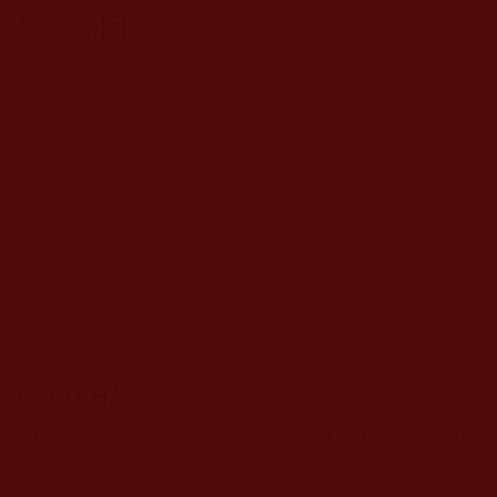
的教法
發表新回應
CAPTCHA
該問題用於測試您是否是正常使用者，並防止垃圾郵件自動
提交。