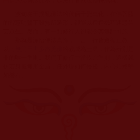
高僧大德傳法開示，以免行者依法修持成就。
波旬魔王擾亂佛法的伎倆千變萬化，在佛菩薩
的智慧明鑒下雖無所遁形，卻能以種種機巧迷惑芸
芸眾生。然而，有一類修行人卻能令其無計可施
——那就是深悟佛法真諦，一言一行皆遵循正教，
以
南無第三世多杰羌佛
的教誡為圭臬，作為辨別是
非的唯一準則。我們于修行中當依此準則，這樣就
仿若身披無形金盾，任外境如何侵擾，內心始終堅
如磐石。