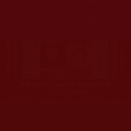
杰羌佛或第三世多杰羌佛辦公室等其他機構單位所指使派
令。
◆
本區大量轉載諸佛弟子修學如來正法的受用文章，其內容可
能有若干錯誤，故只能作為參考交流、薰陶鼓勵之用，不
為正見法理依據。
聖僧寂後肉身大神變 開創佛史圓寂新篇章
印證解脫法源就在羌佛處
您在這裡
首頁
»
佛教修行受用與知見
»
佛教行者修行知見
»
走出學
您在這裡
首頁
»
佛教鑑師之道
»
騙子邪師公案