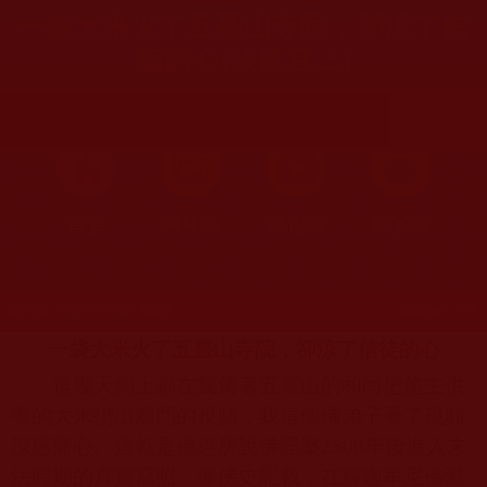
一袋大米火了五臺山寺院，卻涼了信
徒的心(扶搖直上)
首頁
圖片區
影視區
檔案區
發文時間：2025年07月06日 星期日
瀏覽次數：1024
一袋大米火了五臺山寺院，卻涼了信徒的心
這幾天網上都在瘋傳著五臺山的和尚把施主供
養的大米扔出廟門的視頻，我這個佛弟子看了視頻
深感痛心。這就是佛經所說佛涅槃
2500
年後進入末
法時期的真實寫照，據佛史記載，在釋迦牟尼佛滅