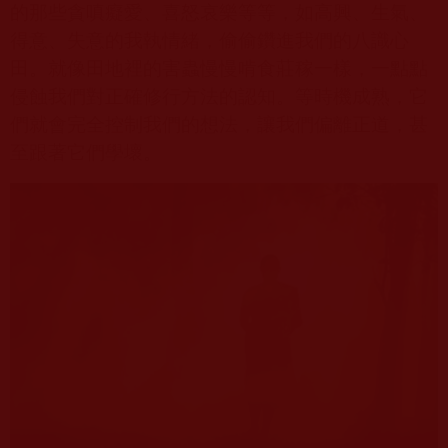
的那些貪嗔癡愛、喜怒哀樂等等，如高興、生氣、
得意、失意的我執情緒，偷偷鑽進我們的八識心
田。就像田地裡的害蟲慢慢啃食莊稼一樣，一點點
侵蝕我們對正確修行方法的認知。等時機成熟，它
們就會完全控制我們的想法，讓我們偏離正道，甚
至跟著它們學壞。