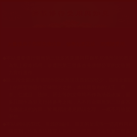
大量佛弟子恭聞羌佛法音，修學如來正法，而獲諸受用。
◆
本站遵奉依行南無第三世多杰羌佛與釋迦牟尼佛所說的教法
為無上根本指南，並遵照第三世多杰羌佛辦公室的文告努
力實行運作。
◆
除三段金釦大聖德能作開示所說法義錯誤較少，四段金釦以
上的巨聖德能作正確開示之外，本站所發布的法王、尊
者、仁波且、法師、居士等的文章均不作為法義依據，最
多只能作為知見行持參考之用，凡不符合南無第三世多杰
羌佛說法的內容，皆屬邪說邊見錯誤之理，一概不可依從
學習。
◆
本站網站的型式、目錄的編排、圖文的呈現等一切資料與相
關規劃，均為本站建置人員自我的意思，非南無第三世多