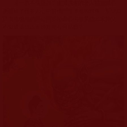
這一幕不僅砸碎了虔誠供奉的老人那顆誠心，
更砸碎了很多人心中對佛門清淨地的想像。那些自
己省吃儉用的阿公阿婆卻盡心供養某些出家師父，
不知道這些出家師對此有何感想？