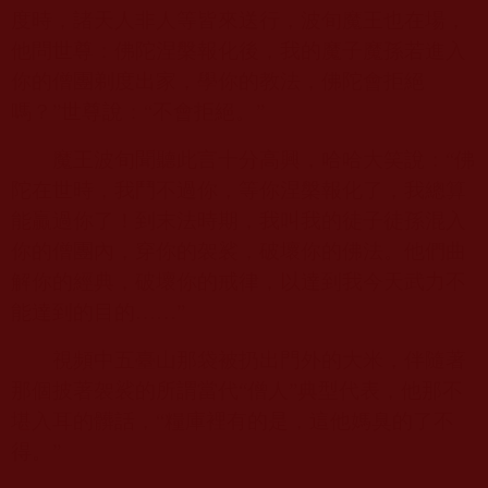
度時，諸天人非人等皆來送行，波旬魔王也在場，
他問世尊：佛陀涅槃報化後，我的魔子魔孫若進入
你的僧團剃度出家，學你的教法，佛陀會拒絕
嗎？”世尊說：“不會拒絕。”
魔王波旬聞聽此言十分高興，哈哈大笑說：“佛
陀在世時，我鬥不過你，等你涅槃報化了，我總算
能贏過你了！到末法時期，我叫我的徒子徒孫混入
你的僧團內，穿你的袈裟，破壞你的佛法。他們曲
解你的經典，破壞你的戒律，以達到我今天武力不
能達到的目的……”
視頻中五臺山那袋被扔出門外的大米，伴隨著
那個披著袈裟的所謂當代“僧人”典型代表，他那不
堪入耳的髒話，“糧庫裡有的是，這他媽臭的了不
得。”