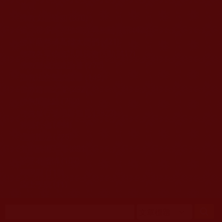
移至主內容
首頁
佛教文告通知 (370)
第三世多杰羌佛簡介與相關資訊 (423)
佛菩薩尊者高僧大德們 (421)
佛教各單位資訊與法會活動 (417)
佛教經藏法義論著 (776)
佛教法會聖蹟證量 (149)
佛教鑑師之道 (292)
佛教聞法點 (792)
佛教修行受用與知見 (3823)
菩提行德 (494)
理諦護法 (726)
文學藝術工巧 (691)
娑婆有溫情 (107)
科學眼 (110)
線上學院 (11)