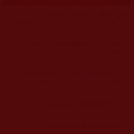
另一方面，毀佛教戒，亂佛律儀，摧滅一切佛
法正見的教導，這是他們最根本最首要的任務，其
主要工作宗旨是：
1
、 佔領寺廟及佛教團體機構，混入其高層，
以其世俗威望宣說邪知偏見破壞真正佛法的傳播，
阻撓信眾親近如來正法。
2
、 阻撓或破壞正知正見的
佛教
典籍面世，以
假充真以防行者學到正法，借此把眾生引到邪道邊
道中。
3
、 阻撓、誹謗或破壞真正佛菩薩慈悲度生事
業。
4
、 阻撓、誹謗或破壞真正佛菩薩化身的正宗