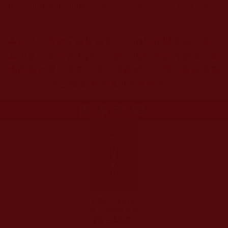
https://mp.weixin.qq.com/s/QvLtpD0s-bVLkcB50gwG
Dg
本站註：佛弟子修學如來正法的知見與受用文章，
其內容可能有若干錯誤，故只能作為參考交流、薰
陶鼓勵之用，不為正見法理依據，一切法義以南無
第三世多杰羌佛說法為依歸。
更多文章
古佛降世的背後-
五、 佛陀降世的
意義—體系完整