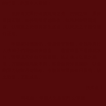
的行舉，此實令人希噓！
然終有大乘行者攜無畏之勇、悲憫之懷，秉持
菩提宏願，如持明燈穿越暗夜，似執利劍劈開迷
霧。以智慧之光照亮眾生迷途，以慈悲之手指引修
行正道。
唯願蒙諸佛護佑，借這聲聲警醒，令我等真行
人佛弟子們洞徹表像虛妄——塵世喧囂不過鏡花水
月，毀譽流言恰似空穀迴響。站定佛法弘揚之高
境，方能勘破萬象本質，察覺自身知見偏頗，以金
剛慧力破除愚癡暗蔽。令般若智慧如春日新筍，破
土勃發，茁壯成長。
扶搖直上
轉載自：幸福人生新視野 公眾號