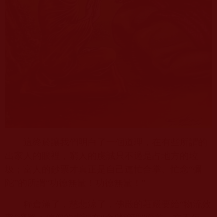
這終於讓我們明白了一個道理，在有些所謂的
出家人的眼裡，窮人的虔誠只不過是占地方的垃
圾；富人的鈔票才真正是自己連忙合掌、忙念“彌
陀”的所謂“功德無量！功德無量！”
糧倉滿了，慈悲涼了，佛殿的莊嚴要給“物流效