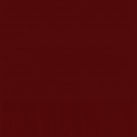
率”讓路；信仰的虔誠在“倉儲管理”面前一文不值。
如果老人供奉的是成捆的鈔票，那張憤怒的嘴臉會
不會瞬間擠出虛假慈悲為懷的“笑容”？此時我不禁
想起當年費勁心力僅僅湊夠一小坨酥油而虔誠供佛
的老阿媽，……
事後雖然佛教協會迅速做出反應，涉事僧人
被“遷單”，各寺也收到世俗的心懷慈悲倡議書，然
而紙上的漂亮話在視頻的刺耳的咒駡聲面前顯得那
麼蒼白無力。“紙上談來終覺淺，絕知此事要躬
行”，當此等寺廟越來越像香火公司，僧人念的不再
是”真經”，而是為了考核的
KPI
。