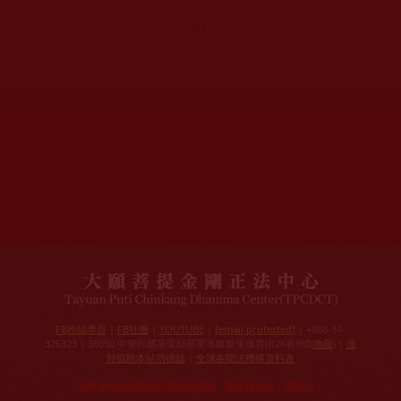
網站文章總數：
7195
網站圖片總數：
17882
網站影視總數：
1658
網站檔案總數：
1118
今日瀏覽人次：
1257
總瀏覽人次：
3093988
今日瀏覽文章數：
978
總瀏覽文章數：
2355166
今日瀏覽影視數：
101
總瀏覽影視數：
91007
FB粉絲專頁
|
FB社團
|
YOUTUBE
|
[email protected]
| +886-37-
326323 | 36050 中華民國苗栗縣苗栗市維新里僑育街26巷8號(
地圖
) |
護
持協助本站功德錄
|
全球各聞法機構資料表
如果本站的資訊侵犯到您的權益，請來信告知，謝謝您！