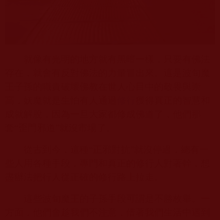
就像有光明的地方就有黑暗一樣，只要有佛法
存在，就會有反對佛法的力量冒出來。這是波旬魔
王子孫的職責破壞佛教在世人心目中的敬畏與崇
高，妖魔就是生怕有人通過
修行
獲得真正的智慧和
成就解脫，因為一旦大家都修成佛道了，他們那
套“歪門邪道”就沒市場了。
從古到今，這種“正邪對抗”就沒停過，總有一
些人用各種手段，專門和真正的修行人對著幹，想
盡辦法把行人從正確的修行路上拉走。
這些波旬魔王的子孫手段可謂是不勝枚舉。一
方面，他們會趁我們不注意，借著我們生活中遇到