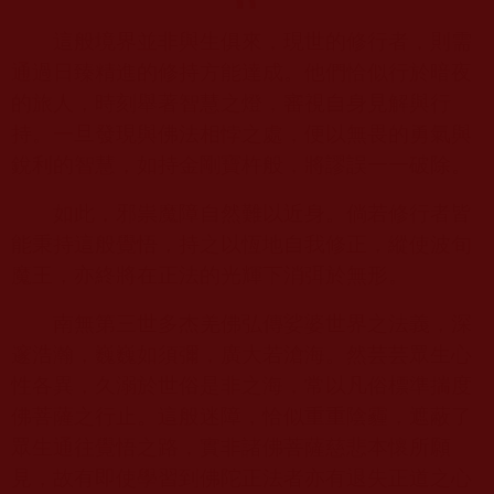
這般境界並非與生俱來，現世的修行者，則需
通過日臻精進的修持方能達成。他們恰似行於暗夜
的旅人，時刻舉著智慧之燈，審視自身見解與行
持。一旦發現與佛法相悖之處，便以無畏的勇氣與
銳利的智慧，如持金剛寶杵般，將謬誤一一破除。
如此，邪祟魔障自然難以近身。倘若修行者皆
能秉持這般覺悟，持之以恆地自我修正，縱使波旬
魔王，亦終將在正法的光輝下消弭於無形。
南無第三世多杰羌佛弘傳娑婆世界之法義，深
邃浩瀚，巍巍如須彌，廣大若滄海。然芸芸眾生心
性各異，久溺於世俗是非之海，常以凡俗標準揣度
佛菩薩之行止。這般迷障，恰似重重陰霾，遮蔽了
眾生通往覺悟之路，實非諸佛菩薩慈悲本懷所願
見，故有即使學習到佛陀正法者亦有退失正道之心