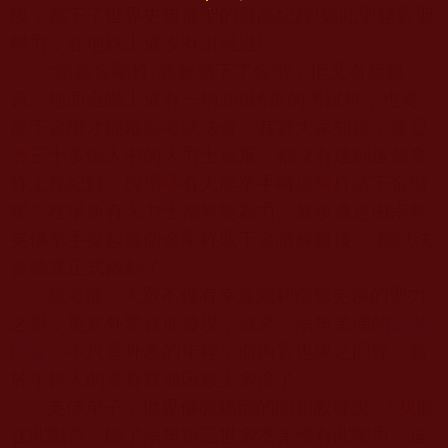
段，創下了世界史無前聖的最高紀錄
!
如此聖體質聖
體力，在地球上還沒有出現過
!
“鎮殿金剛杵”雖被請下了金階，但又有新難
題。地面金階上還有一柄
280
磅重的考試杵，也要
提下金階才能啟動考試法會。其實大家知道，連亞
洲三十多億人中的大力士冠軍，都沒有達到這個拿
杵上座紀錄，現場哪有人能單手將這柄杵請下金階
呢？在場所有大力士都無能為力。最後還是由南無
羌佛單手提起這個金剛杵取下金階解難後， 應試法
會總算正式啟動了。
應考前，大眾不僅有幸見識到南無羌佛的聖力
之舉，更意外驚喜地發現，原來，南無羌佛的
返老
回春
，不只是外表的年輕，而內質也與之同等，勝
於年輕人的青春質地因數太多倍了
!
羌佛弟子，世界佛教總部的開初教尊說：“我敢
在此斷言，除了南無第三世多杰羌佛有此聖力，這