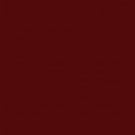
量的巨聖德才拉得起，世界上從未有人能將其撼動
過分毫，此等級重量會把常人的筋骨、肌肉都拉到
破裂，骨節垮架的。
法義規定，“鎮殿金剛杵”放在金階上時，若取
不下金階，則不可啟動大殿活動，自然不可在壇
城“拿杵上座”考試，絕不可啟用金剛勾去拿杵，否
則犯律規。
如何是好？大家面面相覷，極度擔憂。所有力
氣大的人都上去請這柄巨杵下金階，任他們用盡九
牛二虎之力提拉，也無人能單手將該杵拉動絲毫，
更別說拉離聖座了。法會無法開始。
正好當天
H.H.
第三世多杰羌佛被恭請觀禮法
會。於是，大眾恭請南無第三世多杰羌佛解難。
南無羌佛說：“我本來就不贊同你們這項考科，
考了半天也是常規之人，有幾個是初級聖者
?
不是聖
者，上超十幾段都不可能
!
是誰把這杵放到金階上