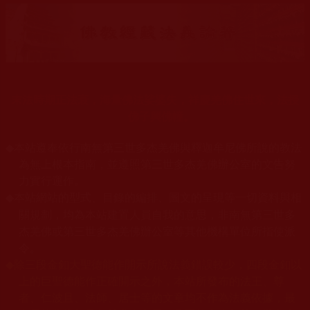
末法時期正法衰，海量佛法娑婆失，祥慶羌佛住世來，法授
佛子興佛幢。
◆
本站遵奉依行南無第三世多杰羌佛與釋迦牟尼佛所說的教法
為無上根本指南，並遵照第三世多杰羌佛辦公室的文告努
力實行運作。
本站網站的型式、目錄的編排、圖文的呈現等一切資料與相
◆
關規劃，均為本站建置人員自我的意思，非南無第三世多
杰羌佛或第三世多杰羌佛辦公室等其他機構單位所指使派
令。
◆
除三段金釦大聖德能作開示所說法義錯誤較少，四段金釦以
上的巨聖德能作正確開示之外，本站所發布的法王、尊
者、仁波且、法師、居士等的文章均不作為法義依據，最