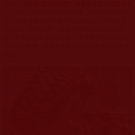
（
1
）、開初教尊的如此聖力與世界大力士比如何？
據悉，有多人曾親眼目睹過，獲得“世界大力士
大力宗師”金腰帶的亞洲大力士龍武
2019
年
12
月正
式在西安“拿杵上座”，雖最終取得上超
10
段的成
績，手指也被當場拉裂出血，總算奪得世界大力士
大宗師金腰帶，但還是沒有拿到開初教尊初級聖者
的段位。