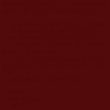
世界上任何法王任何大活佛大法師都別想提起“鎮殿
金剛杵”分毫
!
休想打破佛陀創立的上超
56
段的紀
錄！”
事實就是如此。如此大的聖力，除了佛陀的本
質，這個世界還有誰能做得到呢
?
不論信或不信，服
或不服，事實就擺在面前，沒有任何技巧花招可
用，就是直截了當提起實際的重量。除了驚歎認可
道行高深，還能說什麼呢
?
佛教
歷史一直以來處於模棱兩可的玄乎空論，
通過“拿杵上座”測試總算打開了樞紐，亮出了實質
的真相
!
真佛法實顯道行，假佛法空說理論。
撰稿
/
有年
編輯
/
卓瓦貢波
攝影
/
楊慧君，