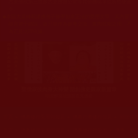
杰羌佛或第三世多杰羌佛辦公室等其他機構單位所指使派
令。
◆
本區大量轉載諸佛弟子修學如來正法的受用文章，其內容可
能有若干錯誤，故只能作為參考交流、薰陶鼓勵之用，不
為正見法理依據。
聖僧寂後肉身大神變 開創佛史圓寂新篇章
印證解脫法源就在羌佛處
您在這裡
首頁
»
佛教修行受用與知見
»
佛教行者修行知見
»
關於供
您在這裡
首頁
»
佛教修行受用與知見
»
佛事修行得受用
»
佛事、發