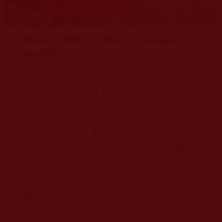
二、我的義工經歷：初期雖執于功德做義工，但同
樣對我幫助很大
對於我來說，是比較幸運和特殊的。從未接觸
過佛法的我，
2015
年是我最幸福的人生轉折。這一
年，我在北方的某寺參加了由教尊證達上人主持
的“浴佛法會“，繼而，我又有幸參加了教尊舉行的
皈依法會，成了一名慚愧佛弟子，恭聞
南無第三世
多杰羌佛
的
法音
，學習 南無第三世多杰羌佛的法
寶。
在法會期間，師兄師姐和出家僧眾們都很忙
碌，有人告訴我，在正法寺廟做義工功德很大，既
消業又培福，健康長壽，家財興旺，福報無量。我