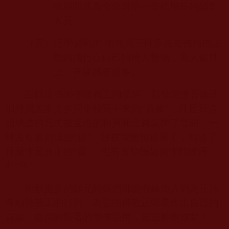
情期間成為全公司唯一業績增長的銷售
人員。
（五）把學習到的 南無第三世多杰羌佛的佛法
能夠踐行在自己的待人接物，為人處世
上，善緣越來越多。
回顧這些學佛做義工的受用，我發現佛菩薩己
加持我太多太多用金錢買不來的“寶藏”，只是我這
個地道的凡夫被世俗的物質和金錢蒙閉了雙眼，一
時沒有看到這些“寶”。好在我覺悟過來了，知道了
什麼才是真正的“寶”，也有所領悟如何才能獲得
此“寶”。
祈願更多的師兄師姐們都能有緣加入到為正法
寺廟做義工的行列，為弘揚佛教正能量作出自己的
貢獻，並得到顯著的學佛受用，直至解脫成就！