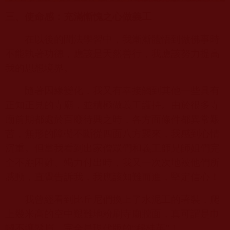
三、使命感：充滿慚愧之心做義工
在以後的聞法學習中，我漸漸體悟到做佛事時
不能執著功德，應該是天然善行，我應該努力提高
我的思想境界。
隨著因緣變化，我又有幸接觸到其他一些具有
正知正見的寺廟，並積極做義工護持。由於很多寺
廟前期都處於百廢待興之時，各方面條件都異常艱
苦，無形的障礙不斷從四面八方襲來，我感到心情
沉重。但當我看到出家僧眾們和義工師兄師姐們完
全不顧困難、竭力付出時，我又一次次地被他們所
感動，直覺告訴我，我應該知難而進，堅定信心！
我曾經看到比丘尼們換上了水泥工的著裝，爬
上幾米高的空中艱難地粉刷寺廟牆面，真可謂是巾
幗不讓鬚眉，完全是現代版的“穆桂英”！