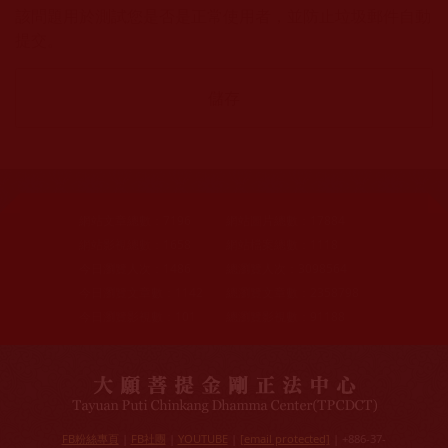
該問題用於測試您是否是正常使用者，並防止垃圾郵件自動
提交。
網站文章總數：
7196
網站圖片總數：
17884
網站影視總數：
1658
網站檔案總數：
1118
今日瀏覽人次：
1486
總瀏覽人次：
3098564
今日瀏覽文章數：
1142
總瀏覽文章數：
2358798
今日瀏覽影視數：
101
總瀏覽影視數：
91188
FB粉絲專頁
|
FB社團
|
YOUTUBE
|
[email protected]
| +886-37-