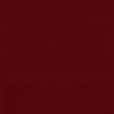
執也在慢慢地減弱，我的心也變得更加明淨。這是
從未有過的感悟，我深深的知道，這一切都是三寶
的加持和攝受，我唯有真心的感恩和報恩……
於是我變了，只要有緣遇上這些寺廟佛事的緣
起，我一定會千方百計地去參加和護持，工作等世
俗之事就暫時放在一邊，這才是佛弟子的正業。
在寺廟做義工這幾年，表面上看我似乎都是付
出，付出體力，付出時間，沒有得到利益收穫，但
佛菩薩的加持又豈是有相的物質和金錢所能企及的
啊！