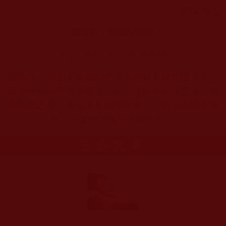
慈松
/
葵心
轉載自：華藏學佛苑
https://hzbi.org/12656.html
本站註：佛弟子修學如來正法的知見與受用文章，
其內容可能有若干錯誤，故只能作為參考交流、薰
陶鼓勵之用，不為正見法理依據，一切法義以南無
第三世多杰羌佛說法為依歸。
更多文章