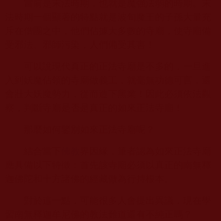
當前是末法時期，也就是魔強法弱的時期。末
法時期一個顯著的特點就是波旬魔王的子孫大量充
斥在僧團之中，他們佔據大多數的寺廟，使寺廟備
受邪法、邪師污染，人們備受其害！
可以說現代真正的正法寺廟是不多的，一旦進
入到妖魔佔領的寺廟做義工，就毫無功德可言，還
會壯大妖魔勢力，從而造下黑業！因此必須依法觀
察，判斷寺廟是否是真正的如來正法寺廟！
那麼如何鑒別如來正法寺廟呢？
結合當下
佛教
界因緣，筆者認為如來正法寺廟
應具備以下特徵：首先該寺廟必須以真正的南無釋
迦佛陀和十方諸佛的經藏做為行持根本。
對於這一點，可能很多人會提出異議，現在學
習南無釋迦牟尼佛的教法難道還有不純正嗎？