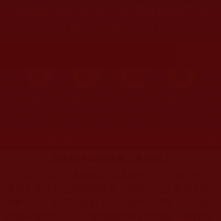
華藏學佛苑-怎樣在寺廟裡做義工來
培福？(慈松、葵心)
首頁
圖片區
影視區
檔案區
發文時間：2021年04月03日 星期六
瀏覽次數：818
怎樣在寺廟裡做義工來培福？
眾所周知，護持真正弘揚如來正法寺廟對每個
佛弟子來說都是應盡的義務，做義工也是最基本的
佛事之一。但是，做義工也不是簡單的事，它需要
具備正確的知見，克服種種艱難才能做好，並得到