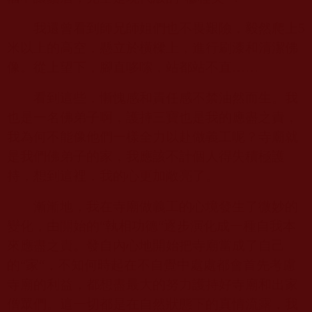
我還曾看到師兄師姐們也不畏艱險，毅然爬上
5
米以上的高空，懸立於橫樑上，進行刷漆和清潔佛
像。從上望下，腳直哆嗦，站都站不直……
看到這些，慚愧感和責任感不禁油然而生。我
也是一名佛弟子啊，護持三寶也是我的應盡之責，
我為何不能像他們一樣全力以赴做義工呢？寺廟就
是我們佛弟子的家，我應該不計個人得失積極護
持，想到這裡，我的心更加敞亮了。
漸漸地，我在寺廟做義工的心境發生了微妙的
變化，由開始的“執相功德“逐步演化成一種自我本
來應盡之責。發自內心地開始把寺廟當成了自己
的“家“，不知何時起在不自覺中處處都會首先考慮
寺廟的利益，都想盡最大的努力護持好寺廟和出家
僧眾們。這一切都是在自然狀態下的真情流露，我