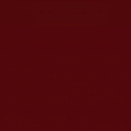
大量佛弟子恭聞羌佛法音，修學如來正法，而獲諸受用。
◆
本站遵奉依行南無第三世多杰羌佛與釋迦牟尼佛所說的教法
為無上根本指南，並遵照第三世多杰羌佛辦公室的文告努
力實行運作。
◆
除三段金釦大聖德能作開示所說法義錯誤較少，四段金釦以
上的巨聖德能作正確開示之外，本站所發布的法王、尊
者、仁波且、法師、居士等的文章均不作為法義依據，最
多只能作為知見行持參考之用，凡不符合南無第三世多杰
羌佛說法的內容，皆屬邪說邊見錯誤之理，一概不可依從
學習。
◆
本站網站的型式、目錄的編排、圖文的呈現等一切資料與相
關規劃，均為本站建置人員自我的意思，非南無第三世多