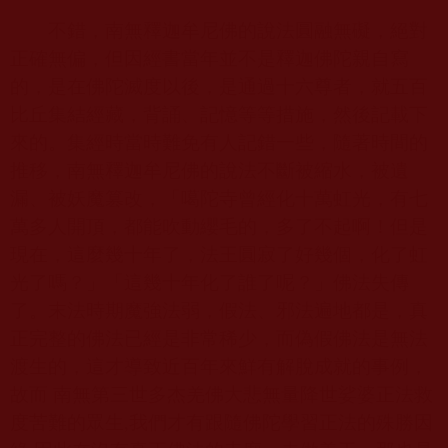
不錯，南無釋迦牟尼佛的說法圓融無礙，絕對
正確無偏，但因經書當年並不是釋迦佛陀親自寫
的，是在佛陀滅度以後，是通過十六尊者，就五百
比丘集結經藏，背誦、記憶等等措施，然後記載下
來的。集經時當時難免有人記錯一些，隨著時間的
推移，南無釋迦牟尼佛的說法不斷被縮水，被遺
漏、被妖魔篡改，「噶陀寺曾經化十萬虹光，有七
萬多人開頂，都能吹動纓毛的，多了不起啊！但是
現在，這麼幾十年了，法王圓寂了好幾個，化了虹
光了嗎？」「這幾十年化了誰了呢？」佛法失傳
了。末法時期魔強法弱，假法、邪法遍地都是，真
正完整的佛法已經是非常稀少，而偽假佛法是無法
渡生的，這才導致近百年來鮮有解脫成就的事例，
故而 南無第三世多杰羌佛大悲無量降世娑婆正法救
度苦難的眾生
,
我們才有跟隨佛陀學習正法的殊勝因