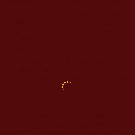
聽後備受激勵，非常想加入到義工的行列之中。
那幾天，看到師兄姐們的無私付出，僧眾們體
貼入微的關懷，我不由得全心投入幹起義工來了，
並體驗到了從未有過的歡樂中。大家其樂融融，在
一個大家庭裡相互間親切關懷，那麼輕鬆愉快，我
真心感受到這個家好溫暖啊！
經歷過這次法會後，我逐步喜愛上在寺廟做義
工了。雖然我是四川人，距離寺院有好幾千公里，
坐火車要伍拾多個小時才能到達，但每次有法會訊
息，我還是會想盡辦法去參加和護持，執于功德
唄！
我在寺院做完義工，返回四川後，我發現我的
抽煙
(20
年以上煙齡
)
、賭博
(20
年以上賭齡
)
和幾乎天
天的宵夜生活等諸多惡習在一個多月時間內不知不
覺遠離我了，就好似我對“它們“提不起勁來了。家