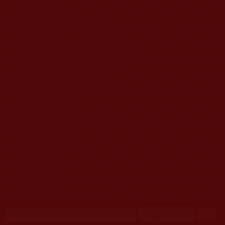
移至主內容
首頁
佛教文告通知 (370)
第三世多杰羌佛簡介與相關資訊 (423)
佛菩薩尊者高僧大德們 (421)
佛教各單位資訊與法會活動 (417)
佛教經藏法義論著 (776)
佛教法會聖蹟證量 (149)
佛教鑑師之道 (292)
佛教聞法點 (792)
佛教修行受用與知見 (3823)
菩提行德 (494)
理諦護法 (726)
文學藝術工巧 (691)
娑婆有溫情 (107)
科學眼 (110)
線上學院 (11)