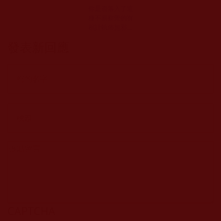
你是否落入了這
種不易察覺的有
相計執佈施邪見
中？(籬菊半開)
發表新回應
CAPTCHA