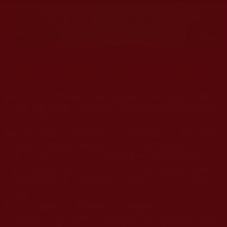
大量佛弟子恭聞羌佛法音，修學如來正法，而獲諸受用。
◆
本站遵奉依行南無第三世多杰羌佛與釋迦牟尼佛所說的教法
為無上根本指南，並遵照第三世多杰羌佛辦公室的文告努
力實行運作。
◆
除三段金釦大聖德能作開示所說法義錯誤較少，四段金釦以
上的巨聖德能作正確開示之外，本站所發布的法王、尊
者、仁波且、法師、居士等的文章均不作為法義依據，最
多只能作為知見行持參考之用，凡不符合南無第三世多杰
羌佛說法的內容，皆屬邪說邊見錯誤之理，一概不可依從
學習。
◆
本站網站的型式、目錄的編排、圖文的呈現等一切資料與相
關規劃，均為本站建置人員自我的意思，非南無第三世多