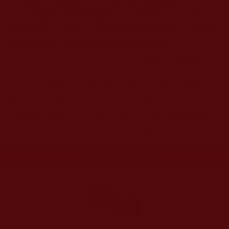
發，更進一步增加了我對師父的認識與嚮往。
拉拉雜雜，不能盡書師父的大悲
菩提心
於萬一，
弟子僅以此文向師父表達我最誠摯的敬意，並確信
這是我生命中最奇異與最圓滿的相遇之一。
佛弟子 王莉菲 合十
2010.10.26
本文摘錄自：
智慧分享(第一卷)
第
71-73
頁
本站註：佛弟子修學如來正法的受用文章，其內容可
能有若干錯誤，故只能作為參考交流、薰陶鼓勵之
用，不為正見法理依據。
更多文章