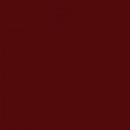
科學實驗證實：
學佛者與非學佛
者的腦部有很大
區別
發表新回應
CAPTCHA