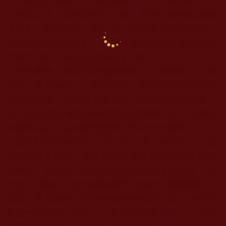
一問佛堂諸先學，才知道這是
佛教
經文所記載，天
人所居之境，與母親往生之時，最後一絲熱氣為額
頂之處，若合符節。我心裡一方面為母親能到此一
美地感到欣慰與激動，但另方面卻仍思索著真的有
六道之境嗎？師父真當如此了得嗎？
經此事後，便常和語珈聊到師父。語珈拿師父的
大作「老實修行」一書給我看，看完後感覺師父行
文誠懇素樸，內容僅為書寫自己學佛的過程和遭
遇，以及跟隨 佛陀師爺期間的見聞和心得，沒有任
何虛華高調，我的直覺是師父所言句句屬實。
基於對師父的好奇，為了進一步了解師父，以及
了解佛教是什麼，為什麼師父要在可以清閒過日的
後半生，辛苦的一頭栽進弘揚佛法的漫漫長路，因
此從
5
月開始，就比較規律的到台南永康佛堂聽師父
講話。事實在內心仍存有很多的辨證之念，亦即想
要提一些有的、沒的，一來藉以認識
佛教
，二來試