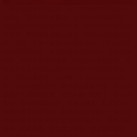
母親這幾年和我住在一起，
3
月時媽媽因我的不
夠細心，而跌倒住進醫院。語珈很快的告知師父，
媽媽因此即時獲得師父的加持。住院期間母親睡得
很安詳，醫院裡各個輪值護士，都覺得媽媽氣色紅
潤、光滑，不像一般病人的憔悴不堪。
4
月
6
日媽媽
没有痛苦的往生，幸運的是師父剛於前一日自美國
回台，師父在獲知消息後，即時的為母親加持。母
親在子女及助唸師兄姐共同完成
12
小時的助唸之
後，竟然面露微笑。入歛時，距母親往生巳
16
小
時，我們為她更衣時，她身體的柔軟程度，令共同
參與的人員同感驚奇，並認為她一定到了一個令她
安心，沒有恐懼的地方。接著沒幾天，我竟然在一
個無比真實的夢境中，看見媽媽非常開心，愉悅的
坐在一個非常美好並且富麗的堂屋之中，屋外庭園
雅緻，雲氣飄逸，其真實之狀態，實在難以形容。