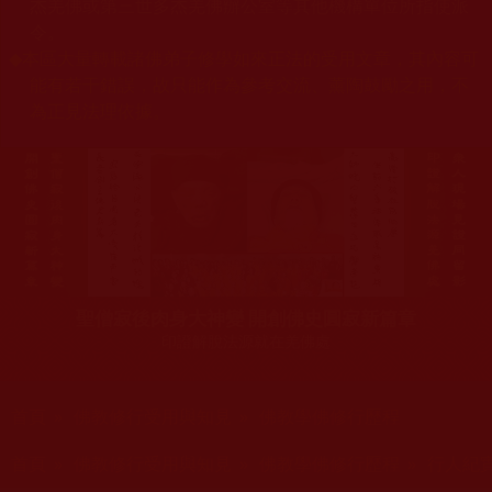
杰羌佛或第三世多杰羌佛辦公室等其他機構單位所指使派
令。
◆
本區大量轉載諸佛弟子修學如來正法的受用文章，其內容可
能有若干錯誤，故只能作為參考交流、薰陶鼓勵之用，不
為正見法理依據。
聖僧寂後肉身大神變 開創佛史圓寂新篇章
印證解脫法源就在羌佛處
您在這裡
首頁
»
佛教修行受用與知見
»
佛教學佛修行歷程
您在這裡
首頁
»
佛教修行受用與知見
»
佛教學佛修行歷程
»
行人紀