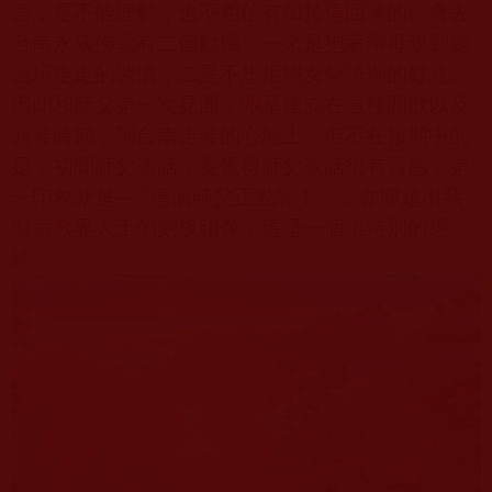
言，是不能理解，也不相信有加持這回事的。會去
台南永康佛堂有二個動機：一來是抱著帶母親到處
遊玩走走的習慣；二是不想拒絕女兒語珈的好意。
因此和師父第一次見面，即是建立在這種閒散以及
新春時節，到台南走春的心態上。但不在預期中的
是，初聞師父講話，竟覺得師父談話很有質感，第
一印象就是
─
「這個師父正點喔！」，亦即超出我
對宗教界人士的刻板印像，這是一個很特別的經
驗。