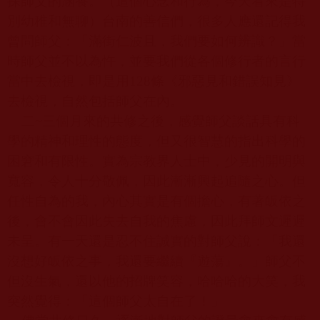
探師父的涵養。（這個心念和行為，今天看來是特
別幼稚和無聊）台南的善信們，很多人應還記得我
曾問師父：「滿街仁波且，我們要如何辨識？」當
時師父並不以為忤，並要我們從各個修行者的言行
當中去檢視，即是用
128
條《邪惡見和錯誤知見》
去檢視，自然包括師父在內。
二
~
三個月來的共修之後，感覺師父談話具有科
學的精神和理性的態度，但又很智慧的指出科學的
困窘和有限性。實為宗教界人士中，少見的開明與
寬容，令人十分敬佩，因此漸漸興起追隨之心。但
任性自為的我，內心其實是有個擔心，有著皈依之
後，會不會因此失去自我的焦慮，因此拜師文遲遲
未呈。有一天還是忍不住誠實的對師父說：「我還
沒想好皈依之事，我還要繼續『遊蕩』。」師父不
但沒生氣，還以他的招牌笑容，哈哈哈的大笑，我
突然覺得：「這個師父太自在了！」