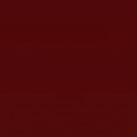
運頓多吉白菩提會-智慧分享(第一卷)-
---拜師歷程[王莉菲]
首頁
圖片區
影視區
檔案區
發文時間：2011年09月27日 星期二
瀏覽次數：139
拜師歷程
今年春節，母親身體急速走下坡。因女兒語珈對
外婆的一片孝心，一再要我帶弱質的母親到台南佛
堂走走，並看看師父，希望母親的健康，能獲得師
父的加持，而有所改善。對於没有宗教信仰的我而