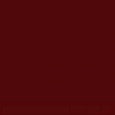
移至主內容
首頁
佛教文告通知 (370)
第三世多杰羌佛簡介與相關資訊 (423)
佛菩薩尊者高僧大德們 (421)
佛教各單位資訊與法會活動 (417)
佛教經藏法義論著 (776)
佛教法會聖蹟證量 (149)
佛教鑑師之道 (292)
佛教聞法點 (792)
佛教修行受用與知見 (3823)
菩提行德 (494)
理諦護法 (726)
文學藝術工巧 (691)
娑婆有溫情 (107)
科學眼 (110)
線上學院 (11)