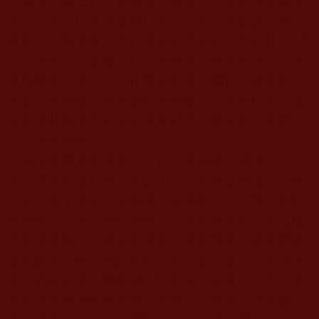
佛堂共修日久，逐漸地對師父的證量愈來愈有感
受，心想一位具證量的仁波且，卻行事低調、律己
嚴格、心胸寬敞，所以是值得追隨的。因此我在
7
月
呈上拜師文，並獲得師父的同意，收我為弟子，感
覺既榮幸又開心。此後我每星期六都到台南佛堂和
大家一起共修，希望藉此能在修行上有所精進，週
末原本我最喜歡的郊遊踏青時間，都變得不重要
了，真是奇怪。
師父為服務高屏弟子，欲在高雄成立佛堂，其中
的辛苦和奔波自然不在話下，而我要提的是：這幾
次師父南下高雄，身為弟子兼地陪之一的我，更觀
察到每一次弟子所找到要設立佛堂的屋舍，無論樓
下是賣臭鴨子，或房舍黑暗、臭氣燻天，甚至電梯
像搖籃的，師父都說很好，師父都不嫌惡，並讚美
弟子們的辛勞，那種成人之美與人為善的慈悲，讓
我有很深的感動與體會，並獲得不同於以往的啟