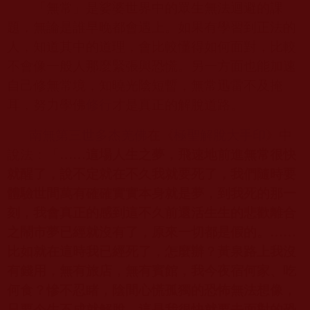
「無常」是娑婆世界中的眾生無法迴避的課
題，無論是誰早晚都會遇上。如果有學習到正法的
人，知道其中的道理，會比較懂得如何面對，比較
不會像一般人那麼緊張與恐慌。另一方面也能加速
自己修無常境，知曉光陰短暫，無常迅雷不及掩
耳，努力學佛
修行
才是真正的解脫道路。
南無第三世多杰羌佛
在《
極聖解脫大手印
》中
說法：「
……這場人生之夢，飛速地前進無常很快
就醒了，說不定就在不久我就要死了，我們隨時要
體驗世間萬有確確實實本身就是夢，到我死的那一
刻，我會真正的感到這不久前還活生生的悲歡離合
之鬧市夢已經就沒有了，原來一切都是假的。……
比如就在這時我已經死了，怎麼辦？黃泉路上我沒
有錢用，無有旅店，無有賓館，我今夜宿何家、吃
何食？慘不忍睹，陰間心慌孤獨的恐怖無法想像，
只要今生不成就解脫，這是我很快就要去面對的恐