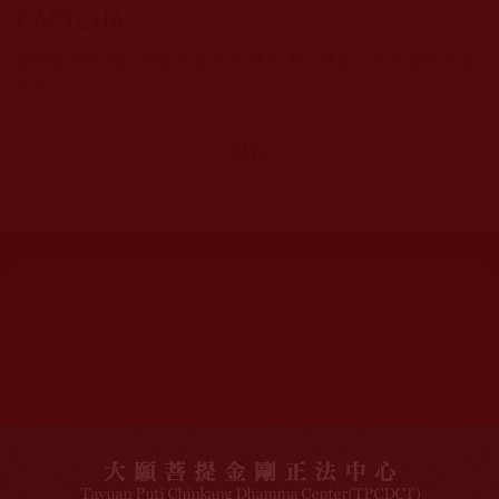
CAPTCHA
該問題用於測試您是否是正常使用者，並防止垃圾郵件自動
提交。
網站文章總數：
7195
網站圖片總數：
17882
網站影視總數：
1658
網站檔案總數：
1118
今日瀏覽人次：
1257
總瀏覽人次：
3093988
今日瀏覽文章數：
978
總瀏覽文章數：
2355166
今日瀏覽影視數：
101
總瀏覽影視數：
91007