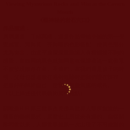
Viewing Mysterious Rocks and Mist at the Cavern
Mouth
《觀神秘的岩石穴口》
作品描述：
層層遞進、千絲萬縷，這是作品帶給小編的第一視
覺感官。黑與黃、亮與暗的色彩搭配，使黃色部分
尤為突出，由近至遠朦朦朧朧讓人有種觸摸不到的
感覺，而四周的黑色就如同是在保護著這一處美景
不被發現般存在著。不曾想，當我們還是孩子的時
候，父母也是這般在遇到危險時把我們護在懷裡，
把最好的留給自己，使我們無憂無慮的成長。
（以上描述僅代表藝術寰宇觀點）
韻雕是
H.H.
第三世多杰羌佛為世界人類所創造的一
種新的藝術形式，是歷史上所從未有過的。自從韻
雕問世以來，人類世界就第一次出現了不可複製的