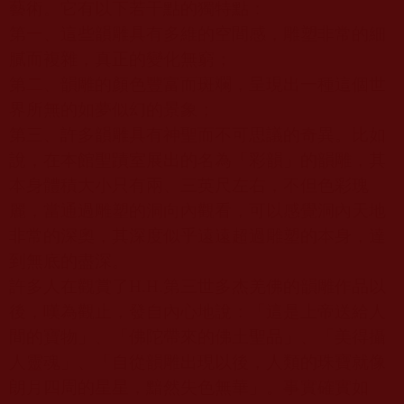
藝術。它有以下若干點的獨特點：
第一、這些韻雕具有多維的空間感，雕塑非常的細
膩而複雜，真正的變化無窮；
第二、韻雕的顏色豐富而斑斕，呈現出一種這個世
界所無的如夢似幻的景象；
第三、許多韻雕具有神聖而不可思議的奇異。比如
說，在本館聖蹟室展出的名為「彩韻」的韻雕，其
本身體積大小只有兩、三英尺左右，不但色彩瑰
麗，當通過雕塑的洞向內觀看，可以感覺洞內天地
非常的深奧，其深度似乎遠遠超過雕塑的本身，達
到無底的盡深。
許多人在觀賞了
H.H.
第三世多杰羌佛的韻雕作品以
後，嘆為觀止，發自內心地說：「這是上帝送給人
間的寶物」、「佛陀帶來的佛土聖品」、「美得攝
人靈魂」、「自從韻雕出現以後，人類的珠寶就像
朗月四周的星星，黯然失色無華」。事實確實如