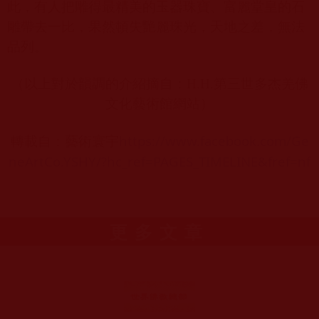
此，有人把雕得最精美的玉器珠寶、富麗堂皇的石
雕帶去一比，果然頓失艷麗珠光，天地之差，無法
品列。
（以上對於韻調的介紹摘自：
H.H.
第三世多杰羌佛
文化藝術館網站）
https://www.facebook.com/Ge
轉載自：藝術寰宇
neArtCo.YSHY/?hc_ref=PAGES_TIMELINE&fref=nf
更多文章