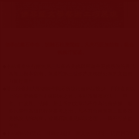
信手拈霧石中存，韻雕石柱應聲縮，凡夫巧匠無能複，藍台
巍巍佇娑婆。
◆
本站遵奉依行南無第三世多杰羌佛與釋迦牟尼佛所說的教法
為無上根本指南，並遵照第三世多杰羌佛辦公室的文告努
力實行運作。
◆
除三段金釦大聖德能作開示所說法義錯誤較少，四段金釦以
上的巨聖德能作正確開示之外，本站所發布的法王、尊
者、仁波且、法師、居士等的文章均不作為法義依據，最
多只能作為知見行持參考之用，凡不符合南無第三世多杰
羌佛說法的內容，皆屬邪說邊見錯誤之理，一概不可依從
學習。
◆
本站網站的型式、目錄的編排、圖文的呈現等一切資料與相