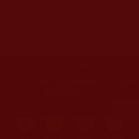
關規劃，均為本站建置人員自我的意思，非南無第三世多
杰羌佛或第三世多杰羌佛辦公室等其他機構單位所指使派
令。
◆
佛菩薩藝術成就展現是無盡的，本站所刊載之相關文章資訊
無非是諸佛菩薩五明所展之一隅，願藉寥寥數篇之文，引眾
賞析妙美的殿堂，並讚嘆諸佛菩薩之般若所顯，超凡人間、
藝冠娑婆。
您在這裡
首頁
»
文學藝術工巧
»
南無羌佛文學藝術工巧欣賞
»
韻雕
H.H.第三世多杰羌佛韻雕作品：觀神
秘的岩石穴口
首頁
圖片區
影視區
檔案區