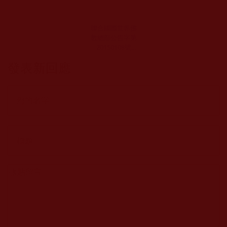
聯合國際世界佛
教總部公告字第
20150108號
(2015年6月29日)
發表新回應