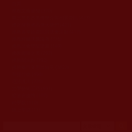
移至主內容
首頁
佛教文告通知 (370)
第三世多杰羌佛簡介與相關資訊 (423)
佛菩薩尊者高僧大德們 (421)
佛教各單位資訊與法會活動 (417)
佛教經藏法義論著 (776)
佛教法會聖蹟證量 (149)
佛教鑑師之道 (292)
佛教聞法點 (792)
佛教修行受用與知見 (3823)
菩提行德 (494)
理諦護法 (726)
文學藝術工巧 (691)
娑婆有溫情 (107)
科學眼 (110)
線上學院 (11)