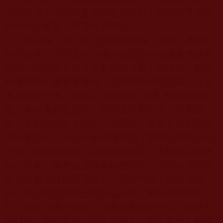
小師兄揮手之時即是看到龍飛之時，自己當下也同
時聽到了聲音，真是殊勝無比。
又記得，
2015
年之時隨著因緣，來到了舊金山
的華藏寺，一群人在一樓大雄寶殿裡唱誦著佛號與
心經，不知道是不是人多齊心力量大的概念，自己
睜著眼睛一直看著佛像，忽然佛像的頭髮成了《多
杰羌佛第三世》寶書上
南無第三世多杰羌佛的長
髮，本以為是看花了，眨眨眼再看一次，依舊如
此，直到第三次才消失，心裡也一直放著這不可思
議一直至今。
2016
年有因緣參加了隆慧法師的祈福
法會，因為提早到，現場沒有座位，洛杉磯天氣很
熱，只有一條布條遮住炙熱的下午。一群師兄姐就
在這天氣下排好隊伍站了一個小時以上法會才開
始，所以還沒開始已經汗流浹背、腳已經痠到不
行。就在法會一開始，跟著法本唱誦不久，忽然全
身酥麻，從頭至腳一下子的功夫，站了那麼久的疲