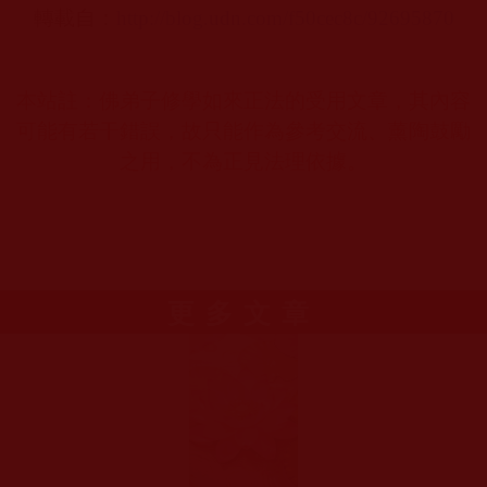
轉載自：
http://blog.udn.com/f50cec8c/92695870
本站註：佛弟子修學如來正法的受用文章，其內容
可能有若干錯誤，故只能作為參考交流、薰陶鼓勵
之用，不為正見法理依據。
更多文章