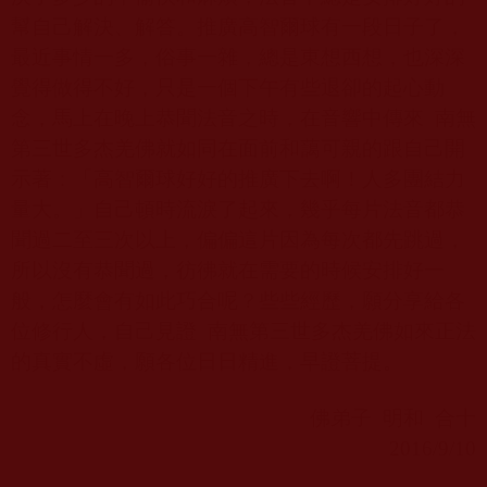
幫自己解決、解答。推廣高智爾球有一段日子了，
最近事情一多，俗事一雜，總是東想西想，也深深
覺得做得不好，只是一個下午有些退卻的起心動
念，馬上在晚上恭聞法音之時，在音響中傳來
南無
第三世多杰羌佛就如同在面前和藹可親的跟自己開
示著：「高智爾球好好的推廣下去啊！人多團結力
量大。」自己頓時流淚了起來，幾乎每片法音都恭
聞過二至三次以上，偏偏這片因為每次都先跳過，
所以沒有恭聞過，彷彿就在需要的時候安排好一
般，怎麼會有如此巧合呢？些些經歷，願分享給各
位修行人，自己見證
南無第三世多杰羌佛如來正法
的真實不虛，願各位日日精進，早證菩提。
佛弟子
明和
合十
2016/9/10