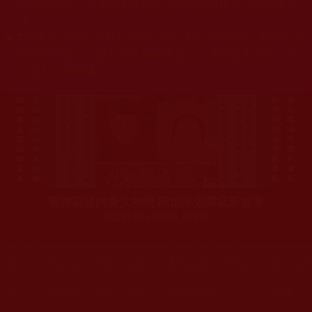
杰羌佛或第三世多杰羌佛辦公室等其他機構單位所指使派
令。
◆
本區大量轉載諸佛弟子修學如來正法的受用文章，其內容可
能有若干錯誤，故只能作為參考交流、薰陶鼓勵之用，不
為正見法理依據。
聖僧寂後肉身大神變 開創佛史圓寂新篇章
印證解脫法源就在羌佛處
您在這裡
首頁
»
佛教修行受用與知見
»
佛菩薩加持展聖蹟
»
避災免
您在這裡
首頁
»
佛教修行受用與知見
»
學佛聞法受用心得
»
其他