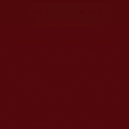
大量佛弟子恭聞羌佛法音，修學如來正法，而獲諸受用。
◆
本站遵奉依行南無第三世多杰羌佛與釋迦牟尼佛所說的教法
為無上根本指南，並遵照第三世多杰羌佛辦公室的文告努
力實行運作。
◆
除三段金釦大聖德能作開示所說法義錯誤較少，四段金釦以
上的巨聖德能作正確開示之外，本站所發布的法王、尊
者、仁波且、法師、居士等的文章均不作為法義依據，最
多只能作為知見行持參考之用，凡不符合南無第三世多杰
羌佛說法的內容，皆屬邪說邊見錯誤之理，一概不可依從
學習。
◆
本站網站的型式、目錄的編排、圖文的呈現等一切資料與相
關規劃，均為本站建置人員自我的意思，非南無第三世多