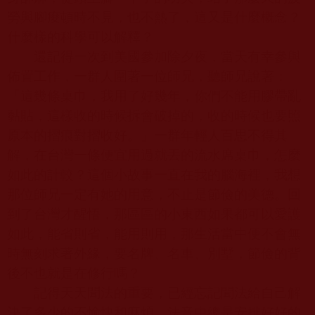
勞與腳痠頓時不見，也不熱了，這又是什麼概念？
什麼樣的科學可以解釋？
還記得一次到美國參加除夕夜，當天有幸參與
佈置工作，一群人圍著一位師
兄
，聽師
兄
說著：
「這幾條桌巾，我用了好幾年，你們不能用膠帶亂
黏貼，這樣收的時候拆會破掉的，收的時候也要照
原本的摺痕對摺收好。」一群年輕人百思不得其
解，在台灣一條便宜用過就丟的流水席桌巾，怎麼
如此的計較？這個小故事一直在我的腦海裡，我想
那位師
兄
一定有她的用意，不止是節儉的美德。回
到了台灣才醒悟，那區區的小東西如果都可以愛護
如此，能省則省，能用則用，那生活當中便不會無
時無刻求著外緣，要名牌、名車、別墅，節儉的背
後不也就是在修行嗎？
記得天天聞法的重要，已經忘記聞法給自己解
決了多少的不愉快和麻煩，法音中總是安排好好的