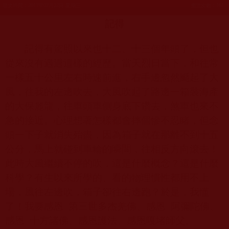
發文時間：2017年02月22日 星期三
瀏覽次數：161
記得
記得有駕照以來也十二、十三個年頭了，但也
從來沒有遇過這樣的經歷。當天烈日當下，和往常
一樣五十公里左右時速前進，右手邊忽然颳起了大
風，往我的左邊吹去，大風吹起了路邊一箱裝海產
的大保麗龍，往車頭車側身底下鑽去，煞車也來不
急的接近。心理想著怎樣都會摔個慘不忍睹，但念
頭一下子就消失殆盡，因為箱子就在那離不到十五
公分，馬上就碰到車輪的瞬間，往相反方向滾去！
此時大風繼續不停的吹，這是什麼概念？這是什麼
科學？有生以來所學的、看的物理慣性都用不上
場，風往左邊吹，箱子卻往右邊跑？於是，我懂
了！我要感恩
第三世多杰羌佛、感恩
阿彌陀佛、
感恩
十方諸佛、感恩護法、感恩嘎堵師父。