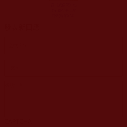
從《威儀偈》感
受到師父身上的
威儀(馨犀家園)
發表新回應
CAPTCHA