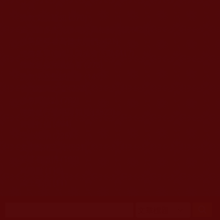
移至主內容
首頁
佛教文告通知 (370)
第三世多杰羌佛簡介與相關資訊 (423)
佛菩薩尊者高僧大德們 (421)
佛教各單位資訊與法會活動 (417)
佛教經藏法義論著 (776)
佛教法會聖蹟證量 (149)
佛教鑑師之道 (292)
佛教聞法點 (792)
佛教修行受用與知見 (3823)
菩提行德 (494)
理諦護法 (726)
文學藝術工巧 (691)
娑婆有溫情 (107)
科學眼 (110)
線上學院 (11)