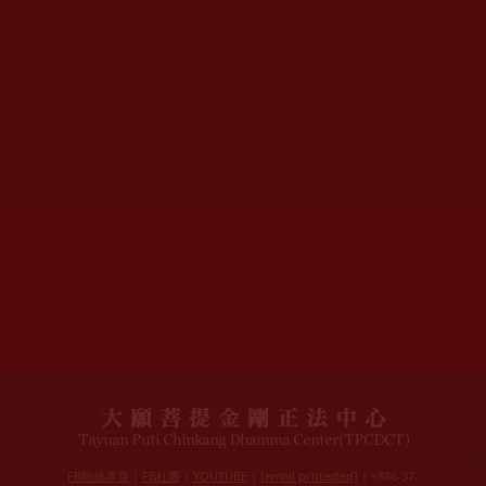
該問題用於測試您是否是正常使用者，並防止垃圾郵件自動
提交。
網站文章總數：
7195
網站圖片總數：
17882
網站影視總數：
1658
網站檔案總數：
1118
今日瀏覽人次：
1257
總瀏覽人次：
3093988
今日瀏覽文章數：
978
總瀏覽文章數：
2355166
今日瀏覽影視數：
101
總瀏覽影視數：
91007
FB粉絲專頁
|
FB社團
|
YOUTUBE
|
[email protected]
| +886-37-