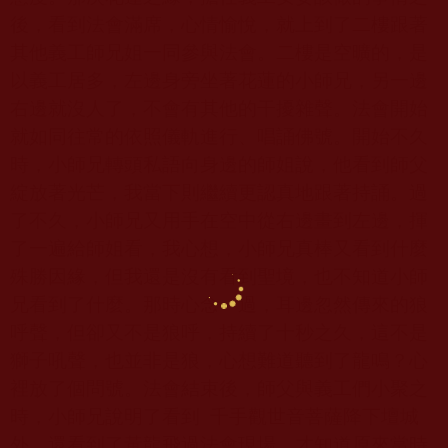
後，看到法會滿席，心情愉悅，就上到了二樓跟著
其他義工師兄姐一同參與法會。二樓是空曠的，是
以義工居多，左邊身旁坐著花蓮的小師兄，另一邊
右邊就沒人了，不會有其他的干擾雜聲。法會開始
就如同往常的依照儀軌進行、唱誦佛號。開始不久
時，小師兄轉頭私語向身邊的師姐說，他看到師父
綻放著光芒，我當下則繼續更認真地跟著持誦。過
了不久，小師兄又用手在空中從右邊畫到左邊，揮
了一遍給師姐看，我心想，小師兄真棒又看到什麼
殊勝因緣，但我還是沒有看到聖境，也不知道小師
兄看到了什麼。那時心念一過，耳邊忽然傳來的狼
呼聲，但卻又不是狼呼，持續了十秒之久，這不是
獅子吼聲，也並非是狼，心想難道聽到了龍鳴？心
裡放了個問號。法會結束後，師父與義工們小聚之
時，小師兄說明了看到
千手觀世音菩薩降下壇城
外，還看到了黃龍飛過法會現場。才知道原來當時