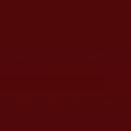
您在這裡
首頁
»
佛教修行受用與知見
»
佛菩薩加持展聖蹟
»
聖境展
您在這裡
首頁
»
佛教修行受用與知見
»
佛教學佛修行歷程
您在這裡
首頁
»
佛教聞法點
»
佛教修行分享
»
學佛聞法受用心得
您在這裡
首頁
»
佛教修行受用與知見
»
佛教學佛修行歷程
»
行人紀
運頓多吉白菩提會-學佛經歷心得
【記得】(明和)
首頁
圖片區
影視區
檔案區