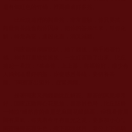
還有個紅色的竹桶，裡面插著好多簽。
比丘說這裡的觀音簽，非常靈驗，你只要搖，
觀世音菩薩會觀你因緣，把你的簽抽出來，幫你化
解，轉危為安，逢凶化吉，消災減難……
閨蜜聽得躍躍欲試，給了錢後，兩手抱著竹
桶，神情莊重地搖搖搖，一支紅簽跳了出來。比丘
撿起一看說：“恭喜你，上上簽，你福報好，很少有
人抽到這麼好的簽，你要感恩菩薩，要供養菩
薩。”閨蜜喜出望外，趕緊掏錢。
接著閨蜜又掏錢聽比丘解簽。那簽的寓意非常
好，閨蜜正聽得心花怒放，喜形於色時，比丘話鋒
一轉說“雖然你的命是芝麻開花節節高，但我看你眉
間有黑氣，你夫君今年有血光之災，要多加小心”。
閨蜜嚇得花容失色，跪下叩頭就拜，老公上下班騎