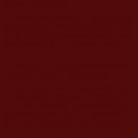
摩托車的，會不會有車禍……
後面的事不說大家也都知道。自然又是要出錢
為家人化解厄難了。閨蜜把包掏了個底朝天，悉數
供上後，得到了僧人贈予的觀世音菩薩吊墜，讓閨
蜜請回去讓她老公帶上，有菩薩保佑，平安大
吉……。
回去的路上，花光了口袋所有錢的閨蜜激動的
一個勁拍心，不虛此行，感恩觀世音菩薩……
可是，觀世音菩薩似乎沒有保佑閨蜜啊。這幾
年，閨蜜先後經歷了老公出軌，兒子叛逆，與公婆
不和，鄰里刁蠻等倒楣事。搞得成天歇斯底里的，
後來腦殼裡長了個瘤，動了手術，留有後遺症，不
能工作，現今只能呆在家裡，成了“河東吼獅”。
每個人的命運，皆由往昔的因果業力決定，而