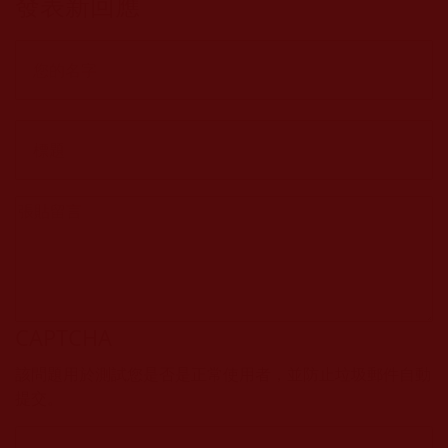
發表新回應
行者)
CAPTCHA
該問題用於測試您是否是正常使用者，並防止垃圾郵件自動
提交。