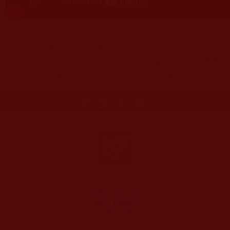
站註：佛弟子修學如來正法的知見與受用文章，其
內容可能有若干錯誤，故只能作為參考交流、薰陶
鼓勵之用，不為正見法理依據。
更多文章
佛教正法中心-受
用錄：參加觀音
大悲加持法會的
實況與感悟(依佛