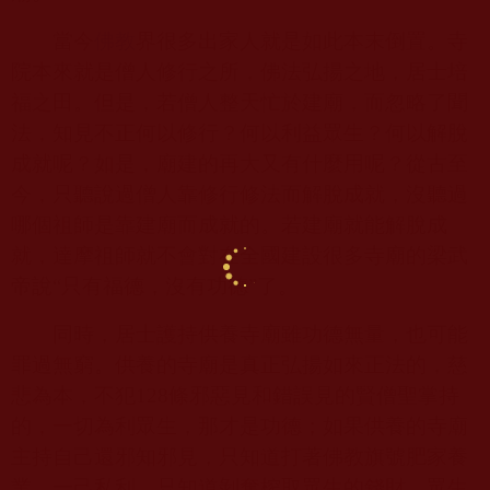
當今
佛教
界很多出家人就是如此本末倒置。寺
院本來就是僧人修行之所，佛法弘揚之地，居士培
福之田。但是，若僧人整天忙於建廟，而忽略了聞
法，知見不正何以修行？何以利益眾生？何以解脫
成就呢？如是，廟建的再大又有什麼用呢？從古至
今，只聽說過僧人靠修行修法而解脫成就，沒聽過
哪個祖師是靠建廟而成就的。若建廟就能解脫成
就，達摩祖師就不會對在全國建設很多寺廟的梁武
帝說“只有福德，沒有功德”了。
同時，居士護持供養寺廟雖功德無量，也可能
罪過無窮。供養的寺廟是真正弘揚如來正法的，慈
悲為本，不犯
128
條邪惡見和錯誤見的賢僧聖掌持
的，一切為利眾生，那才是功德；如果供養的寺廟
主持自己還邪知邪見，只知道打著佛教旗號肥家養
業，一己私利，只知道剝奪榨取眾生的錢財，眾生