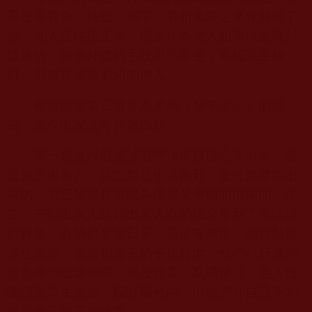
不是靠算命、抽籤、測字、看相來決定來化解得了
的。凡人迷信很正常，但是作為僧人如果以這種封
建迷信，附佛外道的手段誑惑眾生，欺騙眾生錢
財，那無疑就是邪惡的僧人。
根據南無第三世多杰羌佛《新年說法》的法
義，當今出家人可分為四類：
第一類是以最虔誠最堅決求解脫心而出家，這
是真正出家人。第二類是生活困難，走投無路而出
家的。第三類是厭世或為逃避某事情而出家的。第
二、三類出家人這類出家人有的後來學到了佛法得
到解脫，有的也是混日子，最後等無常。第四類最
多也最壞，是波旬魔王的子孫轉世，他們執行魔的
旨意專門破壞僧團，篡改經書，亂講佛法，混入僧
團殘害眾生慧命，騙財騙色的。但他們卻自己不知
道是魔王的子孫轉世。