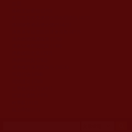
移至主內容
首頁
佛教文告通知 (370)
第三世多杰羌佛簡介與相關資訊 (423)
佛菩薩尊者高僧大德們 (421)
佛教各單位資訊與法會活動 (417)
佛教經藏法義論著 (776)
佛教法會聖蹟證量 (149)
佛教鑑師之道 (292)
佛教聞法點 (792)
佛教修行受用與知見 (3823)
菩提行德 (494)
理諦護法 (726)
文學藝術工巧 (691)
娑婆有溫情 (107)
科學眼 (110)
線上學院 (11)