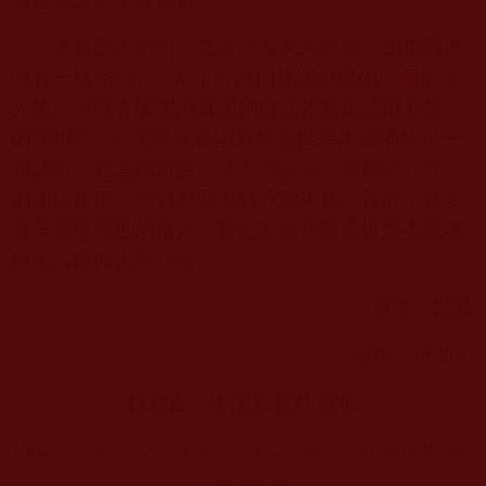
善良的人們啊，在這
佛教
末法時期，如果我們
沒有一雙“法眼”，是很難識別那些邪惡的，假的僧
人的。而唯有學習到真正的佛法才具正法辯邪僧
的“法眼”。這法眼就在南無第三世多杰羌佛所說一
切法中。在羌佛所說《
淺釋邪惡知見和錯誤知見
》
的照妖鏡下，一切邪惡都將原形畢露。是故，諸多
魔子魔孫轉世的僧人、居士對南無第三世多杰羌佛
恨之入骨而大興誹謗。
撰稿：慈清
編輯：佛前燈
轉載自：學佛新視野 微博
https://weibo.com/ttarticle/p/show?id=2309404596952
942903603#_0