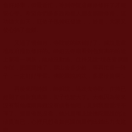
會好好學，但最近忙，等到寺院這條路修好了才能
安心學。希望你們多多鼓勵親人朋友捐贈修路，這
功德大如天，庇佑子孫興旺發達……於是，大家又
發心捐了些錢。
又過了幾個月，寺院前的路鋪好了。據說是當
地政府撥款修好的。師姐去寺廟看到包寶書的哈達
上蒙著一層灰，紋絲沒動過。住持又說“現在要擴建
寺院，把圍牆推了，擴出去多少畝，等再忙過一陣
子，一定好好學習。佛陀親說的法，多麼珍貴啊”。
再後來問師姐，師姐說，這次去寺院，住持已
經開了個新寶馬車，架子也變大了。大概因為後來
沒有幫他繼續籌錢沒有供養他吧，見到我都愛理不
理了。寶書依然沒看，他只是嘴上說佛陀親說的法
珍貴而已，心裡只想著如何讓信眾們出錢出力去建
廟。