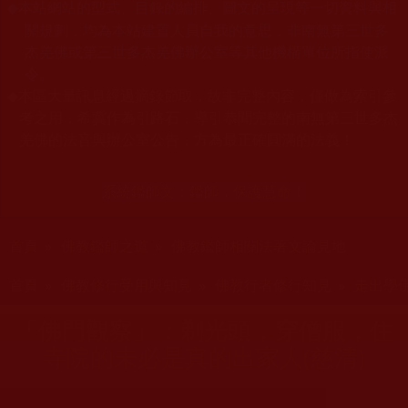
本站網站的型式、目錄的編排、圖文的呈現等一切資料與相
◆
關規劃，均為本站建置人員自我的意思，非南無第三世多
杰羌佛或第三世多杰羌佛辦公室等其他機構單位所指使派
令。
◆
本區大量訊息經過摘錄節取，故非完整內容，僅做為索引參
考之用，希冀作為引路石，導引恭聞完整的南無第三世多杰
羌佛的法音與辦公室公告，方為最正確圓滿的法義！
系統鑑師文：
鑑師，保護慧命！
您在這裡
首頁
»
佛教鑑師之道
»
佛教鑑師相關法著文論見地
您在這裡
首頁
»
佛教修行受用與知見
»
佛教行者修行知見
»
走出學
「佛門觀察」：剃光頭，穿僧服，住
寺院的未必是真的出家人(慈清)