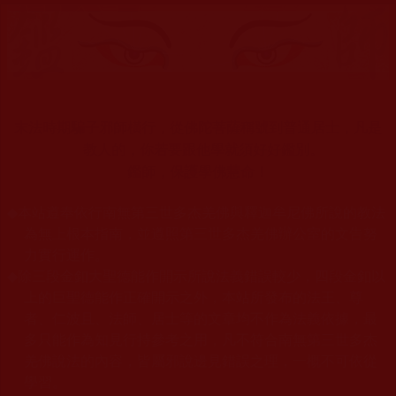
末法時期騙子邪師橫行，從佛陀菩薩稱號到普通居士，凡是
教人的，你若要跟他學就須好好鑑別。
鑑師，保護學佛慧命！
◆
本站遵奉依行南無第三世多杰羌佛與釋迦牟尼佛所說的教法
為無上根本指南，並遵照第三世多杰羌佛辦公室的文告努
力實行運作。
◆
除三段金釦大聖德能作開示所說法義錯誤較少，四段金釦以
上的巨聖德能作正確開示之外，本站所發布的法王、尊
者、仁波且、法師、居士等的文章均不作為法義依據，最
多只能作為知見行持參考之用，凡不符合南無第三世多杰
羌佛說法的內容，皆屬邪說邊見錯誤之理，一概不可依從
學習。