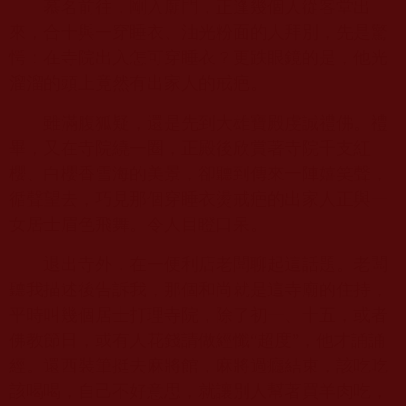
慕名前往，剛入廟門，正逢幾個人從客堂出
來，合十與一穿睡衣、油光粉面的人拜別，先是驚
愕：在寺院出入怎可穿睡衣？更跌眼鏡的是，他光
溜溜的頭上竟然有出家人的戒疤。
雖滿腹狐疑，還是先到大雄寶殿虔誠禮佛。禮
畢，又在寺院繞一圈，正殿後欣賞著寺院千支紅
櫻、白櫻香雪海的美景，卻聽到傳來一陣嬉笑聲，
循聲望去，巧見那個穿睡衣燙戒疤的出家人正與一
女居士眉色飛舞。令人目瞪口呆。
退出寺外，在一便利店老闆聊起這話題。老闆
聽我描述後告訴我，那個和尚就是這寺廟的住持，
平時叫幾個居士打理寺院，除了初一、十五，或者
佛教節日，或有人花錢請做經懺“超度”，他才誦誦
經。還西裝筆挺去麻將館，麻將過癮結束，該吃吃
該喝喝，自己不好意思，就讓別人幫著買羊肉吃，