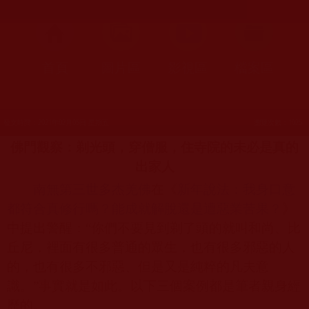
首頁
圖片區
影視區
檔案區
發文時間：2021年02月05日 星期五
瀏覽次數：1025
佛門觀察：剃光頭，穿僧服，住寺院的未必是真的
出家人
南無第三世多杰羌佛
在《
新年說法：我身口意
都符合真修行嗎？能成就解脫還是遭惡業苦果？
》
中提出警醒：“你們不要見到剃了頭的就叫和尚、比
丘尼，裡面有很多普通的眾生，也有很多邪惡的人
的，也有很多不邪惡、但是又是純粹的凡夫意
識。”事實就是如此。以下三個案例都是筆者親身經
歷的。