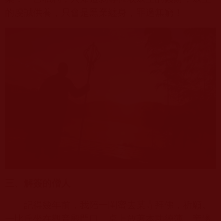
的虔誠供養，只會是黑業纏身，罪過無窮！
三、解簽的僧人
記得幾年前，我陪一閨蜜去某寺拜佛，祈願。
一比丘坐在觀音殿門口，桌上放著本功德薄，旁邊