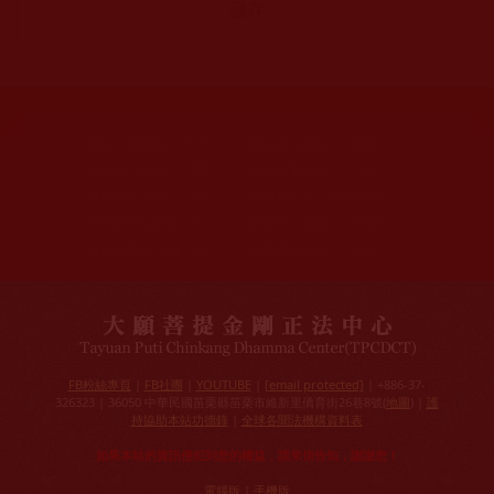
網站文章總數：
7195
網站圖片總數：
17881
網站影視總數：
1657
網站檔案總數：
1118
今日瀏覽人次：
1228
總瀏覽人次：
3096026
今日瀏覽文章數：
971
總瀏覽文章數：
2356827
今日瀏覽影視數：
48
總瀏覽影視數：
91029
FB粉絲專頁
|
FB社團
|
YOUTUBE
|
[email protected]
| +886-37-
326323 | 36050 中華民國苗栗縣苗栗市維新里僑育街26巷8號(
地圖
) |
護
持協助本站功德錄
|
全球各聞法機構資料表
如果本站的資訊侵犯到您的權益，請來信告知，謝謝您！
電腦版
|
手機版