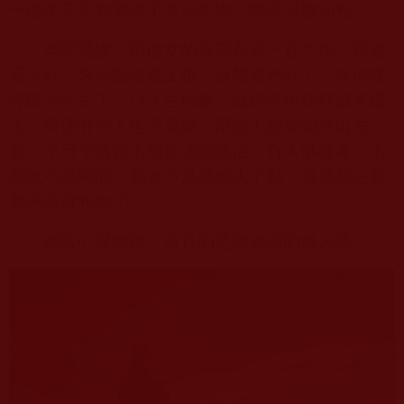
一個冬天不知要吃了多少羊肉，吃得滿臉油光。
老闆還說，那個女的原來在家一直生病，四處
看不好，來寺院做義工後，身體居然好了，就住在
寺院不回去了，日久生情嘛，就經常與住持眉來眼
去，即便有外人也不避諱。兩個人經常開車出去
耍，小日子過得不知多瀟灑快活，有人供養著，不
愁吃不愁喝的，我要不是歲數大了點，還真想去剃
個光頭做和尚了……
聽著心驚肉跳，這真的是受過戒的僧人嗎？