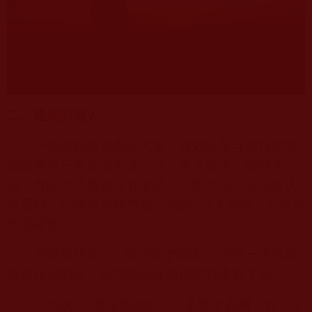
二、建廟的僧人
一位師姐欣喜告訴大家，說郊區某寺住持想學
習南無第三世多杰羌佛正法。過了幾天，師姐又
說，寺院大雄寶殿沒有空調，天氣太熱，開法會人
多更熱，住持希望我們發心捐贈
2
台大空調。大家自
然踴躍發心。
空調很快到位，師兄姐們聽到了住持一大堆讚
歎和祝福的話。但問他結緣給他的寶書看了嗎？
住持說：“佛陀親說的法，多麼珍貴啊，我一定