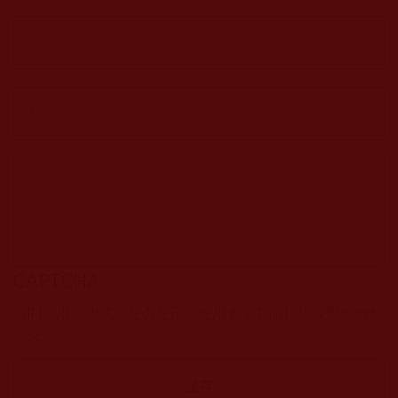
CAPTCHA
該問題用於測試您是否是正常使用者，並防止垃圾郵件自動
提交。