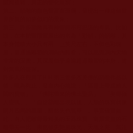
膩而複雜，真正的變化無窮；
第二、韻雕的顏色豐富而斑斕，呈現出一種這個世
界所無的如夢似幻的景象；
第三、許多韻雕具有神聖而不可思議的奇異。比如
說，在本館聖蹟室展出的名為「彩韻」的韻雕，其
本身體積大小只有兩、三英尺左右，不但色彩瑰
麗，當通過雕塑的洞向內觀看，可以感覺洞內天地
非常的深奧，其深度似乎遠遠超過雕塑的本身，達
到無底的盡深。
許多人在觀賞了
H.H.
第三世多杰羌佛的韻雕作品以
後，嘆為觀止，發自內心地說：「這是上帝送給人
間的寶物」、「佛陀帶來的佛土聖品」、「美得攝
人靈魂」、「自從韻雕出現以後，人類的珠寶就像
朗月四周的星星，黯然失色無華」。事實確實如
此，有人把雕得最精美的玉器珠寶、富麗堂皇的石
雕帶去一比，果然頓失艷麗珠光，天地之差，無法