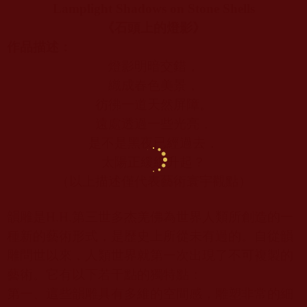
Lamplight Shadows on Stone Shells
《石頭上的燈影》
作品描述：
燈影明暗交錯，
織成春色美景，
彷彿
一道天然屏障。
遠處透過一些光亮，
是不是黑夜已經過去，
太陽正緩緩升起？
（以上描述僅代表藝術寰宇觀點）
韻雕是
H.H.
第三世多杰羌佛為世界人類所創造的一
種新的藝術形式，是歷史上所從未有過的。自從韻
雕問世以來，人類世界就第一次出現了不可複製的
藝術。它有以下若干點的獨特點：
第一、這些韻雕具有多維的空間感，雕塑非常的細