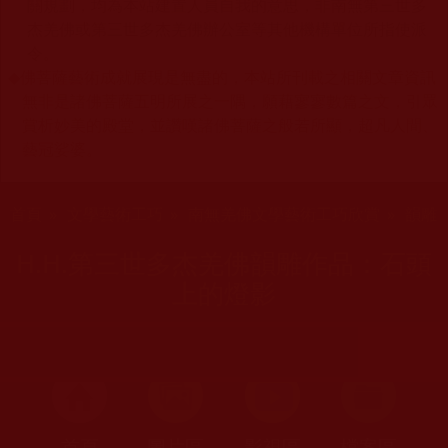
關規劃，均為本站建置人員自我的意思，非南無第三世多
杰羌佛或第三世多杰羌佛辦公室等其他機構單位所指使派
令。
◆
佛菩薩藝術成就展現是無盡的，本站所刊載之相關文章資訊
無非是諸佛菩薩五明所展之一隅，願藉寥寥數篇之文，引眾
賞析妙美的殿堂，並讚嘆諸佛菩薩之般若所顯，超凡人間、
藝冠娑婆。
您在這裡
首頁
»
文學藝術工巧
»
南無羌佛文學藝術工巧欣賞
»
韻雕
H.H.第三世多杰羌佛韻雕作品：石頭
上的燈影
首頁
圖片區
影視區
檔案區