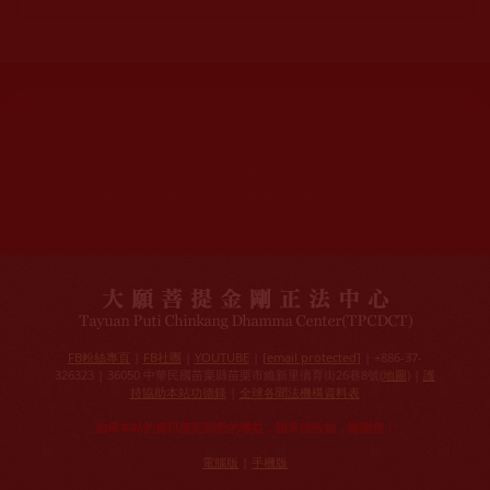
網站文章總數：
7195
網站圖片總數：
17881
網站影視總數：
1657
網站檔案總數：
1118
今日瀏覽人次：
1228
總瀏覽人次：
3096026
今日瀏覽文章數：
971
總瀏覽文章數：
2356827
今日瀏覽影視數：
48
總瀏覽影視數：
91029
FB粉絲專頁
|
FB社團
|
YOUTUBE
|
[email protected]
| +886-37-
326323 | 36050 中華民國苗栗縣苗栗市維新里僑育街26巷8號(
地圖
) |
護
持協助本站功德錄
|
全球各聞法機構資料表
如果本站的資訊侵犯到您的權益，請來信告知，謝謝您！
電腦版
|
手機版