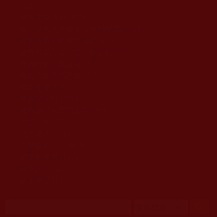
移至主內容
首頁
佛教文告通知 (370)
第三世多杰羌佛簡介與相關資訊 (423)
佛菩薩尊者高僧大德們 (421)
佛教各單位資訊與法會活動 (417)
佛教經藏法義論著 (776)
佛教法會聖蹟證量 (149)
佛教鑑師之道 (292)
佛教聞法點 (792)
佛教修行受用與知見 (3823)
菩提行德 (494)
理諦護法 (726)
文學藝術工巧 (691)
娑婆有溫情 (107)
科學眼 (110)
線上學院 (11)