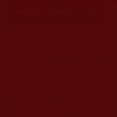
信手拈霧石中存，韻雕石柱應聲縮，凡夫巧匠無能複，藍台
巍巍佇娑婆。
◆
本站遵奉依行南無第三世多杰羌佛與釋迦牟尼佛所說的教法
為無上根本指南，並遵照第三世多杰羌佛辦公室的文告努
力實行運作。
◆
除三段金釦大聖德能作開示所說法義錯誤較少，四段金釦以
上的巨聖德能作正確開示之外，本站所發布的法王、尊
者、仁波且、法師、居士等的文章均不作為法義依據，最
多只能作為知見行持參考之用，凡不符合南無第三世多杰
羌佛說法的內容，皆屬邪說邊見錯誤之理，一概不可依從
學習。
◆
本站網站的型式、目錄的編排、圖文的呈現等一切資料與相