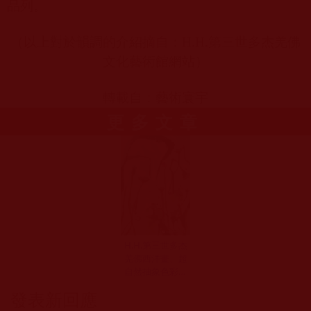
品列。
（以上對於韻調的介紹摘自：
H.H.
第三世多杰羌佛
文化藝術館網站）
轉載自：藝術寰宇
更多文章
H.H.第三世多杰
羌佛西洋畫、超
自然抽象色彩作
品：寥寥數筆能
發表新回應
表意