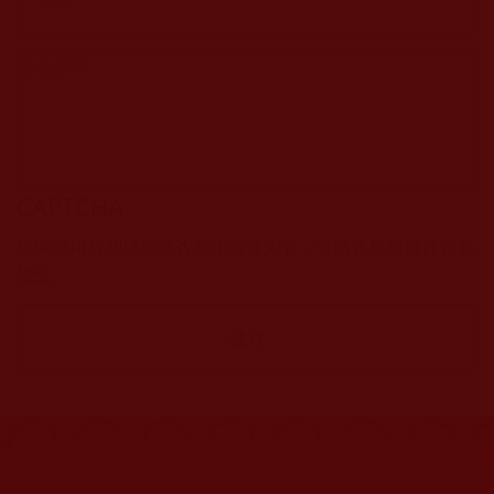
CAPTCHA
該問題用於測試您是否是正常使用者，並防止垃圾郵件自動
提交。
網站文章總數：
7195
網站圖片總數：
17881