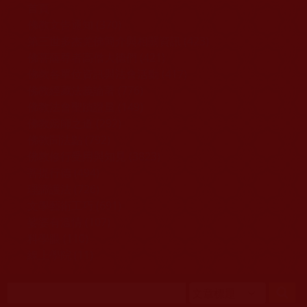
移至主內容
首頁
佛教文告通知 (370)
第三世多杰羌佛簡介與相關資訊 (423)
佛菩薩尊者高僧大德們 (421)
佛教各單位資訊與法會活動 (417)
佛教經藏法義論著 (776)
佛教法會聖蹟證量 (149)
佛教鑑師之道 (292)
佛教聞法點 (792)
佛教修行受用與知見 (3823)
菩提行德 (494)
理諦護法 (726)
文學藝術工巧 (691)
娑婆有溫情 (107)
科學眼 (110)
線上學院 (11)