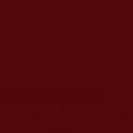
本站網站的型式、目錄的編排、圖文的呈現等一切資料與相
◆
關規劃，均為本站建置人員自我的意思，非南無第三世多
杰羌佛或第三世多杰羌佛辦公室等其他機構單位所指使派
令。
本區大量視頻文章非從佛教機構發行，視頻文章內之人事物
◆
難以考究真偽始末，轉載立意為讓行人對比己他，薰陶善
行，從善如流，最終應以佛陀行持為最高依傍對象。
您在這裡
首頁
»
娑婆有溫情
»
孝順
兒食剩骨 正餐奉母
首頁
圖片區
影視區
檔案區