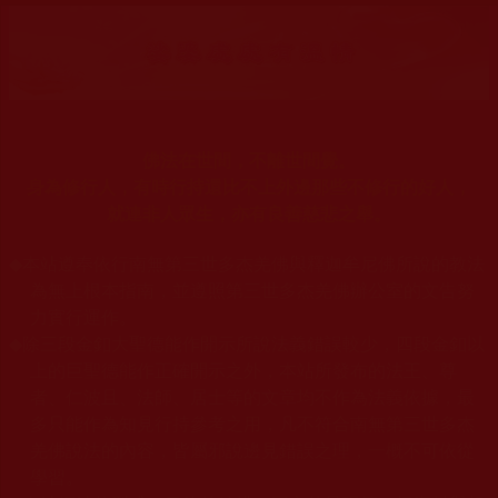
佛法在世間，不離世間覺。
身為修行人，有時行持還比不上外邊那些不修行的好人，
就連非人眾生，亦有良善慈悲之舉。
◆
本站遵奉依行南無第三世多杰羌佛與釋迦牟尼佛所說的教法
為無上根本指南，並遵照第三世多杰羌佛辦公室的文告努
力實行運作。
◆
除三段金釦大聖德能作開示所說法義錯誤較少，四段金釦以
上的巨聖德能作正確開示之外，本站所發布的法王、尊
者、仁波且、法師、居士等的文章均不作為法義依據，最
多只能作為知見行持參考之用，凡不符合南無第三世多杰
羌佛說法的內容，皆屬邪說邊見錯誤之理，一概不可依從
學習。