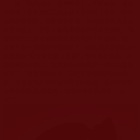
聽了媽媽的話，我悔恨不已，不禁自責：遲到
算什麼？最多扣點工資或被上司批評，這與一個眾
生的生命相比，多麼微不足道！抑或我如果真正視
眾生如親人，在親人眷屬遭遇如此生命危機時，我
會因為怕上班遲到而無視其生死嗎？不會的，我一
定會不顧一切的去救我的親人。由此我反思自己口
口聲聲說“眾生皆我親人眷屬”，其實都是假的，是
在欺騙自己而已。我深深感到自我的一個決定直接
影響了一隻老鼠的生死。那已不是兩難擇決的時
刻，而是正知正見與偏知邪見的較量，是真慈悲與
假修行的對決
,
很遺憾，我當時被自私纏住，“出
局”了！