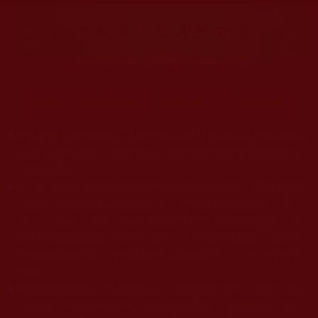
大量佛弟子恭聞羌佛法音，修學如來正法，而獲諸受用。
◆
本站遵奉依行南無第三世多杰羌佛與釋迦牟尼佛所說的教法
為無上根本指南，並遵照第三世多杰羌佛辦公室的文告努
力實行運作。
◆
除三段金釦大聖德能作開示所說法義錯誤較少，四段金釦以
上的巨聖德能作正確開示之外，本站所發布的法王、尊
者、仁波且、法師、居士等的文章均不作為法義依據，最
多只能作為知見行持參考之用，凡不符合南無第三世多杰
羌佛說法的內容，皆屬邪說邊見錯誤之理，一概不可依從
學習。
◆
本站網站的型式、目錄的編排、圖文的呈現等一切資料與相
關規劃，均為本站建置人員自我的意思，非南無第三世多