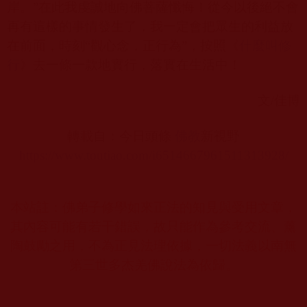
岸。”在此我虔誠地向佛菩薩懺悔！從今以後絕不會
再有這樣的事情發生了，我一定會把眾生的利益放
在前面，時刻“觀心念，正行為”，按照《
什麼叫修
行
》去一條一款地實行，落實在生活中！
文
/
佳博
轉載自：今日頭條
佛教
新視野
https://www.toutiao.com/i6514667961511313928/
本站註：佛弟子修學如來正法的知見與受用文章，
其內容可能有若干錯誤，故只能作為參考交流、薰
陶鼓勵之用，不為正見法理依據，一切法義以南無
第三世多杰羌佛說法為依歸。