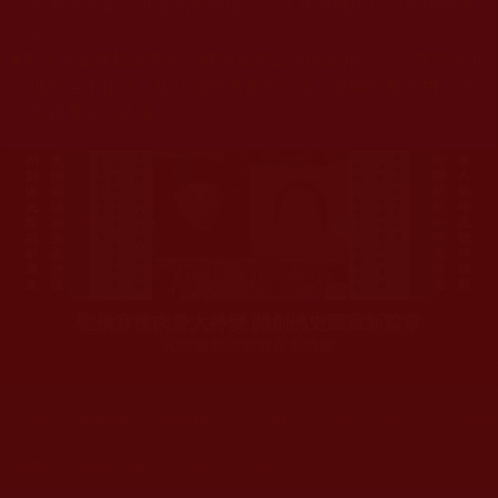
杰羌佛或第三世多杰羌佛辦公室等其他機構單位所指使派
令。
◆
本區大量轉載諸佛弟子修學如來正法的受用文章，其內容可
能有若干錯誤，故只能作為參考交流、薰陶鼓勵之用，不
為正見法理依據。
聖僧寂後肉身大神變 開創佛史圓寂新篇章
印證解脫法源就在羌佛處
您在這裡
首頁
»
佛教修行受用與知見
»
修行成長與正行發心
»
反觀
您在這裡
首頁
»
菩提行德
»
護生
»
行持反思