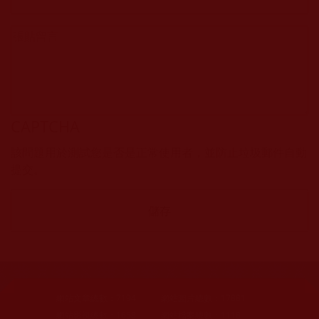
CAPTCHA
該問題用於測試您是否是正常使用者，並防止垃圾郵件自動
提交。
網站文章總數：
7194
網站圖片總數：
17881
網站影視總數：
1658
網站檔案總數：
1118