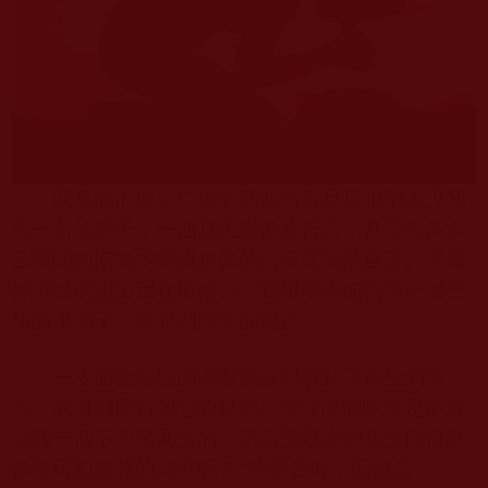
我真的慚愧，曾經的我敢信誓旦旦跟別人說我
是一名佛弟子，一個真正學佛修行人，甚至也為自
己恭聞到南無本初報身佛的
法音
而沾沾自喜。但這
件事徹底照出我在假修行，我根本不能稱為一個合
格的佛弟子，我感到深深的愧疚。
一隻面臨絕境的小老鼠讓我看到了眾生的苦
難，我無顏面對內心的良知。佛菩薩的隊伍是不會
摻雜一個不淨業凡夫的，不慈悲眾生的我怎能得到
佛菩薩和本尊的認可呢？“茫茫苦海，回頭是