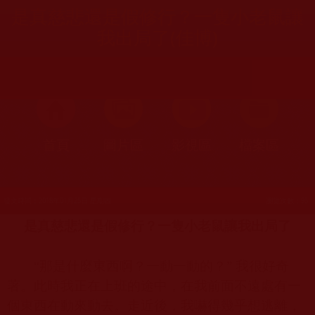
是真慈悲還是假修行？一隻小老鼠讓
我出局了(佳博)
首頁
圖片區
影視區
檔案區
發文時間：2018年01月25日 星期四
瀏覽次數：95
是真慈悲還是假修行？一隻小老鼠讓我出局了
“那是什麼東西啊？一動一動的？” 我很好奇
著。此時我正在上班的途中，在我前面不遠處有一
個東西在動來動去。走近後，我嚇得幾乎想逃離，