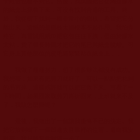
子經過也壓不到它。然後，我試圖把它從滿是膠水
的紙盒上拯救下來，可沒有找到合適的工具。終
於，我從樹下找到一根非常小的樹枝，希望把它分
離出來，遺憾的是樹枝太細根本不起作用。我怕弄
疼它，再嘗試用紙巾把它包住往下拽，但由於膠水
太粘，費了很長時間才把它的尾巴與紙盒脫離。可
它身上其他部位的皮毛還緊緊粘在紙盒上……
我做了種種努力，想了很多辦法都沒有成功。
我想著：如果有把剪刀就好了，可以一點點把粘到
的毛剪掉，這樣或許就可以把它救下來。可看了一
下時間，如果回家取剪刀再折回來，上班就來不及
了，我該怎麼辦呢？
最後，我做出了一個讓我後悔不已的決定。我
把它放到樹下一個凹進去且靠裡的位置，還自我安
慰著：我只能幫你到這一步了。