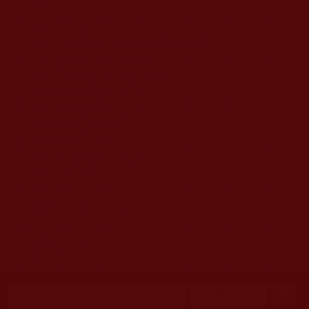
移至主內容
首頁
佛教文告通知 (370)
第三世多杰羌佛簡介與相關資訊 (423)
佛菩薩尊者高僧大德們 (421)
佛教各單位資訊與法會活動 (417)
佛教經藏法義論著 (776)
佛教法會聖蹟證量 (149)
佛教鑑師之道 (292)
佛教聞法點 (792)
佛教修行受用與知見 (3823)
菩提行德 (494)
理諦護法 (726)
文學藝術工巧 (691)
娑婆有溫情 (107)
科學眼 (110)
線上學院 (11)