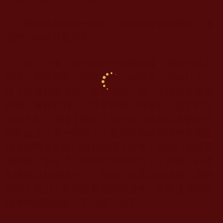
儘管轉身的那一刹那，我深感自責和無能，連
這麼小的老鼠都幫不了……
坐上公車，車子啟動一段時間後，我猛然良心
發現：我哪裡是一個佛弟子，哪裡是一個修行人
呀？如果我是這個小老鼠的話，我一定迫切地希望
能有人來解救我。可我竟然怕上班遲到，置它的生
命於不顧，選擇了離開。我不是一直自以為把眾生
的利益放在第一位嗎？一直自以為按照南無本初報
身佛的教導去修行與實踐嗎？實際上我的行為卻背
道而馳！我走了，或許它的命就沒了！內疚、自責
和悔恨讓我淚流不止，我急忙打電話給媽媽，讓媽
媽帶上剪刀，希望能有補救的機會。可最後媽媽傳
過來的資訊卻是：它已經不在了……