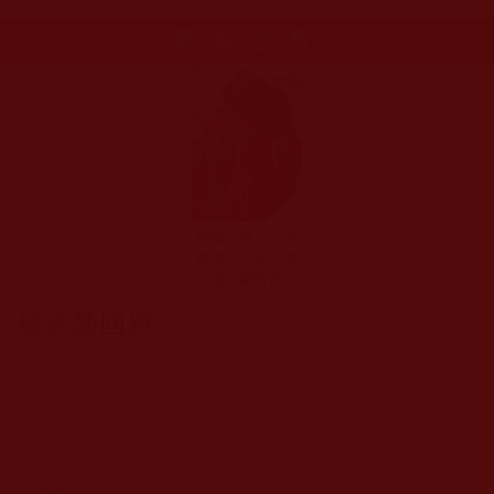
更多文章
國畫《故土》中
的方寸之地，成
了難以離舍的家
園(小星)
發表新回應