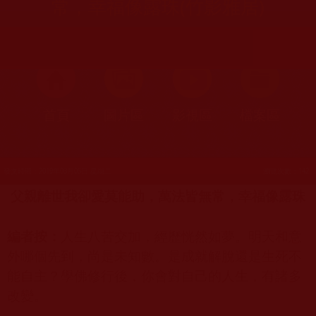
常，幸福像露珠(竹影雅居)
首頁
圖片區
影視區
檔案區
發文時間：2019年03月05日 星期二
瀏覽次數：142
父親離世我卻愛莫能助，萬法皆無常，幸福像露珠
編者按：
人生八苦交加，經歷恍然如夢。明天和意
外哪個先到，尚是未知數。是成就解脫還是生死不
能自主？學佛修行後，你會對自己的人生，有諸多
改變。