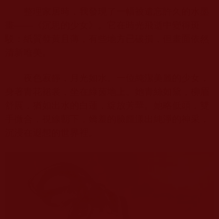
整理家居時，我發現了一幅被遺忘許久的水墨
畫——《沉思的少女》。它在時光飛逝中變得斑
駁：紙質發黃且薄，有些地方已破損，但畫面依然
清新唯美。
夜色寂靜，月光如水。一位純潔美麗的少女，
身著青花裙裳，坐在綠茵地上。她青絲如黛，柳眉
舒展，猶如出水的白蓮，綻放芳華。她略低頭，雙
手微合，視線朝下，嬌羞的臉龐漾出純淨的神采，
沉浸在遐想的世界裡。