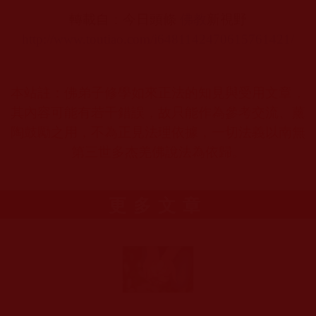
轉載自：今日頭條
佛教
新視野
http://www.toutiao.com/i6481142470615761421/
本站註：佛弟子修學如來正法的知見與受用文章，
其內容可能有若干錯誤，故只能作為參考交流、薰
陶鼓勵之用，不為正見法理依據，一切法義以南無
第三世多杰羌佛說法為依歸。
更多文章