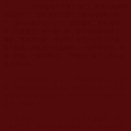
言：“
……一切都是無常不實的夢幻，而這一場夢很
快就做完了，我今年多少歲了？我死的時候快到
了，過一天就少活一天了，也許幾年，也許幾個
月，乃至幾天，死的那一刻，當下就知道我做了一
場夢，實際地回想，難道我不是正在無常中前進
嗎？難道人的生死不是這樣嗎？一生勞苦奔波、擔
憂、煩惱，一當斷氣死了，什麼也沒有了，這就是
鐵定的結局……
”
若不尋求解脫之道，這一生再成就輝煌，也難
逃一死的鐵定結局。因為生老病死苦就是這人世間
最直接、最殘忍的“劇本”，它每一天都在世界各地
形形色色的上演。
無常與常，一字之差，卻也是天差地別。佛法
是利益眾生，幫助眾生脫離無常，永絕苦患的靈丹