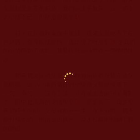
父親飽受病苦的折磨，我們卻束手無策，這一切令
人心痛不已，但卻是愛莫能助。
日子在悲傷和焦慮中度過，後來父親吃不下任
何東西，僅靠輸液維持，還出現了吐血症狀
,
令我們
的心情降到了冰點。我發現母親時常在一旁悄悄抹
淚。
那日我去探望父親，安靜的病房裡母親正給父
親喂藥。她小心地將溫好的中藥讓父親慢慢服下，
一勺，兩勺……沒有言語，只有彼此含淚守望著對
方，眼中是滿滿的深情與悲慟。那個當下，我多麼
希望時光停留，父母能相守一生，永不分離。我不
願打擾他們，悄悄退出病房，淚水在瞬間模糊了我
的雙眼。