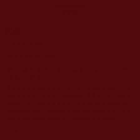
細說積累福報的
種種佈施
回應
訪客留言 (未驗證)
2019年03月06日 星期三
罹癌或患病不管他人還是自身，第一先
佛前求懺悔
罹癌或患病不管他人還是自身，第一先佛前求懺悔，以十
善法去觀今生一切所為，絕對能懺出罪業的，第二聽從醫
師治療，第三有聖丸可服更好，在來第四就是不斷的真心
懺悔與就醫治療，這樣做病會遠離身體會好起來的，如果
病沒有遠離身體沒有好起來，臨命終時也走得舒服。
回應