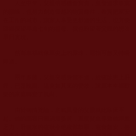
人至中年，父親倍感機會寶貴，愈發追求事業
的巔峰，也努力創造優越的物質條件，希冀把家安
在工作的城市，讓家人享受更舒適的生活，也方便
回鄉探望年逾七旬的祖母。我也盼望著父親的想法
早日實現。
然而幸福就像草尖上的露珠，屈指可數又轉瞬
即逝。
兩年多後，父親突感身體不適，經確診患上肝
癌，已是晚期。這突如其來的變故，讓原本幸福歡
樂的家庭轉變了風向。
由於病情兇險，意氣風發的父親就此臥床不
起。他的面容日漸消瘦萎黃，重度貧血導致他頭暈
乏力，肝腹水的症狀令他腹部鼓脹，寢食難安，甚
至產生要脹爆的感覺。他的雙腿亦出現浮腫。眼見