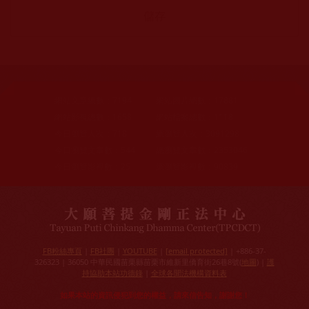
網站文章總數：
7194
網站圖片總數：
17881
網站影視總數：
1658
網站檔案總數：
1118
今日瀏覽人次：
718
總瀏覽人次：
3091298
今日瀏覽文章數：
544
總瀏覽文章數：
2353046
今日瀏覽影視數：
25
總瀏覽影視數：
90839
FB粉絲專頁
|
FB社團
|
YOUTUBE
|
[email protected]
| +886-37-
326323 | 36050 中華民國苗栗縣苗栗市維新里僑育街26巷8號(
地圖
) |
護
持協助本站功德錄
|
全球各聞法機構資料表
如果本站的資訊侵犯到您的權益，請來信告知，謝謝您！