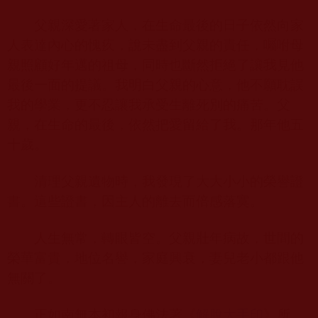
父親深愛著家人，在生命最後的日子依然向家
人表達內心的愧疚，說未盡到父親的責任，囑咐母
親照顧好年邁的祖母，同時也斷然拒絕了讓我見他
最後一面的提議。我明白父親的心意，他不願耽誤
我的學業，更不忍讓我承受生離死別的痛苦。父
親，在生命的最後，依然把愛留給了我。那年他五
十歲。
清理父親遺物時，我發現了大大小小的榮譽證
書。這些證書，因主人的離去而倍感落寞。
人生無常，轉眼皆空。父親壯年病故，世間的
榮華富貴，地位名譽，家庭興衰，妻兒老小都跟他
無關了。
正如南無本初報身佛法著《
解脫大手印
》所