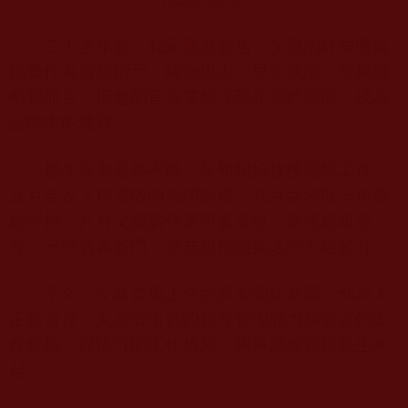
二十多年前，我家喬遷新居，父親的好友將這
幅畫作為賀禮贈予。睹物思人，思念成殤。父親雖
離我而去，但他的音容笑貌浮現在我的腦海，成為
記憶中的瑰寶。
那年家中喜事不斷：年初姐姐收穫理想工作，
五月全家入住寬敞明亮的新居，六月我考取一所重
點學校，八月父親調任某市直單位，擔任處級領
導。一時賓客盈門，親友祝福讚美之詞不絕於耳。
不久，父親走馬上任到異地開拓局面。他為人
正直善良，又憑著出色的領導管理能力和豐富的工
作經驗，很快打開工作格局，將事業經營得風生水
起。