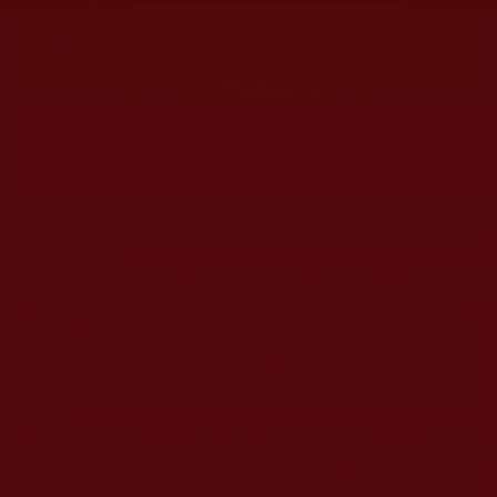
大量佛弟子恭聞羌佛法音，修學如來正法，而獲諸受用。
◆
本站遵奉依行南無第三世多杰羌佛與釋迦牟尼佛所說的教法
為無上根本指南，並遵照第三世多杰羌佛辦公室的文告努
力實行運作。
◆
除三段金釦大聖德能作開示所說法義錯誤較少，四段金釦以
上的巨聖德能作正確開示之外，本站所發布的法王、尊
者、仁波且、法師、居士等的文章均不作為法義依據，最
多只能作為知見行持參考之用，凡不符合南無第三世多杰
羌佛說法的內容，皆屬邪說邊見錯誤之理，一概不可依從
學習。
◆
本站網站的型式、目錄的編排、圖文的呈現等一切資料與相
關規劃，均為本站建置人員自我的意思，非南無第三世多