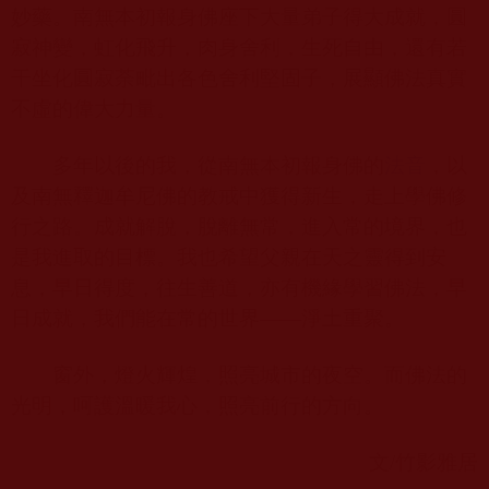
妙藥。南無本初報身佛座下大量弟子得大成就，圓
寂神變，虹化飛升，肉身舍利，生死自由，還有若
干坐化圓寂荼毗出各色舍利堅固子，展顯佛法真實
不虛的偉大力量。
多年以後的我，從南無本初報身佛的
法音
，以
及南無釋迦牟尼佛的教戒中獲得新生，走上學佛修
行之路。成就解脫，脫離無常，進入常的境界，也
是我進取的目標。我也希望父親在天之靈得到安
息，早日得度，往生善道，亦有機緣學習佛法，早
日成就，我們能在常的世界——淨土重聚。
窗外，燈火輝煌，照亮城市的夜空。而佛法的
光明，呵護溫暖我心，照亮前行的方向。
文
/
竹影雅居