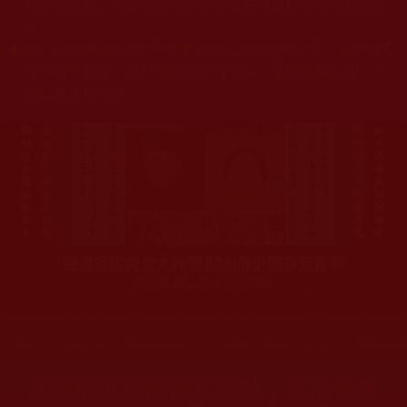
杰羌佛或第三世多杰羌佛辦公室等其他機構單位所指使派
令。
◆
本區大量轉載諸佛弟子修學如來正法的受用文章，其內容可
能有若干錯誤，故只能作為參考交流、薰陶鼓勵之用，不
為正見法理依據。
聖僧寂後肉身大神變 開創佛史圓寂新篇章
印證解脫法源就在羌佛處
您在這裡
首頁
»
佛教修行受用與知見
»
佛教行者修行知見
»
無常境
父親離世我卻愛莫能助，萬法皆無