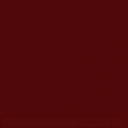
移至主內容
首頁
佛教文告通知 (370)
第三世多杰羌佛簡介與相關資訊 (423)
佛菩薩尊者高僧大德們 (421)
佛教各單位資訊與法會活動 (417)
佛教經藏法義論著 (776)
佛教法會聖蹟證量 (149)
佛教鑑師之道 (292)
佛教聞法點 (792)
佛教修行受用與知見 (3823)
菩提行德 (494)
理諦護法 (726)
文學藝術工巧 (691)
娑婆有溫情 (107)
科學眼 (110)
線上學院 (11)