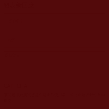
發表新回應
CAPTCHA
該問題用於測試您是否是正常使用者，並防止垃圾郵件自動
提交。