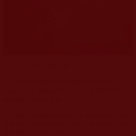
（
2
）山窮水盡開心路
小琳常常拖著疲憊的身體和傷痕累累的心，任
由淚水滂沱。夜晚路燈的投射下拉著長長的影子，
猶如幽靈一般無所依著。
難道就這樣被動無助接受著命運的安排？這就
是我不顧一切追求的愛情？難道一輩子的人生就這
樣被世俗生活定義了未來？？？