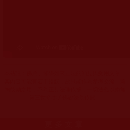
本站註：佛弟子修學如來正法的知見與受用文章，
其內容可能有若干錯誤，故只能作為參考交流、薰
陶鼓勵之用，不為正見法理依據，一切法義以南無
第三世多杰羌佛說法為依歸。
更多文章