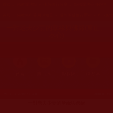
您在這裡
首頁
»
佛教聞法點
»
佛教修行分享
»
學佛聞法受用心得
您在這裡
首頁
»
佛教修行受用與知見
»
佛教學佛修行歷程
»
行人紀
一對老夫少妻的孽緣與佛緣(東山、
葵心)
首頁
圖片區
影視區
檔案區
發文時間：2019年04月22日 星期一
瀏覽次數：430
一對老夫少妻的孽緣與佛緣