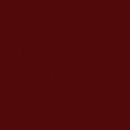
這還沒完，小琳婚後才發現“大叔丈夫”強勢霸
道，根本不是想像中那樣的體貼人，原來婚前的那
一切都是大叔的“劇本”，但開弓沒有回頭箭，為了
爭口氣不讓人看笑話，小琳暗下決心再苦再累不
怕，一定要好好過日子。
小琳成了家庭主婦，操持著裡裡外外，幾畝地
的重任也壓在了她八十多斤的身上，稍有空餘就出
去做手藝掙錢，把活計包在家裡還要開夜工趕，拖
著疲憊不堪懷孕的身體，常到深夜才收工，而深夜
裡的自己如幽靈般孤寂。
兩人掙點錢根本不夠婆婆看病，只得沒日沒夜
幹。而更讓人受不了的是，只要小琳跟其他男人與
女人隨便說句話，“大叔丈夫”就如鷹樣的眼睛死死
盯著，就懷疑，對小琳嚴厲訓斥，反復盤問，要找