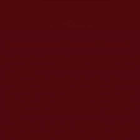
大量佛弟子恭聞羌佛法音，修學如來正法，而獲諸受用。
◆
本站遵奉依行南無第三世多杰羌佛與釋迦牟尼佛所說的教法
為無上根本指南，並遵照第三世多杰羌佛辦公室的文告努
力實行運作。
◆
除三段金釦大聖德能作開示所說法義錯誤較少，四段金釦以
上的巨聖德能作正確開示之外，本站所發布的法王、尊
者、仁波且、法師、居士等的文章均不作為法義依據，最
多只能作為知見行持參考之用，凡不符合南無第三世多杰
羌佛說法的內容，皆屬邪說邊見錯誤之理，一概不可依從
學習。
◆
本站網站的型式、目錄的編排、圖文的呈現等一切資料與相
關規劃，均為本站建置人員自我的意思，非南無第三世多