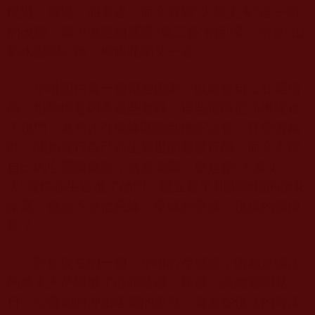
恨過，罵過，怨毒過。而今看到“大叔丈夫”這一切
的改變，讓小琳宛如感覺“第二春”的到來，恰是“山
窮水盡開心路，柳暗花明又一春”。
小琳明白這一切都是因果，以前是自己在還宿
債，也恰恰是因為這些磨難，這些宿債把小琳逼進
了佛門，進而才有機緣聞聽到佛陀法音，拜聖者為
師，開始履行自己前生累世的菩提行願。而今不僅
自己內心雲開霧散，法喜滿滿，更是把“大叔丈
夫”這條強牛逼進了佛門，建立起了和諧幸福的佛化
家庭，難道不是從惡緣、孽緣到善緣、佛緣的轉換
嗎？
對於現在的一切，小琳心存感恩，因為是佛法
的萬丈光茫驅散了心頭陰霾、執著，讓她雲開見
日，心靈如同沖岀牢籠的魚兒，遨遊在佛法的海洋