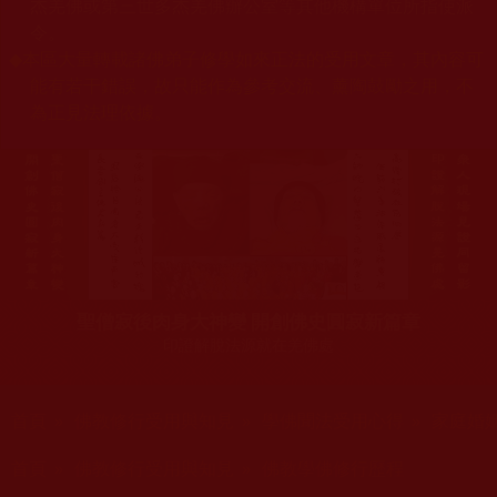
杰羌佛或第三世多杰羌佛辦公室等其他機構單位所指使派
令。
◆
本區大量轉載諸佛弟子修學如來正法的受用文章，其內容可
能有若干錯誤，故只能作為參考交流、薰陶鼓勵之用，不
為正見法理依據。
聖僧寂後肉身大神變 開創佛史圓寂新篇章
印證解脫法源就在羌佛處
您在這裡
首頁
»
佛教修行受用與知見
»
學佛聞法受用心得
»
家庭婚
您在這裡
首頁
»
佛教修行受用與知見
»
佛教學佛修行歷程