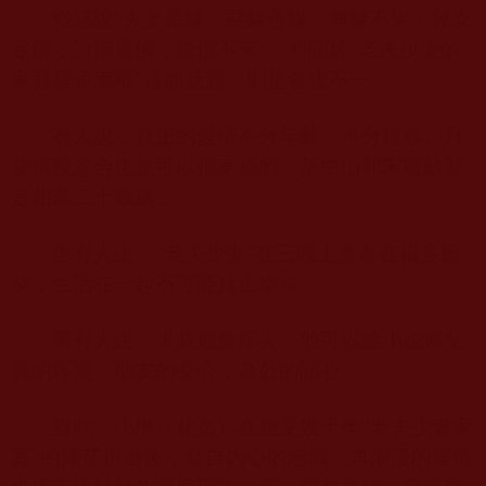
俗話說“夫妻是緣，惡緣善緣，無緣不聚；兒女
是債，討債還債，無債不來”。而關於“老夫少妻的
家庭是否幸福”這個話題，則是各說不一。
有人說，真正的愛情不分年齡、不分種族。只
要情投意合也是可以很幸福的。孫中山和宋慶齡就
是相差二十幾歲。
也有人說，“老夫少妻”在三觀上會存在很多衝
突，生活在一起不可能真正幸福。
還有人說，大叔最會疼人。他可以給小媳婦父
親的疼愛，朋友的交心，老公的關心……
對此，小琳（化名）在飽受幾十年“老夫少妻家
庭”的痛苦折磨後，發自內心的感慨：再浪漫的愛情