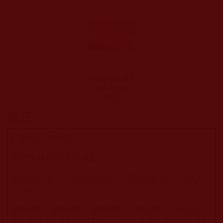
華藏學佛苑-遊學
之旅的佛法啟示
(緣起)
回應
訪客留言 (未驗證)
2019年04月26日 星期五
老夫少妻，少夫老妻，老夫老妻，少夫
少妻
老夫少妻，少夫老妻，老夫老妻，少夫少妻，乃至女的一
妻多夫男的三妻四妾後宮三千，從古至今不管婚姻怎麼配