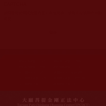
CAPTCHA
該問題用於測試您是否是正常使用者，並防止垃圾郵件自動
提交。
網站文章總數：
7195
網站圖片總數：
17882
網站影視總數：
1658
網站檔案總數：
1118
今日瀏覽人次：
1257
總瀏覽人次：
3093988
今日瀏覽文章數：
978
總瀏覽文章數：
2355166
今日瀏覽影視數：
101
總瀏覽影視數：
91007