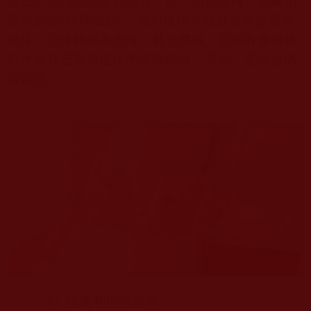
也抵不過殘酷的家庭現實。但一切都是緣，孽緣相
聚時必然“烽煙四起”，要想獲得幸福就要學會將這
孽緣、惡緣轉換為善緣、甚至佛緣，而唯有學佛修
行才能真正實現這樣的因緣轉換。否則，必然是痛
苦到死。
（
1
）情竇初開搭錯車