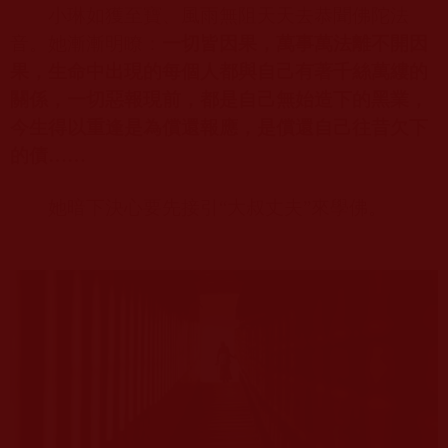
小琳如獲至寶、風雨無阻天天去恭聞佛陀法
音。她漸漸明瞭：
一切皆因果，萬事萬法離不開因
果，生命中出現的每個人都與自己有著千絲萬縷的
關係，一切惡報現前，都是自己無始造下的黑業，
今生得以重逢是為償還報應，是償還自己往昔欠下
的債……
她暗下決心要先接引“大叔丈夫”來學佛。