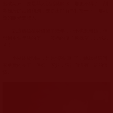
出破綻來；要是與人說話笑眯眯，那更不得了，刻
毒難聽的話如利劍，要是出門有事打扮一下，那狐
疑的眼光要吃人……
就這樣磕磕碰碰過了幾年，小琳也想離婚，但
想到兩個年幼的孩子，沒媽的孩子象棵草，只能忍
著！
小琳終於明白，她是“搭錯車”了，她就是這個
家免費的長工、保姆、家奴，這裡面沒有一絲的溫
情。