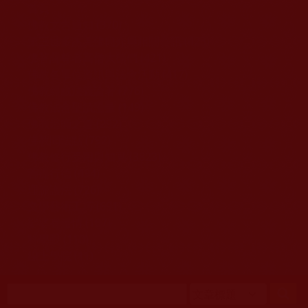
移至主內容
首頁
佛教文告通知 (370)
第三世多杰羌佛簡介與相關資訊 (423)
佛菩薩尊者高僧大德們 (421)
佛教各單位資訊與法會活動 (417)
佛教經藏法義論著 (776)
佛教法會聖蹟證量 (149)
佛教鑑師之道 (292)
佛教聞法點 (792)
佛教修行受用與知見 (3823)
菩提行德 (494)
理諦護法 (726)
文學藝術工巧 (691)
娑婆有溫情 (107)
科學眼 (110)
線上學院 (11)