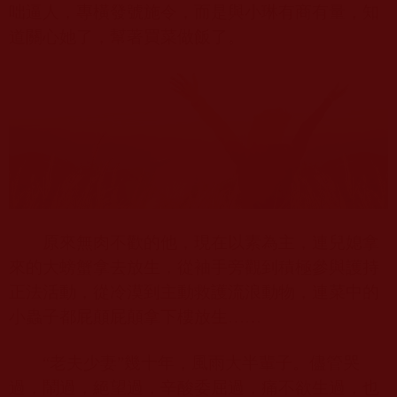
咄逼人，專橫發號施令，而是與小琳有商有量，知
道關心她了，幫著買菜做飯了。
原來無肉不歡的他，現在以素為主，連兒媳拿
來的大螃蟹拿去放生，從袖手旁觀到積極參與護持
正法活動，從冷漠到主動救護流浪動物，連菜中的
小蟲子都屁顛屁顛拿下樓放生……
“老夫少妻”幾十年，風雨大半輩子。儘管哭
過，鬧過，絕望過，辛酸委屈過，痛不欲生過，也