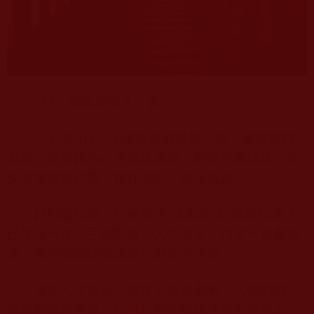
（
3
）柳暗花明又一春
2012
年
8
月，小琳赴香港參加法會，並拜聖德
為師。正當她內心充滿法喜時，她接到電話說，丈
夫突發腦梗住院，梗在腦幹，情況危及。
趕到醫院時，小琳發現“大叔丈夫”躺在病床上
已半身不遂，手腳亂舞，人中歪著，口水不自覺掛
著，嘴裡嗚哩哇啦說的什麼聽不清楚。
真是人生苦短，無緣不成夫妻啊。欠他的債，
該還的總是要還。小琳只能在醫院寸步不離地悉心