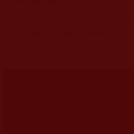
裡，沐浴在燦爛光明中……
文
/
東山、葵心
轉載自：今日頭條
佛教
新視野
https://www.toutiao.com/i6682388540044608013/
https://youtu.be/v2mpeLP4SAc