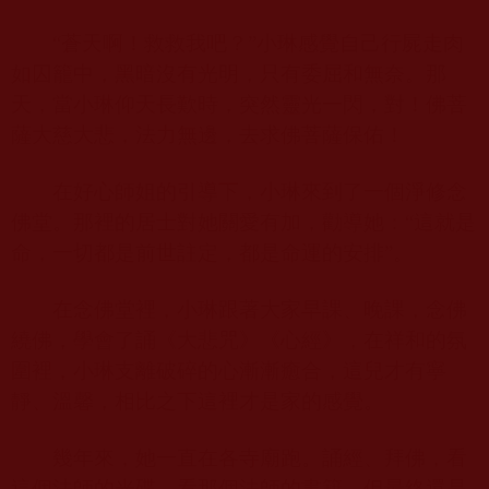
“蒼天啊！救救我吧？”小琳感覺自己行屍走肉
如囚籠中，黑暗沒有光明，只有委屈和無奈。那
天，當小琳仰天長歎時，突然靈光一閃，對！佛菩
薩大慈大悲，法力無邊，去求佛菩薩保佑！
在好心師姐的引導下，小琳來到了一個淨修念
佛堂。那裡的居士對她關愛有加，勸導她：“這就是
命，一切都是前世註定，都是命運的安排”。
在念佛堂裡，小琳跟著大家早課、晚課，念佛
繞佛，學會了誦《大悲咒》《心經》，在祥和的氛
圍裡，小琳支離破碎的心漸漸癒合，這兒才有寧
靜、溫馨，相比之下這裡才是家的感覺。
幾年來，她一直在各寺廟跑。誦經、拜佛，看
這個法師的光碟，看那個法師的書籍，但最終還是