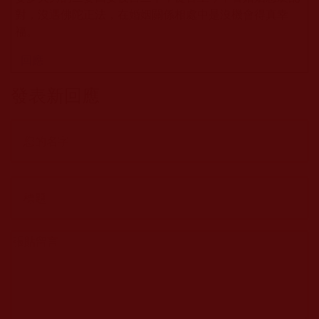
對，沒遇佛陀正法，在婚姻關係相處中是沒機會得真幸
福。
回應
發表新回應