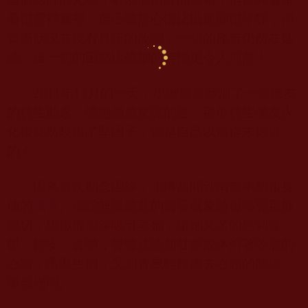
看得雲裡霧裡，自己雖然心情比以前顯得平靜，但
實際狀況並沒有真正的改變，一切的痛苦仍然在延
續。這一切的困惑比婚姻的苦惱更令人煎熬！
2011
年
11
月的一天，小琳應邀參加了一個佛友
的往生助念。讓她備感驚詫的是，那位往生佛友火
化後竟然燒出了堅固子，這是自己以前從未遇過
的！
因為這次助念因緣，小琳恭聞到南無本初報身
佛的
法音
。佛陀無量慈悲的聲音就象慈母喚兒那般
親切，磁鐵般深深吸引著她，讓她莫名的感到溫
暖、輕安、喜樂，聲聲法語如甘露般沐浴著乾涸的
心靈，重顯生機；又如春風輕輕拂去心頭的塵埃，
重見光明。