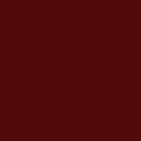
某年某月的某一天，情竇初開的小琳被一個大
叔傾情唱的一首《啊，牡丹》徹底俘虜了芳心，她
在懵懂之中，鬼使神差般的被這個成熟男人折服
了。
於是他們相愛了。然後就像許多電影所演的那
樣，為了追求愛情的自由與幸福，小琳毅然決然的
跟大叔私奔了。
那一年，小琳才
19
歲，大叔已
39
歲。
可真的嫁到大叔家裡，小琳才發現自己跳進了
一個深淵。大叔的家是二個老婆婆二個老光棍，一
個裹著小腳拄著拐杖顫微微，一個是直腸癌病泱
泱。