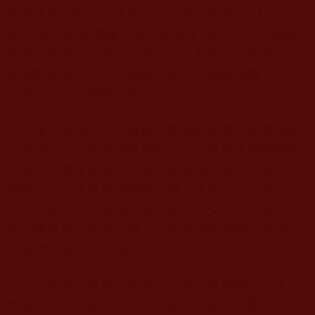
照料著那個毀了她青春，破了她的夢想的“大叔丈
夫”。但也趁此機會向丈夫提出了“條件”——“我願
意陪伴侍奉你一輩子，但你必須和我一起學佛。”丈
夫點點頭表示同意。幾個月後丈夫慢慢康復，除了
口齒不清，行動能自如了。
接下來幾年，小琳風雨無阻騎著電瓶車帶他出
去共修。丈夫也越學越來勁，從不再殺生到積極參
與放生，幾年來護持二個共修壇場。在第二年就去
求皈依了，還有媽媽都在聖德上人師父座下學法，
平時在家三人一起做功課，聞法，交流，分享。有
時小琳有事不能去共修，丈夫就帶著媽媽一個佛堂
一個佛堂輪流去共修
聞法
。
這個男人終於在改變了，變得慈眉善目許多。
他放下了以前的大男子主義架子，說話做事不再咄