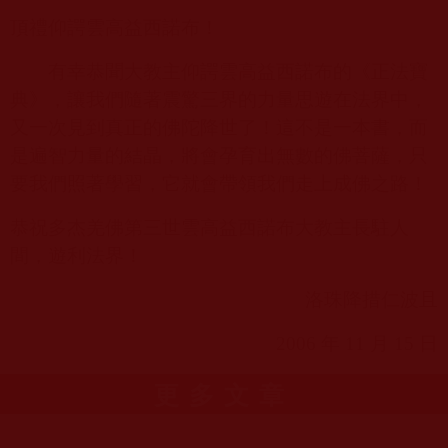
頂禮仰諤雲高益西諾布！
有幸恭聞大教主仰諤雲高益西諾布的《正法寶
典》，讓我們隨著震驚三界的力量思遊在法界中，
又一次見到真正的佛陀降世了！這不是一本書，而
是遍智力量的結晶，將會孕育出無數的佛菩薩，只
要我們照著學習，它就會帶領我們走上成佛之路！
恭祝多杰羌佛第三世雲高益西諾布大教主長駐人
間，遊利法界！
洛珠降措仁波且
2006
年
11
月
15
日
更多文章