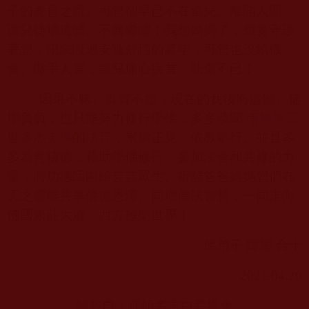
子的養育之恩。可您卻早已不在這兒、離開人間，
讓兒徒增遺憾、不勝唏噓！我想媽媽了，想要守護
著您，陪您渡過安逸舒適的暮年，可您也沒給機
會、撒手人寰，讓兒痛心疾首、悲傷不已！
因果不昧、真實不虛，現在的我後悔遺憾、徒
增負負，也只能努力修行學佛，多多恭聞
南無第三
世多杰羌佛
的
法音
，累積正見，依教奉行。並且多
多為善積德，藉助學佛修行、參加法會和共修的力
量，將功德回向給芸芸眾生。祈願爸爸媽媽您們在
天之靈能共享佛德恩澤、同增佛法智慧，一同走向
佛國康莊大道、西方極樂世界！
佛弟子 輝耀 合十
2021.04.20
轉載自：運頓多吉白菩提會