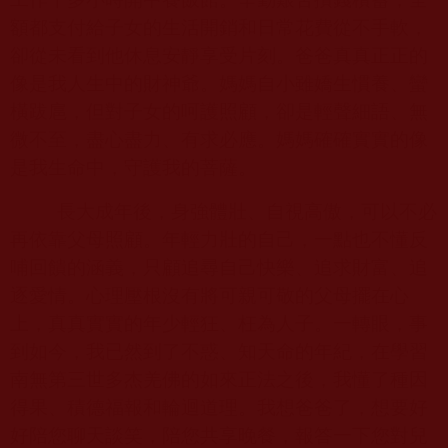
額都支付給子女的生活開銷和日常花費從不手軟，
卻從未看到他休息安靜享受片刻。爸爸真真正正的
像是我人生中的財神爺。媽媽自小雖嬌生慣養、蠻
橫跋扈，但對子女的呵護照顧，卻是輕聲細語、無
微不至，盡心盡力、有求必應。媽媽確確實實的像
是我生命中，守護我的菩薩。
長大成年後，身強體壯、自視高傲，可以不必
再依靠父母照顧。年輕力壯的自己，一點也不懂反
哺回饋的涵義，只顧追尋自己快樂、追求財富、追
逐愛情。心理壓根沒有將可親可敬的父母擺在心
上，真真實實的年少輕狂、枉為人子。一轉眼，事
到如今，我已然到了不惑、知天命的年紀，在學習
南無第三世多杰羌佛的如來正法之後，我懂了種因
得果、積德福報和輪迴道理。我想爸爸了，想要好
好陪您聊天談笑，陪您共享晚餐，報答一下您對兒