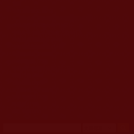
移至主內容
首頁
佛教文告通知 (370)
第三世多杰羌佛簡介與相關資訊 (423)
佛菩薩尊者高僧大德們 (421)
佛教各單位資訊與法會活動 (417)
佛教經藏法義論著 (776)
佛教法會聖蹟證量 (149)
佛教鑑師之道 (292)
佛教聞法點 (792)
佛教修行受用與知見 (3823)
菩提行德 (494)
理諦護法 (726)
文學藝術工巧 (691)
娑婆有溫情 (107)
科學眼 (110)
線上學院 (11)