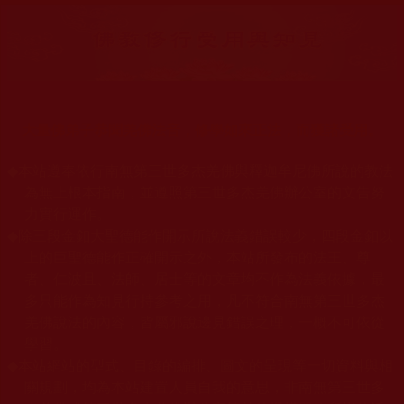
大量佛弟子恭聞羌佛法音，修學如來正法，而獲諸受用。
◆
本站遵奉依行南無第三世多杰羌佛與釋迦牟尼佛所說的教法
為無上根本指南，並遵照第三世多杰羌佛辦公室的文告努
力實行運作。
◆
除三段金釦大聖德能作開示所說法義錯誤較少，四段金釦以
上的巨聖德能作正確開示之外，本站所發布的法王、尊
者、仁波且、法師、居士等的文章均不作為法義依據，最
多只能作為知見行持參考之用，凡不符合南無第三世多杰
羌佛說法的內容，皆屬邪說邊見錯誤之理，一概不可依從
學習。
◆
本站網站的型式、目錄的編排、圖文的呈現等一切資料與相
關規劃，均為本站建置人員自我的意思，非南無第三世多