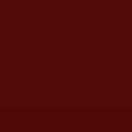
CAPTCHA
該問題用於測試您是否是正常使用者，並防止垃圾郵件自動
提交。
網站文章總數：
7195
網站圖片總數：
17881
網站影視總數：
1657
網站檔案總數：
1118