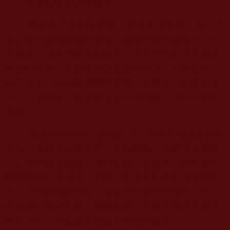
了，眼淚也會隨之慢慢滴下。
回想自己來到這世界，從取名字開始，無一不
是父母對我的期盼和希望。襁褓時期呵護備至，心
肝寶貝、噓寒問暖地叫喊著，這不是將所有未來的
希望和前程，全部都寄託在我的身上。可是那時，
自己可有一絲絲的感觸覺受嗎？答案是一點點也沒
有，渾噩的自己還覺得這是天經地義、理所當然的
事情。
成長求學時期，勤勉向上、好學不倦是最好的
回報。偏偏是好逸惡勞、貪玩闖禍，當時可沒浪費
了父母的傷透腦筋、痛心難過。反過來，對於我的
關懷照顧也沒減少一些些，也沒說不再支付學雜費
用、不供給吃飯住宿。還要在我受寒病痛時，日日
夜夜細心侍候照顧，餵藥服侍，即便要費盡家財也
在所不惜，我也從未曾聽見他們抱怨過！