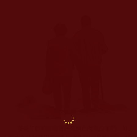
爸爸年輕時離鄉背井來到台灣隻身奮鬥，每天
工作十多小時開中餐飯館。辛勤艱苦攢錢積蓄，全