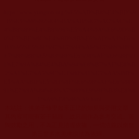
https://www.yungton.org/%E5%AD%B8%E4%BD%9
B%E5%88%86%E4%BA%AB/%E7%AC%AC%E
4%B8%89%E4%B8%96%E5%A4%9A%E6%9D%B
0%E7%BE%8C%E4%BD%9B%E6%AD%A3%E6%
B3%95%E5%8F%97%E7%94%A8/%E7%88%B8%
E7%88%B8%E5%83%8F%E6%98%AF%E6%88%9
1%E7%9A%84%E4%BA%94%E8%B7%AF%E8%B
2%A1%E7%A5%9E%E3%80%81%E5%AA%BD%
E5%AA%BD%E5%83%8F%E6%98%AF%E6%88%
91%E7%9A%84%E8%A7%80%E9%9F%B3%E8%8
F%A9%E8%96%A9.html
本站註：佛弟子修學如來正法的知見與受用文章，
其內容可能有若干錯誤，故只能作為參考交流、薰
陶鼓勵之用，不為正見法理依據，一切法義以南無
第三世多杰羌佛說法為依歸。