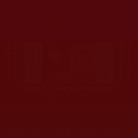
杰羌佛或第三世多杰羌佛辦公室等其他機構單位所指使派
令。
◆
本區大量轉載諸佛弟子修學如來正法的受用文章，其內容可
能有若干錯誤，故只能作為參考交流、薰陶鼓勵之用，不
為正見法理依據。
聖僧寂後肉身大神變 開創佛史圓寂新篇章
印證解脫法源就在羌佛處
您在這裡
首頁
»
佛教修行受用與知見
»
佛教行者修行知見
»
孝道與
運頓多吉白菩提會-爸爸像是我的五