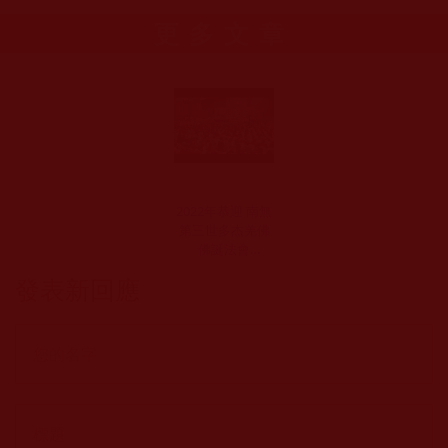
更多文章
2022年恭迎 南無
第三世多杰羌佛
佛誕法會
（2022.6.11-
發表新回應
12）