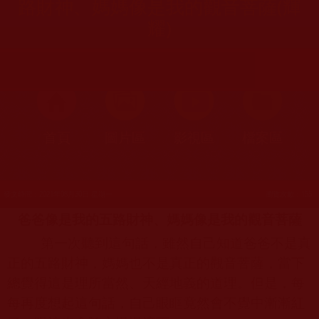
路財神、媽媽像是我的觀音菩薩(輝
耀)
首頁
圖片區
影視區
檔案區
發文時間：2021年08月30日 星期一
瀏覽次數：155
爸爸像是我的五路財神、媽媽像是我的觀音菩薩
第一次聽到這句話，雖然自己知道爸爸不是真
正的五路財神，媽媽也不是真正的觀音菩薩，當下
總覺得這是理所當然、天經地義的道理。但是，每
每再度想起這句話，自己眼眶竟然會不覺中漸漸紅