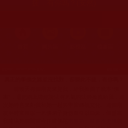
疲，有你嗎？(安然)
首頁
圖片區
影視區
檔案區
發文時間：2021年11月13日 星期六
瀏覽次數：198
真正的學佛之路並沒找對，卻樂此不疲，有你嗎？
前幾天有個朋友來見我，給我推薦了幾本“佛
書”，還把網上講經說法有名氣的法師推薦給我，這
次她特意來勸我和她一起去學習傳統文化。這個朋
友平時常常以一名佛弟子身份而引以自豪，但是當
我建議她聽聞當今住世佛陀
南無第三世多杰羌佛
親