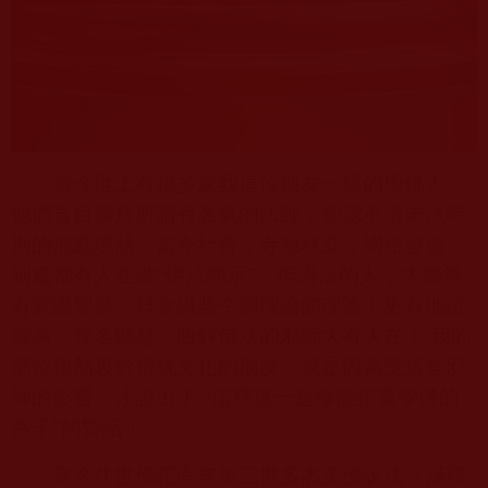
當今世上有很多象我這位朋友一樣的學佛人，
他們盲目崇拜所謂有名氣的法師，卻認不清末法時
期的混亂現狀。當今社會，寺廟林立，網路發達，
到處都有人在做“佛法開示”，但講法的人，大都無
有實證聖量，只會講些空洞理論的理論！更有地位
崇高、聲名顯赫、曲解佛法的邪師大有人在！ 我的
那位很熱衷於傳統文化的朋友，就是因為受這些邪
師的影響，才說出了
“
儒釋道一起修能拓寬學佛的
路子”的昏話！
當今住世佛陀南無第三世多杰羌佛說法《淺釋