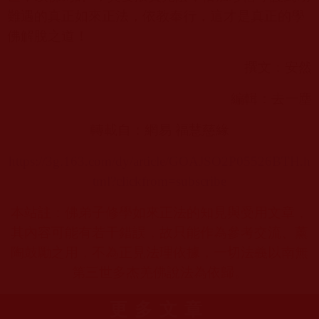
難遇的真正如來正法，依教奉行，這才是真正的學
佛解脫之道！
撰文：安然
編輯：去一塵
轉載自：網易 福慧慈緣
https://3g.163.com/dy/article/GOAJSO2P05526BTH.h
tml?clickfrom=subscribe
本站註：佛弟子修學如來正法的知見與受用文章，
其內容可能有若干錯誤，故只能作為參考交流、薰
陶鼓勵之用，不為正見法理依據，一切法義以南無
第三世多杰羌佛說法為依歸。
更多文章