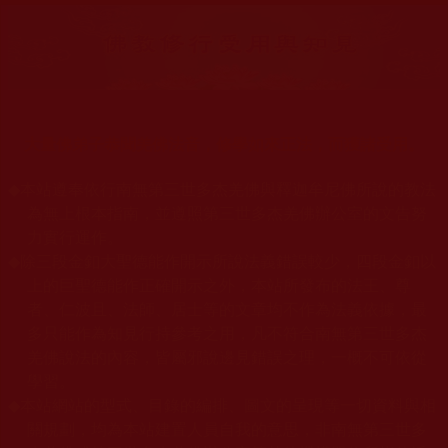
大量佛弟子恭聞羌佛法音，修學如來正法，而獲諸受用。
◆
本站遵奉依行南無第三世多杰羌佛與釋迦牟尼佛所說的教法
為無上根本指南，並遵照第三世多杰羌佛辦公室的文告努
力實行運作。
◆
除三段金釦大聖德能作開示所說法義錯誤較少，四段金釦以
上的巨聖德能作正確開示之外，本站所發布的法王、尊
者、仁波且、法師、居士等的文章均不作為法義依據，最
多只能作為知見行持參考之用，凡不符合南無第三世多杰
羌佛說法的內容，皆屬邪說邊見錯誤之理，一概不可依從
學習。
◆
本站網站的型式、目錄的編排、圖文的呈現等一切資料與相
關規劃，均為本站建置人員自我的意思，非南無第三世多