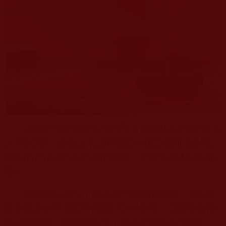
從我這位朋友身上不難看出當今世上部分“學佛
人”的心態，這也是末法時期的一種趕佛潮現象吧。
她學的都是些似是而非的東西，怎麼不令人深感痛
惜！
學佛要想成就，必須要有正確的知見，否則無
論學佛多少年都終將竹籃打水一場空。朋友整天抱
著經書研究，自稱佛弟子，卻連不殺生都不認可，