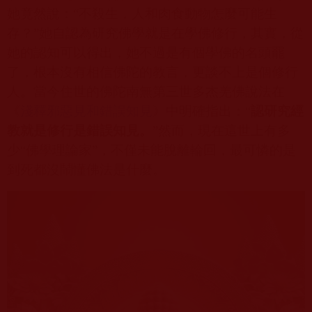
她竟然說：“不殺生，人和肉食動物怎麼可能生
存？”她自認為研究佛學就是在學佛修行，其實，從
她的認知可以得出，她不過是有個學佛的名頭罷
了，根本沒有相信佛陀的教言，更談不上是個修行
人。當今住世的佛陀南無第三世多杰羌佛說法在
《
淺釋邪惡見和錯誤知見
》中明確指出：“
認研究經
教就是修行是錯誤知見。
”然而，現在這世上有多
少“佛學理論家”，不僅未能脫離輪回，最可憐的是
到死都沒鬧懂佛法是什麼。