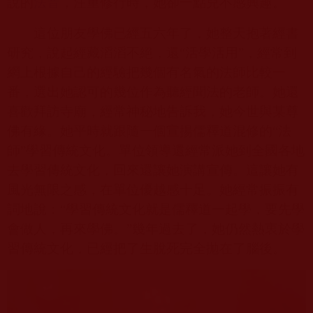
說的
法音
，注重修行時，她卻一點兒不感興趣。
這位朋友學佛已經五六年了，她整天抱著經書
研究，說起經藏滔滔不絕，還“活學活用”，經常到
網上根據自己的經驗把幾個有名氣的法師比較一
番，選出她認可的幾位作為聽經聞法的老師。她還
喜歡拜訪寺廟，經常神秘地告訴我，她今世與某尊
佛有緣。她平時就跟隨一個宣揚儒釋道混修的“法
師”學習傳統文化。單位領導還經常派她到全國各地
去學習傳統文化，回來還讓她演講宣傳。這讓她有
風光無限之感，在單位優越感十足。她經常振振有
詞地說：“學習傳統文化就是儒釋道一起學，要先學
會做人，再來學佛。”幾年過去了，她仍然熱衷於學
習傳統文化，已經把了生脫死完全拋在了腦後。