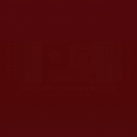
杰羌佛或第三世多杰羌佛辦公室等其他機構單位所指使派
令。
◆
本區大量轉載諸佛弟子修學如來正法的受用文章，其內容可
能有若干錯誤，故只能作為參考交流、薰陶鼓勵之用，不
為正見法理依據。
聖僧寂後肉身大神變 開創佛史圓寂新篇章
印證解脫法源就在羌佛處
您在這裡
首頁
»
佛教修行受用與知見
»
佛教行者修行知見
»
走出學
真正的學佛之路並沒找對，卻樂此不