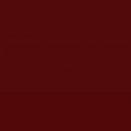
CAPTCHA
該問題用於測試您是否是正常使用者，並防止垃圾郵件自動
提交。
網站文章總數：
7194
網站圖片總數：
17881
網站影視總數：
1658
網站檔案總數：
1118
今日瀏覽人次：
718
總瀏覽人次：
3091298
今日瀏覽文章數：
544
總瀏覽文章數：
2353046