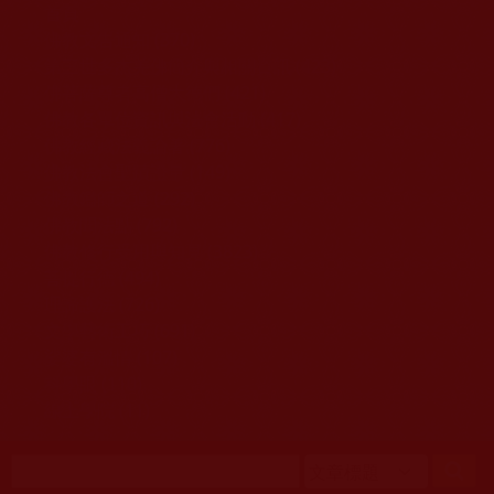
移至主內容
首頁
佛教文告通知 (370)
第三世多杰羌佛簡介與相關資訊 (423)
佛菩薩尊者高僧大德們 (421)
佛教各單位資訊與法會活動 (417)
佛教經藏法義論著 (776)
佛教法會聖蹟證量 (149)
佛教鑑師之道 (292)
佛教聞法點 (792)
佛教修行受用與知見 (3823)
菩提行德 (494)
理諦護法 (726)
文學藝術工巧 (691)
娑婆有溫情 (107)
科學眼 (110)
線上學院 (11)