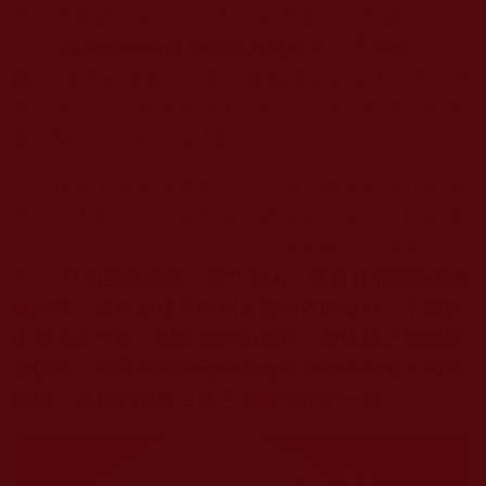
邪惡見和錯誤知見》中邪惡知見第二十五條指
出：“
認佛法與外道混修為邪惡知見，不得成
就。
”儒釋道混修，忽略了解脫成就的根本目的，學
佛完全成了一種表面功夫，終其一生言學佛，結果
還在輪回中，未免令人歎息！
很多人多年學佛而不得受用，根本原因在於他
們沒有學到正法，沒有找對所依緣。當今住世的佛
陀在《
什麼是修行
》說法中，清楚地告誡佛弟
子：“
只知去惡揚善，克己利人，這是其他宗教都會
做的事，這也就是不明宗旨無所依的修行，不屬於
正宗
佛教
行持。因此我們的修行，所依緣之物件則
是佛陀。依照佛陀的完美覺位作為我們所修之相應
楷模，以我們的身口意三業學佛陀的一切。
”