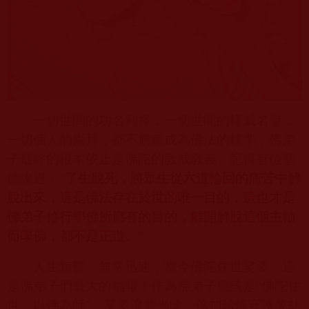
一切世間的功名利祿，一切世間的權威名譽，
一切個人的崇拜，都不應當成為佛法的標準，佛弟
子最終的根本依止是佛陀的教戒教義。記得有位聖
德說過：“
了生脫死，將眾生從六道輪回的痛苦中解
脫出來，這是佛法存在於世的唯一目的，這也才是
佛弟子修行學佛所應有的目的，離開解脫這個主軸
而學佛，都不是正道。
”
人生短暫，無常迅速，當今佛陀住世娑婆，這
是佛弟子們最大的福報！作為佛弟子應該是“佛陀住
世，以佛為師”，莫要浪費光陰，倍加珍惜守護萬劫