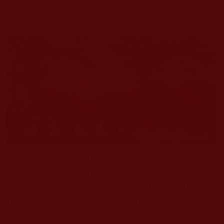
第二天一大早，出殯車輛載著至親亡者就這樣
地離去了……
下午大伯傳了張照片到家族群，照片中是一個
剛挖好的坑，新挖出的土散亂地鋪在坑邊，旁邊不
遠處正是那口裝著弟弟的漆黑的棺材！這個身體強
壯、五十歲都還不到的親人，前幾天我們清明節才
剛剛見過面，還談話聊天，才幾天的時間，就這樣