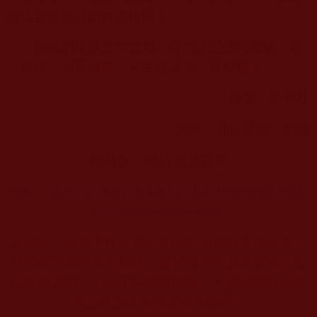
離這苦海無邊的六道輪回！
願我們生起無常實相，時刻謹記佛陀教戒，嚴
謹行持，切莫放逸，今生得成就、得解脫！
撰文：黔希桂
編輯：凡世塵印、尉朗
轉載自：網易 福慧慈緣
https://3g.163.com/dy/article/GP1K41P505526BTH.ht
ml?clickfrom=subscribe
本站註：佛弟子修學如來正法的知見與受用文章，
其內容可能有若干錯誤，故只能作為參考交流、薰
陶鼓勵之用，不為正見法理依據，一切法義以南無
第三世多杰羌佛說法為依歸。