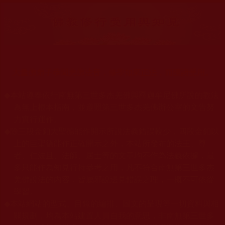
大量佛弟子恭聞羌佛法音，修學如來正法，而獲諸受用。
◆
本站遵奉依行南無第三世多杰羌佛與釋迦牟尼佛所說的教法
為無上根本指南，並遵照第三世多杰羌佛辦公室的文告努
力實行運作。
◆
除三段金釦大聖德能作開示所說法義錯誤較少，四段金釦以
上的巨聖德能作正確開示之外，本站所發布的法王、尊
者、仁波且、法師、居士等的文章均不作為法義依據，最
多只能作為知見行持參考之用，凡不符合南無第三世多杰
羌佛說法的內容，皆屬邪說邊見錯誤之理，一概不可依從
學習。
◆
本站網站的型式、目錄的編排、圖文的呈現等一切資料與相
關規劃，均為本站建置人員自我的意思，非南無第三世多