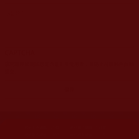
CAPTCHA
該問題用於測試您是否是正常使用者，並防止垃圾郵件自動
提交。
網站文章總數：
7195
網站圖片總數：
17881
網站影視總數：
1657
網站檔案總數：
1118