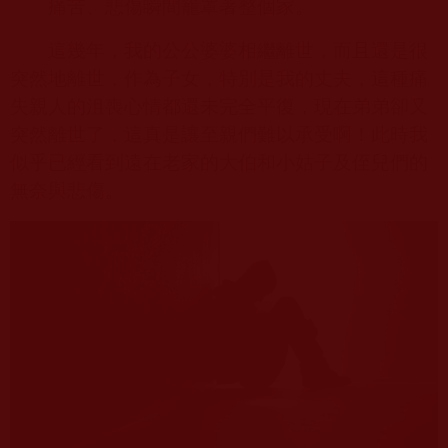
痛苦、悲傷瞬間籠罩著整個家。
這幾年，我的公公婆婆相繼離世，而且還是很
突然地離世，作為子女，特別是我的丈夫，這種痛
失親人的沮喪心情都還未完全平復，現在弟弟卻又
突然離世了，這真是讓至親們難以承受啊！此時我
似乎已經看到遠在老家的大伯和小姑子及侄兒們的
無奈與悲傷。