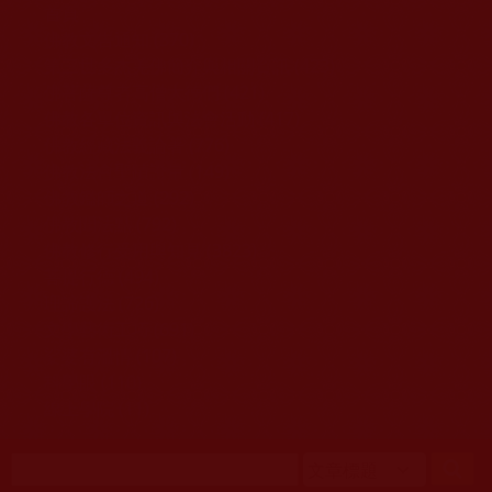
移至主內容
首頁
佛教文告通知 (370)
第三世多杰羌佛簡介與相關資訊 (423)
佛菩薩尊者高僧大德們 (421)
佛教各單位資訊與法會活動 (417)
佛教經藏法義論著 (776)
佛教法會聖蹟證量 (149)
佛教鑑師之道 (292)
佛教聞法點 (792)
佛教修行受用與知見 (3823)
菩提行德 (494)
理諦護法 (726)
文學藝術工巧 (691)
娑婆有溫情 (107)
科學眼 (110)
線上學院 (11)