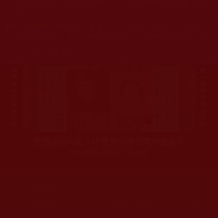
杰羌佛或第三世多杰羌佛辦公室等其他機構單位所指使派
令。
◆
本區大量轉載諸佛弟子修學如來正法的受用文章，其內容可
能有若干錯誤，故只能作為參考交流、薰陶鼓勵之用，不
為正見法理依據。
聖僧寂後肉身大神變 開創佛史圓寂新篇章
印證解脫法源就在羌佛處
您在這裡
首頁
»
佛教修行受用與知見
»
修行成長與正行發心
»
無常
您在這裡
首頁
»
佛教修行受用與知見
»
佛教行者修行知見
»
無常境