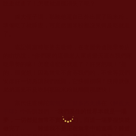
說走就走了！怎麼就這樣消失了呢？
據大侄子講，那晚他還自己外出買了碗米粉，
準備吃了就睡覺，可竟然連米粉都沒來得及吃就走
了。
還記得當時婆婆去世時，在老屋旁邊開早餐店
的街坊說：“你們家的這個老人家前幾天還在我們家
吃早餐的嘛！怎麼這麼快就走了？好突然哦！”是
的，很突然！因為無常不會等我們的，不會等我們
安排好一切再讓我們離開，它快得很啊！快得就像
弟弟還來不及吃到那碗米粉就離開那麼快！
當代住世佛陀
南無第三世多杰羌佛
在《
解脫大
手印
》中告訴我們：“
我們現住的世界本就是一場
夢，一切都是無常不實的夢幻，而這一場夢很快就
做完了……，難道我不是正在無常中前進嗎？難道