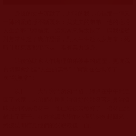
身邊的丈夫沉默了，此時的我，心裡那一陣又
一陣的緊迫感不斷襲來：我丈夫的弟弟，他的這場
人生之夢已經結束！這無常來得太快了！讓我猛然
對無常生起了幾許恐懼，對人生生起太多無奈：死
時什麼東西都帶不走，唯有業力隨身…
隨後協助家人們處理弟弟後事的經歷，更讓我
真切體會到這“人生的無常”！實實在在地修了一
次“觀無常”！
次日，一大早我們匆匆出發，總算在中午就趕
回了老家，弟弟躺在剛剛油漆好的散發著刺鼻油漆
味兒的漆黑棺材中，他已經被裝殮好了，棺材已經
封上了蓋子。在外地讀大學的小侄兒匆匆趕回來，
終沒法開棺見他們的父親最後一面。