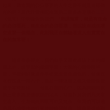
起來，難道我的公公婆婆的人生之夢不就是這樣做
完的嗎？當代住世佛陀南無第三世多杰羌佛在
法音
《無常》中明確告訴我們：“
所謂無常，就是有生命
的必須要死，無生命的必須要壞，所以說有成住壞
空這麼一個概念，此刻我正在體驗著這人生實實在
在的無常呀！
”
隨著喪事辦完，我們似乎又重複著該上班的繼
續上班，該學習的繼續學習！大家的心情慢慢平
復，平復到好像這件事從來沒發生過似的，就像在
水裡投進一顆石子，激起一陣漣漪之後又慢慢恢復
成平常時那樣……可是在我的心中，因為聞聽
南無
第三世多杰羌佛
親說的法音，知道對於我們凡夫眾
生而言，生老病死苦既可怕又無奈，但我們可以通
過真心地學佛修行來時時離惡積善，讓善果提前顯