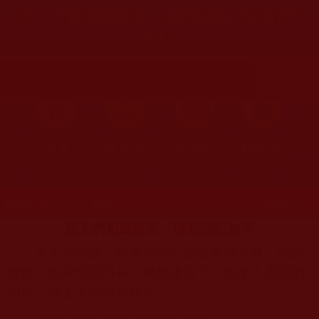
親人們相繼離世，讓我謹記無常(黔
希桂)
首頁
圖片區
影視區
檔案區
發文時間：2021年11月21日 星期日
瀏覽次數：230
親人們相繼離世，讓我謹記無常
今年清明節，回老家給公公婆婆掃完墓，剛回
到自己的家時間不長，突然接到了一個令人震驚的
消息：我丈夫的弟弟離世了！