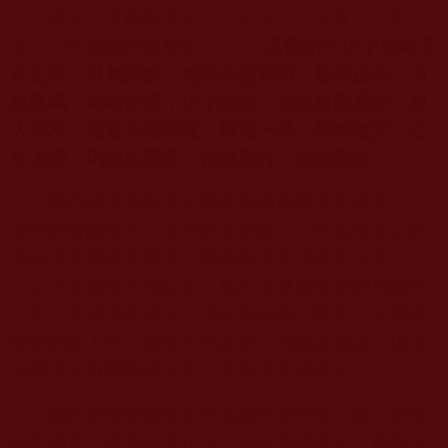
當代住世佛陀
南無第三世多杰羌佛
在《
什麼叫
修行
》中教我們觀無常：“
……又觀由一少小兒時天
真之歡，乳氣活鮮，然何今無童相，臉老皮老，力
氣衰竭，時時多病，少小已無，無常將斃我命，親
人老友，悉皆分段而死，猶如一夢，快將做完，心
生大懼，則決心堅定，依戒而行，依法而修……
”
我們切莫再執著於那些貪嗔癡愛喜怒哀樂了！
要時刻警醒無常，要好好面對自己，對這世間上的
事情千萬要看穿看淡，因為再不看淡就來不及了，
一定不要讓無常拖起走，也不要站在世俗的光陰中
一天一天地消耗過去，否則真的悔之晚矣！這相繼
離世的親人們，我每次想起來心裡總是難過，因為
他們還沒有聞聽
南無第三世多杰羌佛
說法！
我祈求南無觀世音菩薩慈悲加持他（她）們能
得生善道，得遇如來正法，好好學佛修行，得以出