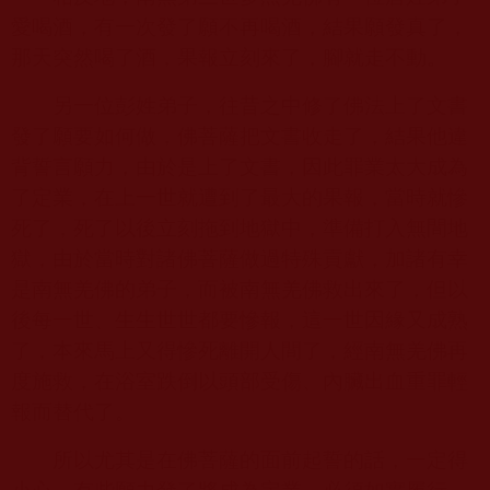
愛喝酒，有一次發了願不再喝酒，結果願發真了，
那天突然喝了酒，果報立刻來了，腳就走不動。
另一位彭姓弟子，往昔之中修了佛法上了文書
發了願要如何做，佛菩薩把文書收走了，結果他違
背誓言願力，由於是上了文書，因此罪業太大成為
了定業，在上一世就遭到了最大的果報，當時就慘
死了，死了以後立刻拖到地獄中，準備打入無間地
獄，由於當時對諸佛菩薩做過特殊貢獻，加諸有幸
是南無羌佛的弟子，而被南無羌佛救出來了，但以
後每一世、生生世世都要慘報，這一世因緣又成熟
了，本來馬上又得慘死離開人間了，經南無羌佛再
度施救，在浴室跌倒以頭部受傷、內臟出血重罪輕
報而替代了。
所以尤其是在佛菩薩的面前起誓的話，一定得