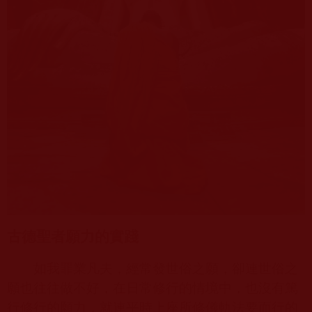
古德聖者願力的實踐
如我罪業凡夫，經常發世俗之願，卻連世俗之
願也往往做不好，在日常修行的情境中，也沒有篤
行修行的願力，就連平時上座所修儀軌法要而行的