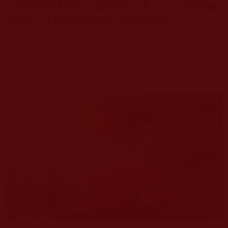
切不淨惑業緣起惡行遠離不得沾邊，只令其時時離
避遠惡，不使其有所近沾三業增加惡因。
」是故佛
弟子應發願依照佛陀的完美覺位作為我們所修之相
應楷模，以我們的身口意三業學佛陀的一切，成就
後最終邁向佛果，利樂一切眾生。