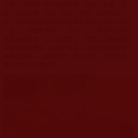
我身上發生的一切不順利逆境、病痛、憂鬱、阻
擋，他人攻擊、毀謗、玷污、殘害、困縛我身心
時，我應此時清楚地明白這種災難現正發生在若干
人身上，無數眾生身上，這些人正在受著完全與我
無差別的痛苦，乃至比我更苦，我現在已屬於因地
菩薩或登地菩薩，無話可說當下把他們的痛苦業力
轉換在我身上，讓我痛苦，我不執著，全力擔負，
讓他們得到安樂解脫。