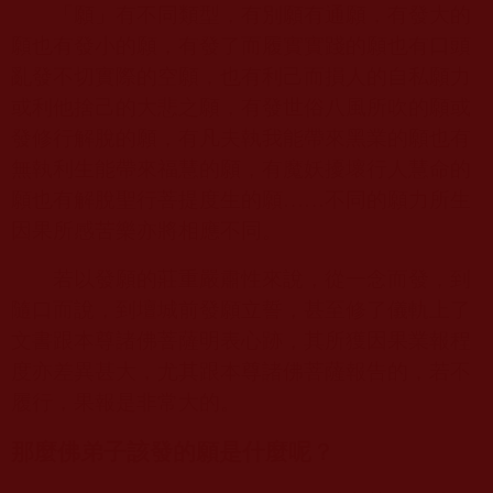
「願」有不同類型，有別願有通願，有發大的
願也有發小的願，有發了而履實實踐的願也有口頭
亂發不切實際的空願，也有利己而損人的自私願力
或利他捨己的大悲之願，有發世俗八風所吹的願或
發修行解脫的願，有凡夫執我能帶來黑業的願也有
無執利生能帶來福慧的願，有魔妖擾壞行人慧命的
願也有解脫聖行菩提度生的願
……
不同的願力所生
因果所感苦樂亦將相應不同。
若以發願的莊重嚴肅性來說，從一念而發，到
隨口而說，到壇城前發願立誓，甚至修了儀軌上了
文書跟本尊諸佛菩薩明表心跡，其所獲因果業報程
度亦差異甚大，尤其跟本尊諸佛菩薩報告的，若不
履行，果報是非常大的。
那麼佛弟子該發的願是什麼呢？