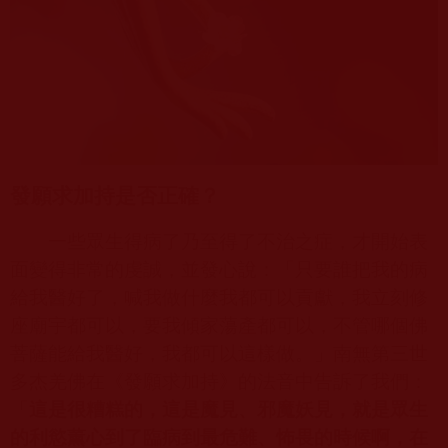
發願求加持是否正確？
一些眾生得病了乃至得了不治之症，才開始表
面變得非常的虔誠，並發心說：「只要誰把我的病
給我醫好了，喊我做什麼我都可以貢獻，我立刻修
座廟宇都可以，要我傾家蕩產都可以，不管哪個佛
菩薩能給我醫好，我都可以這樣做。」南無第三世
多杰羌佛在《發願求加持》的法音中告訴了我們：
「
這是很糟糕的，這是魔見、邪魔妖見，就是眾生
的利慾薰心到了臨病到最危難、怖畏的時候啊，在