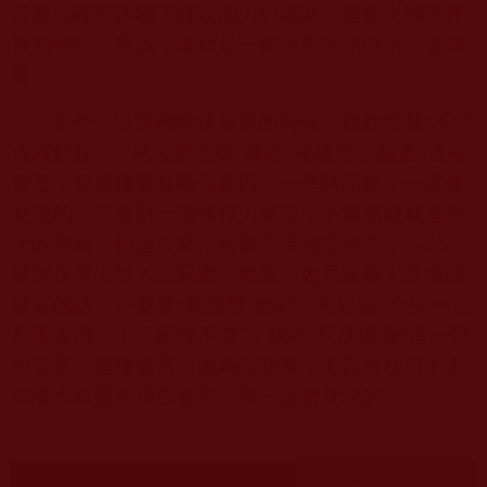
證實他確實詐騙了好幾個人的錢財，這個上師最終
被判坐牢。所以，這就是一個活生生的例子，發假
誓。
另外，以前佛教徒發誓的時候，往往都發“不得
成就解脫”、“死後墮地獄”或者“死後墮三惡道”這種
誓言，發這種誓有兩個原因，一是時間長，一定會
兌現的；二是對一個修行人來說，不得成就就是最
大的懲罰。但是後來，南無羌佛極度慈悲，不忍心
看到任何人墮入三惡道，就說：如果某個人是自願
發誓的話，不要發“死後墮地獄”，可以發“今生一定
窮困潦倒，生活困苦不堪”，或者“疾病纏身”這一類
的誓言。這種誓言，因為時間長，尤其是在廟子上
或者大雄寶殿裡面發誓，那一定會兌現的。