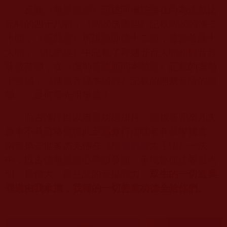
反觀《無量壽經》記述阿彌陀佛在尚為法藏比
丘時的四十八願，《阿閦佛國經》記載阿閦闢佛二
十願，《藥師經》所說藥師佛十二願，普賢菩薩十
大願，《悲華經》中記載了釋迦五百大願和觀音菩
薩救苦願，在《彌勒菩薩所問本願經》記載的彌勒
十善願，《地藏菩薩本願經》記載的地藏菩薩的悲
願
……
是何等光明無量！
而古佛降世以無量功德加持，讓我等罪業凡夫
原本不具資格習得此至高修行法味者有恭學機會，
南無第三世多杰羌佛在《
極聖解脫大手印
》一法
中，以古佛無量悲心帶頭發願，示現整個法界最光
明、最偉大、最慈悲的菩提願力：
眾生的一切造業
罪過由我承擔，我種的一切善業功德全給你們。