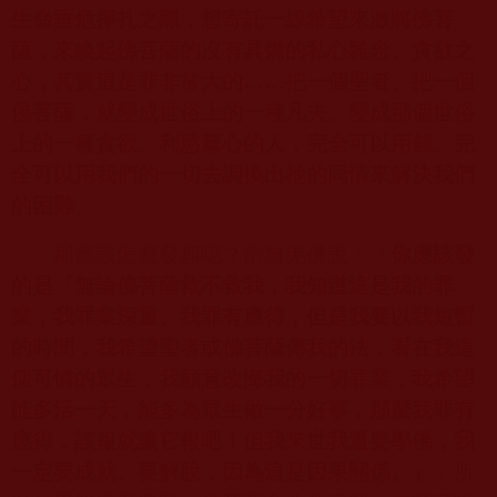
生命垂危掙扎之際，想寄託一線希望來激將佛菩
薩，來喚起佛菩薩的沒有具備的私心雜念、貪欲之
心，其實這是罪非常大的
……
把一個聖者、把一個
佛菩薩，就變成世俗上的一種凡夫、變成那個世俗
上的一種貪欲、利慾薰心的人，完全可以用錢、完
全可以用我們的一切去調換出祂的同情來解決我們
的困難
」
那應該怎麼發願呢？南無羌佛說：「
你應該發
的是『無論佛菩薩救不救我，我知道這是我的罪
業，我罪業深重、我罪有應得，但是我要以我短暫
的時間，我希望聖者或佛菩薩傳我的法，看在我這
個可憐的眾生，我願意改悔我的一切罪業，我希望
能多活一天，能多為眾生做一分好事，那麼我罪有
應得，該報就讓它報吧！但我來世我還要學佛，我
一定要成就、要解脫，因為這是因果關係。』
」所