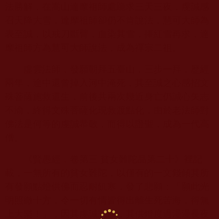
法勝解，在嵩山達摩祖師處跪求三天三夜，虔誠感
召天降大雪，達摩祖師卻仍不肯說法，慧可大師為
表至誠，以戒刀斷臂，血染其雪，捧紅雪再求，達
摩祖師方為慧可大師說法，成為禪宗二祖。
虛雲法師，發願朝拜五臺山，三步一拜，歷經
兩年，途中還曾掉入河中淹死，其至誠之心感招文
殊菩薩施救還生，前後共兩次幾近身亡仍誠心矢志
不渝，終得文殊菩薩化現救渡點化，由於老法師對
佛法是何等的虔誠恭敬，而得以證聖，成為一代高
僧。
《賢愚經．卷第三 貧女難陀品第二十》裡記
載，一無所有的貧女難陀，以僅有的一文錢傾其所
有發願點燈供佛而忍耐飢寒，發了悲願：「願此光
明照徹十方，令一切有情皆得出離生死苦海，得無
上大樂！」，因其虔誠悲願，其供燈度過漫漫長夜