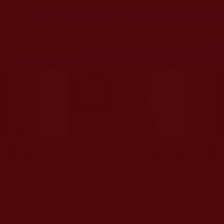
杰羌佛或第三世多杰羌佛辦公室等其他機構單位所指使派
令。
◆
本區大量轉載諸佛弟子修學如來正法的受用文章，其內容可
能有若干錯誤，故只能作為參考交流、薰陶鼓勵之用，不
為正見法理依據。
聖僧寂後肉身大神變 開創佛史圓寂新篇章
印證解脫法源就在羌佛處
您在這裡
首頁
»
佛教修行受用與知見
»
佛教行者修行知見
»
發願、
您在這裡
首頁
»
佛教經藏法義論著
»
佛教理諦論著文集
»
眾生提問