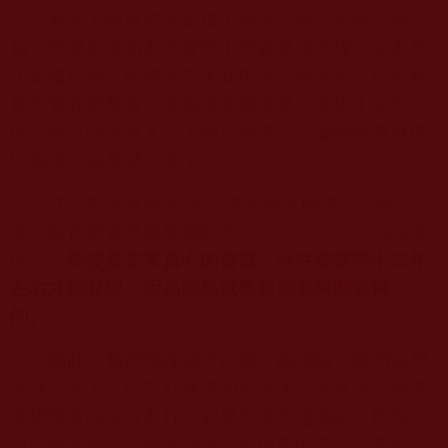
有些人把發誓願當成了他說謊的擋箭牌，例
如，他發誓說如有不實他出門就被車子撞，或者馬
上破產亡身，或者第二天就失去工作等等，這些都
是不實在的發誓，因為這些發誓是不會馬上兌現
的，所以往往有人不了解這個道理，聽到發誓就信
以為真，結果就上當了。
在《聖蹟寺發文
-
翟芒尊者最近的談話記錄》一
文，翟芒尊者曾親耳聽到
南無第三世多杰羌佛
說過
的：「
即使是非常真心的發誓，往往都要等十二年
左右才能兌現，因為因果成熟是需要時間運轉
的。
」
因此，我們現在就可以做一個試驗，我們這裡
面找一個人，現在打身邊的某個人一個耳光，然後
當場發誓說你沒有打，如果你說的是假話，你馬上
出門被車撞死。我告訴你，你現在出門，只要你不