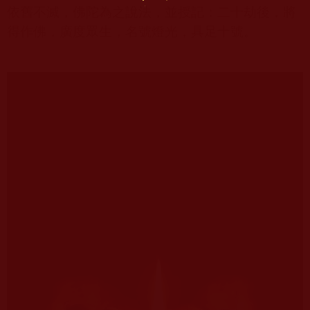
依舊不滅，佛陀為之說法，並授記：二十劫後，將
得作佛，廣度眾生，名號燈光，具足十號。