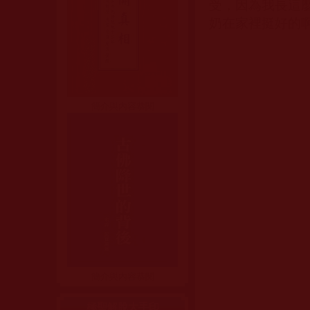
受，因為我長這
奶在家裡挺好的
簡介與內容恭閱
簡介與內容恭閱
極聖解脫大手印