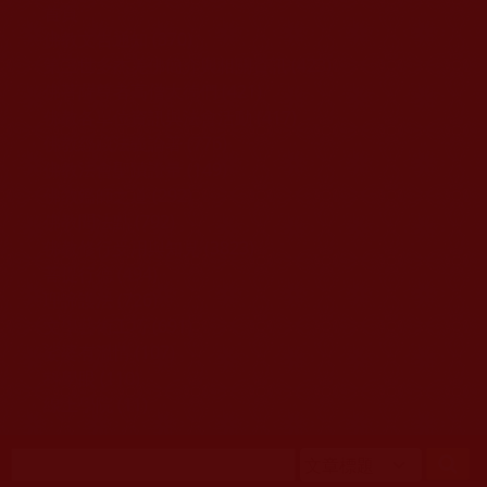
移至主內容
首頁
佛教文告通知 (370)
第三世多杰羌佛簡介與相關資訊 (423)
佛菩薩尊者高僧大德們 (421)
佛教各單位資訊與法會活動 (417)
佛教經藏法義論著 (776)
佛教法會聖蹟證量 (149)
佛教鑑師之道 (292)
佛教聞法點 (792)
佛教修行受用與知見 (3823)
菩提行德 (494)
理諦護法 (726)
文學藝術工巧 (691)
娑婆有溫情 (107)
科學眼 (110)
線上學院 (11)