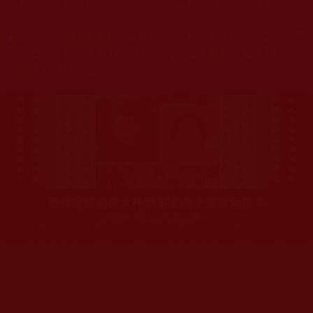
杰羌佛或第三世多杰羌佛辦公室等其他機構單位所指使派
令。
◆
本區大量轉載諸佛弟子修學如來正法的受用文章，其內容可
能有若干錯誤，故只能作為參考交流、薰陶鼓勵之用，不
為正見法理依據。
聖僧寂後肉身大神變 開創佛史圓寂新篇章
印證解脫法源就在羌佛處
您在這裡
首頁
»
佛教修行受用與知見
»
學佛聞法受用心得
»
知見心
您在這裡
首頁
»
佛教修行受用與知見
»
佛教行者修行知見
»
放下我