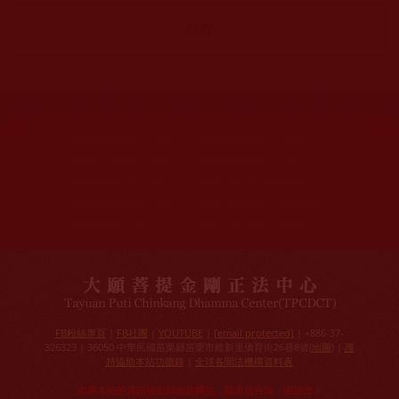
網站文章總數：
7195
網站圖片總數：
17882
網站影視總數：
1658
網站檔案總數：
1118
今日瀏覽人次：
1257
總瀏覽人次：
3093988
今日瀏覽文章數：
978
總瀏覽文章數：
2355166
今日瀏覽影視數：
101
總瀏覽影視數：
91007
FB粉絲專頁
|
FB社團
|
YOUTUBE
|
[email protected]
| +886-37-
326323 | 36050 中華民國苗栗縣苗栗市維新里僑育街26巷8號(
地圖
) |
護
持協助本站功德錄
|
全球各聞法機構資料表
如果本站的資訊侵犯到您的權益，請來信告知，謝謝您！