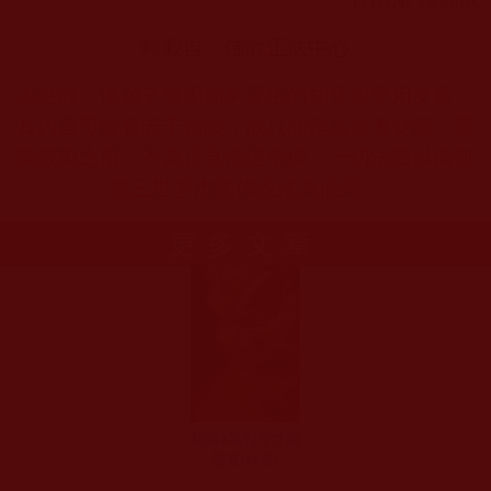
轉載自：佛教正法中心
本站註：佛弟子修學如來正法的知見與受用文章，
其內容可能有若干錯誤，故只能作為參考交流、薰
陶鼓勵之用，不為正見法理依據，一切法義以南無
第三世多杰羌佛說法為依歸。
更多文章
駁羅X霖對空性的
謬見(林凱)