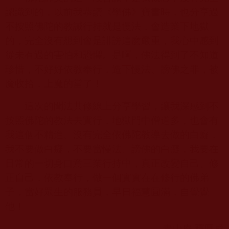
認識到的，以前我恭讀《學佛》寶書時，也分享過
不按照佛陀的教誡行持就是慢法，會造業下地獄
的，完全沒有想到會是誹謗這麽嚴重，我心中感到
從未有過的害怕和恐懼。是啊，佛法得到了不知道
珍惜，不好好依教奉行，造下慢法、謗佛之罪，被
魔收拾，上魔的當了！
這次的聞法共修線上分享學習，讓我深感到不
按照佛陀的教法去實行，地獄門中僧道多，也會有
我這個不精進、沒有完全依佛陀教導去做的白癡，
我不要做白癡，不要當慢法、謗佛的白癡，我要在
日常的一切身口意三業行持中，真正改變自己、修
正自己，依教奉行，做一個實實在在修行的佛弟
子，當好眾生的服務員，早日福慧圓滿，自覺覺
他！
青山庵 釋圓成