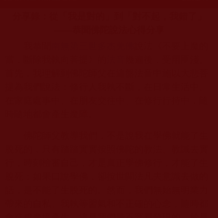
分享錄：從「我是對的」到「對不起，我錯了」
——恭聞佛陀說法心得分享
我恭聞
南無第三世多杰羌佛
說法《不要上魔的
當，斷除我執向菩提》的
法音
幾遍後，受用匪淺。
首先，我理解到佛陀師父在這盤法音中施以大悲菩
提為我們說法：修行人我執不斷，在日常生活中、
在家庭處事中、在朋友交往中、在修行行持中，隨
時隨地都會產生魔障。
佛陀師父教導我們，不是說我在學佛就能了生
脫死的，只有踏踏實實按照佛陀的教法、教誡去實
行，時刻檢審自己，才是真正學佛修行，才能了生
脫死；如果口說學佛，卻按世間法凡夫意識去做的
話，是不能了生脫死的。然而，我們無始無明業力
帶來的自私、我執等習氣和不正確的心念，隨時都
會造成魔境產生，這是我們最不容易發現的，於是