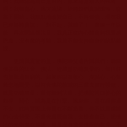
啊！我總認為自己是對的，原來這是最大的執著
啊！我很傷心，痛哭流涕，給師姐們真誠懺悔，從
當下開始，我默默地改變自己，不再倔強，現在我
已經隨時會說：「對不起，我錯了！」磨練一年以
後，再次聞這盤法音，我真正從內心體會到我要感
恩魔，沒有魔的考驗，我就不能去掉自身的缺點錯
誤。
更讓我震驚的是，佛陀師父還告誡我們：聽聞
佛菩薩的法音、佛法、經藏是功德無量的，但往往
也是罪過無窮的。如果你以恭敬心、虔誠心，心無
雜念地聞受，以符合佛陀教誡的三業去實行照做，
就是功德無量；當你聽到法音，把佛陀苦口婆心的
勸導、關心，認為是在打擊、諷刺你，是在跟你過
不去，此時實際上你是在不斷造業，你不以最虔誠
的心去領受，不迴光返照自我，去檢查自己，把佛
法的光明拋在腦後，就是沒有接受佛陀的教導，不