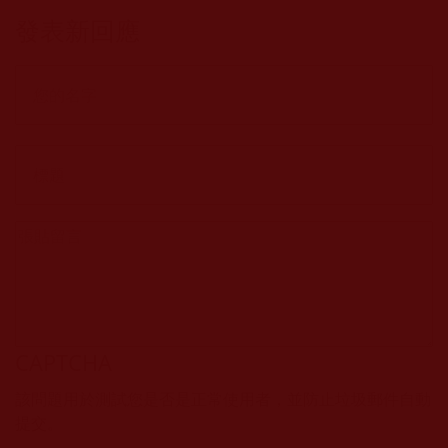
發表新回應
CAPTCHA
該問題用於測試您是否是正常使用者，並防止垃圾郵件自動
提交。