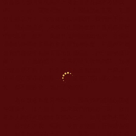
菩薩以方便力化現第六天魔王率諸眷屬來考驗我
們。《
學佛
》寶書裡說：「不因訕謗起冤親，怎證
無生慈忍力？」沒有魔來鍛鍊我們，我們就不會進
步，就很難成就，佛菩薩也要用魔的力量來鍛鍊我
們的忍辱、慈悲。魔是會隨時隨地出現的，在機緣
適合的時候佛菩薩就會來幫我們驅魔，可是經常都
是我們還沒等到佛菩薩來把魔驅走，就已經被魔降
服了，上了魔的當了。等佛菩薩來救我們時，我們
已經感覺不到了，甚至還會起反感情緒，就像法音
中那個公案裡的監院一樣，達登巴苦口婆心的教
化，都不能接受，他上了魔的當了。
為什麼會有魔來考驗呢？因為我們成就以後會
神通廣大，法力無邊，如果我們的貪欲不斷，就會
把別人的好東西都拿來據為己有；如果我們不能忍
辱，當別人說我、罵我，就會去報復，用神通去害
人；如果我們沒有大悲之心、菩提之行，就會不管