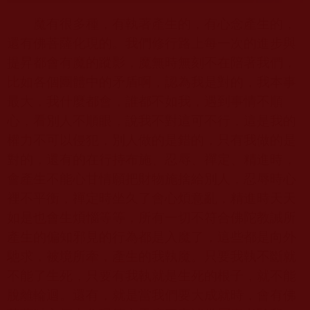
魔有很多種，有執著產生的，有心念產生的，
還有佛菩薩化現的。我們修行路上每一次的進步與
提昇都會有魔的蹤影，魔無時無刻不在陪著我們，
比如各個團體中的矛盾啊，認為我是對的，我本事
最大，我什麼都會，誰都不如我，遇到事情不順
心，看別人不順眼，說我不對這可不行，這是我的
權力不可以侵犯，別人做的是錯的，只有我做的是
對的，還有的在行持布施、忍辱、禪定、精進時，
會產生不能心甘情願把財物施捨給別人，忍辱時心
裡不平衡，禪定時坐久了會心煩意亂，精進時天天
如是也會生煩惱等等，所有一切不符合佛陀教誡所
產生的偏知邪見的行為都是入魔了，這些都是向外
馳求，被境所牽，產生的我執魔。只要我執不斷就
不能了生死，只要有我執就是生死的根子，就不能
脫離輪迴。還有，就是當我們要大成就時，會有佛