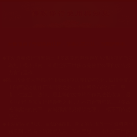
大量佛弟子恭聞羌佛法音，修學如來正法，而獲諸受用。
◆
本站遵奉依行南無第三世多杰羌佛與釋迦牟尼佛所說的教法
為無上根本指南，並遵照第三世多杰羌佛辦公室的文告努
力實行運作。
◆
除三段金釦大聖德能作開示所說法義錯誤較少，四段金釦以
上的巨聖德能作正確開示之外，本站所發布的法王、尊
者、仁波且、法師、居士等的文章均不作為法義依據，最
多只能作為知見行持參考之用，凡不符合南無第三世多杰
羌佛說法的內容，皆屬邪說邊見錯誤之理，一概不可依從
學習。
◆
本站網站的型式、目錄的編排、圖文的呈現等一切資料與相
關規劃，均為本站建置人員自我的意思，非南無第三世多