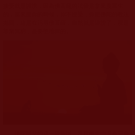
接受就是誹謗，因為佛菩薩的法音是拿來度眾生
的，當來度你的時候，你不接受，你把佛陀的教法
拋開，這是在污辱佛菩薩，自然就是誹謗了，那是
罪業無窮，是要墮地獄的。
佛陀師父的這一段告誡，是我概念中沒有完全