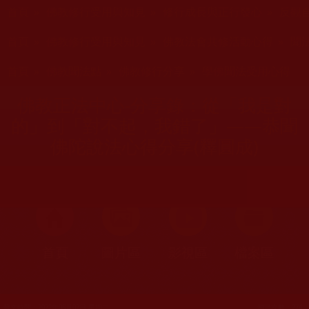
您在這裡
首頁
»
佛教修行受用與知見
»
修行成長與正行發心
»
反觀
您在這裡
首頁
»
佛教修行受用與知見
»
佛教法會共修活動心得
»
聞
您在這裡
首頁
»
佛教聞法點
»
佛教修行分享
»
學佛聞法受用心得
佛教正法中心-分享錄：從「我是對
的」到「對不起，我錯了」——恭聞
佛陀說法心得分享(釋圓成)
首頁
圖片區
影視區
檔案區
發文時間：2022年08月02日 星期二
瀏覽次數：274