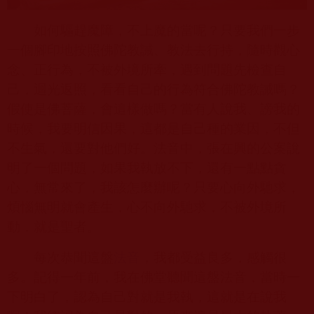
如何驅趕魔障，不上魔的當呢？只要我們一步
一個腳印地按照佛陀教誡、教法去行持，隨時觀心
念、正行為，不被外境所牽，遇到問題先檢查自
己，迴光返照，看看自己的行為符合佛陀教誡嗎？
假使是佛菩薩，會這樣做嗎？當有人說我、謗我的
時候，我要明信因果，這都是自己種的業因，不但
不生氣，還要對他們好。法音中，張在興的公案說
明了一個問題，如果我執放不下，還有一點點貪
心，無常來了，我該怎麼辦呢？只要心向外馳求，
煩惱無明就會產生，心不向外馳求，不被外境所
動，就是聖者。
每次恭聞這盤
法音
，我都受益良多，感觸很
多。記得一年前，我在佛堂聽聞這盤法音，當時一
下明白了，認為自己對就是我執，這就是在說我