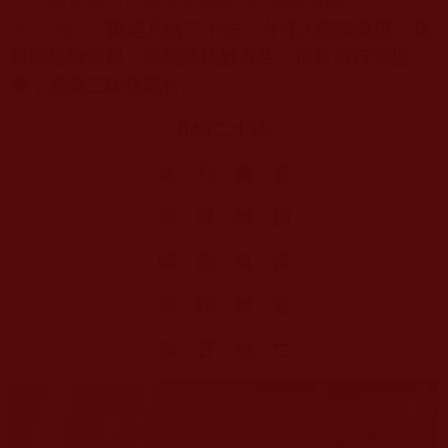
南無第三世多杰羌佛
說法
:“
斷絕凡情二十
法。”偈曰
:“
斷絕凡情二十法，方可入聖無礙境，我
執因地輪回根，不染諸法妙有生，恒常持行菩提
事，遊戲三昧任運行。
”
凡情二十法
:
名、利、興、衰
福、樂、增、損
瞋、怨、氣、恨
謀、謗、奪、害
病、苦、別、亡