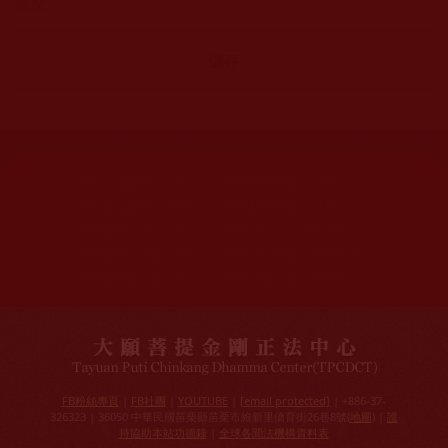
提交。
網站文章總數：
7194
網站圖片總數：
17881
網站影視總數：
1658
網站檔案總數：
1118
今日瀏覽人次：
718
總瀏覽人次：
3091298
今日瀏覽文章數：
544
總瀏覽文章數：
2353046
今日瀏覽影視數：
25
總瀏覽影視數：
90839
FB粉絲專頁
|
FB社團
|
YOUTUBE
|
[email protected]
| +886-37-
326323 | 36050 中華民國苗栗縣苗栗市維新里僑育街26巷8號(
地圖
) |
護
持協助本站功德錄
|
全球各聞法機構資料表