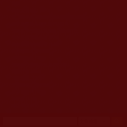
移至主內容
首頁
佛教文告通知 (370)
第三世多杰羌佛簡介與相關資訊 (423)
佛菩薩尊者高僧大德們 (421)
佛教各單位資訊與法會活動 (417)
佛教經藏法義論著 (776)
佛教法會聖蹟證量 (149)
佛教鑑師之道 (292)
佛教聞法點 (792)
佛教修行受用與知見 (3823)
菩提行德 (494)
理諦護法 (726)
文學藝術工巧 (691)
娑婆有溫情 (107)
科學眼 (110)
線上學院 (11)