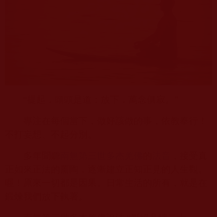
“提起，頭頭是道；放下，萬念俱寂。”
專注在每個當下，做好該做的事，依教奉行！
不打妄想、不起分別。
多年聞聽
南無第三世多杰羌佛
的
法音
，接受真
正如來正法的薰陶，逐漸建立正知正見的人生觀。
喔！原來一切都是因果。日常生活的所有，就是在
鍛煉我們放下執著。