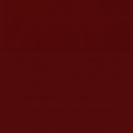
執著產生痛苦煩惱，不執著才能解脫。縱使得
到了，終究還是要失去！從執著當中解脫出來，才
是真正的幸福。況且，人生就是一場夢！最後除了
黑白二業，終無所得。
“了即業障本來空，未了應須還夙債。”
從前，看你走得輕鬆；現在，我學著輕鬆地看
著你走。
轉載自：吉祥地樂土 公眾號