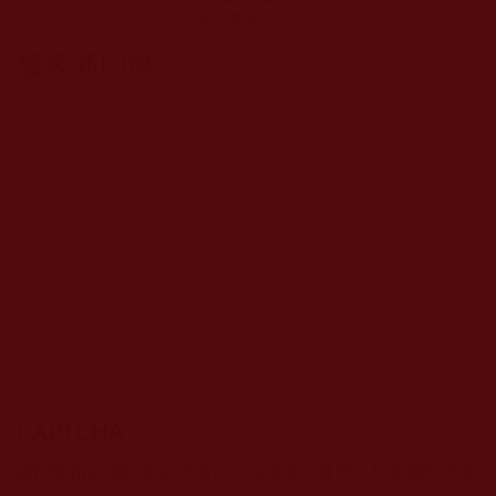
宗、湯傑法王、
王洛九、王明正
發表新回應
之邪知邪見語錄
集
CAPTCHA
該問題用於測試您是否是正常使用者，並防止垃圾郵件自動