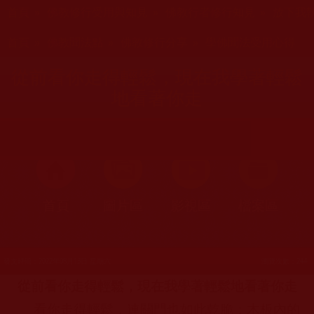
您在這裡
首頁
»
佛教修行受用與知見
»
佛教行者修行知見
»
放下我
您在這裡
首頁
»
佛教聞法點
»
佛教修行分享
»
學佛聞法受用心得
從前看你走得輕鬆，現在我學著輕鬆
地看著你走
首頁
圖片區
影視區
檔案區
發文時間：2022年08月13日 星期六
瀏覽次數：244
從前看你走得輕鬆，現在我學著輕鬆地看著你走
看你走得輕鬆，連關門也如此乾脆；木板內的