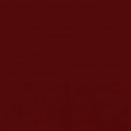
我似寸斷肝腸，在最後的縫隙期盼你有留下點什麼
—
從此沒有了伴侶。
看您走得輕鬆，連容貌也一併拭去；木板外的
我似寸斷肝腸，在最後的縫隙期盼留下一點您的什
麼
—
老早就沒了父親。
看它走得輕鬆，連身影也不著痕跡；木板中的
我似寸斷肝腸，在最後的縫隙期盼光陰不要這麼急
著離開
—
我隨時可能失去生命。