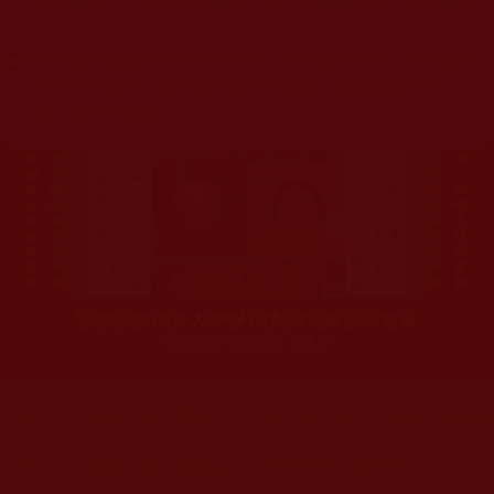
杰羌佛或第三世多杰羌佛辦公室等其他機構單位所指使派
令。
◆
本區大量轉載諸佛弟子修學如來正法的受用文章，其內容可
能有若干錯誤，故只能作為參考交流、薰陶鼓勵之用，不
為正見法理依據。
聖僧寂後肉身大神變 開創佛史圓寂新篇章
印證解脫法源就在羌佛處
您在這裡
首頁
»
佛教修行受用與知見
»
修行成長與正行發心
»
無常
您在這裡
首頁
»
佛教修行受用與知見
»
學佛聞法受用心得
»
知見心