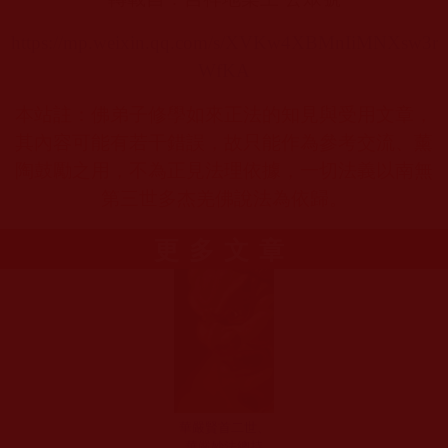
https://mp.weixin.qq.com/s/XVKw4XBMnIiMNXsw3r
WfKA
本站註：佛弟子修學如來正法的知見與受用文章，
其內容可能有若干錯誤，故只能作為參考交流、薰
陶鼓勵之用，不為正見法理依據，一切法義以南無
第三世多杰羌佛說法為依歸。
更多文章
華嚴賢首二世、
華嚴妙法總持