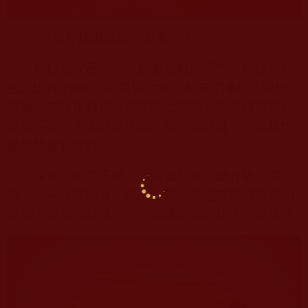
“男女穿梭眼前過，未見有人入本心。”
獨自在深夜駕車，躲進黑暗的天空，翻找塵封
在記憶裡的過往
—
男男女女，都去了哪裡？愛情、
親情，在最後都跟著時間閉上眼睛，原來縫隙裡什
麼也不存在！未能留住誰！掛一滴淚珠，連淚珠也
很快地被風吹幹。
踩煞車慢了下來，等這個紅燈。聽呼吸心跳
聲，唉～我還活著！想想，即便是處在際遇最壞的
穀底！起步的時候，一切都將重新開始！不是嗎？