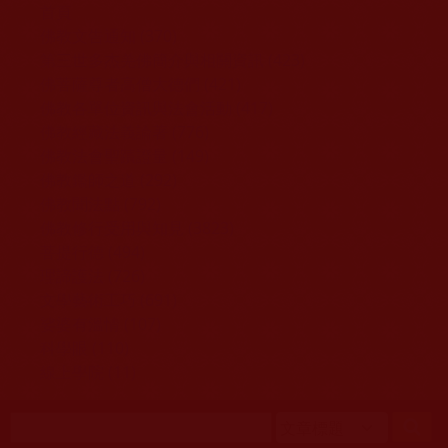
移至主內容
首頁
佛教文告通知 (370)
第三世多杰羌佛簡介與相關資訊 (423)
佛菩薩尊者高僧大德們 (421)
佛教各單位資訊與法會活動 (417)
佛教經藏法義論著 (776)
佛教法會聖蹟證量 (149)
佛教鑑師之道 (292)
佛教聞法點 (792)
佛教修行受用與知見 (3823)
菩提行德 (494)
理諦護法 (726)
文學藝術工巧 (691)
娑婆有溫情 (107)
科學眼 (110)
線上學院 (11)