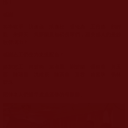
憶！
感謝
客串歌手：洪進儀、洪進松、張淑惠、王月嬌、顧靜
觀、朱舜天、吳夢蘭及福碩長輩們，甜美感人的曼妙
歌聲演出！
感謝志工們全力支援配合！
參加志工：何碧梅、葉淑鳳、劉碧蘭、張桂香、黃玉
霞、陳瑞昌、洪維辰、陳茶查、景君、賴素珠、張林
碧珠.
陪伴老人們提早渡過溫馨的母親節。