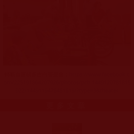
轉載自運頓多吉白菩提會：
https://www.facebook.c
om/225191864207926/photos/pcb.1449120781815
022/1449119478481819/?type=3&theater
更多文章