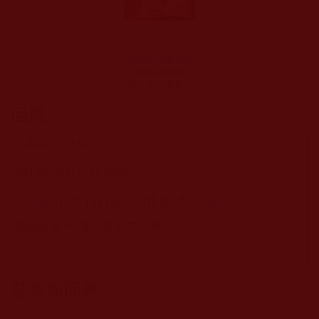
您知道什麼是煩
惱障與所知障
嗎？其危害是什
麼？
回應
訪客留言 (未驗證)
2017年05月12日 星期五
至誠頂禮 HH第三世多杰羌佛
至誠頂禮 HH第三世多杰羌佛
回應
發表新回應