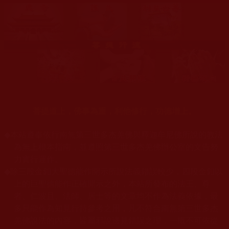
菩提道上，佛事為重，利他修行，功德增上。
◆
本站遵奉依行南無第三世多杰羌佛與釋迦牟尼佛所說的教法
為無上根本指南，並遵照第三世多杰羌佛辦公室的文告努
力實行運作。
◆
除三段金釦大聖德能作開示所說法義錯誤較少，四段金釦以
上的巨聖德能作正確開示之外，本站所發布的法王、尊
者、仁波且、法師、居士等的文章均不作為法義依據，最
多只能作為知見行持參考之用，凡不符合南無第三世多杰
羌佛說法的內容，皆屬邪說邊見錯誤之理，一概不可依從