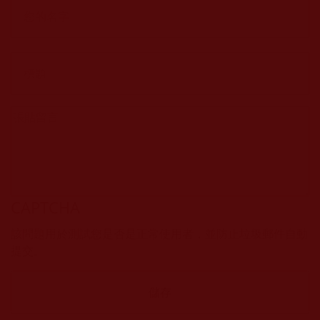
CAPTCHA
該問題用於測試您是否是正常使用者，並防止垃圾郵件自動
提交。