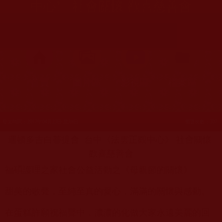
中心》 社會關懷 歡喜慈善會
首頁
圖片區
影視區
檔案區
發文時間：2017年04月23日 星期日
瀏覽次數：307
運頓多吉白菩提會
台中《法雲正觀中心》 社會關懷
歡喜慈善會
福碩護理之家社會公益活動之《母親節的關懷》
甜美的歌聲，至純至真的愛心，滿滿的關懷與感動。
在蛋糕許願祝福聲中，濃濃的化做大家永遠美麗的回