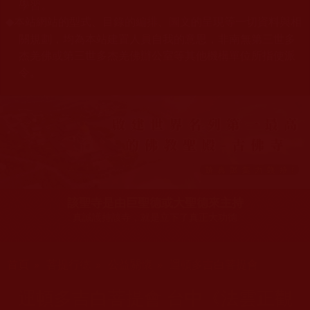
學習。
本站網站的型式、目錄的編排、圖文的呈現等一切資料與相
◆
關規劃，均為本站建置人員自我的意思，非南無第三世多
杰羌佛或第三世多杰羌佛辦公室等其他機構單位所指使派
令。
該聖寺是由巨聖德或大聖德來主持
真誠護持該寺，就是立下了真正大功德
您在這裡
首頁
»
菩提行德
»
公益關懷
»
運頓多吉白菩提會
運頓多吉白菩提會 台中《法雲正觀