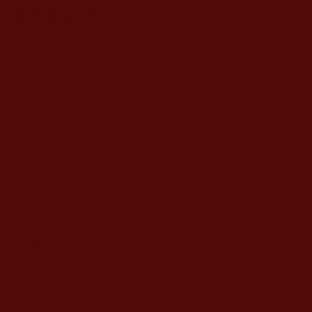
發表新回應
CAPTCHA
該問題用於測試您是否是正常使用者，並防止垃圾郵件自動
提交。