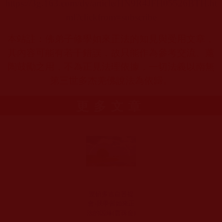
https://3g.163.com/dy/article/HN9R4JFH05526BTH.ht
ml?clickfrom=subscribe
本站註：佛弟子修學如來正法的知見與受用文章，
其內容可能有若干錯誤，故只能作為參考交流、薰
陶鼓勵之用，不為正見法理依據，一切法義以南無
第三世多杰羌佛說法為依歸。
更多文章
運頓多吉白菩提
會-我學習如來正
法的因緣(曹珠金)