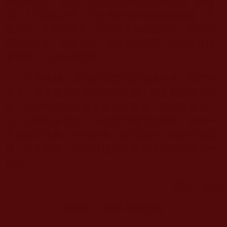
做出來慈悲。所以，只要你認有相的計執佈施，就會
落入人天福報之中，只會享受有限有數量的福報，不
會成聖，永遠也不會，因為這是有相之因種，所結的
是無常之果，有漏之因，最終必定用完，用完沒有積
量功德了，就該受惡報了。
行善佈施，講究的就是低調地做好事，我們給
予了，並不是為了得到什麼回報，只要我們做了佈
施，功德和福德就會在那裡積累著。積德無需人
見，行善自有天知，不經意間種下的善因，終有一
天會結出善果。但行好事，莫問前程，佈施不圖回
報，不予執著，當下就放下了才是佛所說的真正的
佈施。
撰文：多持
轉載自：網易 福慧慈緣