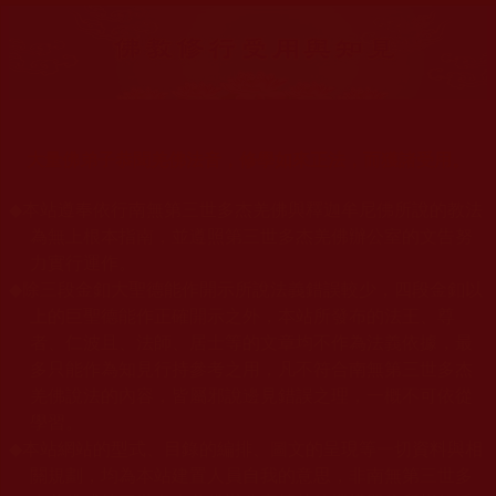
大量佛弟子恭聞羌佛法音，修學如來正法，而獲諸受用。
◆
本站遵奉依行南無第三世多杰羌佛與釋迦牟尼佛所說的教法
為無上根本指南，並遵照第三世多杰羌佛辦公室的文告努
力實行運作。
◆
除三段金釦大聖德能作開示所說法義錯誤較少，四段金釦以
上的巨聖德能作正確開示之外，本站所發布的法王、尊
者、仁波且、法師、居士等的文章均不作為法義依據，最
多只能作為知見行持參考之用，凡不符合南無第三世多杰
羌佛說法的內容，皆屬邪說邊見錯誤之理，一概不可依從
學習。
◆
本站網站的型式、目錄的編排、圖文的呈現等一切資料與相
關規劃，均為本站建置人員自我的意思，非南無第三世多