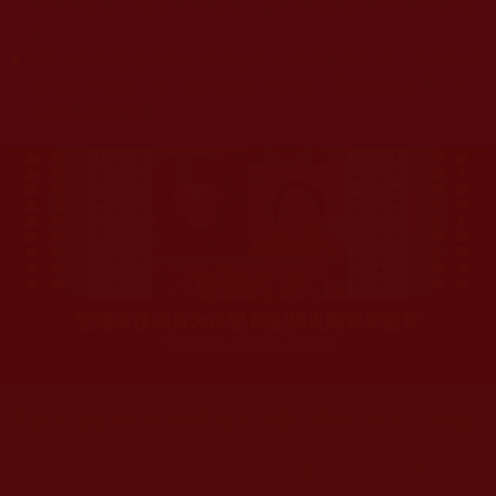
杰羌佛或第三世多杰羌佛辦公室等其他機構單位所指使派
令。
◆
本區大量轉載諸佛弟子修學如來正法的受用文章，其內容可
能有若干錯誤，故只能作為參考交流、薰陶鼓勵之用，不
為正見法理依據。
聖僧寂後肉身大神變 開創佛史圓寂新篇章
印證解脫法源就在羌佛處
您在這裡
首頁
»
佛教修行受用與知見
»
佛教行者修行知見
»
各類正
他捐50兩黃金，禪師連聲謝字都沒