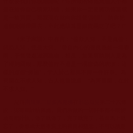
什麼要我對你說謝謝呢？你所做的佈施無論大小都
是在給你自己積累功德，如果你一定要將功德當成
是一樁買賣，那我現在就向你說聲‘謝謝’，請你把
這個謝謝帶回去，至此應該算是銀貨兩訖了吧？
!”
《朱子家訓》中有言：“善欲人知，不是真善；
惡恐人知，便是大惡。”發自內心的善良應如一場春
雨，于無聲處滋潤萬物，相反，如果幫助別人是為
了得到回報，那麼善行不過是一場虛偽的表演；這
樣的虛假“佈施”，于人於己都算不得一件好事。為
善樂在不求人知，古人也曾說過：“為善最樂，在於
不求人知。”
記得
南無第三世多杰羌佛
在
邪惡知見
第三十六條
說，認有相計執佈施。我們所做的一切好事都不能變
成有相計執，做了就做了，完了就完了，甚至馬上就
忘了，要形成天然本質上的善良和慈悲，不可以故意