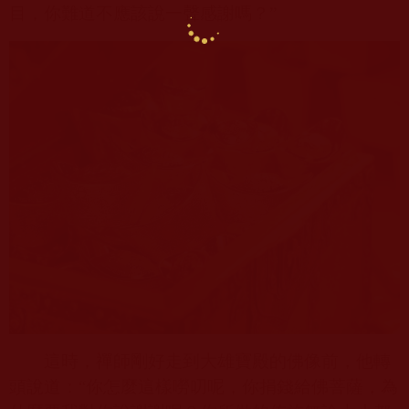
目，你難道不應該說一聲感謝嗎？”
這時，禪師剛好走到大雄寶殿的佛像前，他轉
頭說道：“你怎麼這樣嘮叨呢，你捐錢給佛菩薩，為