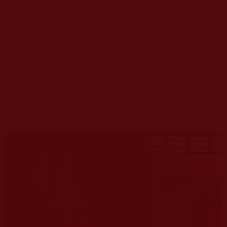
世間豈不是有太多的不可原諒之處？”
仔細品味這段話給人的感覺彷彿一道光，讓我
的心頭突然豁然開朗變得明亮起來。不要以為你對
別人好，別人就一定要對你好。
記得曾經看過一個小故事，講的是有一位禪師
因其佛法精深，每次講經時，都有很多信眾不遠長
途前來聽他講經，廟子裡經常擠得水泄不通。於
是，信徒中有人提議，建一座比較寬敞的講堂。