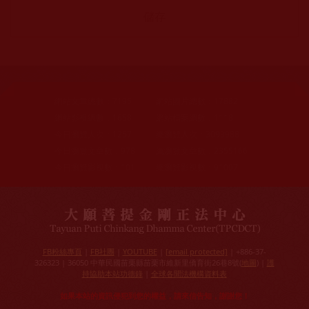
網站文章總數：
7195
網站圖片總數：
17882
網站影視總數：
1658
網站檔案總數：
1118
今日瀏覽人次：
1257
總瀏覽人次：
3093988
今日瀏覽文章數：
978
總瀏覽文章數：
2355166
今日瀏覽影視數：
101
總瀏覽影視數：
91007
FB粉絲專頁
|
FB社團
|
YOUTUBE
|
[email protected]
| +886-37-
326323 | 36050 中華民國苗栗縣苗栗市維新里僑育街26巷8號(
地圖
) |
護
持協助本站功德錄
|
全球各聞法機構資料表
如果本站的資訊侵犯到您的權益，請來信告知，謝謝您！