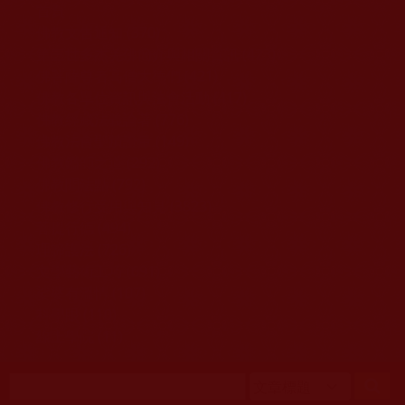
移至主內容
首頁
佛教文告通知 (370)
第三世多杰羌佛簡介與相關資訊 (423)
佛菩薩尊者高僧大德們 (421)
佛教各單位資訊與法會活動 (417)
佛教經藏法義論著 (776)
佛教法會聖蹟證量 (149)
佛教鑑師之道 (292)
佛教聞法點 (792)
佛教修行受用與知見 (3823)
菩提行德 (494)
理諦護法 (726)
文學藝術工巧 (691)
娑婆有溫情 (107)
科學眼 (110)
線上學院 (11)