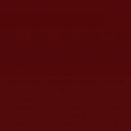
說，有什麼奧妙？(多持)
首頁
圖片區
影視區
檔案區
發文時間：2022年11月30日 星期三
瀏覽次數：223
他捐
50
兩黃金，禪師連聲謝字都沒說，有什麼奧
妙？
《琅琊榜》中蕭景瑞對梅長蘇說過一段話，聽
後細細品味覺得頗有深意。他說：“凡是人總有取
捨，你取了你認為重要的東西捨棄了我，這只是你
的選擇而已。若是我沒有被選擇就心生怨恨，那這