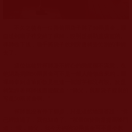
不久之後有一位善信用袋子裝了
50
兩黃金，親
自送到廟子裡交給了禪師，說明是捐助蓋講堂的。
禪師收下後，隨手將袋子放到旁邊就去忙別的事情
去了。
這位信徒對禪師漫不經心的態度很不滿意，在
他認為捐贈
50
兩黃金可不是一般人能做出來的，而
禪師拿到這筆鉅款竟然連一個謝字都沒有說。於是
就緊跟著禪師後面提醒道：“師父，我那袋子裡裝的
可是
50
兩黃金啊。”
禪師並沒有停下腳步，只是淡然地回答說：“你
已經說過了，我也知道了。”那個信徒則是提高嗓門
道：“喂，師父，我今天捐的
50
兩黃金可不是小數